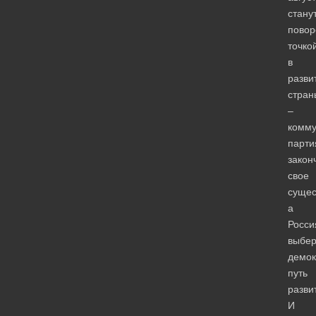
стану
повор
точко
в
разви
стран
–
комму
парти
закон
свое
сущес
а
Росси
выбер
демок
путь
разви
И