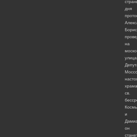
стран
дня
прото
Алекс
Борис
прове
на
моско
улица
Депут
Моссо
насто
храм
св.
бесср
Косм
и
Дамиа
он
стане