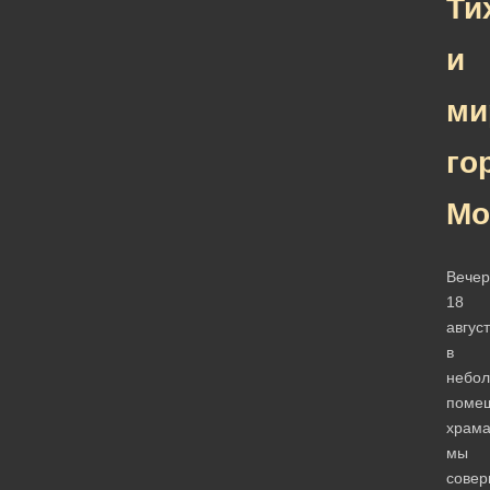
Ти
и
ми
го
Мо
Вече
18
авгус
в
небо
поме
храм
мы
сове