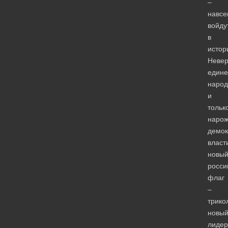
–
навсе
войду
в
истор
Невер
едине
народ
и
тольк
наро
демок
власт
новы
росси
флаг
–
трико
новы
лидер