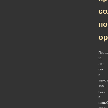
Прош
25
лет,
как
в
авгус
1991
года
в
наше