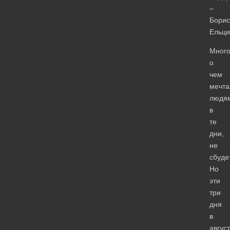
–
Борис
Ельци
Много
о
чем
мечта
людя
в
те
дни,
не
сбуде
Но
эти
три
дня
в
авгус