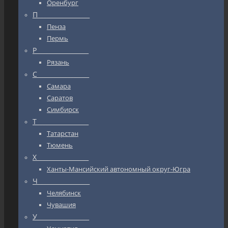
Оренбург
П_________________
Пенза
Пермь
Р_________________
Рязань
С_________________
Самара
Саратов
Симбирск
Т_________________
Татарстан
Тюмень
Х_________________
Ханты-Мансийский автономный округ-Югра
Ч_________________
Челябинск
Чувашия
У_________________