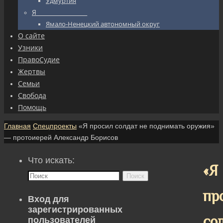
Удмуртия
Я_________________
Ямало-Ненецкий автономный округ
О сайте
Узники
ПравоСудие
Жертвы
Семьи
Свобода
Помощь
Главная
Спецпроекты
«Я просил солдат не поднимать оружия»
— протоиерей Александр Борисов
Что искать:
«Я
Поиск
пр
Вход для
зарегистрированных
со
пользователей