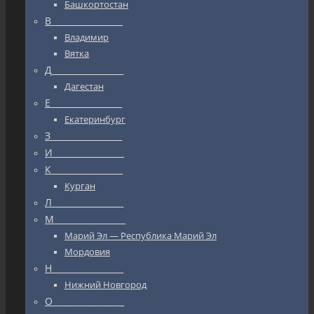
Башкортостан
В_________________
Владимир
Вятка
Д_________________
Дагестан
Е_________________
Екатеринбург
З_________________
И_________________
К_________________
Курган
Л_________________
М_________________
Марий Эл — Республика Марий Эл
Мордовия
Н_________________
Нижний Новгород
О_________________