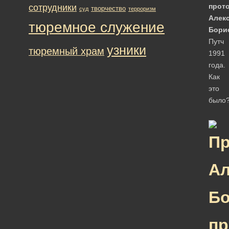
прот
сотрудники
творчество
суд
терроризм
Алек
тюремное служение
Бори
Путч
узники
тюремный храм
1991
года.
Как
это
было