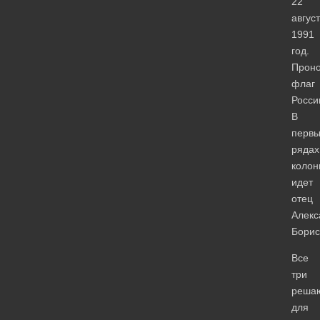
22
авгус
1991
год.
Проно
флаг
Росси
В
первы
рядах
колон
идет
отец
Алекс
Борис
Все
три
реша
для