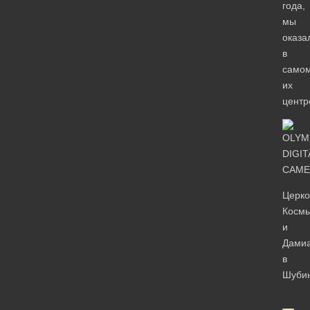
года,
мы
оказа
в
само
их
центр
Церко
Косм
и
Дами
в
Шуби