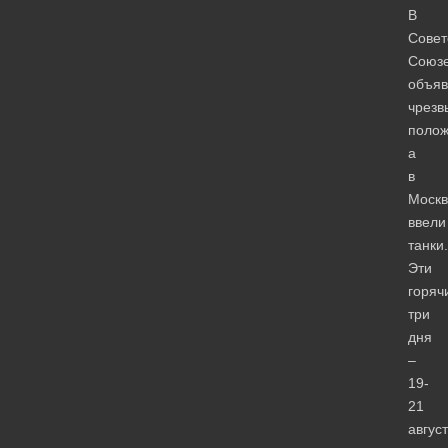
В
Совет
Союз
объяв
чрезв
полож
а
в
Москв
ввели
танки.
Эти
горяч
три
дня
–
19-
21
авгус