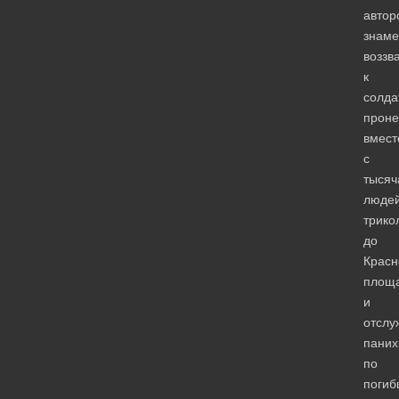
автор
знаме
воззв
к
солда
проне
вмест
с
тысяч
люде
трико
до
Красн
площ
и
отслу
паних
по
погиб