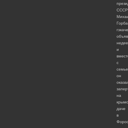
прези
СССР
Миха
Горба
гэкач
объяв
недее
и
вмест
с
семье
он
оказа
запер
на
крымс
даче
в
Форос