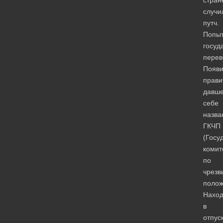
стран
случи
путч.
Попыт
госуд
перев
Появи
прави
давш
себе
назва
ГКЧП
(Госу
комит
по
чрезв
полож
Нахо
в
отпус