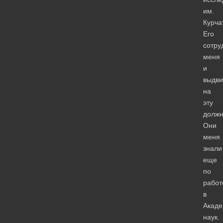
им.
Курча
Его
сотру
меня
и
выдви
на
эту
должн
Они
меня
знали
еще
по
работ
в
Акад
наук.