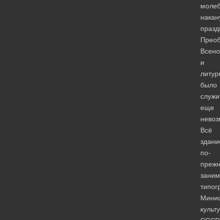
моле
накан
празд
Преоб
Всен
и
литур
было
служи
еще
невоз
Всё
здани
по-
преж
заним
типог
Минис
культ