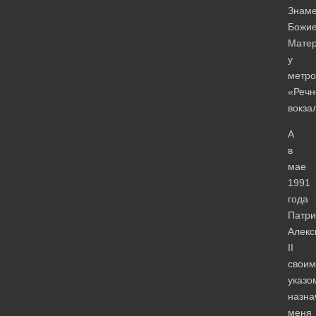
Знам
Божи
Мате
у
метро
«Речн
вокза
А
в
мае
1991
года
Патри
Алекс
II
своим
указо
назна
меня