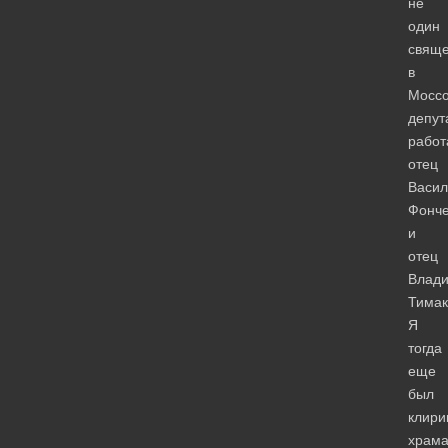
не
один
свяще
в
Моссо
депут
работ
отец
Васил
Фонче
и
отец
Влад
Тимак
Я
тогда
еще
был
клири
храм