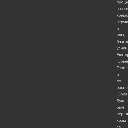
проце
возвр
храмо
веру
и
нам,
благо
усили
Екате
Юрье
Гение
и
по
расп
Юрия
Лужко
был
перед
храм
св.