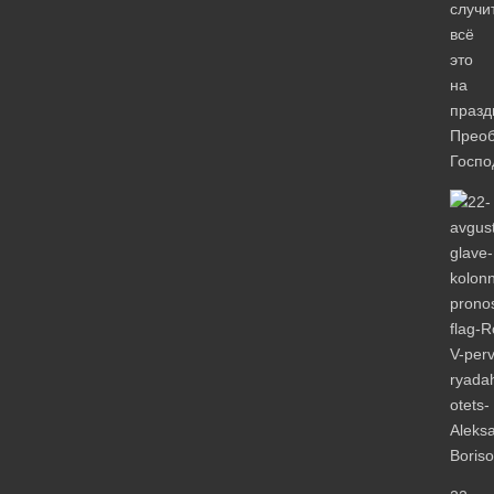
случи
всё
это
на
празд
Прео
Госпо