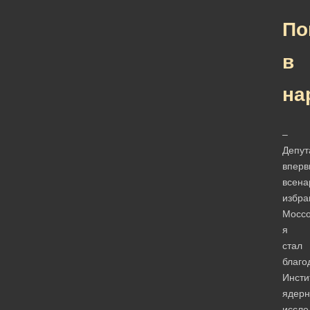
По
в
на
–
Депут
вперв
всена
избра
Моссо
я
стал
благо
Инсти
ядер
иссле