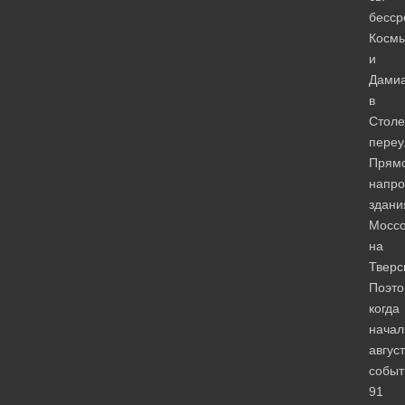
бесср
Косм
и
Дами
в
Стол
переу
Прям
напро
здани
Моссо
на
Тверс
Поэто
когда
начал
авгус
событ
91