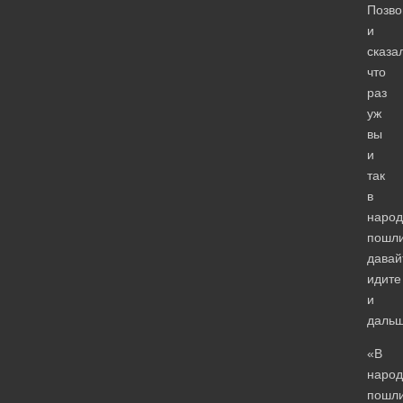
Позво
и
сказа
что
раз
уж
вы
и
так
в
народ
пошли
давай
идите
и
дальш
«В
народ
пошл