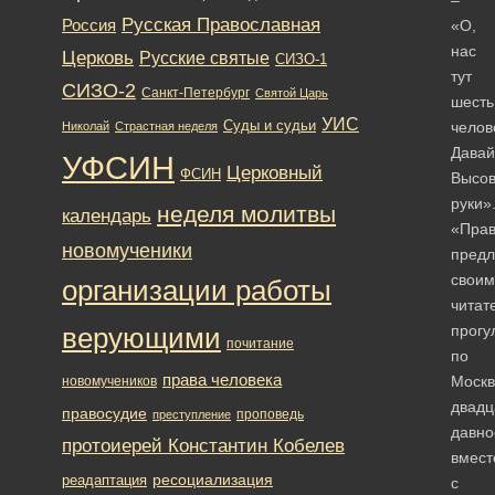
–
Русская Православная
Россия
«О,
нас
Церковь
Русские святые
СИЗО-1
тут
СИЗО-2
Санкт-Петербург
Святой Царь
шесть
УИС
Суды и судьи
челов
Николай
Страстная неделя
Давай
УФСИН
Церковный
ФСИН
Высо
руки»
неделя молитвы
календарь
«Пра
новомученики
предл
своим
организации работы
читат
прогу
верующими
почитание
по
права человека
Москв
новомучеников
двадц
правосудие
проповедь
преступление
давно
протоиерей Константин Кобелев
вмест
ресоциализация
реадаптация
с