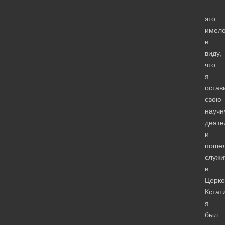
–
это
имело
в
виду,
что
я
остав
свою
научн
деяте
и
поше
служи
в
Церко
Кстат
я
был