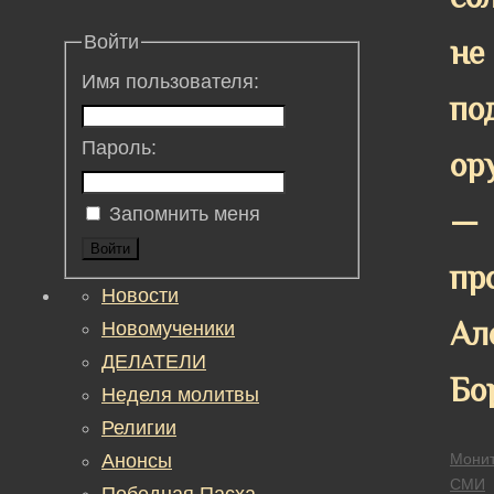
Войти
не
Имя пользователя:
по
Пароль:
ор
—
Запомнить меня
Войти
пр
Новости
Ал
Новомученики
ДЕЛАТЕЛИ
Бо
Неделя молитвы
Религии
Анонсы
Монит
СМИ
Победная Пасха