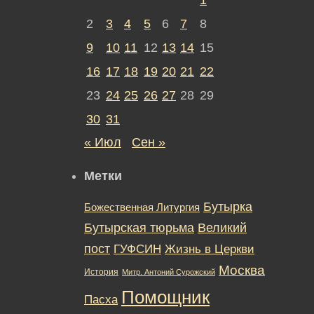
2
3
4
5
6
7
8
9
10
11
12
13
14
15
16
17
18
19
20
21
22
23
24
25
26
27
28
29
30
31
« Июл
Сен »
Метки
Бутырка
Божественная Литургия
Бутырская тюрьма
Великий
пост
ГУФСИН
Жизнь в Церкви
Москва
История
Митр. Антоний Сурожский
Помощник
Пасха