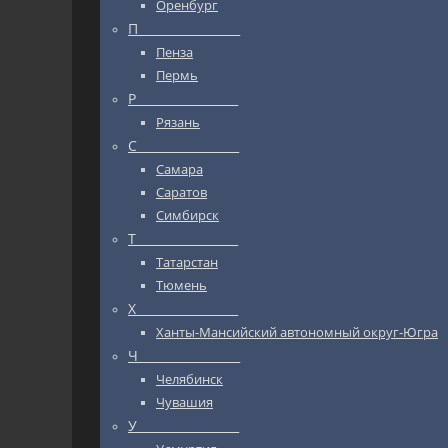
Оренбург
П_________________
Пенза
Пермь
Р_________________
Рязань
С_________________
Самара
Саратов
Симбирск
Т_________________
Татарстан
Тюмень
Х_________________
Ханты-Мансийский автономный округ-Югра
Ч_________________
Челябинск
Чувашия
У_________________