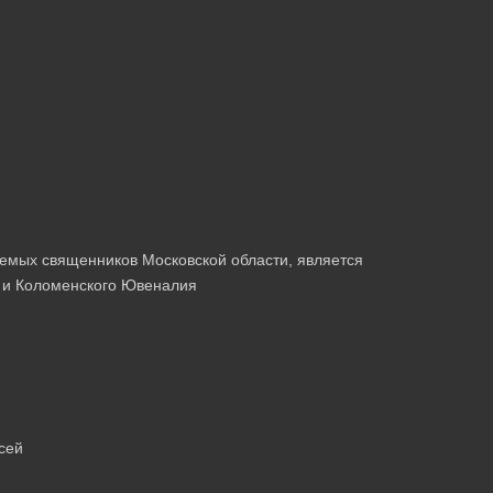
емых священников Московской области, является
 и Коломенского Ювеналия
сей