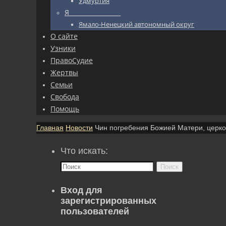
Удмуртия
Я_________________
Ямало-Ненецкий автономный округ
О сайте
Узники
ПравоСудие
Жертвы
Семьи
Свобода
Помощь
Главная
Новости
Чин погребения Божией Матери, церко
Что искать:
Поиск
Вход для
зарегистрированных
пользователей