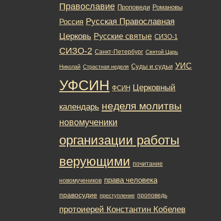
Православие
Романовы
Проповеди
Русская Православная
Россия
Церковь
Русские святые
СИЗО-1
СИЗО-2
Санкт-Петербург
Святой Царь
УИС
Суды и судьи
Николай
Страстная неделя
УФСИН
Церковный
ФСИН
неделя молитвы
календарь
новомученики
организации работы
верующими
почитание
права человека
новомучеников
правосудие
проповедь
преступление
протоиерей Константин Кобелев