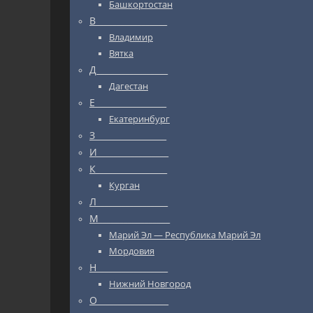
Башкортостан
В_________________
Владимир
Вятка
Д_________________
Дагестан
Е_________________
Екатеринбург
З_________________
И_________________
К_________________
Курган
Л_________________
М_________________
Марий Эл — Республика Марий Эл
Мордовия
Н_________________
Нижний Новгород
О_________________