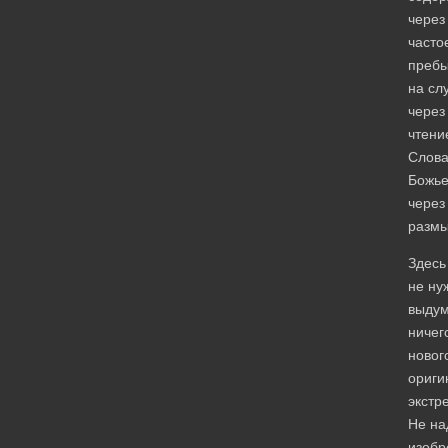
через
часто
преб
на сл
через
чтени
Слов
Божье
через
разм
Здесь
не ну
выдум
ничег
новог
ориги
экстр
Не на
изобр