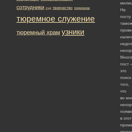
милиц
сотрудники
творчество
суд
терроризм
На
тюремное служение
посту
тамо
узники
прове
тюремный храм
налич
недол
нехор
Мног
пост 
это
поиск
того,
что
во мн
нехор
появи
в этот
проме
време