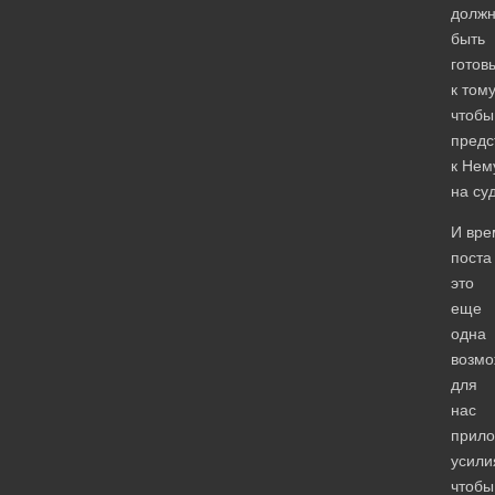
долж
быть
готов
к тому
чтобы
предс
к Нем
на суд
И вре
поста
это
еще
одна
возмо
для
нас
прило
усили
чтобы