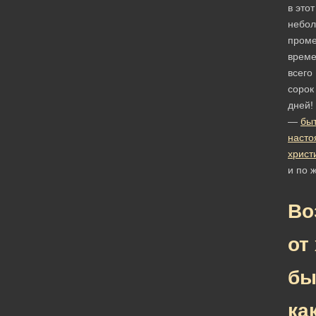
в этот
небо
проме
врем
всего
сорок
дней!
—
бы
наст
христ
и по 
Во
от
б
ка