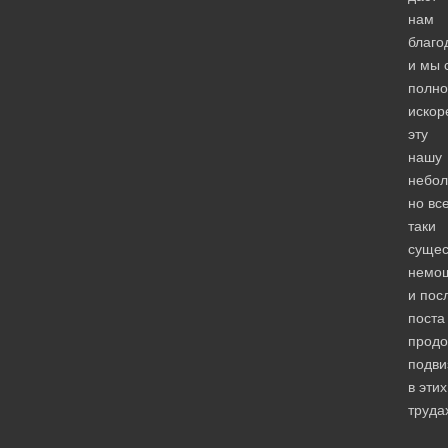
нам
благо
и мы 
полно
искор
эту
нашу
небол
но вс
таки
суще
немо
и пос
поста
прод
подви
в этих
труда