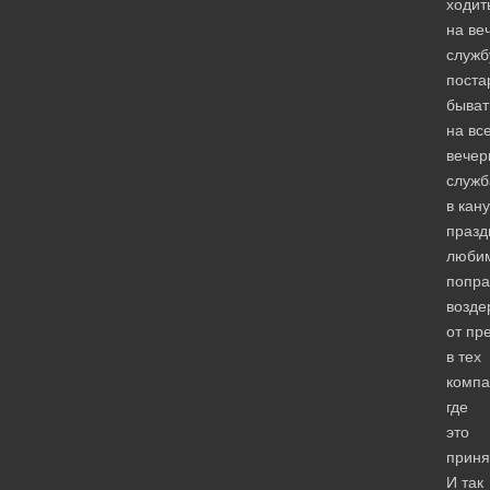
ходит
на ве
служб
поста
быват
на вс
вечер
служб
в кан
празд
люби
попра
возде
от пр
в тех
компа
где
это
приня
И так