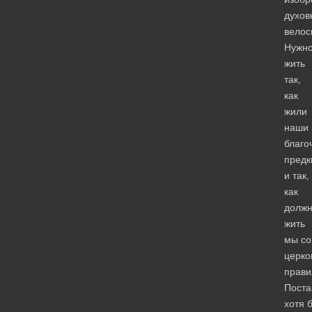
духов
велос
Нужн
жить
так,
как
жили
наши
благо
предк
и так,
как
долж
жить
мы со
церк
прави
Поста
хотя 