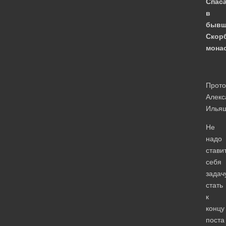
Спас
в
бывш
Скор
мона
Прото
Алекс
Илья
Не
надо
стави
себя
задач
стать
к
концу
поста