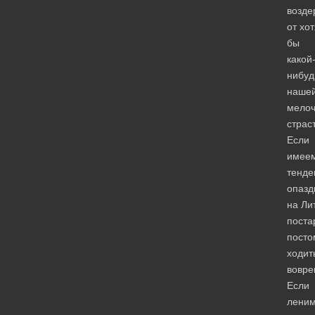
возде
от хо
бы
какой
нибуд
наше
мело
страс
Если
имее
тенд
опазд
на Ли
поста
посто
ходит
вовре
Если
лени