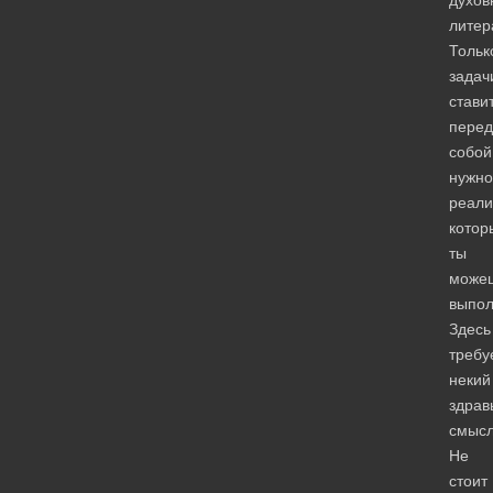
духов
литер
Тольк
задач
стави
перед
собой
нужно
реали
котор
ты
може
выпол
Здесь
требу
некий
здрав
смысл
Не
стоит