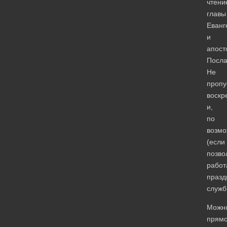
чтени
главы
Еванг
и
апост
Посла
Не
пропу
воскр
и,
по
возмо
(если
позво
работ
празд
служб
Можн
прям