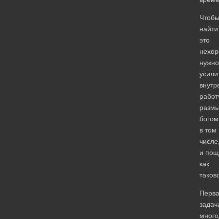
Чтоб
найти
это
нехор
нужно
усили
внут
работ
разм
бого
в том
числе
и пощ
как
таков
Перв
задач
много