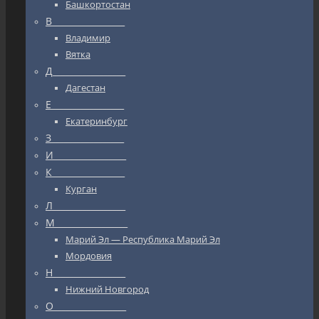
Башкортостан
В_________________
Владимир
Вятка
Д_________________
Дагестан
Е_________________
Екатеринбург
З_________________
И_________________
К_________________
Курган
Л_________________
М_________________
Марий Эл — Республика Марий Эл
Мордовия
Н_________________
Нижний Новгород
О_________________