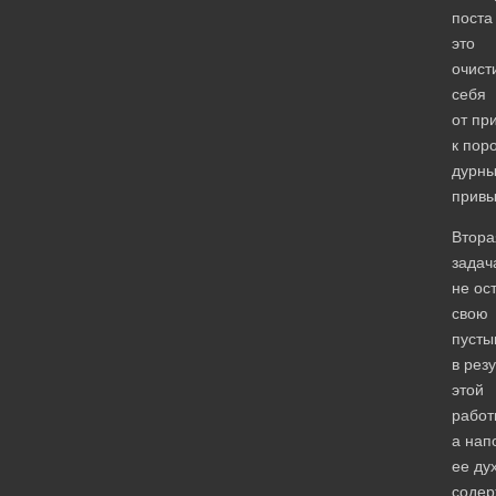
поста
это
очист
себя
от пр
к пор
дурны
привы
Втора
задач
не ос
свою
пуст
в рез
этой
работ
а нап
ее ду
содер