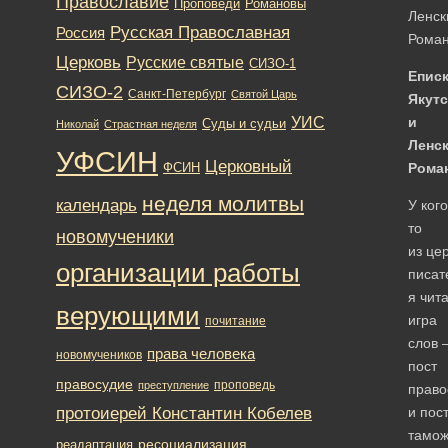
Православие
Романовы
Проповеди
Ленск
Русская Православная
Россия
Рома
Церковь
Русские святые
СИЗО-1
Епис
СИЗО-2
Санкт-Петербург
Святой Царь
Якут
УИС
и
Суды и судьи
Николай
Страстная неделя
Ленс
УФСИН
Церковный
ФСИН
Рома
неделя молитвы
календарь
У кого
то
новомученики
из це
организации работы
писат
я чита
верующими
игра
почитание
слов 
права человека
новомучеников
пост
правосудие
проповедь
преступление
право
протоиерей Константин Кобелев
и пос
тамож
ресоциализация
реадаптация