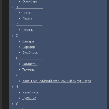
Оренбург
П_________________
Пенза
Пермь
Р_________________
Рязань
С_________________
Самара
Саратов
Симбирск
Т_________________
Татарстан
Тюмень
Х_________________
Ханты-Мансийский автономный округ-Югра
Ч_________________
Челябинск
Чувашия
У_________________