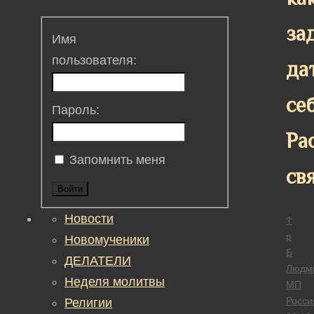
за
Имя
пользователя:
да
се
Пароль:
Ра
Запомнить меня
св
Войти
Новости
☦
р
Новомученики
Б
ДЕЛАТЕЛИ
Людм
Неделя молитвы
МП
Росси
Религии