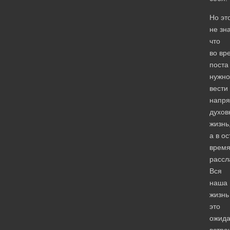
Но эт
не зна
что
во вр
поста
нужно
вести
напр
духов
жизнь
а в о
врем
рассл
Вся
наша
жизнь
это
ожид
встре