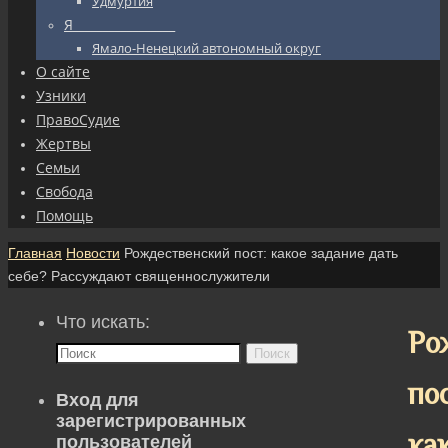
Удмуртия
Я_________________
Ямало-Ненецкий автономный округ
О сайте
Узники
ПравоСудие
Жертвы
Семьи
Свобода
Помощь
Главная
Новости
Рождественский пост: какое задание дать
себе? Рассуждают священнослужители
Что искать:
Ро
Поиск
по
Вход для
зарегистрированных
ка
пользователей