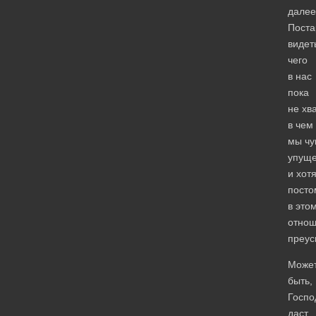
далее
Поста
видет
чего
в нас
пока
не хва
в чем
мы чу
упуще
и хот
посто
в это
отно
преус
Може
быть,
Госпо
даст