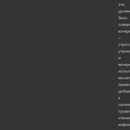
эти
долж
быть
сове
конкр
–
строг
утром
и
вечер
испол
молит
прави
добав
к
своем
прави
чтени
кафиз