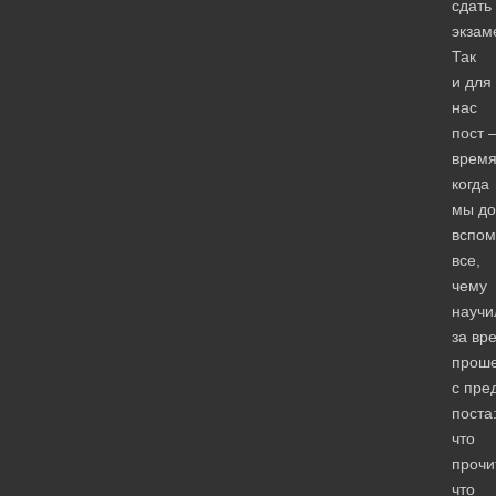
сдать
экзам
Так
и для
нас
пост 
время
когда
мы д
вспом
все,
чему
научи
за вр
прош
с пре
поста
что
прочи
что