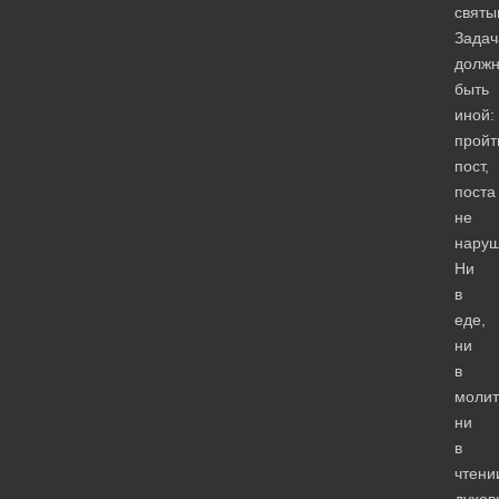
святы
Задач
долж
быть
иной:
пройт
пост,
поста
не
наруш
Ни
в
еде,
ни
в
молит
ни
в
чтени