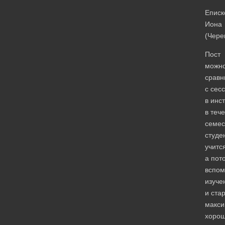
Еписк
Иона
(Чере
Пост
можн
сравн
с сес
в инст
в теч
семес
студе
учитс
а пот
вспом
изуче
и ста
макси
хоро