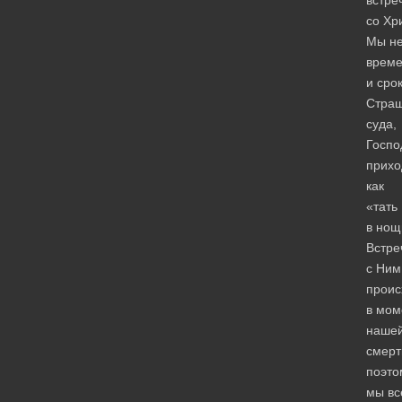
со Хр
Мы не
врем
и сро
Страш
суда,
Госпо
прихо
как
«тать
в нощ
Встре
с Ним
проис
в мом
наше
смерт
поэто
мы вс