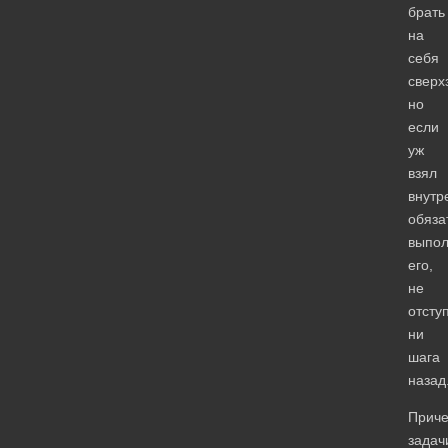
брать
на
себя
сверх
но
если
уж
взял
внутр
обяза
выпо
его,
не
отсту
ни
шага
назад
Прич
задач