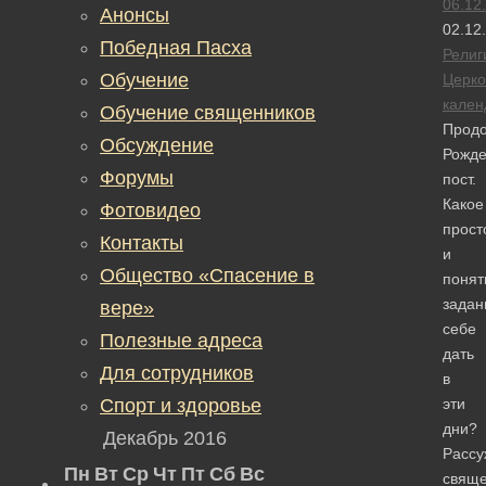
06.12
Анонсы
02.12
Победная Пасха
Религ
Обучение
Церк
кален
Обучение священников
Продо
Обсуждение
Рожде
Форумы
пост.
Какое
Фотовидео
прост
Контакты
и
Общество «Спасение в
понят
задан
вере»
себе
Полезные адреса
дать
Для сотрудников
в
Спорт и здоровье
эти
дни?
Декабрь 2016
Рассу
Пн
Вт
Ср
Чт
Пт
Сб
Вс
свяще