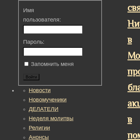
св
Имя
пользователя:
Ни
в
Пароль:
Мо
Запомнить меня
пр
Войти
бл
Новости
Новомученики
ак
ДЕЛАТЕЛИ
в
Неделя молитвы
Религии
по
Анонсы