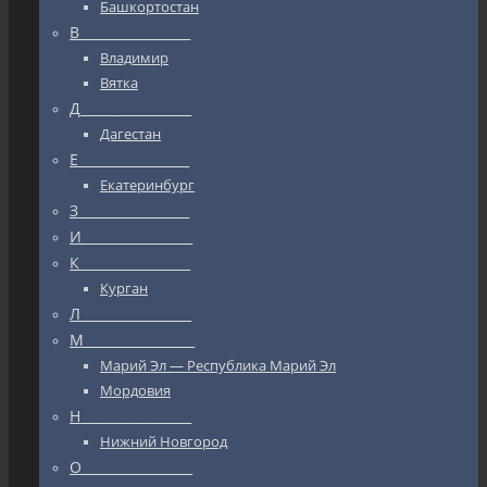
Башкортостан
В_________________
Владимир
Вятка
Д_________________
Дагестан
Е_________________
Екатеринбург
З_________________
И_________________
К_________________
Курган
Л_________________
М_________________
Марий Эл — Республика Марий Эл
Мордовия
Н_________________
Нижний Новгород
О_________________