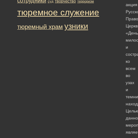
сотрудники
творчество
суд
терроризм
акция
тюремное служение
Русск
Право
узники
тюремный храм
Церкв
«День
мило
и
состр
ко
всем
во
узах
и
темни
наход
Цель
данно
мероп
являе