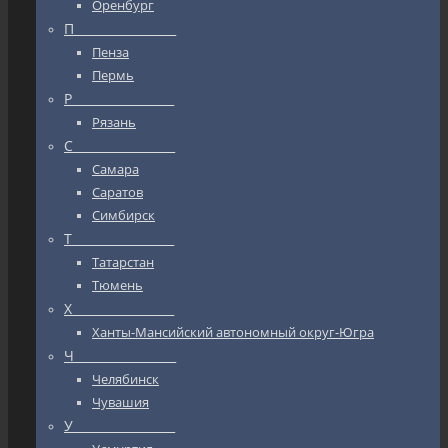
Оренбург
П_________________
Пенза
Пермь
Р_________________
Рязань
С_________________
Самара
Саратов
Симбирск
Т_________________
Татарстан
Тюмень
Х_________________
Ханты-Мансийский автономный округ-Югра
Ч_________________
Челябинск
Чувашия
У_________________