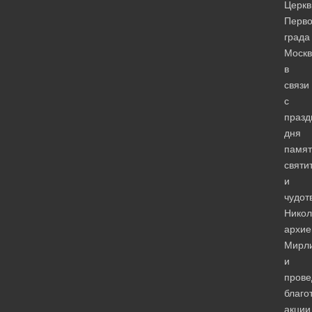
Церкв
Перво
града
Моск
в
связи
с
празд
дня
памят
святи
и
чудот
Никол
архие
Мирли
и
пров
благо
акции