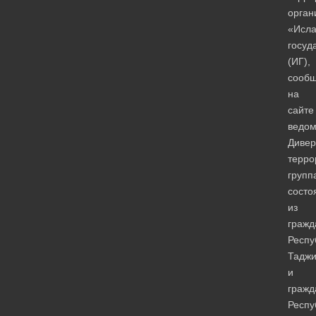
орган
«Исла
госуд
(ИГ),
сообщ
на
сайте
ведом
Дивер
терро
групп
состо
из
гражд
Респу
Таджи
и
гражд
Респу