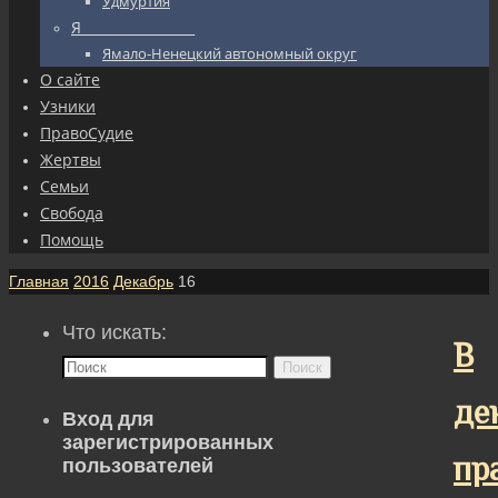
Удмуртия
Я_________________
Ямало-Ненецкий автономный округ
О сайте
Узники
ПравоСудие
Жертвы
Семьи
Свобода
Помощь
Главная
2016
Декабрь
16
Что искать:
В
Поиск
де
Вход для
зарегистрированных
пр
пользователей