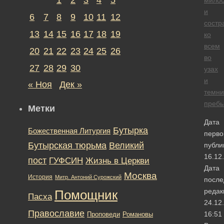
и
6
7
8
9
10
11
12
состр
13
14
15
16
17
18
19
ко
всем
20
21
22
23
24
25
26
во
27
28
29
30
узах
и
« Ноя
Дек »
темни
преб
Метки
Дата
Бутырка
Божественная Литургия
перво
Бутырская тюрьма
Великий
публи
16.12
пост
ГУФСИН
Жизнь в Церкви
Дата
Москва
История
Митр. Антоний Сурожский
после
редак
Помощник
Пасха
24.12
Православие
16:51
Романовы
Проповеди