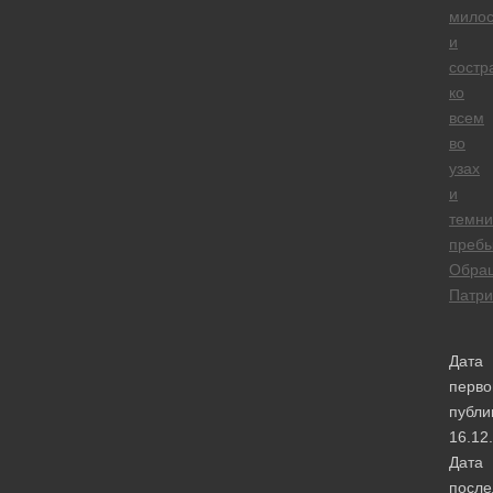
мило
и
состр
ко
всем
во
узах
и
темни
преб
Обра
Патри
Дата
перво
публи
16.12
Дата
после