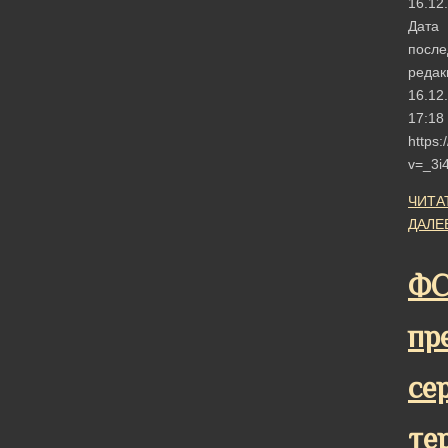
16.12
Дата
после
редак
16.12
17:18
https
v=_3i
ЧИТА
ДАЛЕ
Ф
пр
се
те