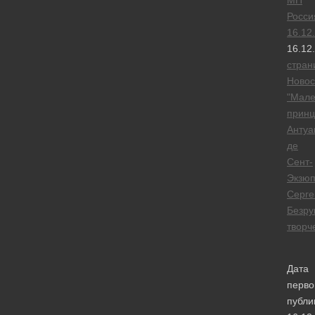
МП
Росси
16.12
16.12
стран
Новос
"Мале
принц
Антуа
де
Сент-
Экзюп
Серге
Безру
творч
Дата
перво
публи