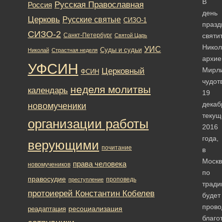
В
Русская Православная
Россия
день
Церковь
Русские святые
СИЗО-1
празд
СИЗО-2
Санкт-Петербург
святи
Святой Царь
Никол
УИС
Суды и судьи
Николай
Страстная неделя
архие
УФСИН
Мирли
Церковный
ФСИН
чудот
неделя молитвы
календарь
19
декаб
новомученики
текущ
организации работы
2016
года,
верующими
почитание
в
Москв
права человека
новомучеников
по
правосудие
проповедь
преступление
тради
протоиерей Константин Кобелев
будет
прово
ресоциализация
реадаптация
благо