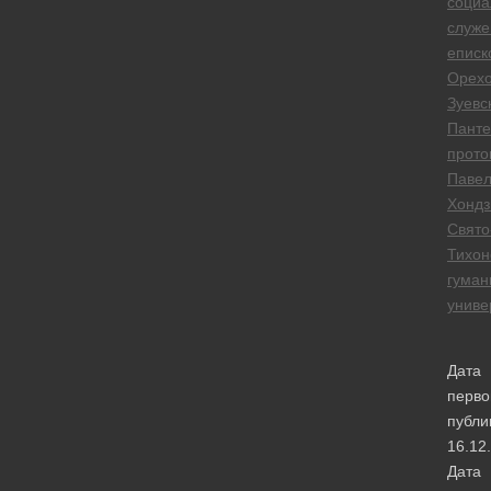
социа
служ
еписк
Орехо
Зуевс
Пант
прото
Паве
Хондз
Свято
Тихон
гуман
униве
Дата
перво
публи
16.12
Дата