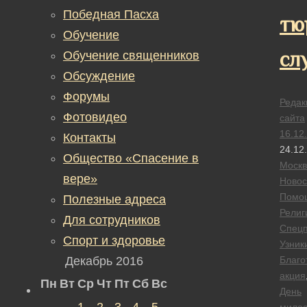
Победная Пасха
тю
Обучение
сл
Обучение священников
Обсуждение
Форумы
Редак
Фотовидео
сайта
16.12
Контакты
24.12
Общество «Спасение в
Москв
вере»
Новос
Помо
Полезные адреса
Религ
Для сотрудников
Спецп
Спорт и здоровье
Узник
Декабрь 2016
Благо
акция
Пн
Вт
Ср
Чт
Пт
Сб
Вс
День
1
2
3
4
5
мило