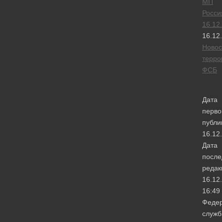
МП
Росси
16.12
16.12
Новос
терро
ФСБ
Дата
перво
публи
16.12
Дата
после
редак
16.12
16:49
Феде
служб