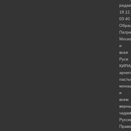
редак
18.12
03:40
Обра
Патри
Моско
и
всея
Руси
КИРИ
архип
пасты
мона
и
всем
верн
чада
Русск
Право