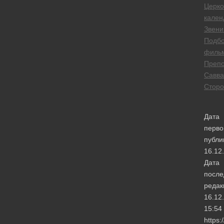
Церк
кален
Звени
Подбо
филь
Преп
Савва
Сторо
Дата
перво
публи
16.12
Дата
после
редак
16.12
15:54
https