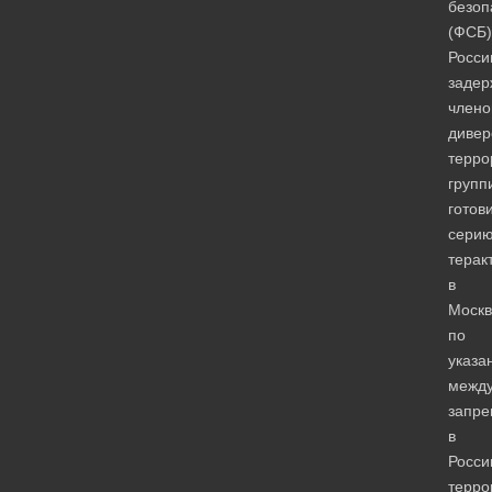
безоп
(ФСБ)
Росси
задер
члено
дивер
терро
групп
готов
сери
терак
в
Москв
по
указа
межд
запр
в
Росси
терро