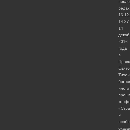
после
редак
16.12
14:27
14
декаб
2016
года
в
Прав
Свято
Тихон
богос
инсти
прош
конф
«Стра
и
особе
оказа