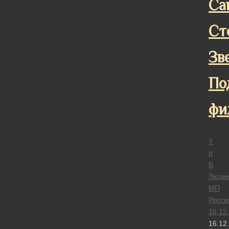
Са
Ст
Зв
По
фи
☦
р
Б
Людм
МП
Росси
16.12
16.12