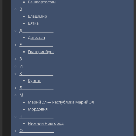
Башкортостан
В_________________
Владимир
Вятка
Д_________________
Дагестан
Е_________________
Екатеринбург
З_________________
И_________________
К_________________
Курган
Л_________________
М_________________
Марий Эл — Республика Марий Эл
Мордовия
Н_________________
Нижний Новгород
О_________________