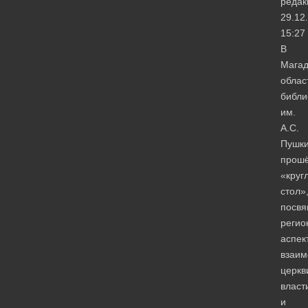
редак
29.12
15:27
В
Магад
облас
библи
им.
А.С.
Пушк
прош
«круг
стол»
посв
регио
аспек
взаим
церкв
власт
и