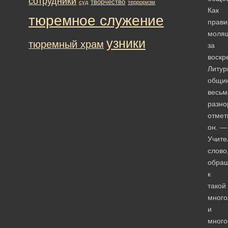
сотрудники
творчество
суд
терроризм
Как
тюремное служение
прави
моля
узники
тюремный храм
за
воскр
Литур
общи
весьм
разно
отмет
он. —
Учите
слово
обра
к
такой
много
и
много