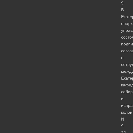
9
В
Екате
епарх
управ
состо
подпи
согла
о
сотру
межд
Екате
кафе
собо
и
испра
колон
N
9
22