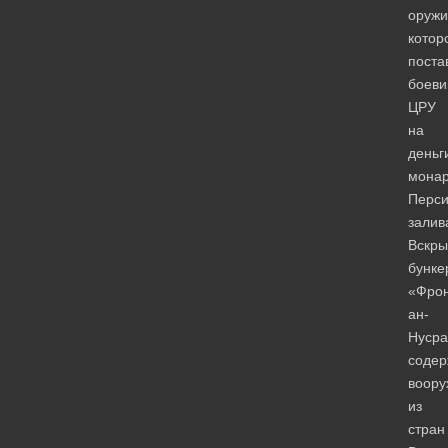
оружи
котор
поста
боеви
ЦРУ
на
деньг
мона
Перси
залив
Вскры
бунке
«Фро
ан-
Нусра
содер
воору
из
стран