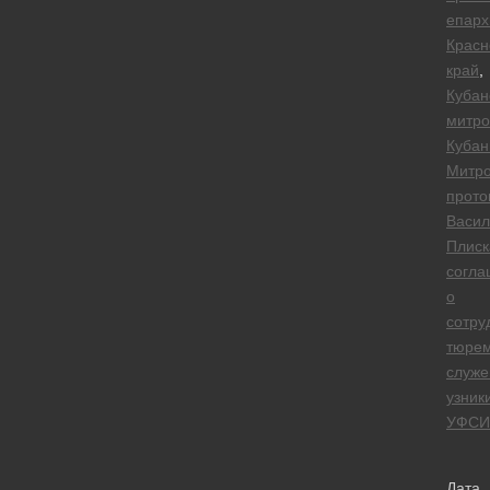
епарх
Красн
край
,
Кубан
митро
Кубан
Митро
прото
Васил
Плиск
согла
о
сотру
тюре
служе
узник
УФСИ
Дата