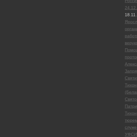
Росси
24.12
18.11
Яросл
орган
работ
веру
Помо
прото
Алекс
Запря
Святи
Тихон
(Бела
Свято
Патри
Тихон
тюре
служе
УФСИ