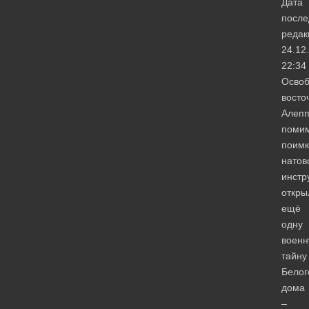
Дата
после
редак
24.12
22:34
Осво
восто
Алепп
поми
поимк
натов
инстр
откры
ещё
одну
воен
тайну
Белог
дома
–