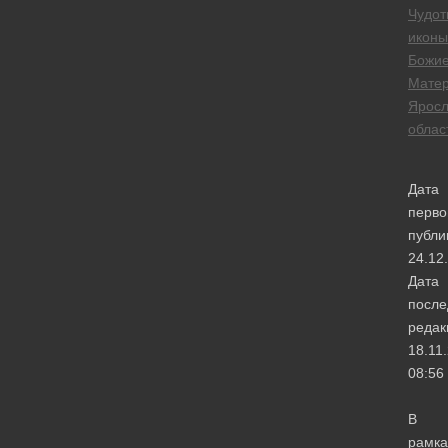
Чудот
иконы
Божи
Мате
Яросл
облас
Дата
перво
публи
24.12
Дата
после
редак
18.11
08:56
В
рамка