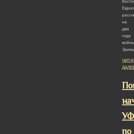
Восто
Европ
рассч
на
два
года
войны
Зрим
ЧИТА
ДАЛЕ
По
на
У
по