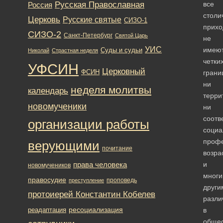
Русская Православная
все
Россия
столи
Церковь
Русские святые
СИЗО-1
прих
СИЗО-2
Санкт-Петербург
Святой Царь
не
УИС
имею
Суды и судьи
Николай
Страстная неделя
четки
УФСИН
Церковный
ФСИН
грани
ни
неделя молитвы
календарь
терри
новомученики
ни
соотв
организации работы
социа
проф
верующими
почитание
возра
права человека
и
новомучеников
мног
правосудие
проповедь
преступление
други
протоиерей Константин Кобелев
разли
ресоциализация
реадаптация
в
общес