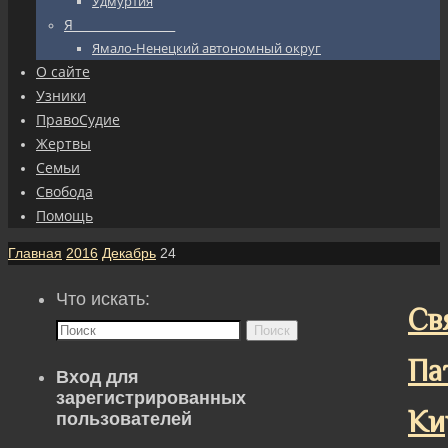
Удмуртия
Я_________________
Ямало-Ненецкий автономный округ
О сайте
Узники
ПравоСудие
Жертвы
Семьи
Свобода
Помощь
Главная
2016
Декабрь
24
Что искать:
Св
Поиск
Па
Вход для
зарегистрированных
Ки
пользователей