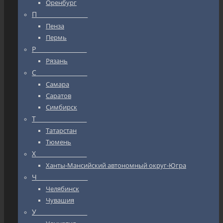
Оренбург
П_________________
Пенза
Пермь
Р_________________
Рязань
С_________________
Самара
Саратов
Симбирск
Т_________________
Татарстан
Тюмень
Х_________________
Ханты-Мансийский автономный округ-Югра
Ч_________________
Челябинск
Чувашия
У_________________