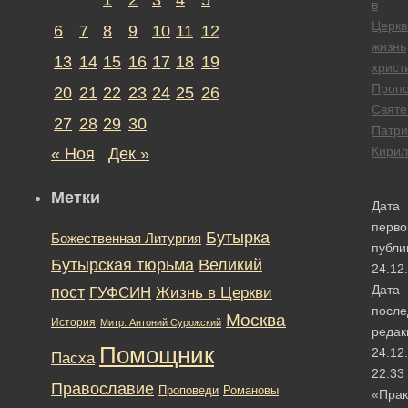
в
Церкв
6
7
8
9
10
11
12
жизнь
13
14
15
16
17
18
19
христ
Проп
20
21
22
23
24
25
26
Свят
27
28
29
30
Патри
Кирил
« Ноя
Дек »
Метки
Дата
перво
Бутырка
Божественная Литургия
публи
Бутырская тюрьма
Великий
24.12
Дата
пост
ГУФСИН
Жизнь в Церкви
после
Москва
История
Митр. Антоний Сурожский
редак
Помощник
24.12
Пасха
22:33
Православие
Романовы
Проповеди
«Прак