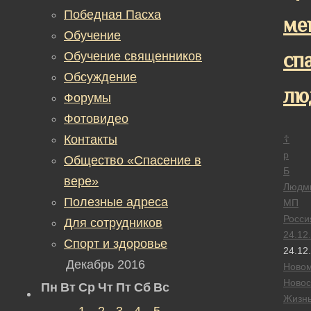
Победная Пасха
ме
Обучение
сп
Обучение священников
Обсуждение
лю
Форумы
Фотовидео
Контакты
☦
р
Общество «Спасение в
Б
вере»
Людм
Полезные адреса
МП
Росси
Для сотрудников
24.12
Спорт и здоровье
24.12
Декабрь 2016
Новом
Новос
Пн
Вт
Ср
Чт
Пт
Сб
Вс
Жизн
1
2
3
4
5