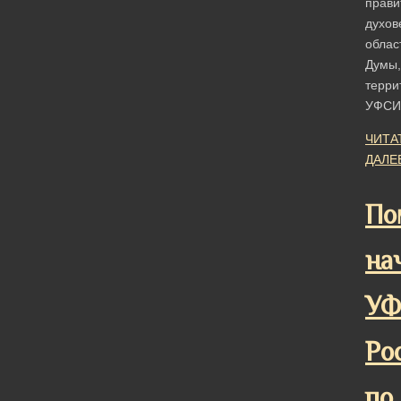
прави
духов
облас
Думы,
терри
УФС
ЧИТА
ДАЛЕ
По
на
У
Ро
по