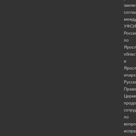
заклю
согла
межд
УФСИ
Росси
по
Яросл
облас
и
Яросл
епарх
Русск
Право
Церкв
продо
сотру
по
вопро
испра