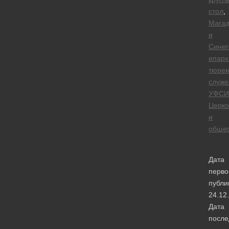
стол
,
Магад
и
Синег
епарх
тюре
служе
УФСИ
Церко
и
общес
Дата
перво
публи
24.12
Дата
после