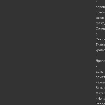
и
перев
прест
закон
гражд
Сегод
в
Свято
Тихон
храм
г.
Яросл
в
день
памят
иконы
Божи
Мате
«Неч
Радо