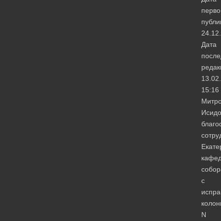
перво
публи
24.12
Дата
после
редак
13.02
15:16
Митро
Исид
благо
сотру
Екате
кафед
собор
с
испра
колон
N