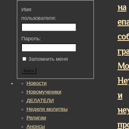
на
Имя
пользователя:
еп
со
Пароль:
гр
Запомнить меня
Мо
Войти
Не
Новости
Новомученики
и
ДЕЛАТЕЛИ
не
Неделя молитвы
Религии
пр
Анонсы