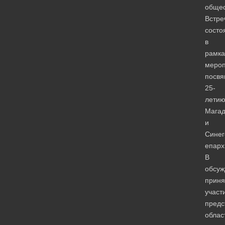
общес
Встре
состо
в
рамка
мероп
посв
25-
лети
Магад
и
Синег
епарх
В
обсуж
приня
участ
предс
облас