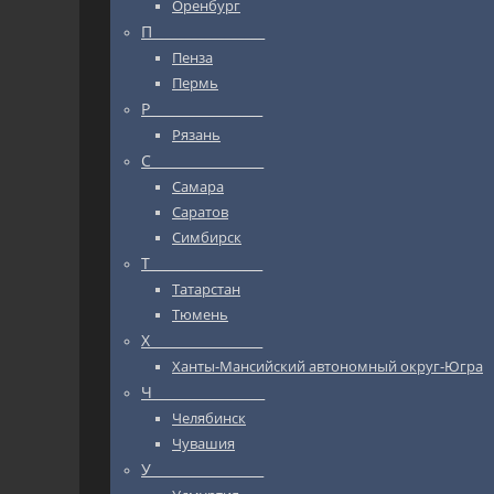
Оренбург
П_________________
Пенза
Пермь
Р_________________
Рязань
С_________________
Самара
Саратов
Симбирск
Т_________________
Татарстан
Тюмень
Х_________________
Ханты-Мансийский автономный округ-Югра
Ч_________________
Челябинск
Чувашия
У_________________