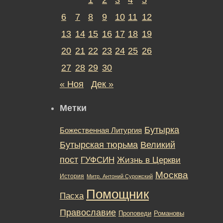
6
7
8
9
10
11
12
13
14
15
16
17
18
19
20
21
22
23
24
25
26
27
28
29
30
« Ноя
Дек »
Метки
Бутырка
Божественная Литургия
Бутырская тюрьма
Великий
пост
ГУФСИН
Жизнь в Церкви
Москва
История
Митр. Антоний Сурожский
Помощник
Пасха
Православие
Романовы
Проповеди