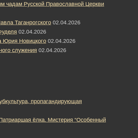
м чадам Русской Православной Церкви
авла Таганрогского
02.04.2026
Фуделя
02.04.2026
а Юрия Новицкого
02.04.2026
ного служения
02.04.2026
субкультура, пропагандирующая
 Патриаршая ёлка. Мистерия “Особенный