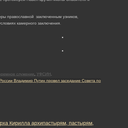
еры православной заключенным узников,
условиях камерного заключения.
юремное служение
,
УФСИН
.
России Владимир Путин провел заседание Совета по
рха Кирилла архипастырям, пастырям,