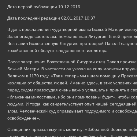
Дата первой публикации 10.12.2016
Дата последней редакции 02.01.2017 10:37
В день прославления чудотворной иконы Божьей Матери имен
Зеленограде состоялась Божественная Литургия. В ней приняли
Возглавил Божественную Литургию протоиерей Павел Глазунов
хозяйственной обслуги следственного изолятора.
После завершения Божественной Литургии отец Павел произне
Божьей Матери. В частности он указал на силу молитвы в трудн
Великом в 1170 году. «Так и теперь мы ищем помощи у Пресвято
изоляции от общества людей. Именно здесь, в этих условиях ч
перед судом правосудия очень важно услышать и принять в св
«блаженны милостивые, ибо они помилованы будут», чтобы со
людьми. И тогда, как свидетельствует опыт нашей сегодняшне
злом. Человеческий суд оправдывает подсудимого и освобождае
освобождение».
Священник призвал выучить молитву: «Взбранной Воеводе побе
утешение, защиту в вере, надежде и любви к Богу. В завершен