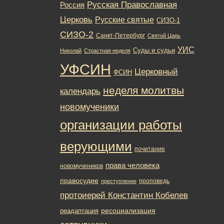
Русская Православная
Россия
Церковь
Русские святые
СИЗО-1
СИЗО-2
Санкт-Петербург
Святой Царь
УИС
Суды и судьи
Николай
Страстная неделя
УФСИН
Церковный
ФСИН
неделя молитвы
календарь
новомученики
организации работы
верующими
почитание
права человека
новомучеников
правосудие
проповедь
преступление
протоиерей Константин Кобелев
ресоциализация
реадаптация