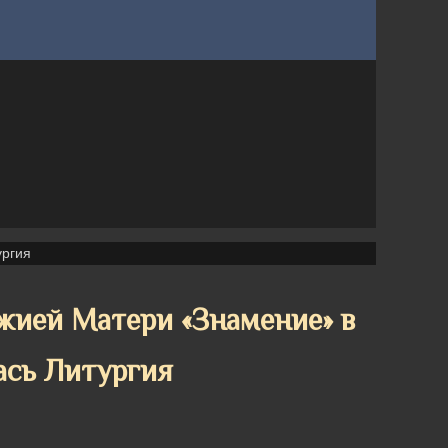
ургия
жией Матери «Знамение» в
ась Литургия