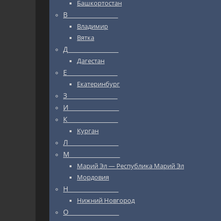
Башкортостан
В_________________
Владимир
Вятка
Д_________________
Дагестан
Е_________________
Екатеринбург
З_________________
И_________________
К_________________
Курган
Л_________________
М_________________
Марий Эл — Республика Марий Эл
Мордовия
Н_________________
Нижний Новгород
О_________________