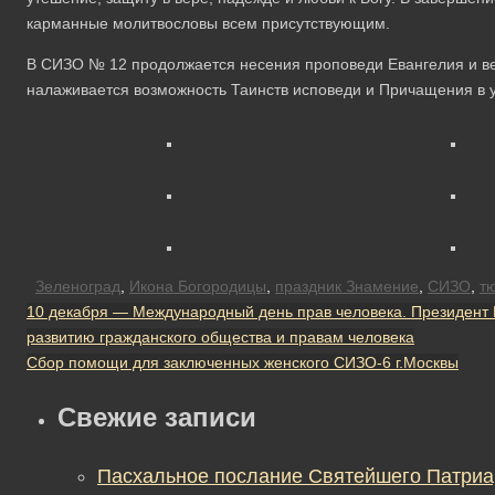
карманные молитвословы всем присутствующим.
В СИЗО № 12 продолжается несения проповеди Евангелия и в
налаживается возможность Таинств исповеди и Причащения в 
Зеленоград
,
Икона Богородицы
,
праздник Знамение
,
СИЗО
,
т
10 декабря — Международный день прав человека. Президент 
развитию гражданского общества и правам человека
Сбор помощи для заключенных женского СИЗО-6 г.Москвы
Свежие записи
Пасхальное послание Святейшего Патриа