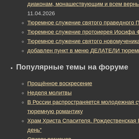
диаконам, монашествующим и всем верны
11.04.2026
Тюремное служение святого праведного П
Тюремное служение протоиерея Иосифа 
Тюремное служение святого новомученик
добавлен пункт в меню ДЕЛАТЕЛИ тюрем
Популярные темы на форуме
Прощённое воскресение
Неделя молитвы
В России распространяется молодежная 
тюремную романтику
Храм Христа Спасителя. Рождественская
день”