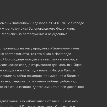
уемой «Знамение» 10 декабря в СИЗО № 12 в городе
 участие клирики Зеленоградского благочиния.
. Молились за богослужением осужденные
с проповедь на тему праздника «Знаменья» иконы
ых обстоятельства, как это было в Новгороде
й Богородице находясь в узах греха и порока, в
еловеческое сердце открывается для молитвы. Здесь
ое сердце слова Господа нашего Иисуса Христа:
вершилась тайна покаяния, примирения с Богом и
й жизни, свершается знаменье победы добра над
т его от наказания, дается амнистия или досрочное
дительная, яко избавльшеся от злых…» и искать
ие протоиерей Павел вручил иконы Спасителя и