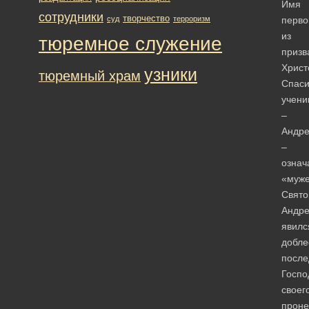
Имя
сотрудники
творчество
суд
терроризм
перво
из
тюремное служение
призв
Христ
узники
тюремный храм
Спас
учени
–
Андр
–
означ
«муже
Свято
Андр
явилс
добле
после
Госпо
своег
прон