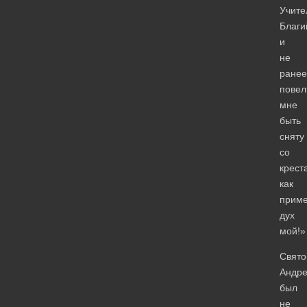
Учите
Благи
и
не
ранее
повел
мне
быть
сняту
со
крест
как
прим
дух
мой!»
Свято
Андр
был
не