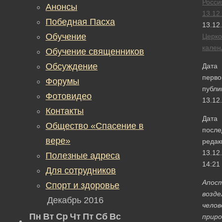
Росси
Анонсы
13.12
Победная Пасха
13.12
Обучение
Церк
кален
Обучение священников
Обсуждение
Дата
перво
Форумы
публи
Фотовидео
13.12
Контакты
Дата
Общество «Спасение в
после
вере»
редак
13.12
Полезные адреса
14:21
Для сотрудников
Апос
Спорт и здоровье
возде
Декабрь 2016
челов
Пн
Вт
Ср
Чт
Пт
Сб
Вс
приро