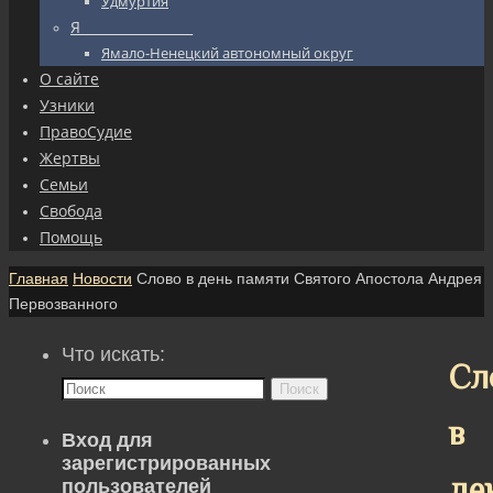
Удмуртия
Я_________________
Ямало-Ненецкий автономный округ
О сайте
Узники
ПравоСудие
Жертвы
Семьи
Свобода
Помощь
Главная
Новости
Слово в день памяти Святого Апостола Андрея
Первозванного
Что искать:
Сл
Поиск
в
Вход для
зарегистрированных
де
пользователей