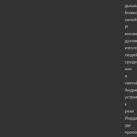
дыша
Божес
силой
И
множе
духов
изгол
людей
среди
них
и
свято
Андре
устре
к
реке
Иорда
где
пропо