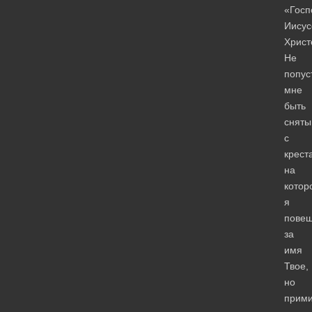
«Госп
Иисус
Христ
Не
попус
мне
быть
снят
с
крест
на
котор
я
пове
за
имя
Твое,
но
прим