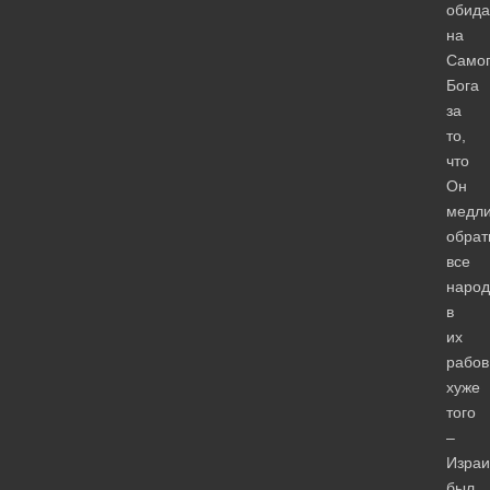
обида
на
Само
Бога
за
то,
что
Он
медли
обрат
все
наро
в
их
рабов
хуже
того
–
Израи
был