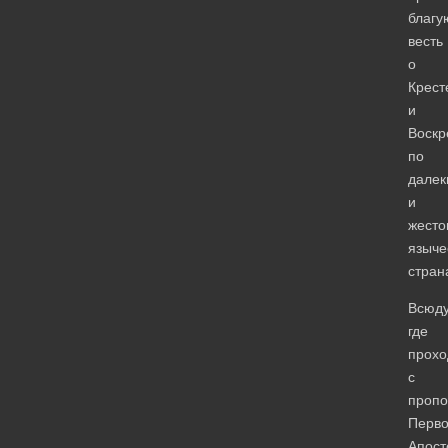
благу
весть
о
Крест
и
Воскр
по
далек
и
жесто
языче
стран
Всюду
где
прохо
с
проп
Перво
Апост