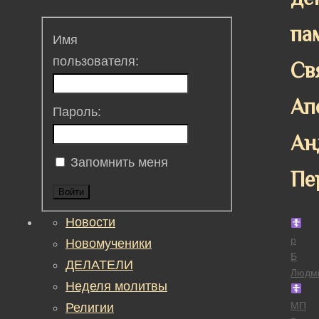
па
Имя
пользователя:
Св
Ап
Пароль:
Ан
Запомнить меня
Пе
Войти
Новости
р
Новомученики
Б
ДЕЛАТЕЛИ
Людм
Неделя молитвы
МП
Религии