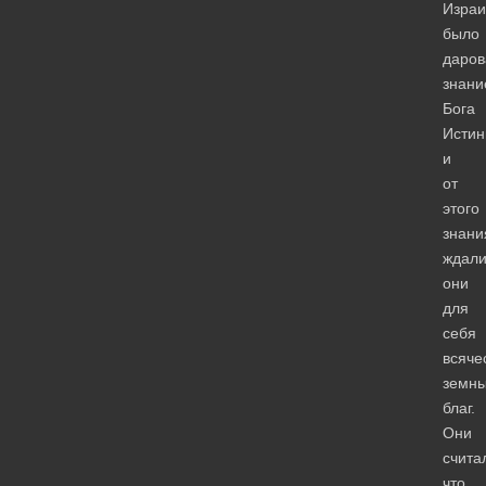
Изра
было
даров
знани
Бога
Истин
и
от
этого
знани
ждал
они
для
себя
всяче
земн
благ.
Они
счита
что