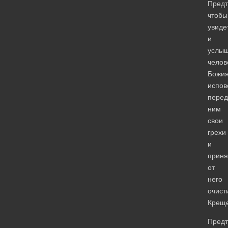
Предт
чтобы
увиде
и
услыш
челов
Божия
испов
перед
ним
свои
грехи
и
приня
от
него
очист
Креще
Предт