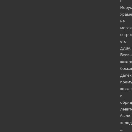
в
Иеру
храме
не
могли
согре
его
душу.
Всев
казал
беско
далек
прему
книжн
и
обря
левит
были
холод
а