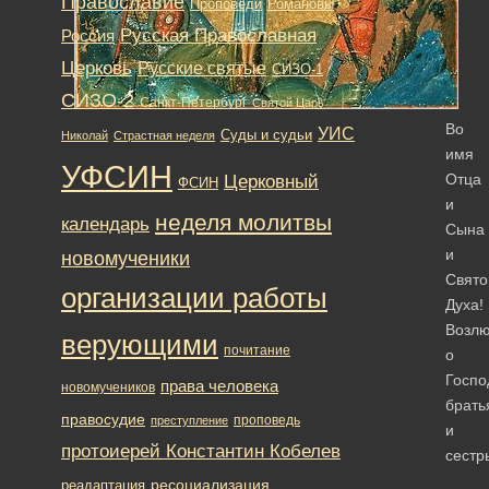
Православие
Романовы
Проповеди
Русская Православная
Россия
Церковь
Русские святые
СИЗО-1
СИЗО-2
Санкт-Петербург
Святой Царь
Во
УИС
Суды и судьи
Николай
Страстная неделя
имя
УФСИН
Отца
Церковный
ФСИН
и
неделя молитвы
календарь
Сына
и
новомученики
Свято
организации работы
Духа!
Возл
верующими
почитание
о
Госпо
права человека
новомучеников
брать
правосудие
проповедь
преступление
и
протоиерей Константин Кобелев
сестр
ресоциализация
реадаптация