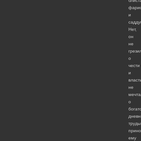
блист
фари
и
садду
Нет,
он
не
грези
о
чести
и
власт
не
мечта
о
богат
днев
труды
прино
ему