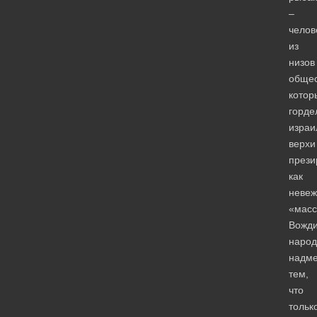
–
челов
из
низов
общес
котор
горде
израи
верхи
прези
как
невеж
«масс
Вожд
народ
надме
тем,
что
тольк