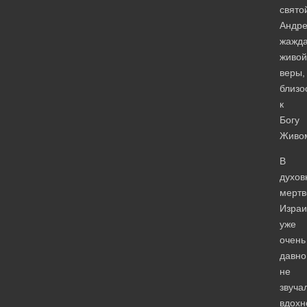
свято
Андр
жажд
живой
веры,
близо
к
Богу
Живом
В
духов
мерт
Израи
уже
очень
давно
не
звуча
вдохн