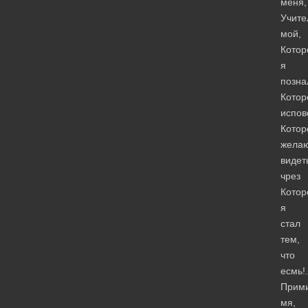
меня,
Учите
мой,
Котор
я
позна
Котор
испов
Котор
жела
видет
чрез
Котор
я
стал
тем,
что
есмь!.
Прим
мя,