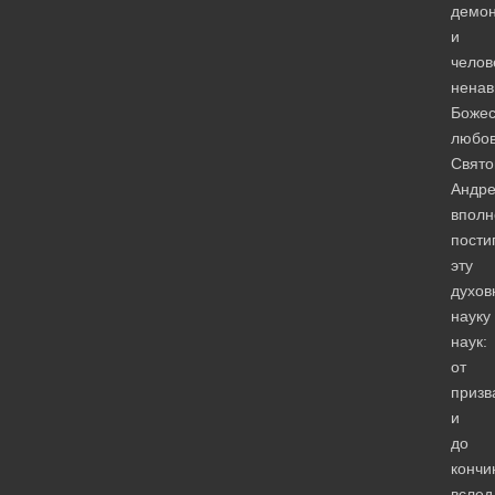
демо
и
челов
ненав
Божес
любов
Свято
Андр
вполн
пости
эту
духов
науку
наук:
от
призв
и
до
кончи
вслед