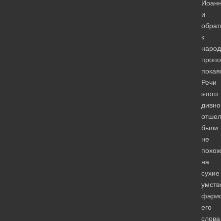
Иоанн
и
обрат
к
народ
пропо
покая
Речи
этого
дивно
отшел
были
не
похож
на
сухие
умств
фарис
его
слова