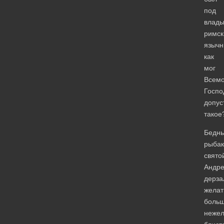
под
влады
римск
язычн
как
мог
Всем
Госпо
допус
такое
Бедн
рыбак
свято
Андр
дерза
желат
больш
неже