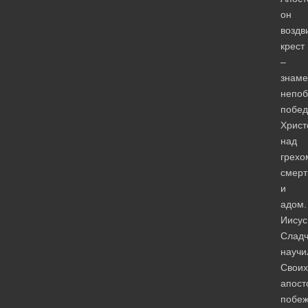
он
воздв
крест
–
знаме
непо
побе
Христ
над
грехо
смер
и
адом.
Иисус
Слад
научи
Своих
апост
побеж