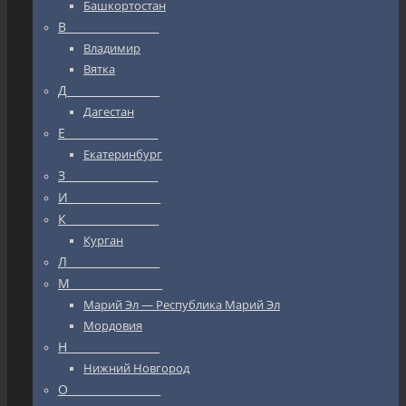
Башкортостан
В_________________
Владимир
Вятка
Д_________________
Дагестан
Е_________________
Екатеринбург
З_________________
И_________________
К_________________
Курган
Л_________________
М_________________
Марий Эл — Республика Марий Эл
Мордовия
Н_________________
Нижний Новгород
О_________________