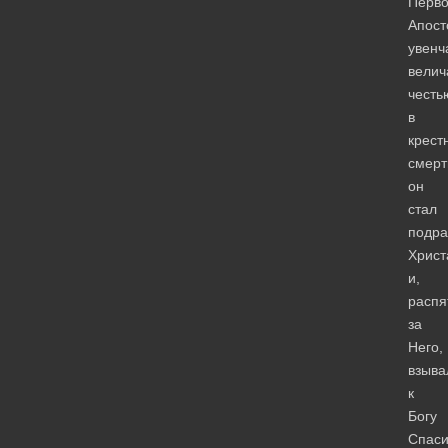
Перво
Апост
увенч
вели
честь
в
крест
смерт
он
стал
подр
Христ
и,
распя
за
Него,
взыва
к
Богу
Спаси