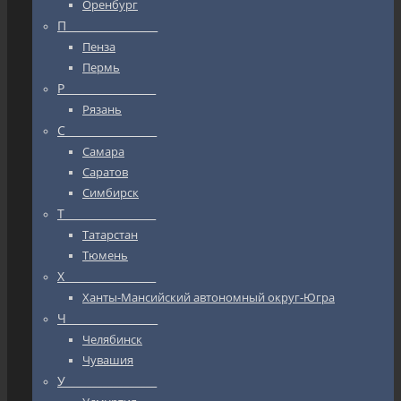
Оренбург
П_________________
Пенза
Пермь
Р_________________
Рязань
С_________________
Самара
Саратов
Симбирск
Т_________________
Татарстан
Тюмень
Х_________________
Ханты-Мансийский автономный округ-Югра
Ч_________________
Челябинск
Чувашия
У_________________