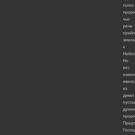
голос
проро
чьи
речи
прибл
земл
к
Небес
Но
вот,
након
явилс
из
диких
пусты
духон
проро
Предт
Госпо