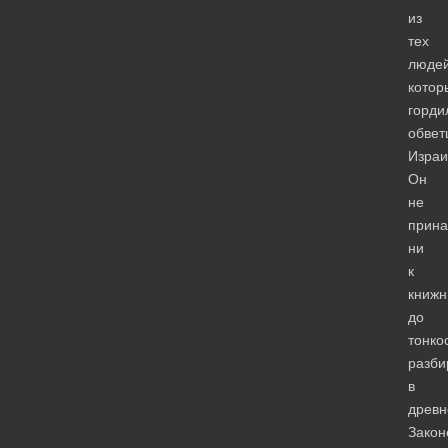
из
тех
людей
котор
горди
обве
Израи
Он
не
прин
ни
к
книжн
до
тонко
разб
в
древ
Закон