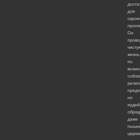
доста
для
скром
пропи
Он
прово
чисту
жизнь
по
возмо
собл
религ
предп
но
иудей
обряд
даже
пышн
цере