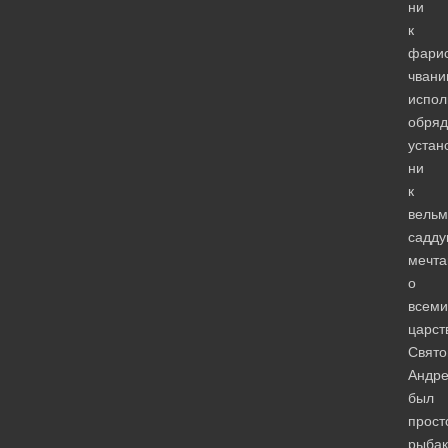
ни
к
фари
чван
испо
обряд
устан
ни
к
вель
садду
мечт
о
всем
царст
Свято
Андр
был
прост
рыбак