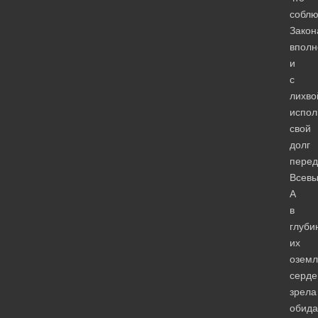
собл
Закон
вполн
и
с
лихво
испол
свой
долг
перед
Всев
А
в
глуби
их
оземл
серде
зрела
обида