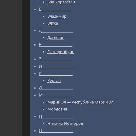
Башкортостан
В_________________
Владимир
Вятка
Д_________________
Дагестан
Е_________________
Екатеринбург
З_________________
И_________________
К_________________
Курган
Л_________________
М_________________
Марий Эл — Республика Марий Эл
Мордовия
Н_________________
Нижний Новгород
О_________________