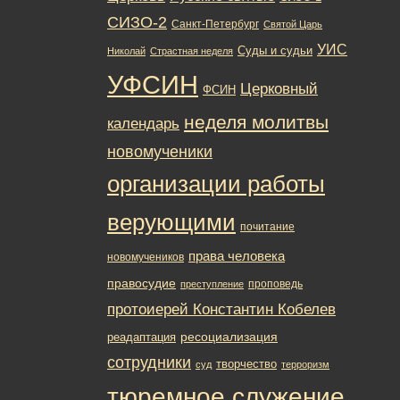
СИЗО-2
Санкт-Петербург
Святой Царь
УИС
Суды и судьи
Николай
Страстная неделя
УФСИН
Церковный
ФСИН
неделя молитвы
календарь
новомученики
организации работы
верующими
почитание
права человека
новомучеников
правосудие
проповедь
преступление
протоиерей Константин Кобелев
ресоциализация
реадаптация
сотрудники
творчество
суд
терроризм
тюремное служение