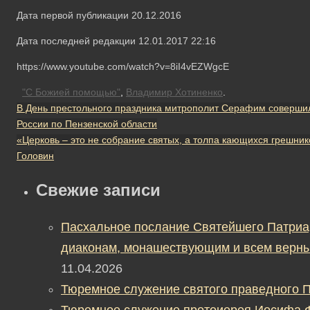
Дата первой публикации 20.12.2016
Дата последней редакции 12.01.2017 22:16
https://www.youtube.com/watch?v=8iI4vEZWgcE
"С Божией помощью"
,
Владимир Хотиненко
.
В День престольного праздника митрополит Серафим соверши
России по Пензенской области
«Церковь – это не собрание святых, а толпа кающихся грешн
Головин
Свежие записи
Пасхальное послание Святейшего Патриа
диаконам, монашествующим и всем верны
11.04.2026
Тюремное служение святого праведного П
Тюремное служение протоиерея Иосифа 