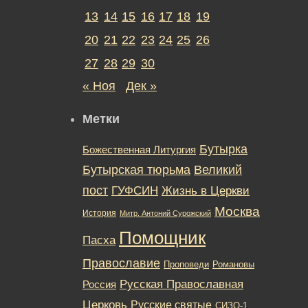
13
14
15
16
17
18
19
20
21
22
23
24
25
26
27
28
29
30
« Ноя
Дек »
Метки
Бутырка
Божественная Литургия
Бутырская тюрьма
Великий
пост
ГУФСИН
Жизнь в Церкви
Москва
История
Митр. Антоний Сурожский
Помощник
Пасха
Православие
Романовы
Проповеди
Русская Православная
Россия
Церковь
Русские святые
СИЗО-1