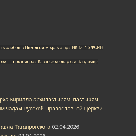
л молебен в Никольском храме при ИК № 4 УФСИН
иков» — протоиерей Казанской епархии Владимир
рха Кирилла архипастырям, пастырям,
м чадам Русской Православной Церкви
авла Таганрогского
02.04.2026
Фуделя
02.04.2026