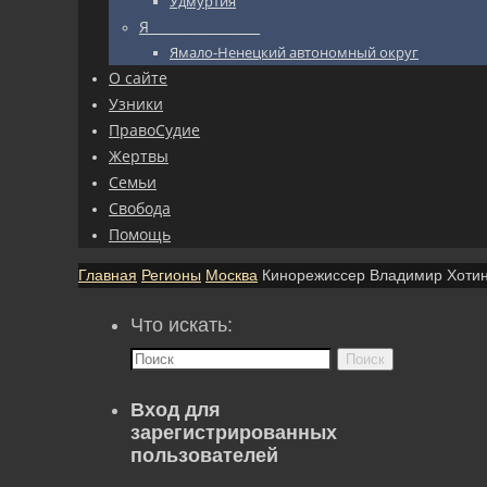
Удмуртия
Я_________________
Ямало-Ненецкий автономный округ
О сайте
Узники
ПравоСудие
Жертвы
Семьи
Свобода
Помощь
Главная
Регионы
Москва
Кинорежиссер Владимир Хоти
Что искать:
Поиск
Вход для
зарегистрированных
пользователей