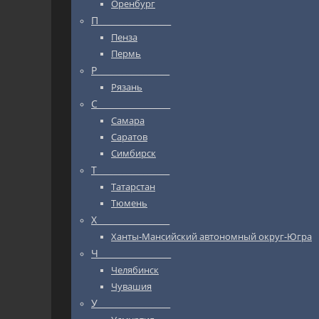
Оренбург
П_________________
Пенза
Пермь
Р_________________
Рязань
С_________________
Самара
Саратов
Симбирск
Т_________________
Татарстан
Тюмень
Х_________________
Ханты-Мансийский автономный округ-Югра
Ч_________________
Челябинск
Чувашия
У_________________