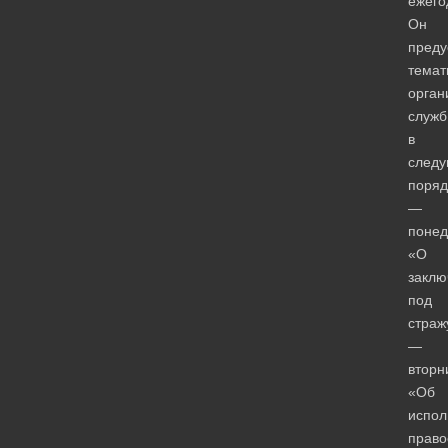
ежего
Он
преду
темат
орган
служб
в
след
поряд
—
понед
«О
заклю
под
страж
—
вторн
«Об
испол
право