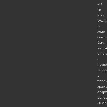
«О
во
узах
сущих
В
ходе
сове
были
засл
отчет
о
прове
богос
в
тюре
храма
епарх
Белор
Экзар