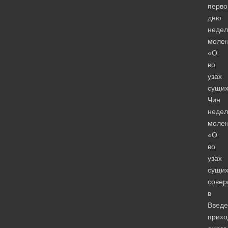
перво
дню
недел
моле
«О
во
узах
сущих
Чин
недел
моле
«О
во
узах
сущи
совер
в
Введе
прихо