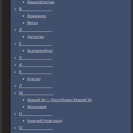
Башкортостан
В_________________
Владимир
Вятка
Д_________________
Дагестан
Е_________________
Екатеринбург
З_________________
И_________________
К_________________
Курган
Л_________________
М_________________
Марий Эл — Республика Марий Эл
Мордовия
Н_________________
Нижний Новгород
О_________________