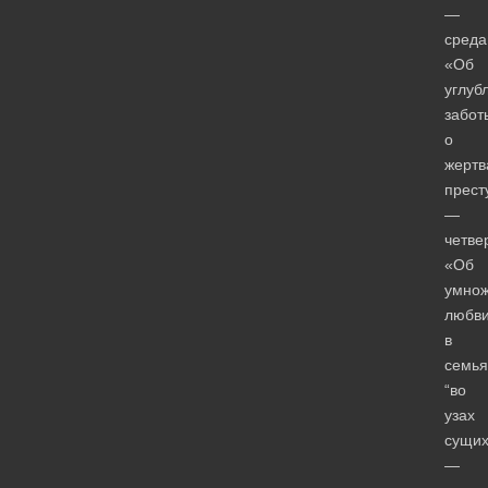
—
среда
«Об
углуб
забот
о
жертв
прест
—
четвер
«Об
умно
любв
в
семья
“во
узах
сущих
—