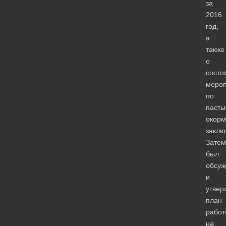
за
2016
год,
а
также
о
состо
мероп
по
пасты
окор
заклю
Затем
был
обсуж
и
утвер
план
работ
на