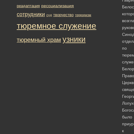
ресоциализация
реадаптация
Белос
сотрудники
котор
творчество
суд
терроризм
возгл
тюремное служение
руков
Синод
узники
тюремный храм
отдел
по
тюре
служ
Белор
Право
Церкв
свяще
Георг
Лопух
Богос
было
приур
к