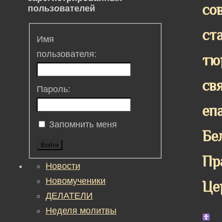
со
пользователей
ст
Имя
пользователя:
тю
св
Пароль:
еп
Запомнить меня
Бе
Войти
Пр
Новости
Новомученики
Це
ДЕЛАТЕЛИ
Неделя молитвы