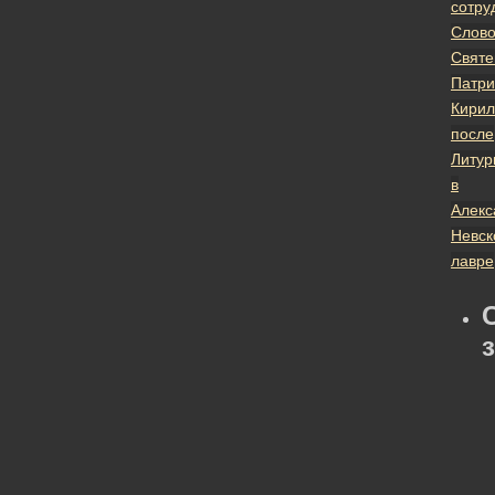
сотру
Слов
Святе
Патри
Кирил
после
Литур
в
Алекс
Невск
лавре