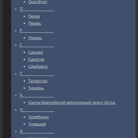
Оренбург
П_________________
Пенза
Пермь
Р_________________
Рязань
С_________________
Самара
Саратов
Симбирск
Т_________________
Татарстан
Тюмень
Х_________________
Ханты-Мансийский автономный округ-Югра
Ч_________________
Челябинск
Чувашия
У_________________