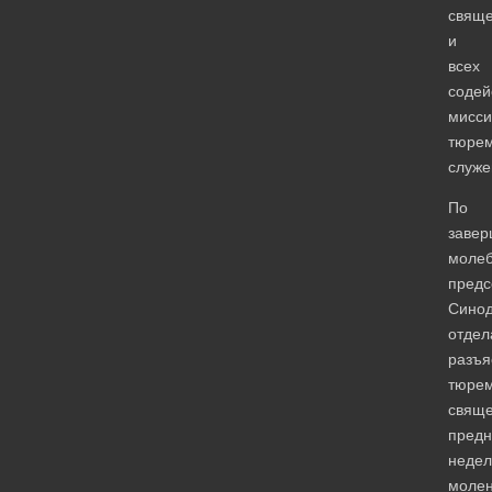
свяще
и
всех
содей
мисси
тюрем
служе
По
завер
моле
предс
Синод
отдел
разъя
тюре
свящ
предн
недел
моле