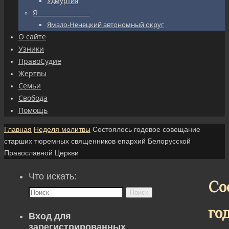
Удмуртия
Я_________________
Ямало-Ненецкий автономный округ
О сайте
Узники
ПравоСудие
Жертвы
Семьи
Свобода
Помощь
Главная
Неделя молитвы
Состоялось годовое совещание
старших тюремных священников епархий Белорусской
Православной Церкви
Что искать:
Со
Поиск
го
Вход для
зарегистрированных