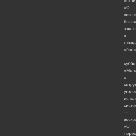
пятни
«О
возвр
бывш
заклю
в
гражд
общес
—
суббо
«Мол
о
сотру
уголо
испол
систе
—
воскр
«О
тюре