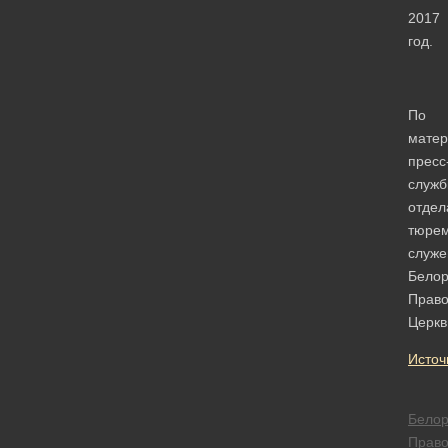
2017
год.
По
мате
пресс
служ
отдел
тюрем
служе
Белор
Право
Церкв
Источ
Белор
Право