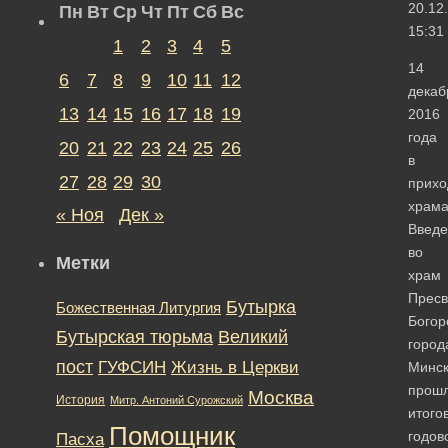
20.12
Пн
Вт
Ср
Чт
Пт
Сб
Вс
15:31
1
2
3
4
5
14
6
7
8
9
10
11
12
декаб
13
14
15
16
17
18
19
2016
года
20
21
22
23
24
25
26
в
27
28
29
30
прихо
храм
« Ноя
Дек »
Введе
во
Метки
храм
Пресв
Бутырка
Божественная Литургия
Богор
Бутырская тюрьма
Великий
город
пост
ГУФСИН
Жизнь в Церкви
Минс
прош
Москва
История
Митр. Антоний Сурожский
итого
Помощник
годов
Пасха