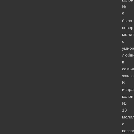
№
9
была
сове
молит
о
умно
любв
в
семья
заклю
В
испра
колон
№
13
молил
о
возвр