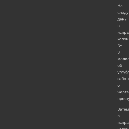
На
след
день
в
испра
колон
№
3
молил
об
углуб
забот
о
жертв
прест
Затем
в
испра
колон