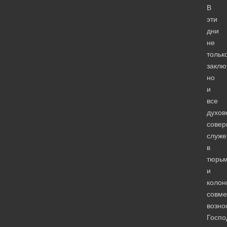
В
эти
дни
не
тольк
заклю
но
и
все
духов
сове
служе
в
тюрь
и
колон
совме
возно
Госпо