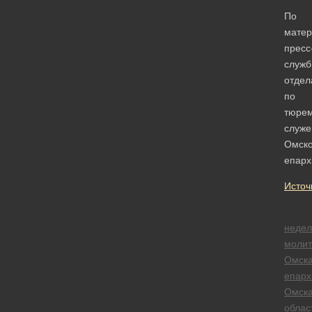
По
мате
пресс
служ
отдел
по
тюре
служ
Омск
епарх
Источ
недел
моли
Омск
епарх
Омск
облас