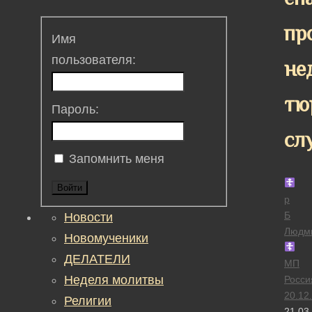
пр
Имя
пользователя:
не
тю
Пароль:
сл
Запомнить меня
Войти
р
Б
Новости
Людм
Новомученики
ДЕЛАТЕЛИ
МП
Неделя молитвы
Росси
20.12
Религии
21.03