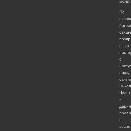
молит
По
оконч
богос
свяще
поздр
свою
паств
с
наст
празд
святи
Никол
Чудот
и
дарил
подар
в
воспо