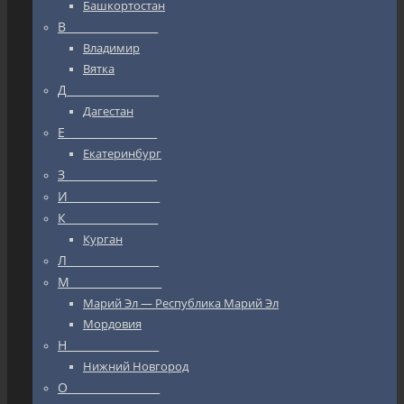
Башкортостан
В_________________
Владимир
Вятка
Д_________________
Дагестан
Е_________________
Екатеринбург
З_________________
И_________________
К_________________
Курган
Л_________________
М_________________
Марий Эл — Республика Марий Эл
Мордовия
Н_________________
Нижний Новгород
О_________________