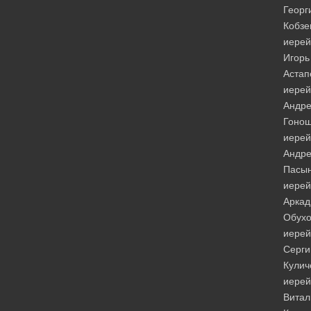
Георг
Кобзе
иерей
Игорь
Астап
иерей
Андр
Гонош
иерей
Андр
Пасын
иерей
Аркад
Обухо
иерей
Серги
Кулич
иерей
Витал