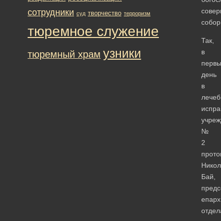
совер
сотрудники
творчество
суд
терроризм
собор
тюремное служение
Так,
узники
в
тюремный храм
перв
день
в
лече
испра
учреж
№
2
прото
Никол
Бай,
предс
епарх
отдел