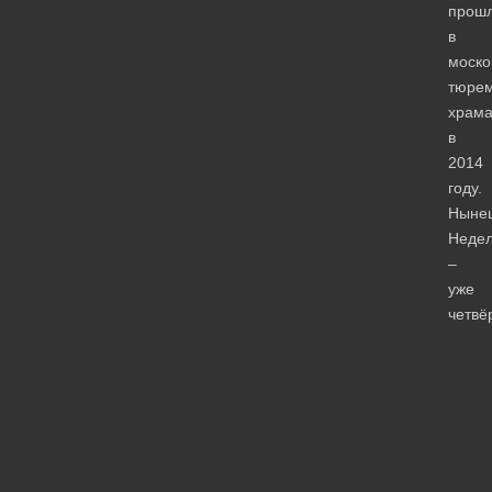
прош
в
моско
тюре
храма
в
2014
году.
Ныне
Неде
–
уже
четвё