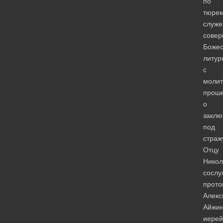
по
тюре
служе
сове
Божес
литур
с
моли
прош
о
заклю
под
страж
Отцу
Нико
сослу
прото
Алекс
Айжин
иерей