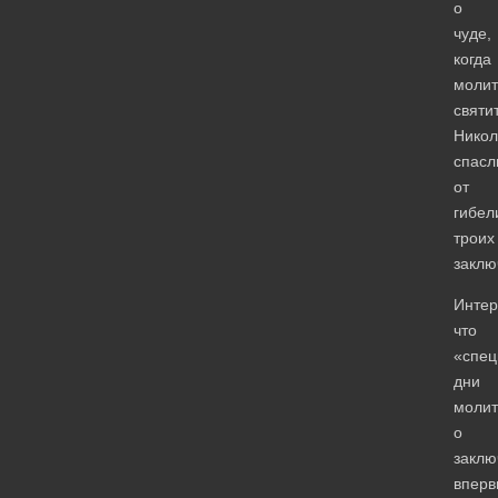
о
чуде,
когда
моли
святи
Никол
спасл
от
гибел
троих
заклю
Интер
что
«спец
дни
моли
о
заклю
вперв