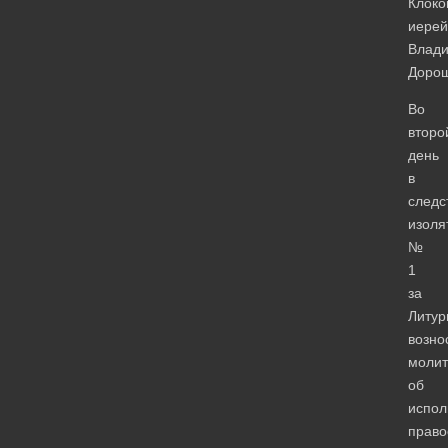
Клоко
иерей
Влад
Дорощ
Во
второ
день
в
следс
изоля
№
1
за
Литур
возно
моли
об
испол
право