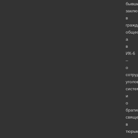
бывш
заклю
в
гражд
общес
а
в
ИК-6
–
о
сотру
уголо
систе
и
о
брати
свяще
в
тюрьм