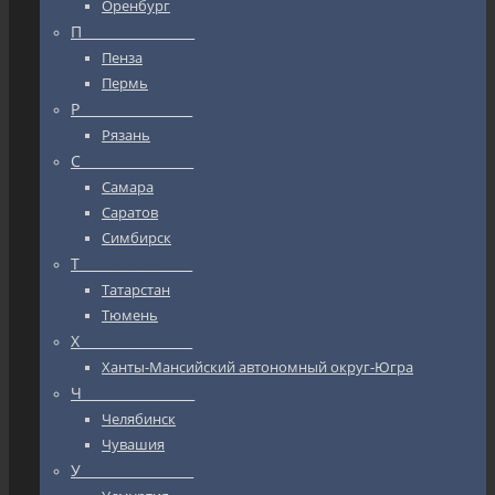
Оренбург
П_________________
Пенза
Пермь
Р_________________
Рязань
С_________________
Самара
Саратов
Симбирск
Т_________________
Татарстан
Тюмень
Х_________________
Ханты-Мансийский автономный округ-Югра
Ч_________________
Челябинск
Чувашия
У_________________