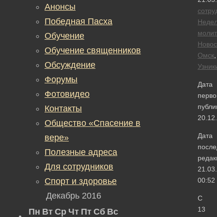
Анонсы
сотру
Победная Пасха
Неде
моли
Обучение
Новос
Обучение священников
Омск
,
Обсуждение
Узник
Форумы
Дата
Фотовидео
перво
публи
Контакты
20.12
Общество «Спасение в
Дата
вере»
после
Полезные адреса
редак
Для сотрудников
21.03
Спорт и здоровье
00:52
Декабрь 2016
С
13
Пн
Вт
Ср
Чт
Пт
Сб
Вс