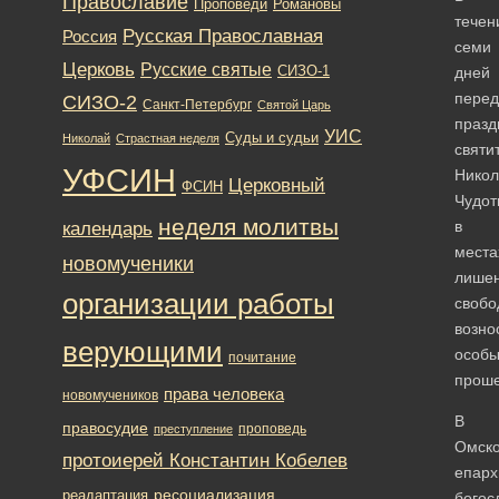
Православие
Романовы
Проповеди
течен
Русская Православная
Россия
семи
Церковь
Русские святые
СИЗО-1
дней
перед
СИЗО-2
Санкт-Петербург
Святой Царь
празд
УИС
Суды и судьи
Николай
Страстная неделя
святи
УФСИН
Никол
Церковный
ФСИН
Чудот
неделя молитвы
в
календарь
места
новомученики
лише
организации работы
свобо
возно
верующими
особ
почитание
проше
права человека
новомучеников
В
правосудие
проповедь
преступление
Омск
протоиерей Константин Кобелев
епарх
ресоциализация
реадаптация
богос