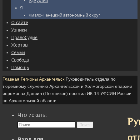
Удмуртия
Я_________________
Ямало-Ненецкий автономный округ
О сайте
Узники
ПравоСудие
Жертвы
Семьи
Свобода
Помощь
Главная
Регионы
Архангельск
Руководитель отдела по
тюремному служению Архангельской и Холмогорской епархии
иеромонах Даниил (Плотников) посетил ИК-14 УФСИН России
по Архангельской области
Что искать:
Ру
Поиск
от
Вход для