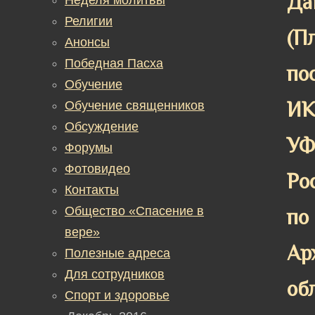
Да
Религии
(П
Анонсы
Победная Пасха
по
Обучение
ИК
Обучение священников
Обсуждение
У
Форумы
Фотовидео
Ро
Контакты
Общество «Спасение в
по
вере»
Ар
Полезные адреса
Для сотрудников
об
Спорт и здоровье