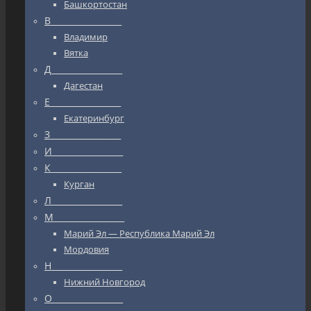
Башкортостан
В_________________
Владимир
Вятка
Д_________________
Дагестан
Е_________________
Екатеринбург
З_________________
И_________________
К_________________
Курган
Л_________________
М_________________
Марий Эл — Республика Марий Эл
Мордовия
Н_________________
Нижний Новгород
О_________________