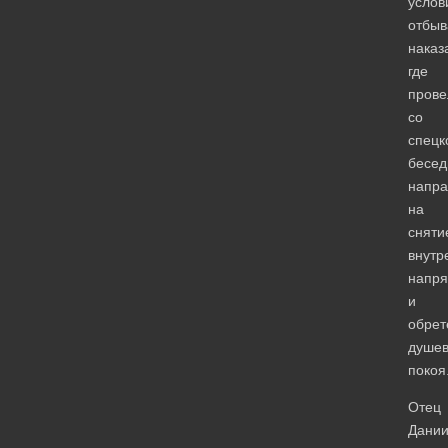
услов
отбыв
наказ
где
прове
со
спецк
бесед
напр
на
сняти
внутр
напр
и
обрет
душев
покоя
Отец
Дани