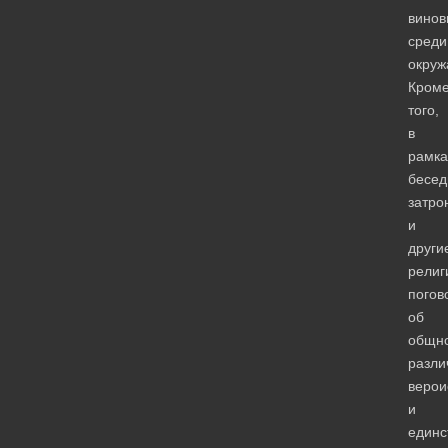
винов
среди
окруж
Кром
того,
в
рамка
бесе
затро
и
други
религ
погов
об
общн
разли
верои
и
единс