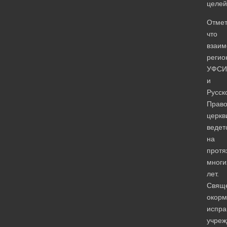
целей
Отмет
что
взаим
регио
УФСИ
и
Русск
Право
церкв
ведет
на
протя
многи
лет.
Свящ
окор
испра
учреж