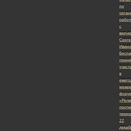
по
орган
работ
с
веру
Серге
Ивано
Бесп
приня
участ
в
ежего
межр
фору
«Рели
проти
терро
22
декаб