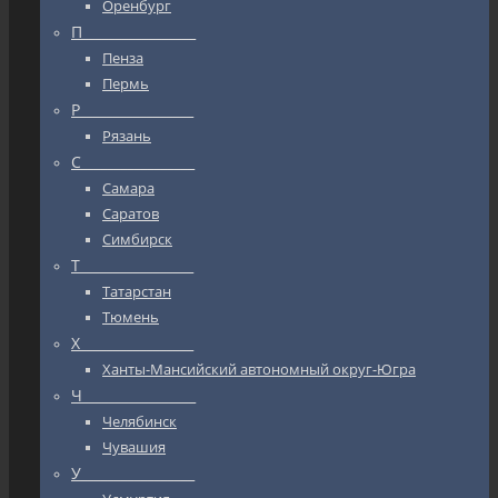
Оренбург
П_________________
Пенза
Пермь
Р_________________
Рязань
С_________________
Самара
Саратов
Симбирск
Т_________________
Татарстан
Тюмень
Х_________________
Ханты-Мансийский автономный округ-Югра
Ч_________________
Челябинск
Чувашия
У_________________