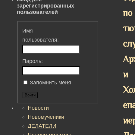
зарегистрированных
по
пользователей
тю
Имя
пользователя:
сл
Ар
Пароль:
и
Запомнить меня
Хо
Войти
еп
Новости
Новомученики
ие
ДЕЛАТЕЛИ
Неделя молитвы