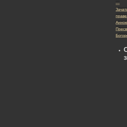
—
Зачат
праве
Анно
Пресв
Богор