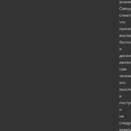
возни
Свящ
отмет
что
причи
внутр
беспо
и
диск
являе
сам
челов
его
мысл
и
посту
и
не
следу
искат