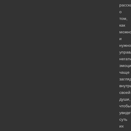
расск
о
том,
как
можн
и
нужно
управ
негат
эмоци
чаще
загля
внутр
своей
души,
чтобы
увиде
суть
их