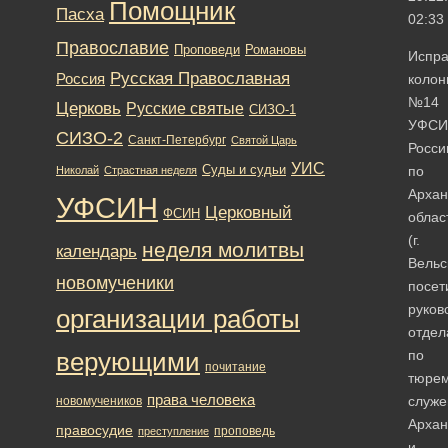
Помощник
Пасха
02:33
Православие
Романовы
Проповеди
Испра
Русская Православная
Россия
коло
№14
Церковь
Русские святые
СИЗО-1
УФСИ
СИЗО-2
Санкт-Петербург
Святой Царь
Росси
УИС
Суды и судьи
по
Николай
Страстная неделя
Архан
УФСИН
Церковный
ФСИН
облас
(г.
неделя молитвы
календарь
Вельс
новомученики
посет
руков
организации работы
отдел
по
верующими
почитание
тюре
права человека
служ
новомучеников
Архан
правосудие
проповедь
преступление
и