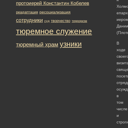
протоиерей Константин Кобелев
Холмо
ресоциализация
реадаптация
епарх
иеро
сотрудники
творчество
суд
терроризм
Дани
тюремное служение
(Плот
узники
В
тюремный храм
ходе
своег
визит
свяще
посет
отряд
осужд
в
том
числе
и
строг