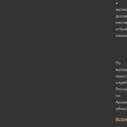
и
являю
духо
наста
отбы
наказ
По
мате
пресс
служ
Росси
по
Архан
облас
Источ