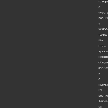
говор
о
чувств
возн
у
челов
таких
как
гнев,
ярост
ненав
обида
завис
и
о
причи
их
возни
Также
он