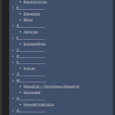
Башкортостан
В_________________
Владимир
Вятка
Д_________________
Дагестан
Е_________________
Екатеринбург
З_________________
И_________________
К_________________
Курган
Л_________________
М_________________
Марий Эл — Республика Марий Эл
Мордовия
Н_________________
Нижний Новгород
О_________________