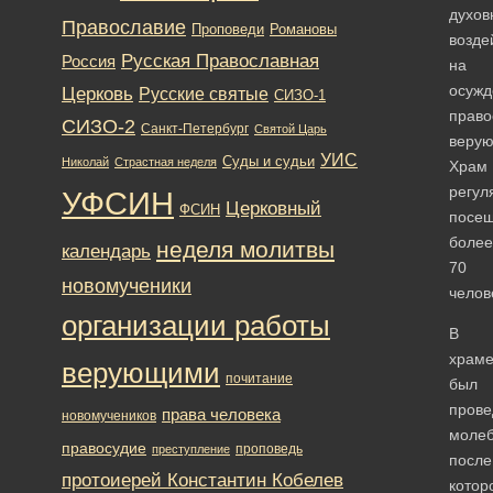
духов
Православие
Романовы
Проповеди
возде
Русская Православная
Россия
на
осужд
Церковь
Русские святые
СИЗО-1
право
СИЗО-2
Санкт-Петербург
Святой Царь
верую
УИС
Суды и судьи
Николай
Страстная неделя
Храм
регул
УФСИН
Церковный
ФСИН
посе
более
неделя молитвы
календарь
70
новомученики
челов
организации работы
В
храм
верующими
почитание
был
прове
права человека
новомучеников
молеб
правосудие
проповедь
преступление
после
протоиерей Константин Кобелев
котор