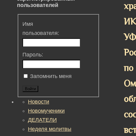
хр
пользователей
ИК
Имя
пользователя:
У
Ро
Пароль:
по
Запомнить меня
Ом
Войти
об
Новости
Новомученики
со
ДЕЛАТЕЛИ
вс
Неделя молитвы