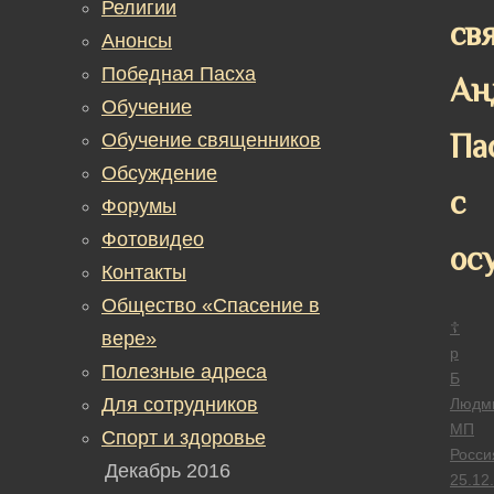
Религии
св
Анонсы
Победная Пасха
Ан
Обучение
Па
Обучение священников
Обсуждение
с
Форумы
Фотовидео
ос
Контакты
Общество «Спасение в
☦
вере»
р
Полезные адреса
Б
Для сотрудников
Людм
МП
Спорт и здоровье
Росси
Декабрь 2016
25.12