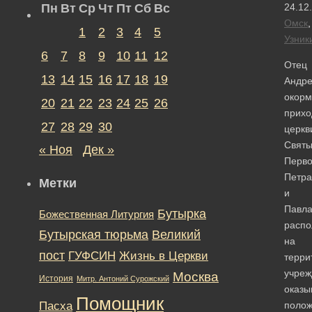
Пн
Вт
Ср
Чт
Пт
Сб
Вс
24.12
Омск
,
1
2
3
4
5
Узник
6
7
8
9
10
11
12
Отец
13
14
15
16
17
18
19
Андре
окор
20
21
22
23
24
25
26
прихо
27
28
29
30
церкв
Святы
« Ноя
Дек »
Перво
Петра
Метки
и
Павла
Бутырка
Божественная Литургия
расп
Бутырская тюрьма
Великий
на
пост
ГУФСИН
Жизнь в Церкви
терри
учреж
Москва
История
Митр. Антоний Сурожский
оказы
Помощник
Пасха
полож