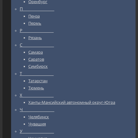
Оренбург
П_________________
Пенза
Пермь
Р_________________
Рязань
С_________________
Самара
Саратов
Симбирск
Т_________________
Татарстан
Тюмень
Х_________________
Ханты-Мансийский автономный округ-Югра
Ч_________________
Челябинск
Чувашия
У_________________