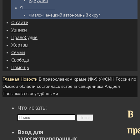
Удмуртия
Я_________________
Ямало-Ненецкий автономный округ
О сайте
Узники
ПравоСудие
Жертвы
Семьи
Свобода
Помощь
Главная
Новости
В православном храме ИК-9 УФСИН России по
Омской области состоялась встреча священника Андрея
Пасынкова с осуждёнными
Что искать:
В
Поиск
пр
Вход для
зарегистрированных