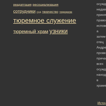
осужд
ресоциализация
реадаптация
недав
сотрудники
творчество
суд
терроризм
прин
тюремное служение
право
испов
узники
тюремный храм
а
затем
отец
Андр
прове
прича
всех
осужд
нахо
в
храме
Исто