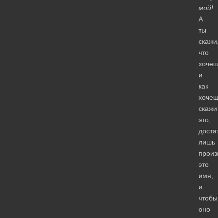
мой!
А
ты
скажи
что
хочеш
и
как
хочеш
скажи
это,
доста
лишь
произ
это
имя,
и
чтобы
оно