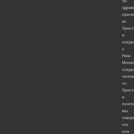
ты
здрав
прил
ко
Христ
и
соеди
с
Ним.
Моли
соеди
челов
со
Христ
и
поэто
мы
говор
что
она