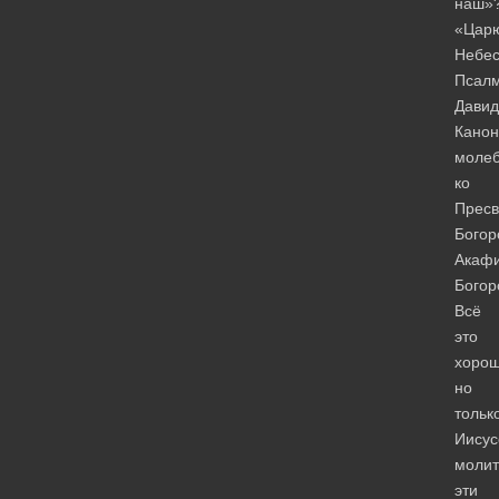
наш»
«Цар
Небе
Псал
Давид
Канон
моле
ко
Пресв
Богор
Акафи
Богор
Всё
это
хорош
но
тольк
Иисус
молит
эти