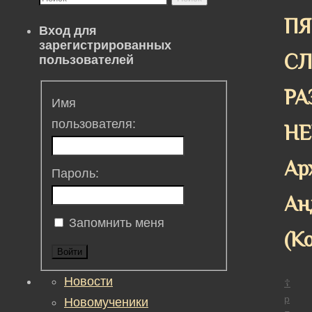
ПЯ
Вход для
зарегистрированных
СЛ
пользователей
РА
Имя
пользователя:
НЕ
Ар
Пароль:
Ан
Запомнить меня
(К
Войти
Новости
☦
р
Новомученики