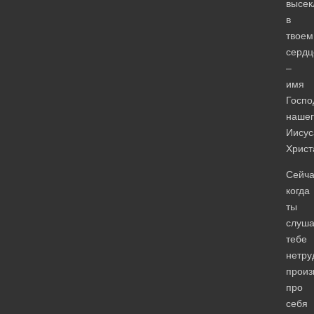
высек
в
твоем
сердц
–
имя
Госпо
нашег
Иисус
Христ
Сейча
когда
ты
слуша
тебе
нетру
произ
про
себя