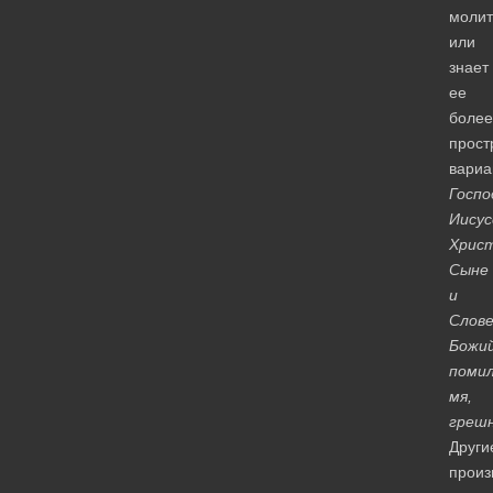
молит
или
знает
ее
более
прост
вариа
Госпо
Иисус
Христ
Сыне
и
Слов
Божий
поми
мя,
грешн
Други
произ