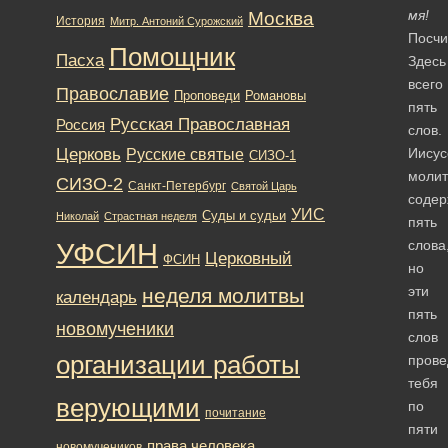
мя!
Москва
История
Митр. Антоний Сурожский
Посчи
Помощник
Пасха
Здесь
всего
Православие
Романовы
Проповеди
пять
Русская Православная
Россия
слов.
Церковь
Иисус
Русские святые
СИЗО-1
молит
СИЗО-2
Санкт-Петербург
Святой Царь
содер
УИС
Суды и судьи
Николай
Страстная неделя
пять
УФСИН
слова
Церковный
ФСИН
но
эти
неделя молитвы
календарь
пять
новомученики
слов
организации работы
прове
тебя
верующими
по
почитание
пяти
права человека
новомучеников