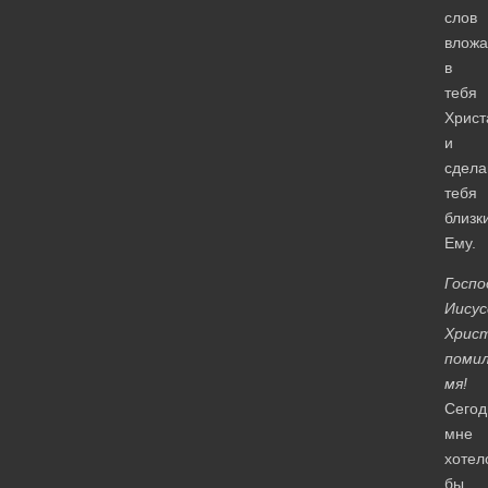
слов
вложа
в
тебя
Христ
и
сдела
тебя
близк
Ему.
Госпо
Иисус
Христ
поми
мя!
Сегод
мне
хотел
бы