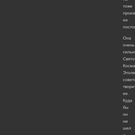
тоже
произ
ее
посто
Она
очень
сильн
Свято
Косм
Этоли
совет
твори
ее.
Куда
бы
он
ни
шел
и