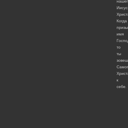
нашег
Иисус
Христ
Когда
приз
имя
Госпо
то
ты
зовеш
Само
Христ
к
себе.