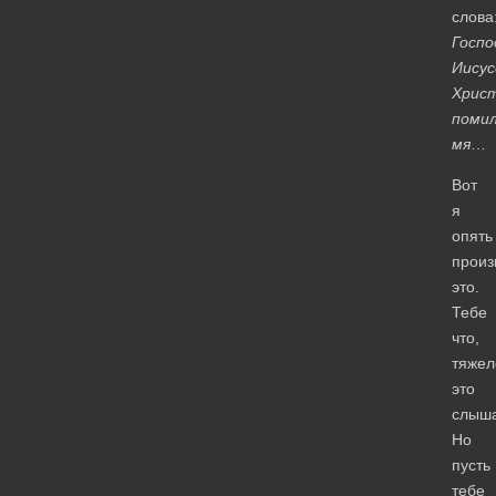
слова
Госпо
Иисус
Христ
поми
мя
…
Вот
я
опять
произ
это.
Тебе
что,
тяжел
это
слыш
Но
пусть
тебе