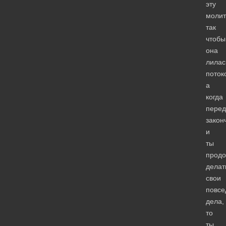
эту
молит
так
чтобы
она
лилас
поток
а
когда
перед
закон
и
ты
прод
делат
свои
повсе
дела,
то
ты