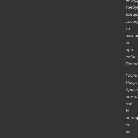
треб
всеце
сосре
то
возно
ее
про
себя.
Попро
Госпо
Иисус
Христ
поми
мя!
Я
повто
ее
по