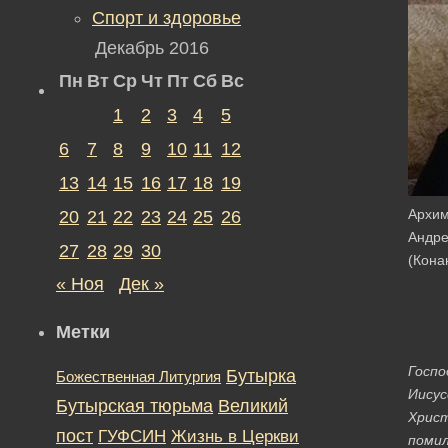
Спорт и здоровье
Декабрь 2016
Пн
Вт
Ср
Чт
Пт
Сб
Вс
1
2
3
4
5
6
7
8
9
10
11
12
13
14
15
16
17
18
19
Архим
20
21
22
23
24
25
26
Андр
27
28
29
30
(Кона
« Ноя
Дек »
Метки
Госпо
Бутырка
Божественная Литургия
Иисус
Бутырская тюрьма
Великий
Христ
пост
ГУФСИН
Жизнь в Церкви
поми