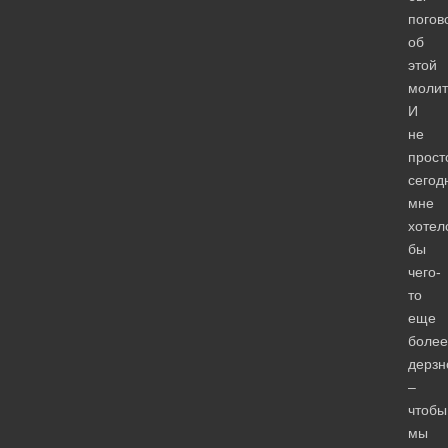
погов
об
этой
молит
И
не
прост
сегод
мне
хотел
бы
чего-
то
еще
более
дерзн
–
чтобы
мы