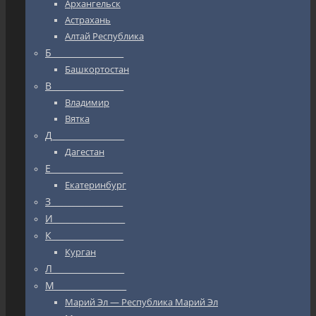
Архангельск
Астрахань
Алтай Республика
Б_________________
Башкортостан
В_________________
Владимир
Вятка
Д_________________
Дагестан
Е_________________
Екатеринбург
З_________________
И_________________
К_________________
Курган
Л_________________
М_________________
Марий Эл — Республика Марий Эл