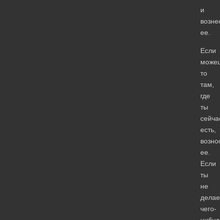
и
возне
ее.
Если
може
то
там,
где
ты
сейча
есть,
возно
ее.
Если
ты
не
дела
чего-
нибуд