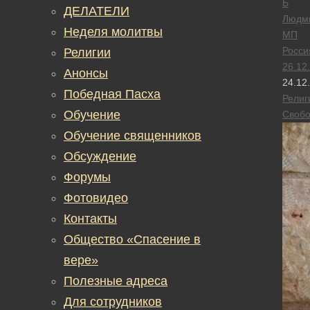
Б
ДЕЛАТЕЛИ
Людм
Неделя молитвы
МП
Росси
Религии
26.12
Анонсы
24.12
Победная Пасха
Религ
Обучение
Своб
Обучение священников
Обсуждение
Форумы
Фотовидео
Контакты
Общество «Спасение в
вере»
Полезные адреса
Для сотрудников