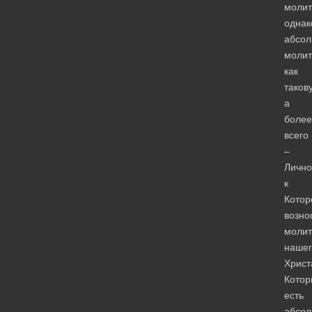
молит
однак
абсол
молит
как
таков
а
более
всего
–
Лично
к
Котор
возно
молит
нашег
Христ
Котор
есть
абсол