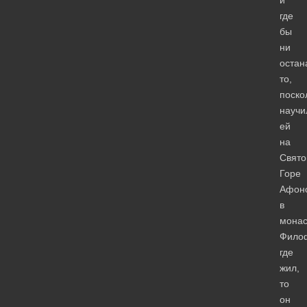
где
бы
ни
остан
то,
поско
научи
ей
на
Свято
Горе
Афонс
в
мона
Фило
где
жил,
то
он