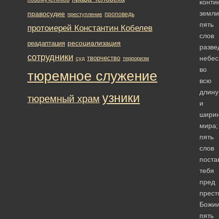
конти
земли
правосудие
проповедь
преступление
пять
протоиерей Константин Кобелев
слов
ресоциализация
реадаптация
разве
сотрудники
творчество
небес
суд
терроризм
во
тюремное служение
всю
длину
узники
тюремный храм
и
шири
мира;
пять
слов
поста
тебя
пред
прест
Божии
пять