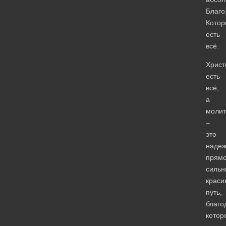
Благо
Котор
есть
всё.
Христ
есть
всё,
а
молит
–
это
надеж
прямо
сильн
краси
путь,
благо
котор