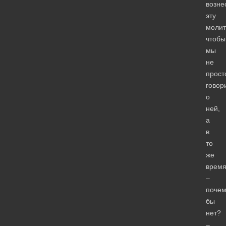
возне
эту
молит
чтобы
мы
не
прост
говор
о
ней,
а
в
то
же
врем
–
почем
бы
нет?
–