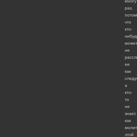
многу
раз,
потом
что
кто-
нибуд
может
не
расс
ее
как
следу
а
кто-
то
не
знает,
как
молит
этой