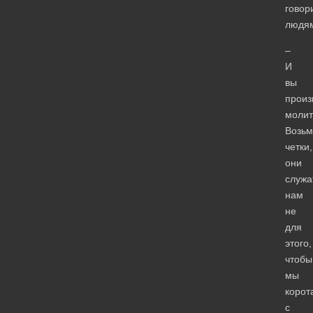
говор
людя
–
И
вы
произ
молит
Возьм
четки,
они
служа
нам
не
для
этого,
чтобы
мы
корот
с