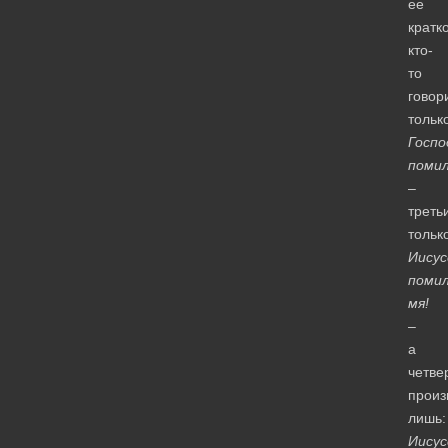
ее
кратко
кто-
то
говор
тольк
Госпо
помил
–
треть
тольк
Иисус
поми
мя!
–
а
четве
произ
лишь:
Иисус