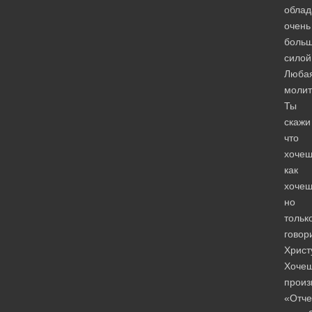
облад
очень
боль
силой
Люба
молит
Ты
скажи
что
хочеш
как
хочеш
но
тольк
говор
Христ
Хоче
произ
«Отче