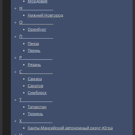
Мордовия
Н_________________
Нижний Новгород
О_________________
Оренбург
П_________________
Пенза
Пермь
Р_________________
Рязань
С_________________
Самара
Саратов
Симбирск
Т_________________
Татарстан
Тюмень
Х_________________
Ханты-Мансийский автономный округ-Югра
Ч_________________