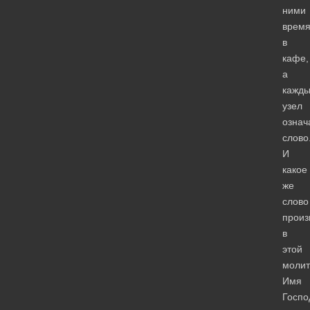
ними
врем
в
кафе,
а
кажд
узел
означ
слово
И
какое
же
слово
произ
в
этой
молит
Имя
Госпо