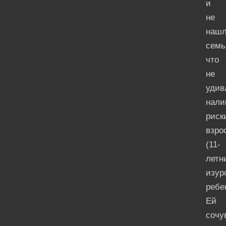
и
не
нашл
семь
что
не
удив
нали
риск
взро
(11-
летн
изур
ребе
Ей
сочу