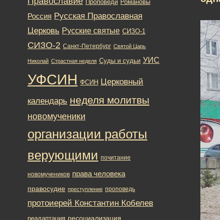
Православие
Романовы
Проповеди
Русская Православная
Россия
Церковь
Русские святые
СИЗО-1
СИЗО-2
Санкт-Петербург
Святой Царь
УИС
Суды и судьи
Николай
Страстная неделя
УФСИН
Церковный
ФСИН
неделя молитвы
календарь
новомученики
организации работы
верующими
почитание
права человека
новомучеников
правосудие
проповедь
преступление
протоиерей Константин Кобелев
ресоциализация
реадаптация