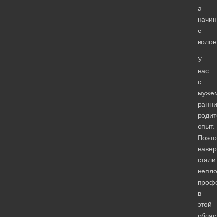
а
начин
с
волон
У
нас
с
муже
ранни
родит
опыт.
Поэто
навер
стали
непл
проф
в
этой
облас