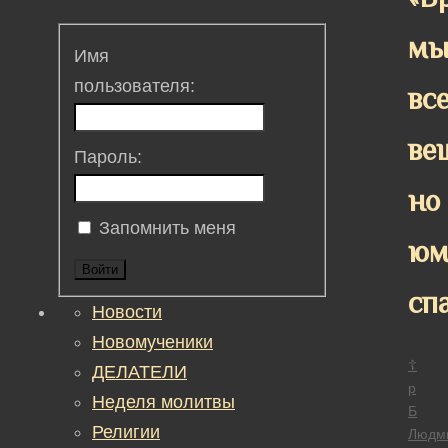
м
Имя
пользователя:
вс
ве
Пароль:
но
Запомнить меня
юм
Войти
сп
Новости
Новомученики
☦
ДЕЛАТЕЛИ
р
Неделя молитвы
Б
Религии
Людм