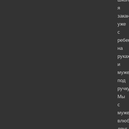
я
зака
уже
с
ребе
на
рука
и
муж
под
ручку
Мы
с
муж
влюб
друг