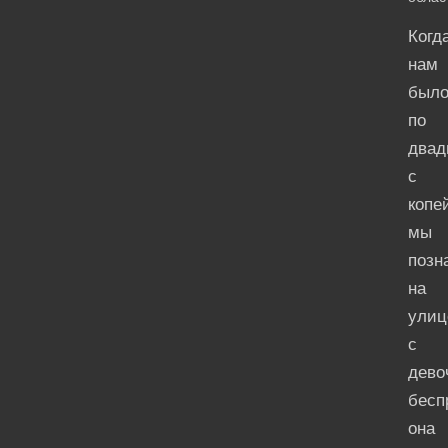
Когд
нам
был
по
двад
с
копе
мы
позн
на
улиц
с
дево
бесп
она