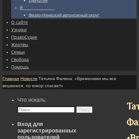
Удмуртия
Я_________________
Ямало-Ненецкий автономный округ
О сайте
Узники
ПравоСудие
Жертвы
Семьи
Свобода
Помощь
Главная
Новости
Татьяна Фалина: «Временами мы все
вешаемся, но юмор спасает»
Что искать:
Та
Поиск
Фа
Вход для
зарегистрированных
«В
пользователей