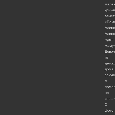
мален
крич
замет
«Помо
Аленк
Аленк
ждет
маму»
Девоч
из
детск
дома
сочув
А
помог
не
спеши
С
фото