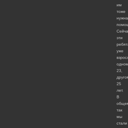
им
тоже
нужна
помо
Сейча
эти
ребят
уже
взрос
одно
23,
друго
25
лет.
В
обще
так
мы
стали