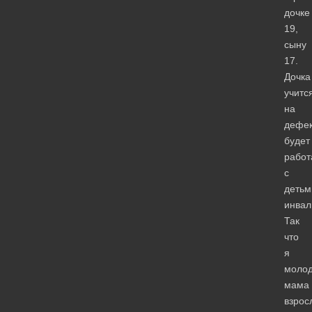
дочке
19,
сыну
17.
Дочка
учитс
на
дефек
будет
работ
с
детьм
инвал
Так
что
я
моло
мама
взрос