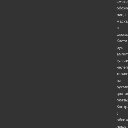
смотр
обож
лицо-
маска
в
шрама
Кисти
рук
ампут
культ
нелеп
торча
из
рукав
цвета
плать
Контр
с
облик
лишь