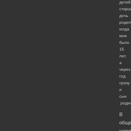
детей
старш
дочь
родил
когда
мне
было
16
лет,
а
через
год
сразу
и
сын
родил
В
обще
школ