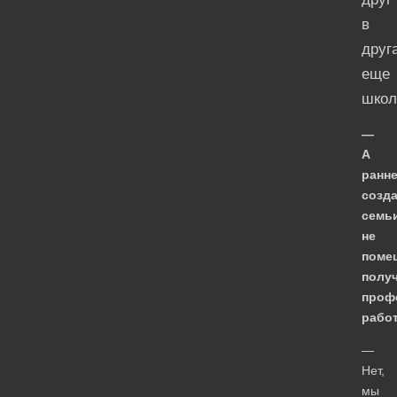
в
друг
еще
школ
—
А
ранн
созд
семь
не
поме
полу
проф
рабо
—
Нет,
мы