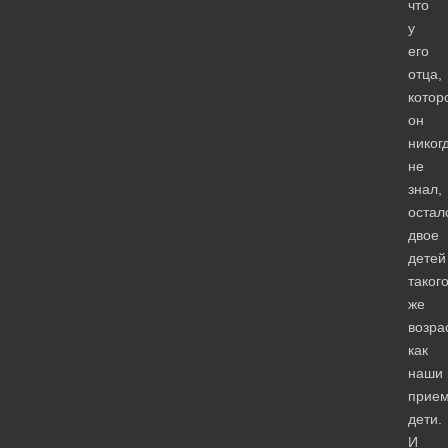
что
у
его
отца,
котор
он
никог
не
знал,
остал
двое
детей
таког
же
возра
как
наши
прие
дети.
И