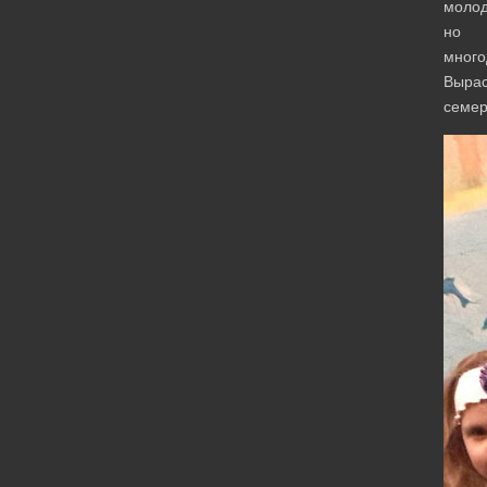
моло
но
много
Вырас
семер