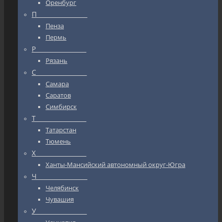
Оренбург
П_________________
Пенза
Пермь
Р_________________
Рязань
С_________________
Самара
Саратов
Симбирск
Т_________________
Татарстан
Тюмень
Х_________________
Ханты-Мансийский автономный округ-Югра
Ч_________________
Челябинск
Чувашия
У_________________