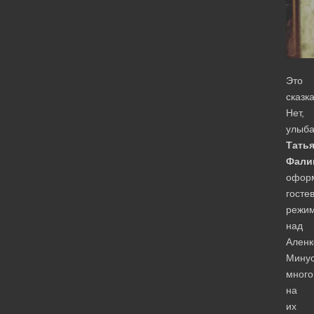
Это
сказк
Нет,
улыба
Тать
Фали
офор
госте
режи
над
Аленк
Мину
много
на
их