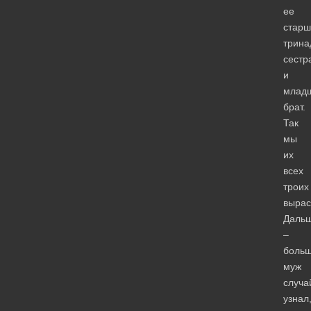
ее
старш
трина
сестр
и
млад
брат.
Так
мы
их
всех
троих
вырас
Даль
–
больш
муж
случа
узнал