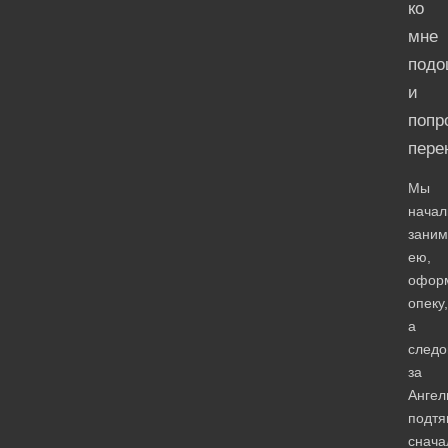
ко
мне
подо
и
попр
пере
Мы
нача
заним
ею,
офор
опеку,
а
след
за
Ангел
подтя
снача