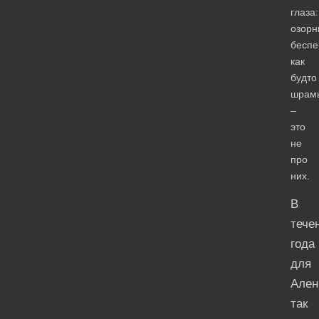
глаза:
озорн
беспе
как
будто
шрам
–
это
не
про
них.
В
тече
года
для
Але
так