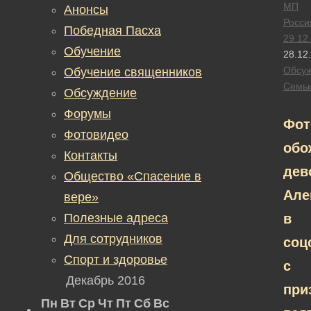
МП
Анонсы
Росси
Победная Пасха
29.12
Обучение
28.12
Обсу
Обучение священников
Семь
Обсуждение
Форумы
Фот
Фотовидео
обо
Контакты
дев
Общество «Спасение в
Ал
вере»
Полезные адреса
в
Для сотрудников
соц
Спорт и здоровье
с
Декабрь 2016
при
Пн
Вт
Ср
Чт
Пт
Сб
Вс