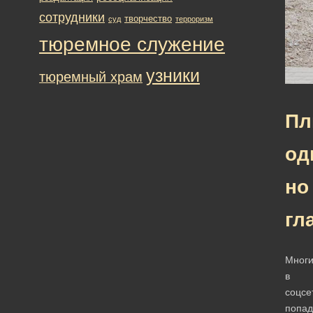
сотрудники
творчество
суд
терроризм
тюремное служение
узники
тюремный храм
Пл
од
но
гл
Мног
в
соцсе
попад