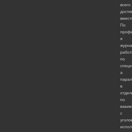
всего
дости
вмест
По
проф
я
журна
рабо
по
специ
а
парал
в
отдел
по
взаим
с
уголо
испол