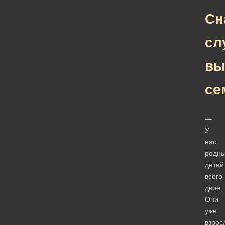
Сн
сл
вы
се
—
У
нас
родн
детей
всего
двое.
Они
уже
взрос