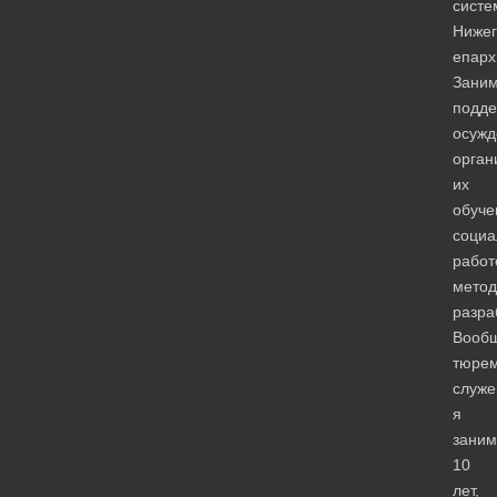
систе
Нижег
епарх
Зани
подде
осужд
орган
их
обуче
социа
работ
метод
разра
Вооб
тюре
служ
я
зани
10
лет,