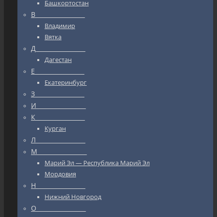
Башкортостан
В_________________
Владимир
Вятка
Д_________________
Дагестан
Е_________________
Екатеринбург
З_________________
И_________________
К_________________
Курган
Л_________________
М_________________
Марий Эл — Республика Марий Эл
Мордовия
Н_________________
Нижний Новгород
О_________________