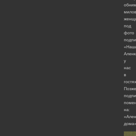
обним
мило
женщ
под
фото
подпи
«Наш
Аленк
у
нас
в
гостях
Позж
подпи
поме
на:
«Ален
дома»