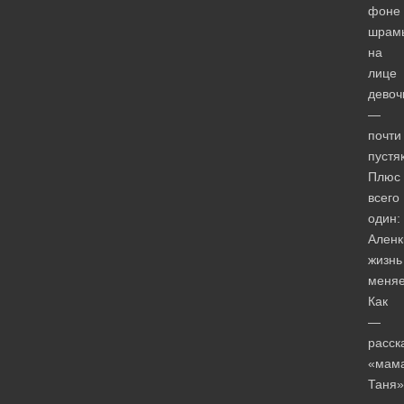
фоне
шрам
на
лице
девоч
—
почти
пустяк
Плюс
всего
один:
Аленк
жизнь
меняе
Как
—
расск
«мам
Таня»