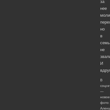
за
нее
моли
пере
но
в
сем
не
звал
И
вдруг
В
соцсе
—
новое
фото:
Алену