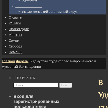
Удмуртия
Я_________________
Ямало-Ненецкий автономный округ
О сайте
Узники
ПравоСудие
Жертвы
Семьи
Свобода
Помощь
Главная
Жертвы
В Удмуртии студент спас выброшенного в
мусорный бак младенца
Что искать:
В
Поиск
Уд
Вход для
зарегистрированных
ст
пользователей