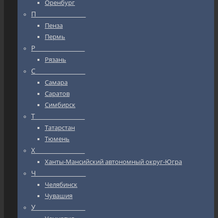
Оренбург
П_________________
Пенза
Пермь
Р_________________
Рязань
С_________________
Самара
Саратов
Симбирск
Т_________________
Татарстан
Тюмень
Х_________________
Ханты-Мансийский автономный округ-Югра
Ч_________________
Челябинск
Чувашия
У_________________