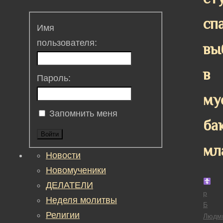
сп
Имя
пользователя:
вы
в
Пароль:
му
Запомнить меня
ба
Войти
мл
Новости
Новомученики
ДЕЛАТЕЛИ
р
Неделя молитвы
Б
Религии
Людм