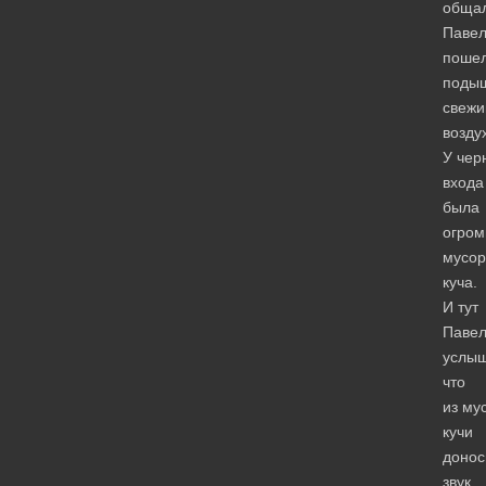
общал
Паве
поше
поды
свеж
возду
У чер
входа
была
огром
мусор
куча.
И тут
Паве
услыш
что
из му
кучи
донос
звук,