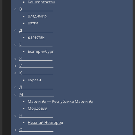
Башкортостан
В_________________
Владимир
Вятка
Д_________________
Дагестан
Е_________________
Екатеринбург
З_________________
И_________________
К_________________
Курган
Л_________________
М_________________
Марий Эл — Республика Марий Эл
Мордовия
Н_________________
Нижний Новгород
О_________________