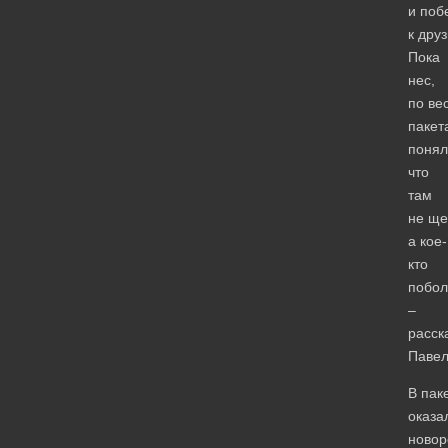
и поб
к дру
Пока
нес,
по ве
пакет
понял
что
там
не ще
а кое-
кто
побол
–
расск
Павел
В пак
оказа
ново