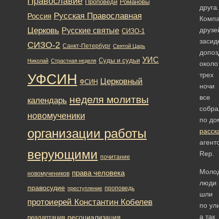
Православие
Романовы
Проповеди
друга.
Русская Православная
Россия
Комп
Церковь
друзе
Русские святые
СИЗО-1
засид
СИЗО-2
Санкт-Петербург
Святой Царь
допоз
УИС
Суды и судьи
Николай
Страстная неделя
около
УФСИН
трех
Церковный
ФСИН
ночи
все
неделя молитвы
календарь
собра
новомученики
по до
организации работы
расск
агент
верующими
Rep.
почитание
Моло
права человека
новомучеников
люди
правосудие
проповедь
преступление
шли
протоиерей Константин Кобелев
по ул
а так
ресоциализация
реадаптация