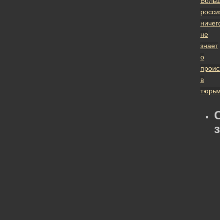
Больш
росси
ничег
не
знает
о
прои
в
тюрь