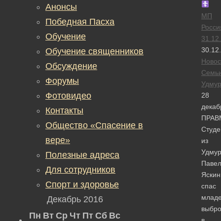
Анонсы
МП
Победная Пасха
Росси
Обучение
31.12
30.12
Обучение священников
Новос
Обсуждение
Семь
Форумы
Удмур
Фотовидео
28
декаб
Контакты
ПРАВ
Общество «Спасение в
Студе
вере»
из
Удмур
Полезные адреса
Паве
Для сотрудников
Яскин
Спорт и здоровье
спас
младе
Декабрь 2016
выбр
Пн
Вт
Ср
Чт
Пт
Сб
Вс
в