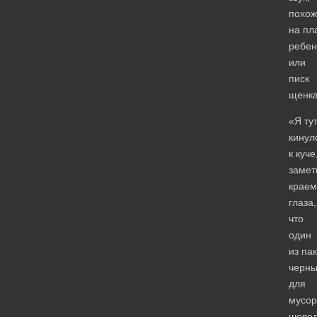
похож
на пл
ребен
или
писк
щенка
«Я ту
кинул
к куче
замет
краем
глаза,
что
один
из пак
черны
для
мусор
шевел