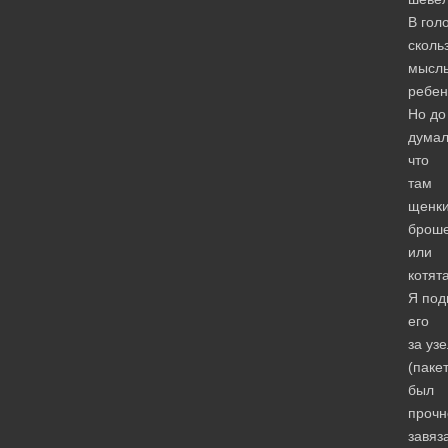
В гол
сколь
мысл
ребен
Но до
думал
что
там
щенк
брош
или
котята
Я под
его
за уз
(паке
был
прочн
завяз