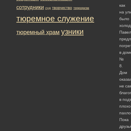
как
сотрудники
творчество
суд
терроризм
на ул
тюремное служение
было
холод
узники
тюремный храм
Паве
пред
погре
в дом
№
8.
Дом
оказа
не с
благо
в под
плохо
пахло
Пока
друзь