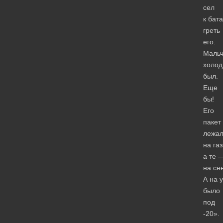
сел
к бат
греть
его.
Мальч
холо
был.
Еще
бы!
Его
пакет
лежа
на газ
а те 
на сне
А на 
было
под
-20».