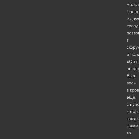
мальч
Паве
с дру
сразу
позво
в
скору
и пол
«Он п
не пе
Был
весь
в кров
еще
с пуп
котор
закан
каким
то