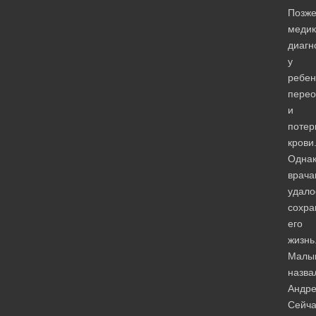
Позж
медик
диагн
у
ребен
перео
и
поте
крови
Одна
врача
удало
сохра
его
жизнь
Малы
назва
Андре
Сейча