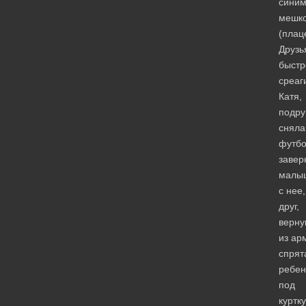
сини
мешк
(плац
Друзь
быстр
среаг
Катя,
подру
сняла
футбо
завер
малы
с нее,
друг,
верну
из ар
спрят
ребен
под
куртку