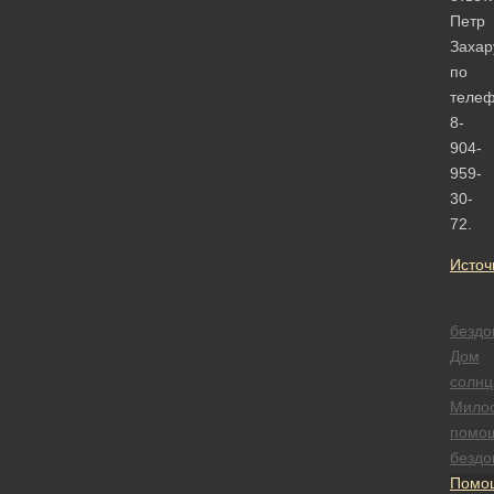
Петр
Захар
по
теле
8-
904-
959-
30-
72.
Источ
безд
Дом
солнц
Мило
помо
безд
Помо