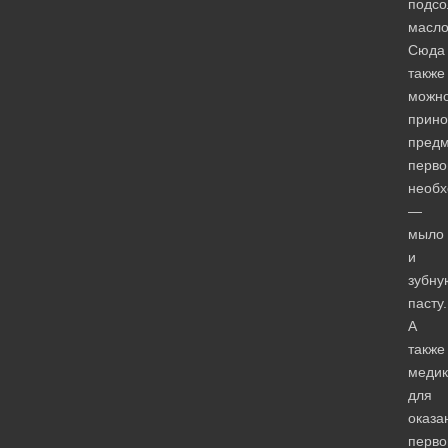
подсо
масло
Сюда
также
можн
прино
пред
перво
необх
—
мыло
и
зубну
пасту.
А
также
меди
для
оказа
перво