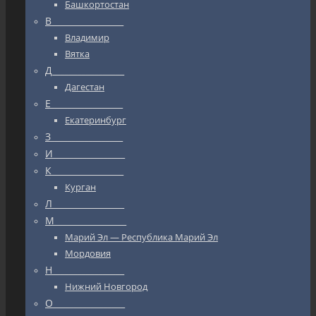
Башкортостан
В_________________
Владимир
Вятка
Д_________________
Дагестан
Е_________________
Екатеринбург
З_________________
И_________________
К_________________
Курган
Л_________________
М_________________
Марий Эл — Республика Марий Эл
Мордовия
Н_________________
Нижний Новгород
О_________________