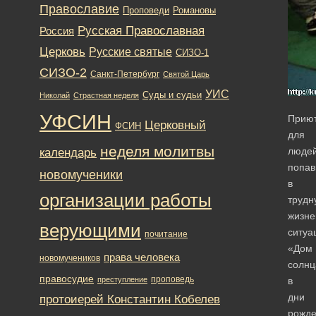
Православие
Романовы
Проповеди
Русская Православная
Россия
Церковь
Русские святые
СИЗО-1
СИЗО-2
Санкт-Петербург
Святой Царь
УИС
Суды и судьи
Николай
Страстная неделя
УФСИН
Прию
Церковный
ФСИН
для
неделя молитвы
людей
календарь
попа
новомученики
в
организации работы
трудн
жизн
верующими
ситуа
почитание
«Дом
права человека
новомучеников
солнц
правосудие
проповедь
преступление
в
дни
протоиерей Константин Кобелев
рожде