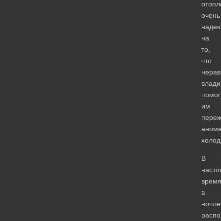
отопл
очень
надею
на
то,
что
нера
влад
помог
им
переж
аном
холод
В
наст
врем
в
ночле
расп