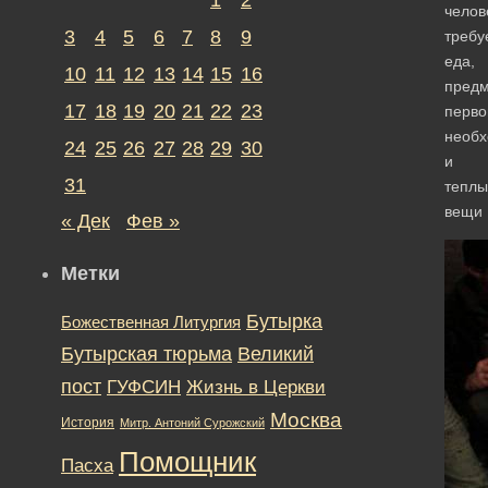
челов
3
4
5
6
7
8
9
требу
еда,
10
11
12
13
14
15
16
пред
17
18
19
20
21
22
23
перво
необх
24
25
26
27
28
29
30
и
31
теплы
вещи
« Дек
Фев »
Метки
Бутырка
Божественная Литургия
Бутырская тюрьма
Великий
пост
ГУФСИН
Жизнь в Церкви
Москва
История
Митр. Антоний Сурожский
Помощник
Пасха