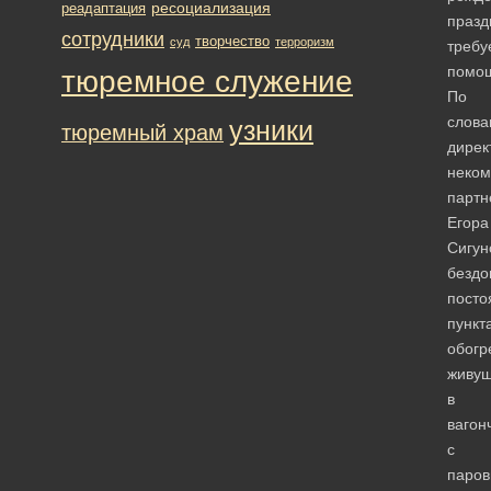
ресоциализация
реадаптация
празд
сотрудники
творчество
суд
терроризм
требу
помо
тюремное служение
По
слова
узники
тюремный храм
дирек
неком
партн
Егора
Сигун
безд
посто
пункт
обогр
живу
в
вагон
с
паро