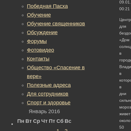
09.01
Победная Пасха
00:21
Обучение
Центр
Обучение священников
для
Обсуждение
безд
«Дом
Форумы
солнц
Фотовидео
в
Контакты
город
Влади
Общество «Спасение в
в
вере»
котор
Полезные адреса
в
Для сотрудников
дни
сильн
Спорт и здоровье
мороз
Январь 2016
живет
Пн
Вт
Ср
Чт
Пт
Сб
Вс
около
50
1
2