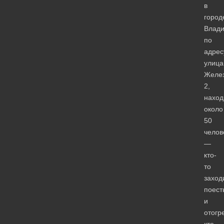
в
город
Влад
по
адрес
улица
Желез
2,
наход
около
50
челов
—
кто-
то
заход
поест
и
отогр
кто-