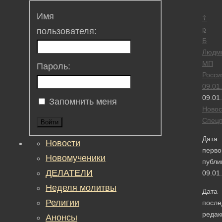
Имя
☦
р
пользователя:
Б
Людм
МП
Пароль:
Росси
09.01
09.01
Запомнить меня
Новос
Спецп
Войти
Дата
Новости
перво
Новомученики
публи
ДЕЛАТЕЛИ
09.01
Неделя молитвы
Дата
Религии
после
редак
Анонсы