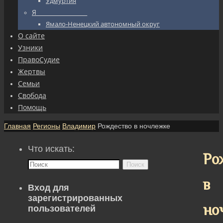
Удмуртия
Я_________________
Ямало-Ненецкий автономный округ
О сайте
Узники
ПравоСудие
Жертвы
Семьи
Свобода
Помощь
Главная
Регионы
Владимир
Рождество в ночлежке
Что искать:
Ро
Поиск
в
Вход для
зарегистрированных
но
пользователей