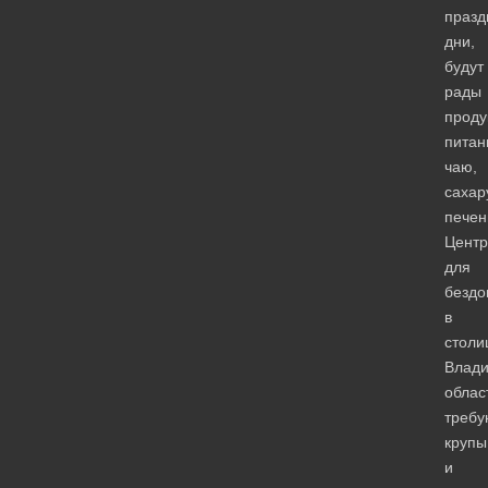
празд
дни,
будут
рады
проду
питан
чаю,
сахар
печен
Центр
для
безд
в
столи
Влади
облас
требу
крупы
и