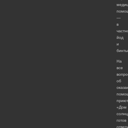
медиц
помо
—
в
частн
йод
и
бинты
На
все
вопро
об
оказа
помо
приют
«Дом
солнц
готов
ответ