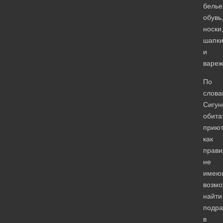
белье
обувь
носки
шапк
и
вареж
По
слова
Сигун
обита
приют
как
прави
не
имею
возмо
найти
подра
в