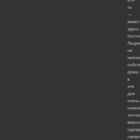
то
—
живет
здесь
посто
Людя
не
имею
собст
дома,
в
эти
дни
очень
нужна
тепла
верхн
одежд
свеже