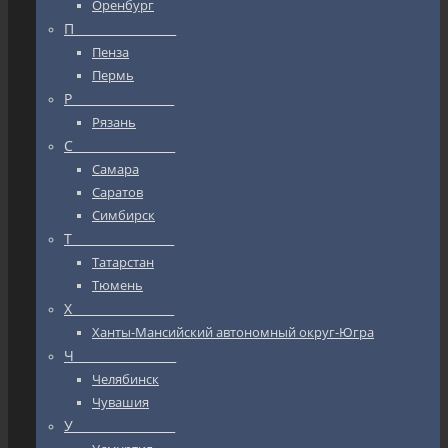
Оренбург
П_________________
Пенза
Пермь
Р_________________
Рязань
С_________________
Самара
Саратов
Симбирск
Т_________________
Татарстан
Тюмень
Х_________________
Ханты-Мансийский автономный округ-Югра
Ч_________________
Челябинск
Чувашия
У_________________