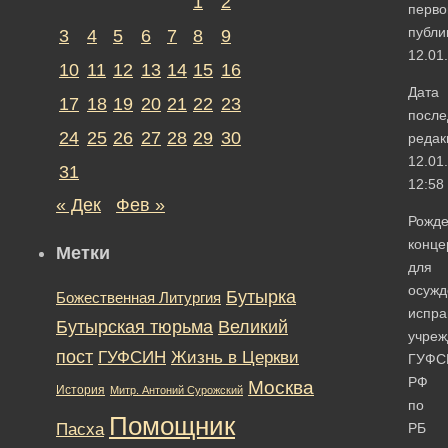
1
2
перво
публи
3
4
5
6
7
8
9
12.01
10
11
12
13
14
15
16
Дата
17
18
19
20
21
22
23
после
24
25
26
27
28
29
30
редак
12.01
31
12:58
« Дек
Фев »
Рожде
конце
Метки
для
осужд
Бутырка
Божественная Литургия
испра
Бутырская тюрьма
Великий
учреж
пост
ГУФСИН
Жизнь в Церкви
ГУФС
РФ
Москва
История
Митр. Антоний Сурожский
по
Помощник
Пасха
РБ