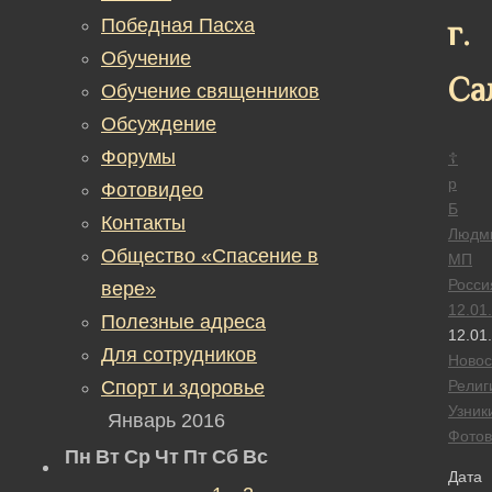
Победная Пасха
г.
Обучение
Са
Обучение священников
Обсуждение
Форумы
☦
р
Фотовидео
Б
Контакты
Людм
Общество «Спасение в
МП
Росси
вере»
12.01
Полезные адреса
12.01
Для сотрудников
Новос
Спорт и здоровье
Религ
Узник
Январь 2016
Фотов
Пн
Вт
Ср
Чт
Пт
Сб
Вс
Дата