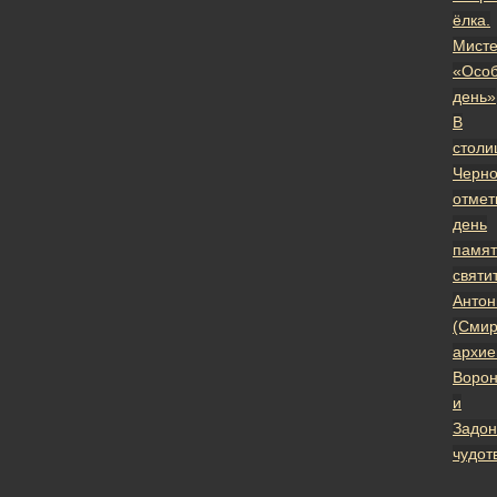
ёлка.
Мист
«Осо
день»
В
столи
Черно
отмет
день
памят
святи
Антон
(Смир
архие
Ворон
и
Задон
чудот