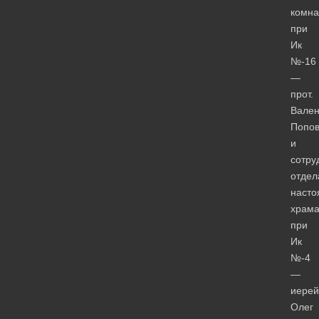
комна
при
Ик
№-16
—
прот.
Вален
Попов
и
сотру
отдел
насто
храм
при
Ик
№-4
—
иерей
Олег