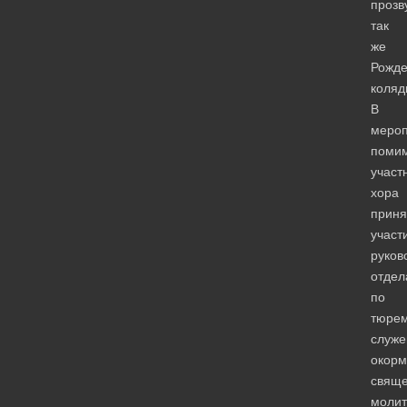
прозв
так
же
Рожде
коляд
В
мероп
поми
участ
хора
приня
участ
руков
отдел
по
тюре
служе
окор
свяще
молит