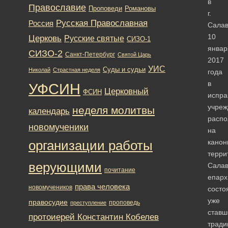
в
Православие
Романовы
Проповеди
г.
Русская Православная
Россия
Салав
10
Церковь
Русские святые
СИЗО-1
январ
СИЗО-2
Санкт-Петербург
Святой Царь
2017
УИС
Суды и судьи
Николай
Страстная неделя
года
в
УФСИН
Церковный
ФСИН
испра
учреж
неделя молитвы
календарь
расп
новомученики
на
канон
организации работы
терри
верующими
Салав
почитание
епарх
права человека
новомучеников
состо
уже
правосудие
проповедь
преступление
ставш
протоиерей Константин Кобелев
тради