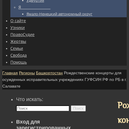
Удмуртия
Я_________________
Ямало-Ненецкий автономный округ
О сайте
Узники
ПравоСудие
Жертвы
Семьи
Свобода
Помощь
Главная
Регионы
Башкортостан
Рождественские концерты для
осужденных исправительных учреждениях ГУФСИН РФ по РБ в г.
Салавате
Что искать:
Ро
Поиск
ко
Вход для
зарегистрированных