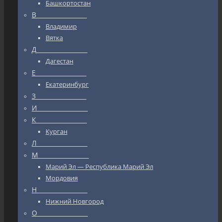
Башкортостан
В_________________
Владимир
Вятка
Д_________________
Дагестан
Е_________________
Екатеринбург
З_________________
И_________________
К_________________
Курган
Л_________________
М_________________
Марий Эл — Республика Марий Эл
Мордовия
Н_________________
Нижний Новгород
О_________________