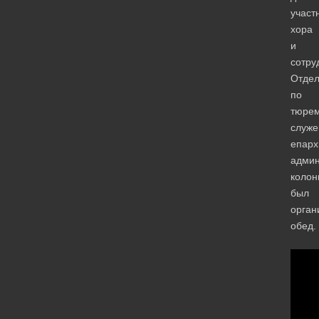
участ
хора
и
сотру
Отде
по
тюре
служ
епарх
админ
колон
был
орган
обед.