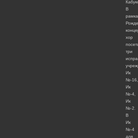
Кабук
В
рамка
Рожде
конце
хор
посет
три
испра
учреж
Ик
№-16,
Ик
№-4,
Ик
№-2.
В
Ик
№-4
для