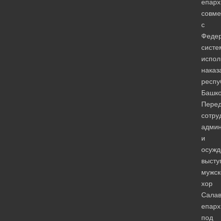
епарх
совме
с
Феде
систе
испол
наказ
респу
Башко
Пере
сотру
админ
и
осуж
высту
мужск
хор
Салав
епарх
под