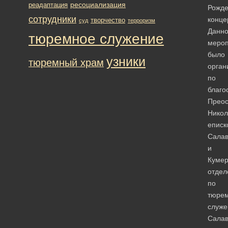
ресоциализация
реадаптация
Рожде
сотрудники
конце
творчество
суд
терроризм
Данн
тюремное служение
мероп
было
узники
тюремный храм
орган
по
благо
Прео
Никол
еписк
Салав
и
Кумер
отдел
по
тюре
служ
Салав