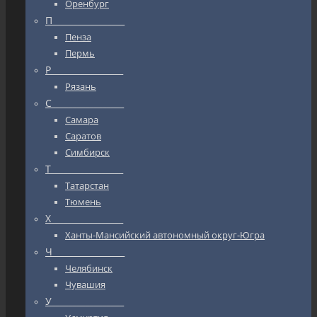
Оренбург
П_________________
Пенза
Пермь
Р_________________
Рязань
С_________________
Самара
Саратов
Симбирск
Т_________________
Татарстан
Тюмень
Х_________________
Ханты-Мансийский автономный округ-Югра
Ч_________________
Челябинск
Чувашия
У_________________