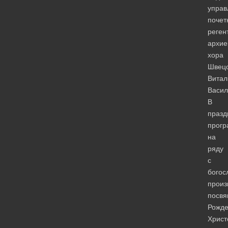
управ
почет
реген
архие
хора
Швец
Витал
Васил
В
празд
прогр
на
ряду
с
богос
произ
посв
Рожде
Христ