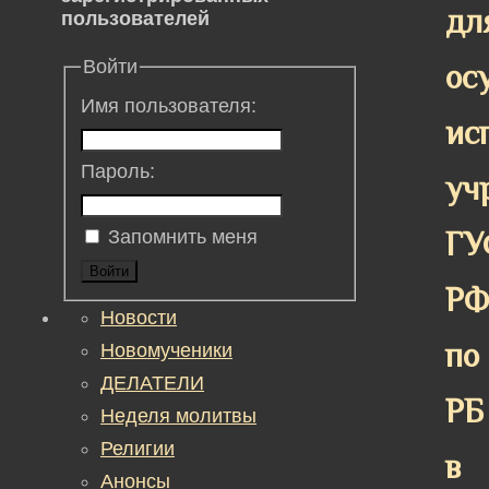
дл
пользователей
Войти
ос
Имя пользователя:
ис
Пароль:
уч
ГУ
Запомнить меня
Войти
РФ
Новости
по
Новомученики
ДЕЛАТЕЛИ
РБ
Неделя молитвы
Религии
в
Анонсы