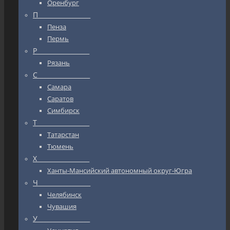
Оренбург
П_________________
Пенза
Пермь
Р_________________
Рязань
С_________________
Самара
Саратов
Симбирск
Т_________________
Татарстан
Тюмень
Х_________________
Ханты-Мансийский автономный округ-Югра
Ч_________________
Челябинск
Чувашия
У_________________