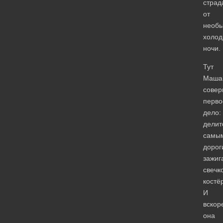
стра
от
необ
холод
ночи.
Тут
Маша
совер
перво
дело:
делит
самы
дорог
зажиг
свечк
костё
И
вскор
она