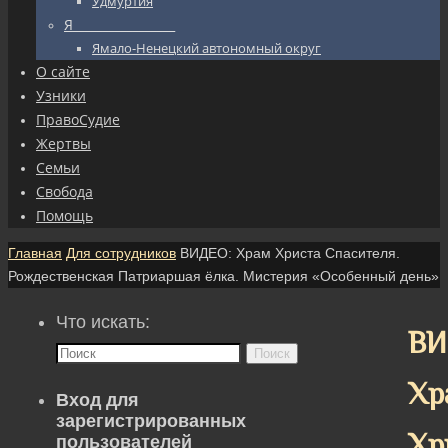
Удмуртия
Я_________________
Ямало-Ненецкий автономный округ
О сайте
Узники
ПравоСудие
Жертвы
Семьи
Свобода
Помощь
Главная
Для сотрудников
ВИДЕО: Храм Христа Спасителя.
Рождественская Патриаршая ёлка. Мистерия «Особенный день»
Что искать:
ВИ
Поиск
Хр
Вход для
зарегистрированных
Хр
пользователей