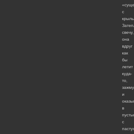
«суще
с
крыль
Затеп
свечу,
она
вдруг
как
бы
летит
куда-
то,
зажму
и
оказы
в
пусты
с
пасту