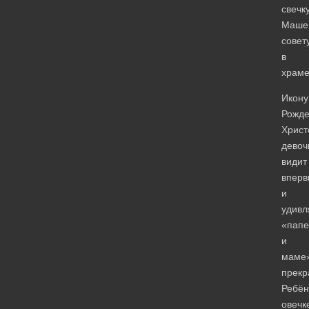
свечк
Маше
совет
в
храме
Икону
Рожде
Христ
девоч
видит
вперв
и
удивл
«папе
и
маме
прекр
Ребён
овечк