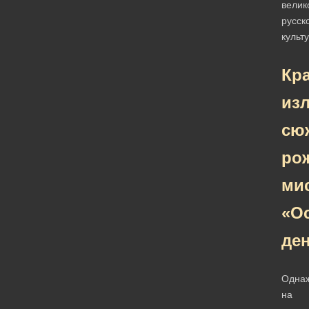
велик
русск
культ
Кр
из
сю
ро
ми
«О
де
Одна
на