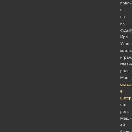
повли
и
на
их
судьб
Ира
Ухано
котор
играл
главн
роль
Машен
сказа
в
интер
что
роль
Маши
ей
близк