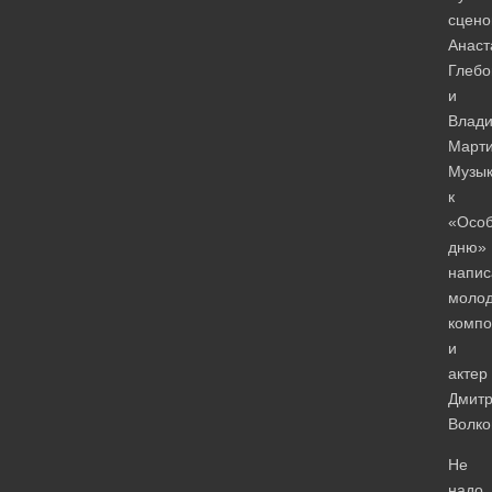
сцен
Анаст
Глебо
и
Влад
Марти
Музык
к
«Осо
дню»
напис
моло
компо
и
актер
Дмит
Волко
Не
надо