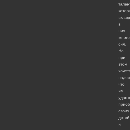
талан
котор
вклад
в
них
много
сил.
Но
при
этом
хочет
надея
что
им
удает
прио
своих
детей
и