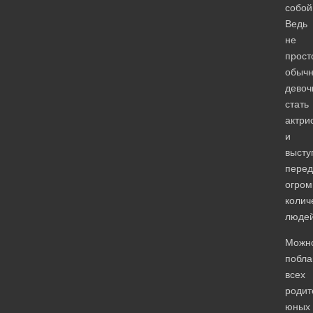
собой
Ведь
не
прост
обыч
девоч
стать
актри
и
высту
перед
огро
колич
людей
Можн
побла
всех
родит
юных