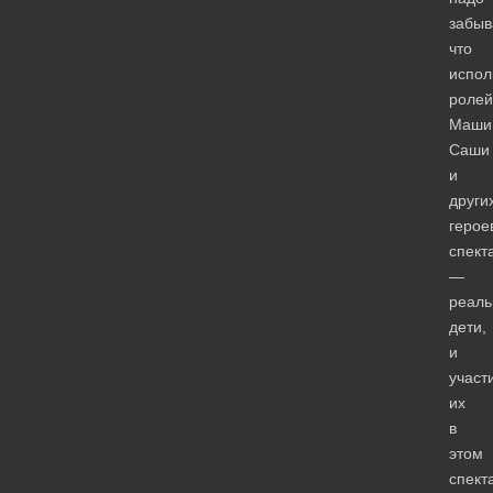
забыв
что
испол
ролей
Маши
Саши
и
други
герое
спект
—
реал
дети,
и
участ
их
в
этом
спект