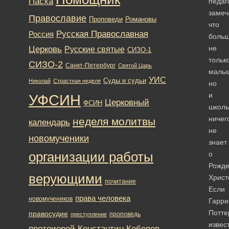
Пасха
педаг
замеч
Православие
Романовы
Проповеди
что
Русская Православная
Россия
больш
Церковь
не
Русские святые
СИЗО-1
тольк
СИЗО-2
Санкт-Петербург
Святой Царь
малы
УИС
Суды и судьи
Николай
Страстная неделя
но
и
УФСИН
Церковный
ФСИН
школь
ничег
неделя молитвы
календарь
не
новомученики
знает
организации работы
о
Рожде
верующими
Христ
почитание
Если
права человека
новомучеников
Гарри
Потте
правосудие
проповедь
преступление
извес
протоиерей Константин Кобелев