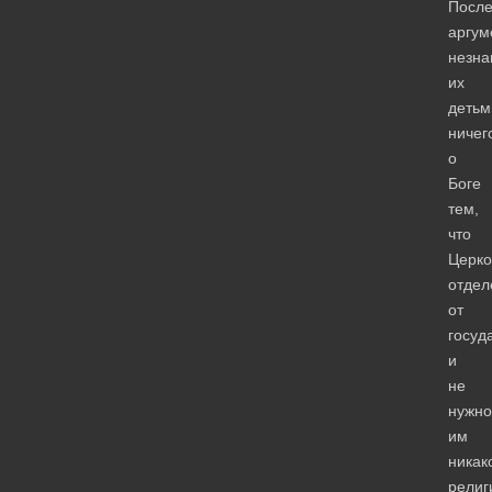
Посл
аргум
незна
их
детьм
ничег
о
Боге
тем,
что
Церко
отдел
от
госуд
и
не
нужно
им
никак
религ