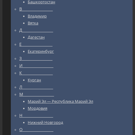
Башкортостан
В_________________
Владимир
Вятка
Д_________________
Дагестан
Е_________________
Екатеринбург
З_________________
И_________________
К_________________
Курган
Л_________________
М_________________
Марий Эл — Республика Марий Эл
Мордовия
Н_________________
Нижний Новгород
О_________________