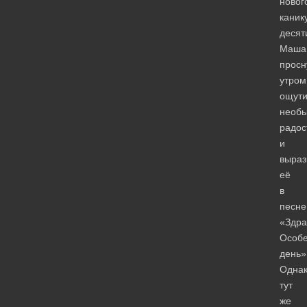
новог
каник
десят
Маша
просн
утром
ощут
необ
радос
и
выраз
её
в
песне
«Здра
Особ
день»
Одна
тут
же