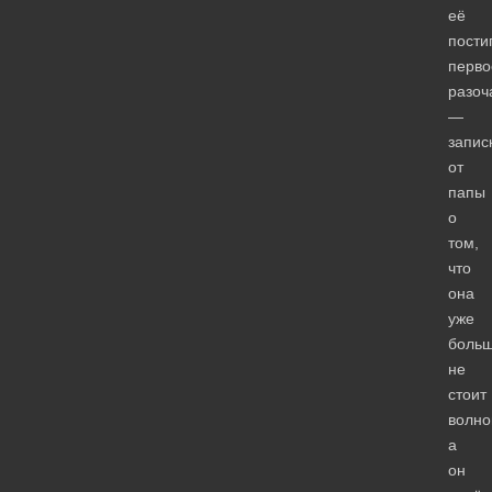
её
пости
перво
разоч
—
запис
от
папы
о
том,
что
она
уже
больш
не
стоит
волно
а
он