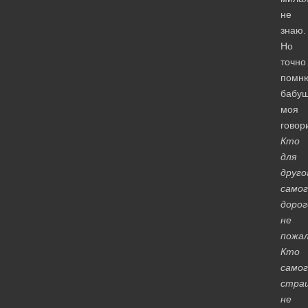
не
знаю.
Но
точно
помн
бабуш
моя
говор
Кто
для
друго
самог
дорог
не
пожа
Кто
самог
стра
не