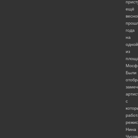
прист
ещё
весно
прошл
года
на
одной
из
площ
Мосф
Были
отобр
замеч
артис
с
котор
работ
режис
Нина
Чусов