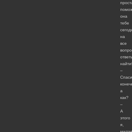
прост
помо
она
тебе
сегод
на
все
вопро
ответ
найти
–
Спаси
конеч
а
как?
–
А
этого
я,
милая