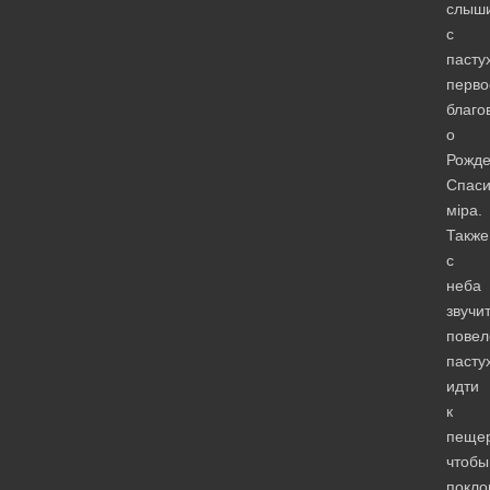
слыш
с
пасту
перво
благо
о
Рожде
Спаси
мiра.
Также
с
неба
звучи
повел
пасту
идти
к
пещер
чтобы
покло