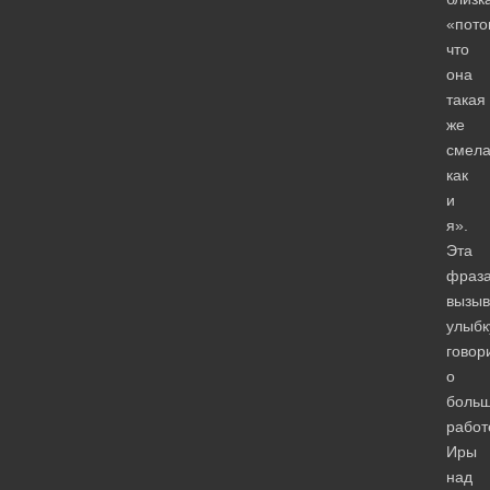
«пото
что
она
такая
же
смела
как
и
я».
Эта
фраза
вызы
улыбк
говор
о
боль
работ
Иры
над