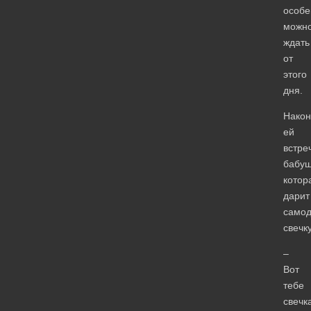
особе
можн
ждать
от
этого
дня.
Након
ей
встре
бабуш
котор
дарит
само
свечку
–
Вот
тебе
свечк