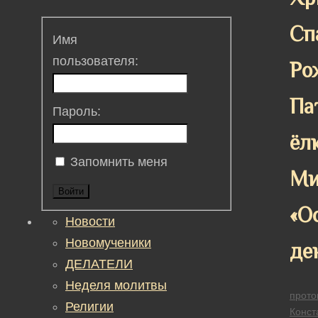
Сп
Имя
пользователя:
Ро
Па
Пароль:
ёлк
Запомнить меня
Ми
Войти
«О
Новости
Новомученики
де
ДЕЛАТЕЛИ
Неделя молитвы
прото
Религии
Конст