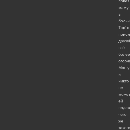
повёз
маму
в
больн
Тщёт
поиск
друзе
всё
более
огорч
Машу
и
никто
не
може
ей
подск
чего
же
таког