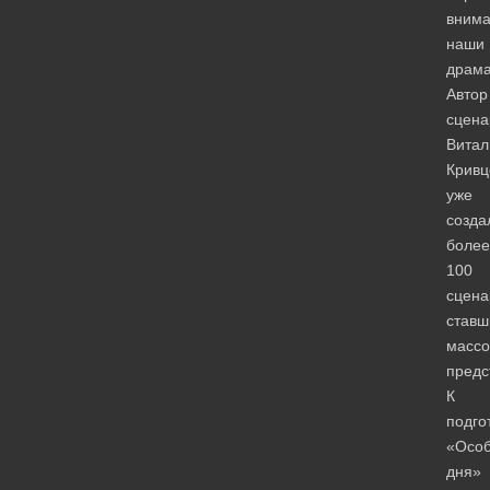
вним
наши
драма
Автор
сцена
Витал
Кривц
уже
созда
более
100
сцена
став
масс
предс
К
подго
«Особ
дня»