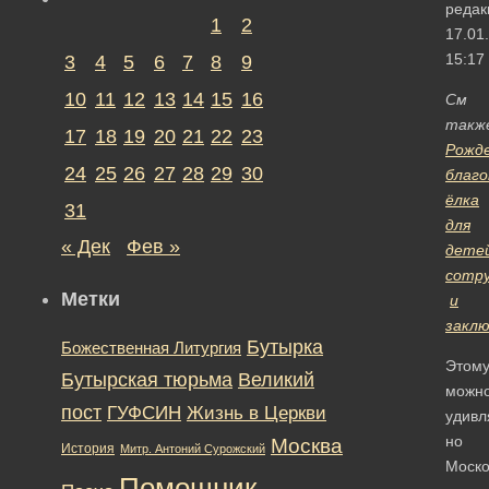
редак
1
2
17.01
15:17
3
4
5
6
7
8
9
10
11
12
13
14
15
16
См
такж
17
18
19
20
21
22
23
Рожд
24
25
26
27
28
29
30
благ
ёлка
31
для
« Дек
Фев »
дете
сотру
Метки
и
заклю
Бутырка
Божественная Литургия
Этом
Бутырская тюрьма
Великий
можн
пост
ГУФСИН
Жизнь в Церкви
удивл
но
Москва
История
Митр. Антоний Сурожский
Моско
Помощник