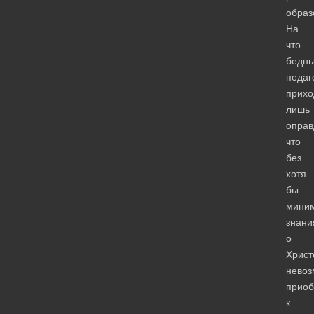
образ
На
что
бедн
педаг
прихо
лишь
оправ
что
без
хотя
бы
миним
знани
о
Христ
невоз
прио
к