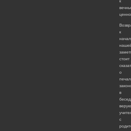
к
вечн
ценно
Возвр
к
начал
наше
замет
стоит
сказа
о
печал
закон
в
бесед
веру
учите
с
родит