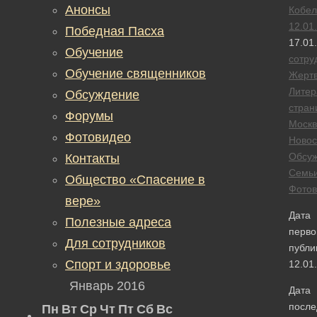
Анонсы
Кобел
12.01
Победная Пасха
17.01
Обучение
сотру
Обучение священников
Жерт
Литер
Обсуждение
стран
Форумы
Москв
Фотовидео
Новос
Обсу
Контакты
Семь
Общество «Спасение в
Фотов
вере»
Дата
Полезные адреса
перво
Для сотрудников
публи
Спорт и здоровье
12.01
Январь 2016
Дата
после
Пн
Вт
Ср
Чт
Пт
Сб
Вс