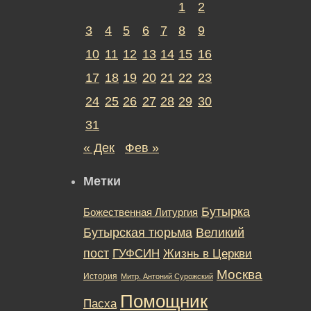
1
2
3
4
5
6
7
8
9
10
11
12
13
14
15
16
17
18
19
20
21
22
23
24
25
26
27
28
29
30
31
« Дек
Фев »
Метки
Бутырка
Божественная Литургия
Бутырская тюрьма
Великий
пост
ГУФСИН
Жизнь в Церкви
Москва
История
Митр. Антоний Сурожский
Помощник
Пасха