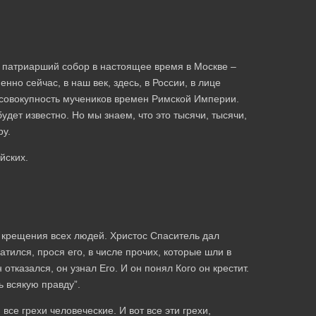
 патриарший собор в настоящее время в Москве –
но сейчас, в наш век, здесь, в России, в лице
 совокупность мучеников времен Римской Империи.
удет известно. Но мы знаем, что это тысячи, тысячи,
ру.
йских.
 крещения всех людей. Христос Спаситель дал
тился, прося его, в числе прочих, которые шли в
отказался, он узнал Его. И он понял Кого он крестит.
ь всякую правду”.
все грехи человеческие. И вот все эти грехи,