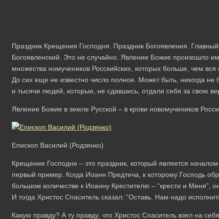
Праздник Крещения Господня. Праздник Богоявления. Главный
Богоявленский. Это не случайно. Явление Божие произошло имен
множества номучеников Росскийских, которых больше, чем вся
До сих еще не известно число полное. Может быть, никогда не б
и тысячи людей, которые, не сдавшись, отдали себя за свою ве
Явление Божие в земле Русской – в крови новомучеников Росси
Епископ Василий (Родзянко)
Крещение Господне – это праздник, который является началом
первый пример. Когда Иоанн Предтеча, к которому Господь обра
большом количестве к Иоанну Крестителю – “крести и Меня”, он 
И тогда Христос Спаситель сказал: “Оставь. Нам надо исполнит
Какую правду? А ту правду, что Христос Спаситель взял на себя 