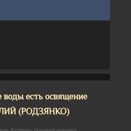
 воды есть освящение
ЛИЙ (РОДЗЯНКО)
игии
,
Фотовидео
,
Церковный календарь