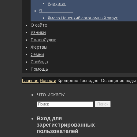
Удмуртия
Я_________________
Ямало-Ненецкий автономный округ
О сайте
Узники
ПравоСудие
Жертвы
Семьи
Свобода
Помощь
Главная
Новости
Крещение Господне: Освящение воды
Что искать:
Поиск
Вход для
зарегистрированных
пользователей