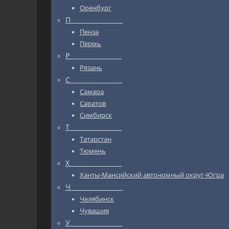
Оренбург
П_________________
Пенза
Пермь
Р_________________
Рязань
С_________________
Самара
Саратов
Симбирск
Т_________________
Татарстан
Тюмень
Х_________________
Ханты-Мансийский автономный округ-Югра
Ч_________________
Челябинск
Чувашия
У_________________