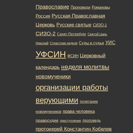
Православие
Романовы
Проповеди
Русская Православная
Россия
Церковь
Русские святые
СИЗО-1
СИЗО-2
Санкт-Петербург
Святой Царь
УИС
Суды и судьи
Николай
Страстная неделя
УФСИН
Церковный
ФСИН
неделя молитвы
календарь
новомученики
организации работы
верующими
почитание
права человека
новомучеников
правосудие
проповедь
преступление
протоиерей Константин Кобелев