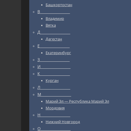
Башкортостан
В_________________
Владимир
Вятка
Д_________________
Дагестан
Е_________________
Екатеринбург
З_________________
И_________________
К_________________
Курган
Л_________________
М_________________
Марий Эл — Республика Марий Эл
Мордовия
Н_________________
Нижний Новгород
О_________________