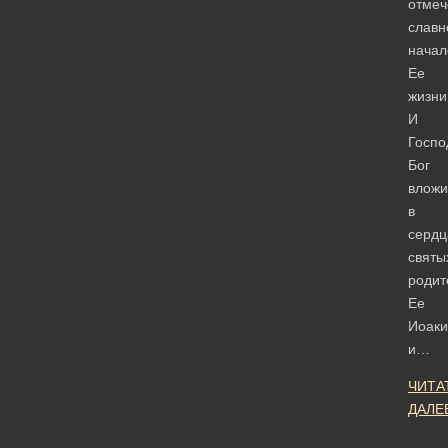
отмеч
славн
начал
Ее
жизни
И
Госпо
Бог
вложи
в
сердц
святы
родит
Ее
Иоак
и…
ЧИТА
ДАЛЕ