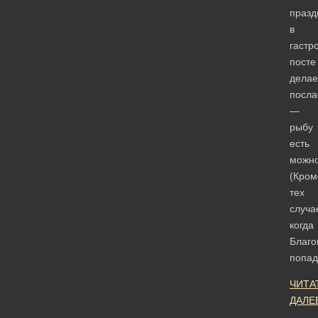
празд
в
гастр
посте
делае
посла
—
рыбу
есть
можно
(Кром
тех
случа
когда
Благ
попа
ЧИТА
ДАЛЕ