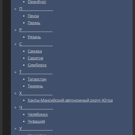
Оренбург
П_________________
Пенза
Пермь
Р_________________
Рязань
С_________________
Самара
Саратов
Симбирск
Т_________________
Татарстан
Тюмень
Х_________________
Ханты-Мансийский автономный округ-Югра
Ч_________________
Челябинск
Чувашия
У_________________