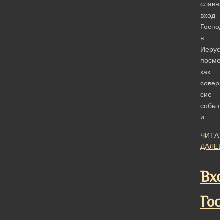
славн
вход
Госпо
в
Иерус
посмо
как
совер
сие
событ
и…
ЧИТА
ДАЛЕ
Вх
Го