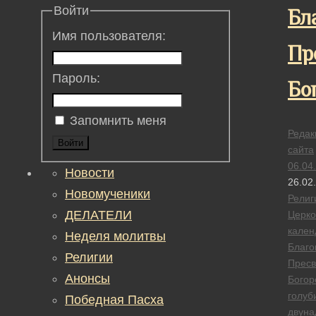
Войти
Бл
Имя пользователя:
Пр
Пароль:
Бо
Запомнить меня
Редак
Войти
сайта
06.04
Новости
26.02
Новомученики
Религ
ДЕЛАТЕЛИ
Церк
кален
Неделя молитвы
Благ
Религии
Пресв
Анонсы
Богор
голуб
Победная Пасха
двуна