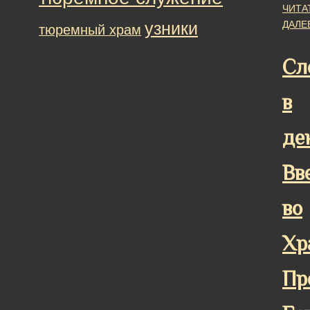
ЧИТА
узники
ДАЛЕ
тюремный храм
Сл
в
де
Вв
во
Хр
Пр