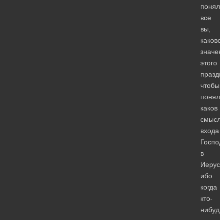
понял
все
вы,
каков
значе
этого
празд
чтобы
понял
каков
смыс
входа
Госпо
в
Иерус
ибо
когда
кто-
нибуд