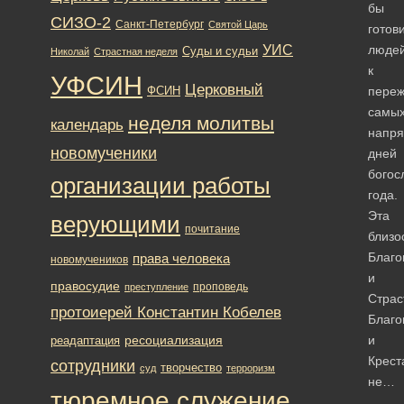
бы
СИЗО-2
Санкт-Петербург
Святой Царь
готов
УИС
люде
Суды и судьи
Николай
Страстная неделя
к
УФСИН
Церковный
ФСИН
пере
самы
неделя молитвы
календарь
напр
новомученики
дней
богос
организации работы
года.
Эта
верующими
почитание
близо
Благ
права человека
новомучеников
и
правосудие
проповедь
преступление
Страс
протоиерей Константин Кобелев
Благ
ресоциализация
и
реадаптация
Крест
сотрудники
творчество
суд
терроризм
не…
тюремное служение