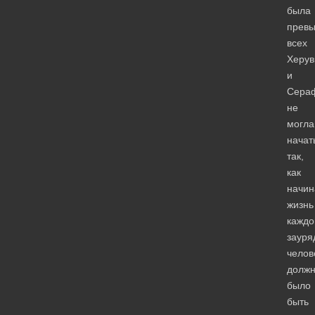
была
прев
всех
Херув
и
Сера
не
могла
начат
так,
как
начин
жизнь
каждо
зауря
челов
долж
было
быть