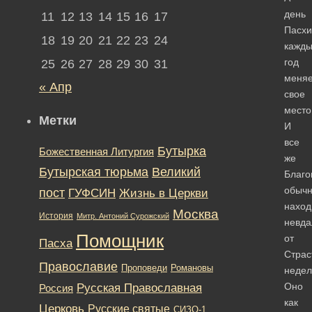
день
11
12
13
14
15
16
17
Пасхи
18
19
20
21
22
23
24
кажд
год
25
26
27
28
29
30
31
меняе
« Апр
свое
место
Метки
И
все
Бутырка
Божественная Литургия
же
Бутырская тюрьма
Великий
Благ
обыч
пост
ГУФСИН
Жизнь в Церкви
наход
Москва
История
Митр. Антоний Сурожский
невда
Помощник
от
Пасха
Страс
Православие
Романовы
Проповеди
недел
Русская Православная
Оно
Россия
как
Церковь
Русские святые
СИЗО-1