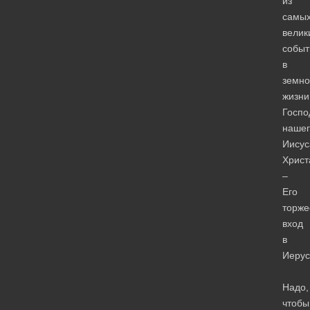
из
самы
велик
событ
в
земно
жизни
Госпо
нашег
Иисус
Христ
–
Его
торже
вход
в
Иерус
Надо,
чтобы