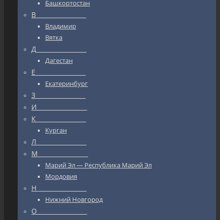
Башкортостан
В_________________
Владимир
Вятка
Д_________________
Дагестан
Е_________________
Екатеринбург
З_________________
И_________________
К_________________
Курган
Л_________________
М_________________
Марий Эл — Республика Марий Эл
Мордовия
Н_________________
Нижний Новгород
О_________________