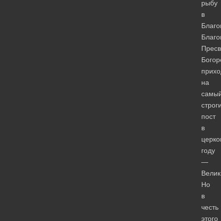
рыбу
в
Благ
Благ
Пресв
Богор
прихо
на
самы
строг
пост
в
церко
году
—
Велик
Но
в
честь
этого