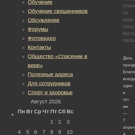
Обучение
празд
Обучение священников
на
волю
Обсуждение
птицу
Форумы
выпус
Фотовидео
свобо
Контакты
Общество «Спасение в
День
вере»
празд
Благ
Полезные адреса
всегд
Для сотрудников
один
Спорт и здоровье
и
тот
Август 2026
же
Пн
Вт
Ср
Чт
Пт
Сб
Вс
—
7
1
2
3
апрел
4
5
6
7
8
9
10
А