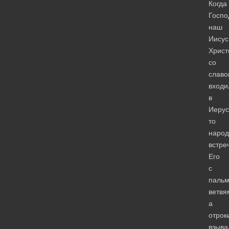
Когда
Госпо
наш
Иисус
Христ
со
слав
входи
в
Иерус
то
народ
встре
Его
с
паль
ветвя
а
отрок
взыва