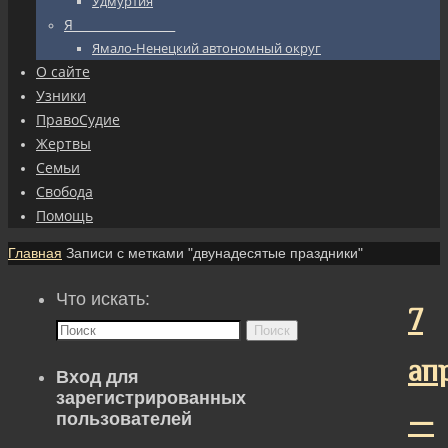
Удмуртия
Я_________________
Ямало-Ненецкий автономный округ
О сайте
Узники
ПравоСудие
Жертвы
Семьи
Свобода
Помощь
Главная
Записи с метками "двунадесятые праздники"
Что искать:
7
Поиск
ап
Вход для
зарегистрированных
—
пользователей