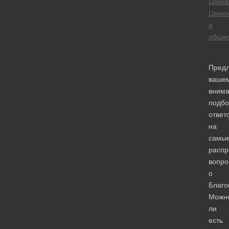
Церкв
Церко
и
общес
Пред
ваше
вним
подбо
ответ
на
самы
распр
вопро
о
Благо
Можн
ли
есть