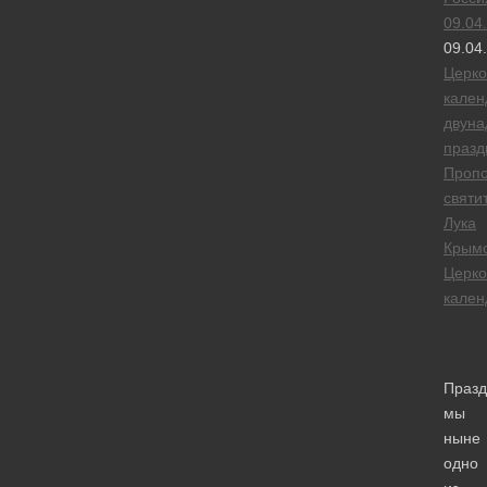
09.04
09.04
Церк
кален
двуна
празд
Проп
святи
Лука
Крым
Церк
кален
Праз
мы
ныне
одно