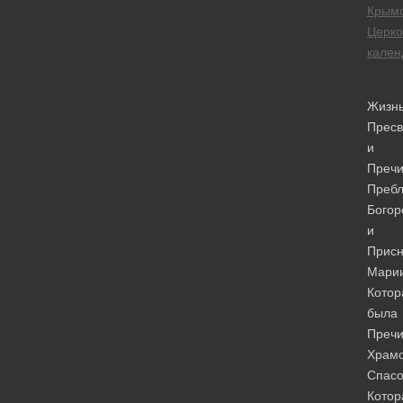
Крым
Церк
кален
Жизн
Пресв
и
Пречи
Пребл
Богор
и
Прис
Марии
Котор
была
Преч
Храм
Спасо
Котор