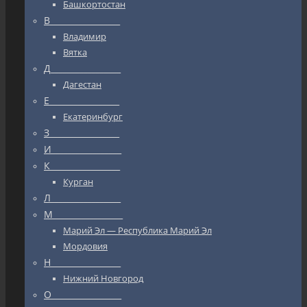
Башкортостан
В_________________
Владимир
Вятка
Д_________________
Дагестан
Е_________________
Екатеринбург
З_________________
И_________________
К_________________
Курган
Л_________________
М_________________
Марий Эл — Республика Марий Эл
Мордовия
Н_________________
Нижний Новгород
О_________________