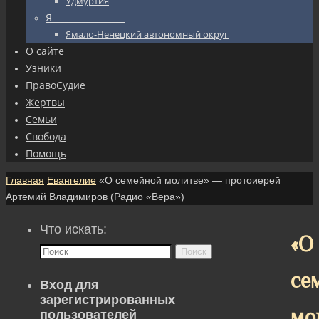
Удмуртия
Я_________________
Ямало-Ненецкий автономный округ
О сайте
Узники
ПравоСудие
Жертвы
Семьи
Свобода
Помощь
Главная
Евангелие
«О семейной молитве» — протоиерей
Артемий Владимиров (Радио «Вера»)
Что искать:
«О
Поиск
се
Вход для
зарегистрированных
мо
пользователей