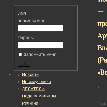
—
Имя
пользователя:
пр
Ар
Пароль:
Вл
Запомнить меня
(Р
Войти
«В
Новости
Новомученики
☦
ДЕЛАТЕЛИ
р
Неделя молитвы
Б
Религии
Людм