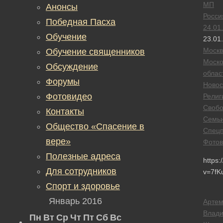
МП
Анонсы
Росси
Победная Пасха
24.01
Обучение
23.01
Москв
Обучение священников
Моско
Обсуждение
облас
Форумы
Новос
Фотовидео
Религ
Своб
Контакты
Семь
Общество «Спасение в
Спецп
вере»
Фотов
Полезные адреса
https
Для сотрудников
v=7fK
Спорт и здоровье
Январь 2016
Арте
Влад
Пн
Вт
Ср
Чт
Пт
Сб
Вс