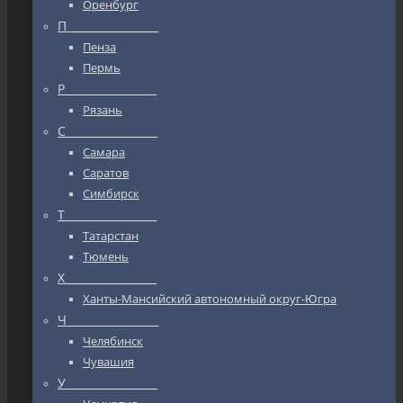
Оренбург
П_________________
Пенза
Пермь
Р_________________
Рязань
С_________________
Самара
Саратов
Симбирск
Т_________________
Татарстан
Тюмень
Х_________________
Ханты-Мансийский автономный округ-Югра
Ч_________________
Челябинск
Чувашия
У_________________