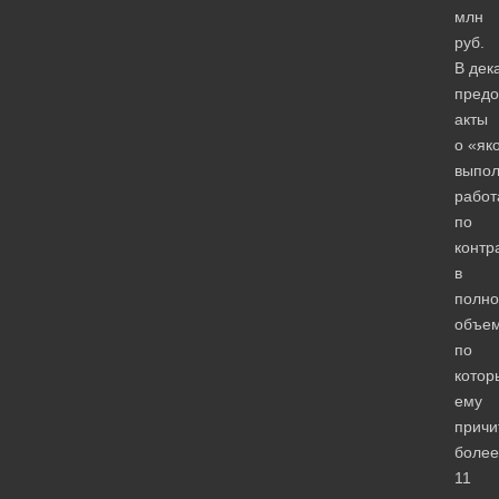
млн
руб.
В дек
предо
акты
о «як
выпо
работ
по
контр
в
полн
объем
по
котор
ему
причи
более
11