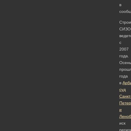
в
сообщ
Строи
СИЗО
ведет
с
2007
года.
Осен
прошл
года
в
Арб
суд
Санкт
Петер
и
Леноб
иск
регио