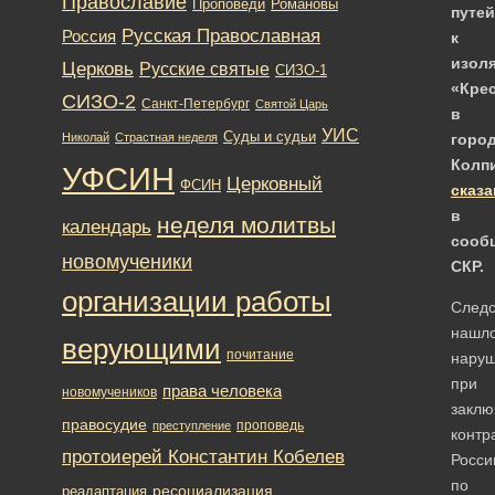
Православие
Романовы
Проповеди
путей
Русская Православная
Россия
к
изол
Церковь
Русские святые
СИЗО-1
«Кре
СИЗО-2
Санкт-Петербург
Святой Царь
в
УИС
Суды и судьи
Николай
Страстная неделя
горо
Колп
УФСИН
Церковный
ФСИН
сказа
в
неделя молитвы
календарь
сооб
новомученики
СКР.
организации работы
Следс
нашл
верующими
почитание
нару
при
права человека
новомучеников
заклю
правосудие
проповедь
преступление
контр
протоиерей Константин Кобелев
Росси
по
ресоциализация
реадаптация