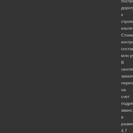
постр
дорог
к
стро
изоля
Стоим
контр
соста
млн р
В
сентя
заказ
переч
на
счет
подря
аванс
в
разме
4,7