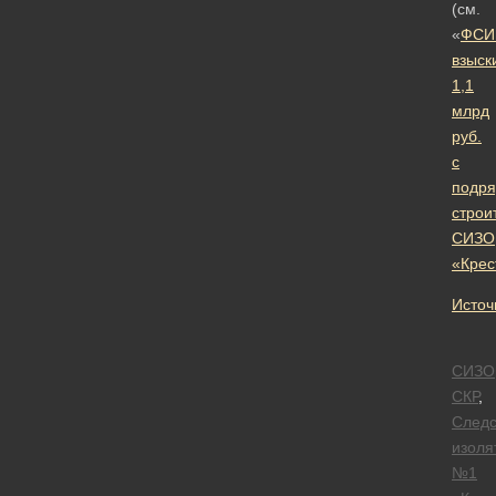
(см.
«
ФСИ
взыск
1,1
млрд
руб.
с
подря
строи
СИЗО
«Крес
Источ
СИЗО
СКР
,
Следс
изоля
№1