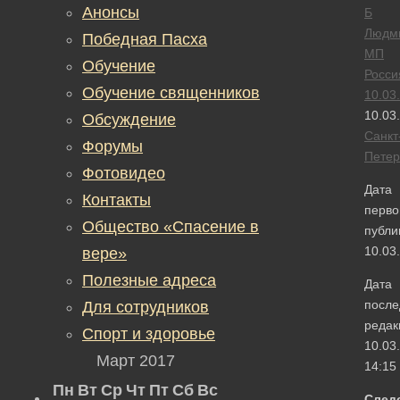
Анонсы
Б
Людм
Победная Пасха
МП
Обучение
Росси
Обучение священников
10.03
10.03
Обсуждение
Санкт
Форумы
Петер
Фотовидео
Дата
Контакты
перво
Общество «Спасение в
публи
10.03
вере»
Полезные адреса
Дата
после
Для сотрудников
редак
Спорт и здоровье
10.03
Март 2017
14:15
Пн
Вт
Ср
Чт
Пт
Сб
Вс
След