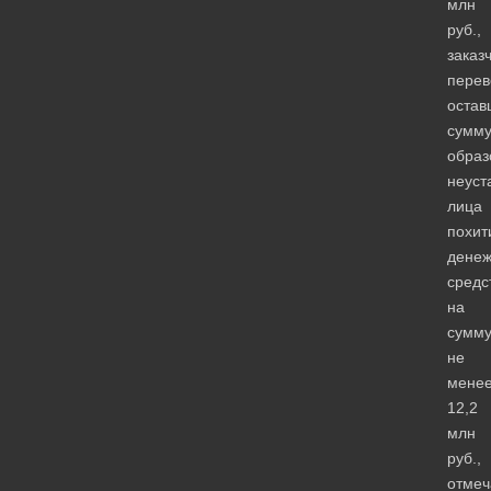
млн
руб.,
заказ
перев
остав
сумму
образ
неуст
лица
похит
дене
средс
на
сумм
не
мене
12,2
млн
руб.,
отмеч