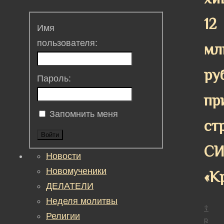
12
Имя
пользователя:
мл
ру
Пароль:
пр
Запомнить меня
ст
Войти
СИ
Новости
Новомученики
«К
ДЕЛАТЕЛИ
Неделя молитвы
☦
Религии
р