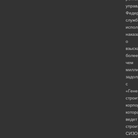
управ
Феде
служ
испол
наказ
о
взыск
более
чем
милл
задол
с
«Гене
строи
корпо
котор
ведет
строи
СИЗО