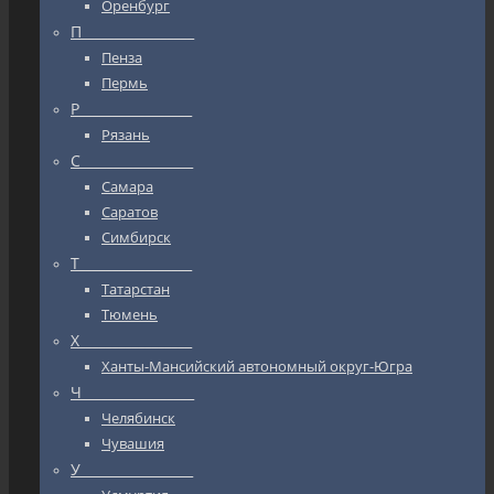
Оренбург
П_________________
Пенза
Пермь
Р_________________
Рязань
С_________________
Самара
Саратов
Симбирск
Т_________________
Татарстан
Тюмень
Х_________________
Ханты-Мансийский автономный округ-Югра
Ч_________________
Челябинск
Чувашия
У_________________