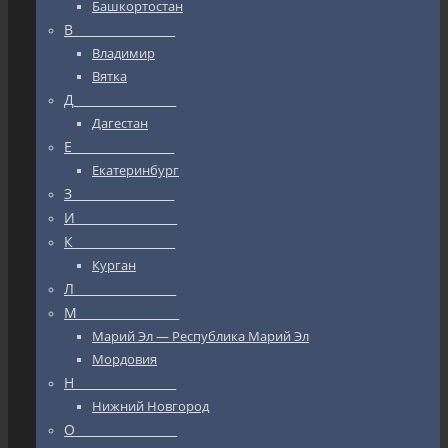
Башкортостан
В_________________
Владимир
Вятка
Д_________________
Дагестан
Е_________________
Екатеринбург
З_________________
И_________________
К_________________
Курган
Л_________________
М_________________
Марий Эл — Республика Марий Эл
Мордовия
Н_________________
Нижний Новгород
О_________________