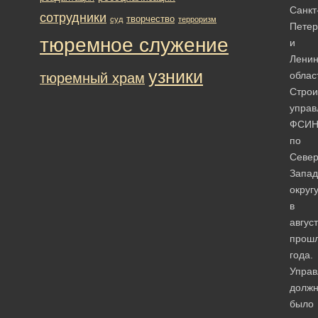
Санкт
сотрудники
творчество
суд
терроризм
Петер
тюремное служение
и
Ленин
узники
облас
тюремный храм
Стро
управ
ФСИ
по
Север
Запа
округ
в
авгус
прошл
года.
Управ
долж
было