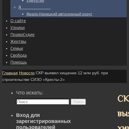
Удмуртия
Я_________________
Ямало-Ненецкий автономный округ
О сайте
Узники
ПравоСудие
Жертвы
Семьи
Свобода
Помощь
Главная
Новости
СКР выявил хищение 12 млн руб. при
строительстве СИЗО «Кресты-2»
Что искать:
СК
Поиск
вы
Вход для
зарегистрированных
хи
пользователей