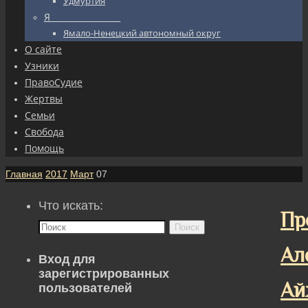
Удмуртия
Я_________________
Ямало-Ненецкий автономный округ
О сайте
Узники
ПравоСудие
Жертвы
Семьи
Свобода
Помощь
Главная
2017
Март
07
Что искать:
Пр
Поиск
Ал
Вход для
зарегистрированных
Ай
пользователей