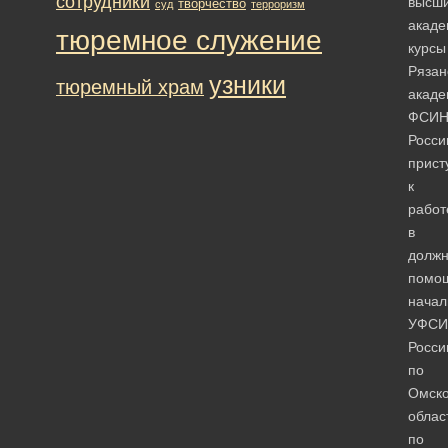
сотрудники
высш
творчество
суд
терроризм
акаде
тюремное служение
курсы
Рязан
узники
тюремный храм
акаде
ФСИ
Росси
прист
к
работ
в
должн
помо
начал
УФСИ
Росси
по
Омск
облас
по