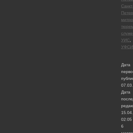
Санкт
Петер
митро
тюре
служе
УИС
,
УФСИ
Дата
перво
публи
07.03
Дата
после
редак
15.04
02:05
6