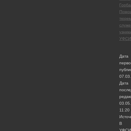
Горба
Помо
тюре
служе
узник
УФСИ
Дата
перво
публи
07.03
Дата
после
редак
03.05
11:20
Источ
В
УФСИ