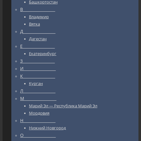
Башкортостан
В_________________
Владимир
Вятка
Д_________________
Дагестан
Е_________________
Екатеринбург
З_________________
И_________________
К_________________
Курган
Л_________________
М_________________
Марий Эл — Республика Марий Эл
Мордовия
Н_________________
Нижний Новгород
О_________________