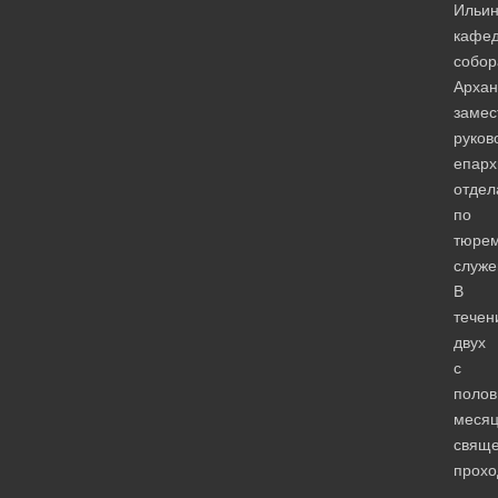
Ильин
кафед
собор
Архан
замес
руков
епарх
отдел
по
тюре
служе
В
течен
двух
с
полов
месяц
свяще
прох