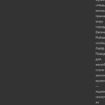
«Невь
икона
прин
мэру
город
Евген
Ройзм
сооб
Лайф
Пово
для
жало
стали
экспо
музея
—
ящики
сколо
из