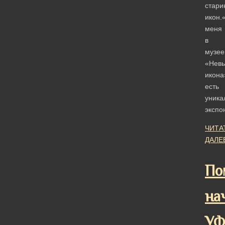
стари
икон.
меня
в
музее
«Невь
икона
есть
уника
экспо
ЧИТА
ДАЛЕ
По
на
У