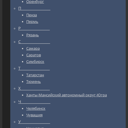
Оренбург
П_________________
Пенза
Пермь
Р_________________
Рязань
С_________________
Самара
Саратов
Симбирск
Т_________________
Татарстан
Тюмень
Х_________________
Ханты-Мансийский автономный округ-Югра
Ч_________________
Челябинск
Чувашия
У_________________