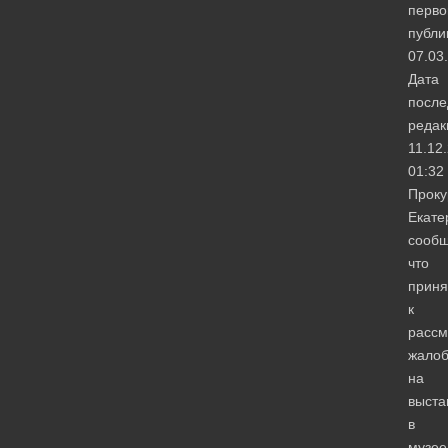
перво
публи
07.03
Дата
после
редак
11.12
01:32
Проку
Екате
сообщ
что
приня
к
расс
жалоб
на
выста
в
музее