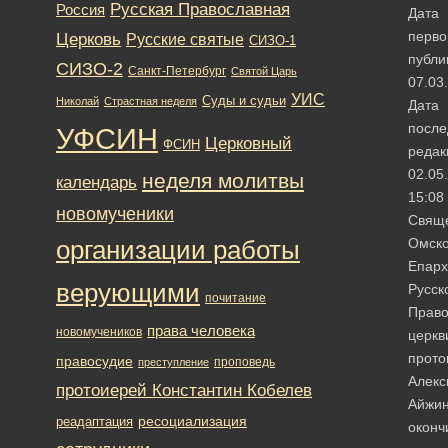
Русская Православная
Россия
Дата
перво
Церковь
Русские святые
СИЗО-1
публи
СИЗО-2
Санкт-Петербург
Святой Царь
07.03
УИС
Суды и судьи
Николай
Страстная неделя
Дата
после
УФСИН
Церковный
ФСИН
редак
02.05
неделя молитвы
календарь
15:08
новомученики
Свящ
Омск
организации работы
Епарх
верующими
Русск
почитание
Право
права человека
новомучеников
церкв
прото
правосудие
проповедь
преступление
Алекс
протоиерей Константин Кобелев
Айжин
ресоциализация
реадаптация
оконч