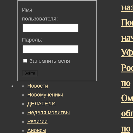
на
Имя
пользователя:
По
на
Пароль:
У
Запомнить меня
Ро
Войти
по
Новости
Новомученики
Ом
ДЕЛАТЕЛИ
об
Неделя молитвы
Религии
по
Анонсы