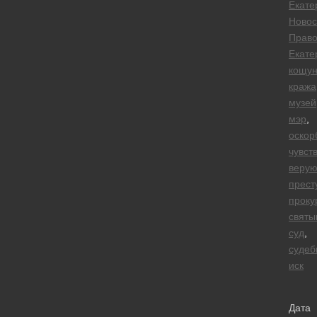
Екате
Новос
Прав
Екате
кощун
кража
музей
мэр
,
оскор
чувст
веру
прест
проку
святы
суд
,
судеб
иск
Дата