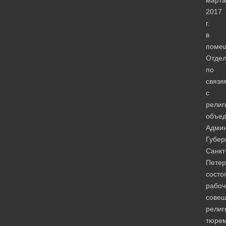
марта
2017
г.
в
поме
Отде
по
связя
с
религ
объе
Админ
Губер
Санкт
Петер
состо
рабоч
сове
религ
тюре