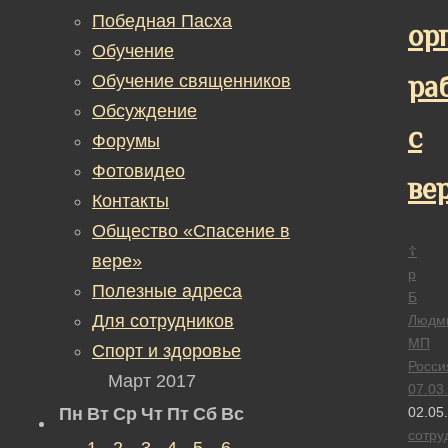
Победная Пасха
ор
Обучение
ра
Обучение священников
Обсуждение
с
Форумы
Фотовидео
ве
Контакты
Общество «Спасение в
☦
вере»
р
Полезные адреса
Б
Для сотрудников
Людм
МП
Спорт и здоровье
Росси
Март 2017
07.03
Пн
Вт
Ср
Чт
Пт
Сб
Вс
02.05
сотру
1
2
3
4
5
6