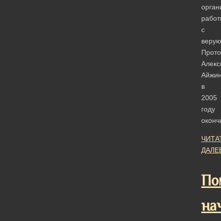
орган
работ
с
веру
Прото
Алекс
Айжи
в
2005
году
окон
ЧИТА
ДАЛЕ
По
на