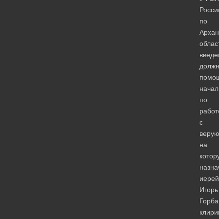
Росси
по
Архан
облас
введе
должн
помо
начал
по
работ
с
веру
на
котор
назна
иерей
Игорь
Горба
клири