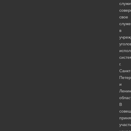
служи
сове
свое
служе
в
учреж
уголо
испол
систе
г.
Санкт
Петер
и
Ленин
облас
В
сове
приня
участ