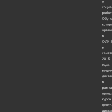
и
социа
работ
Обуче
котор
орган
в
ОИК-
в
сентя
2015
года,
ведет
диста
в
рамка
прог
курса
центр
диста