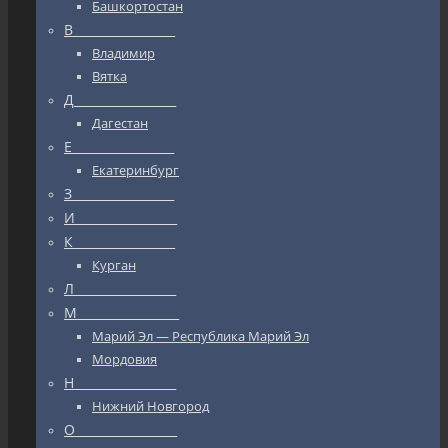
Башкортостан
В_________________
Владимир
Вятка
Д_________________
Дагестан
Е_________________
Екатеринбург
З_________________
И_________________
К_________________
Курган
Л_________________
М_________________
Марий Эл — Республика Марий Эл
Мордовия
Н_________________
Нижний Новгород
О_________________