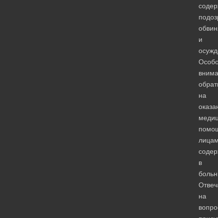
содер
подоз
обви
и
осужд
Особ
вним
обрат
на
оказа
медиц
помо
лицам
соде
в
больн
Отвеч
на
вопро