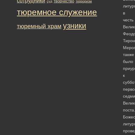
сотрудники
творчество
суд
терроризм
литур
тюремное служение
в
честь
узники
тюремный храм
Велик
Феод
Тирон
Меро
также
было
приур
к
суббо
перво
седм
Велик
поста
Божес
литур
прове