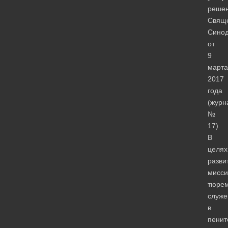
реше
Свящ
Сино
от
9
марта
2017
года
(журн
№
17).
В
целях
разви
мисси
тюрем
служе
в
пенит