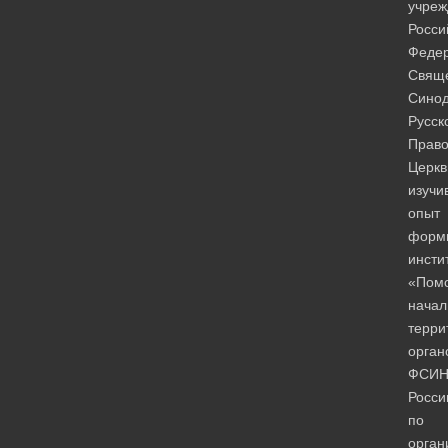
учреж
Росси
Феде
Свящ
Сино
Русск
Право
Церкв
изучи
опыт
форм
инсти
«Пом
начал
терри
орган
ФСИ
Росси
по
орга