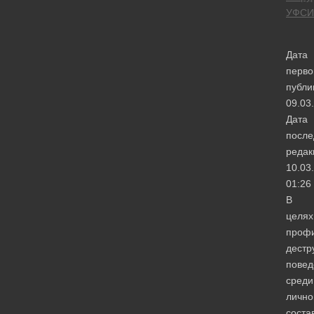
УФСИ
Дата
перво
публи
09.03
Дата
после
редак
10.03
01:26
В
целях
профи
дестр
повед
среди
лично
соста