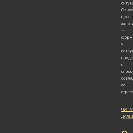
ситуа
Осно
цель
занят
—
форм
у
сотру
предс
о
спосо
совла
со
стрес
…
ЧИТА
ДАЛЕ