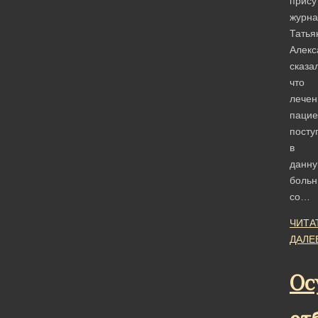
прису
журна
Татья
Алекс
сказа
что
лече
пацие
пост
в
данн
больн
со…
ЧИТА
ДАЛЕ
Ос