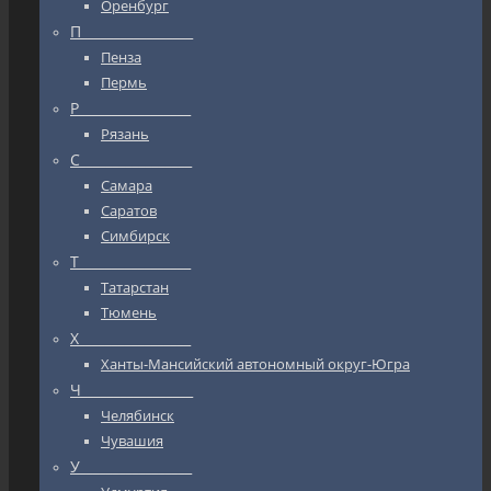
Оренбург
П_________________
Пенза
Пермь
Р_________________
Рязань
С_________________
Самара
Саратов
Симбирск
Т_________________
Татарстан
Тюмень
Х_________________
Ханты-Мансийский автономный округ-Югра
Ч_________________
Челябинск
Чувашия
У_________________