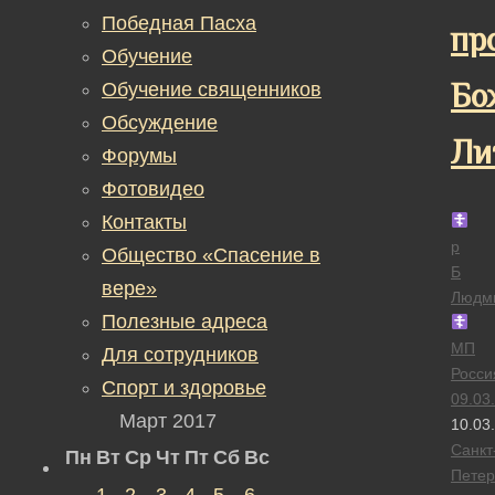
Победная Пасха
пр
Обучение
Бо
Обучение священников
Обсуждение
Ли
Форумы
Фотовидео
Контакты
р
Общество «Спасение в
Б
вере»
Людм
Полезные адреса
МП
Для сотрудников
Росси
Спорт и здоровье
09.03
Март 2017
10.03
Санкт
Пн
Вт
Ср
Чт
Пт
Сб
Вс
Петер
1
2
3
4
5
6