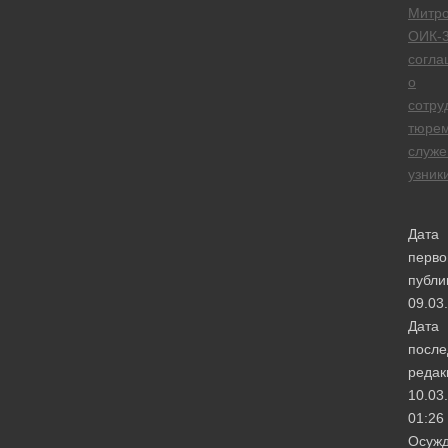
Митро
ОИК-
согла
о
сотру
тюре
служе
узник
Дата
перво
публи
09.03
Дата
после
редак
10.03
01:26
Осужд