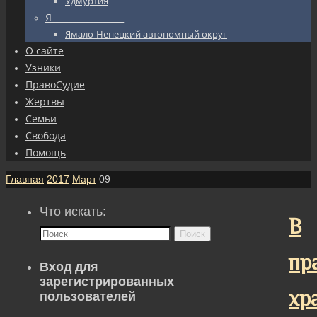
Удмуртия
Я_________________
Ямало-Ненецкий автономный округ
О сайте
Узники
ПравоСудие
Жертвы
Семьи
Свобода
Помощь
Главная
2017
Март
09
Что искать:
В
Поиск
пр
Вход для
зарегистрированных
хр
пользователей