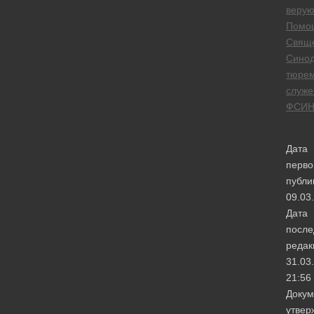
веру
Помо
Свящ
Сино
тюре
служе
ФСИ
Дата
перво
публи
09.03
Дата
после
редак
31.03
21:56
Докум
утвер