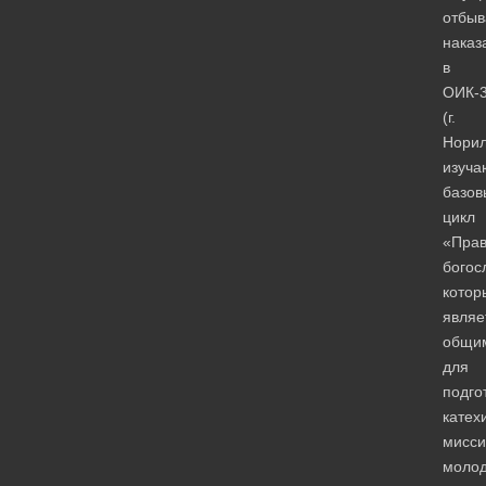
отбы
наказ
в
ОИК-
(г.
Норил
изуча
базов
цикл
«Прав
богос
котор
являе
общи
для
подго
катех
мисси
моло