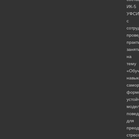
ИК-5
УФСИ
с
сотру
прове
практ
занят
на
тему
«Обу
навы
самор
форм
устой
моде
повед
для
преод
стрес