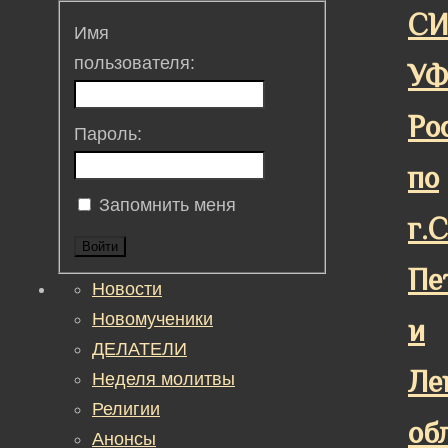
СИ
Имя
пользователя:
У
Ро
Пароль:
по
Запомнить меня
г.
Войти
Пе
Новости
Новомученики
и
ДЕЛАТЕЛИ
Ле
Неделя молитвы
Религии
об
Анонсы