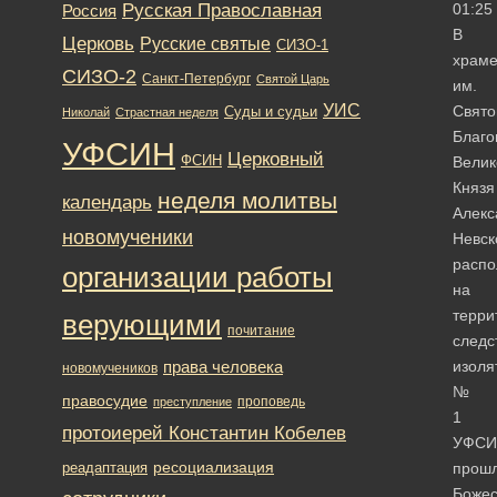
Русская Православная
01:25
Россия
В
Церковь
Русские святые
СИЗО-1
храм
СИЗО-2
Санкт-Петербург
Святой Царь
им.
УИС
Свято
Суды и судьи
Николай
Страстная неделя
Благо
УФСИН
Церковный
ФСИН
Велик
Князя
неделя молитвы
календарь
Алекс
новомученики
Невск
расп
организации работы
на
терри
верующими
почитание
следс
права человека
изоля
новомучеников
№
правосудие
проповедь
преступление
1
протоиерей Константин Кобелев
УФСИ
ресоциализация
реадаптация
прош
Божес