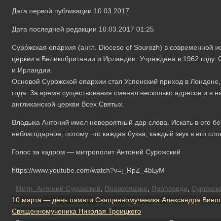
Дата первой публикации 10.03.2017
Дата последней редакции 10.03.2017 01:25
Суро́жская епа́рхия (англ. Diocese of Sourozh) в современной
церкви в Великобритании и Ирландии. Учреждена в 1962 году.
и Ирландии.
Основой Сурожской епархии стал Успенский приход в Лондоне,
года. За время существования сменял несколько адресов и в 
англиканской церкви Всех Святых.
Владыка Антоний имел невероятный дар слова. Искать в его б
неблагодарное, потому что каждая буква, каждый звук в его сл
Голос за кадром — митрополит Антоний Сурожский
https://www.youtube.com/watch?v=j_RpZ_4bLyM
Митр. Антоний Сурожский
,
Православие
,
Проповеди
,
Сурожск
10 марта — день памяти Священномученика Александра Виног
Священномученика Николая Троицкого