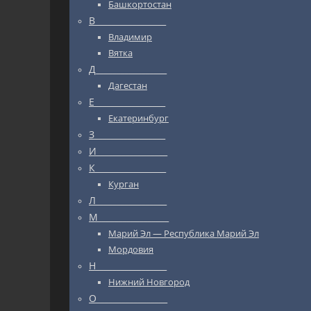
Башкортостан
В_________________
Владимир
Вятка
Д_________________
Дагестан
Е_________________
Екатеринбург
З_________________
И_________________
К_________________
Курган
Л_________________
М_________________
Марий Эл — Республика Марий Эл
Мордовия
Н_________________
Нижний Новгород
О_________________