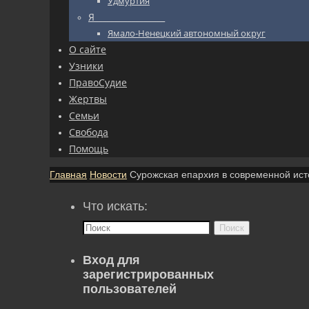
Удмуртия
Я_________________
Ямало-Ненецкий автономный округ
О сайте
Узники
ПравоСудие
Жертвы
Семьи
Свобода
Помощь
Главная
Новости
Сурожская епархия в современной ист
Что искать:
Поиск
Вход для
зарегистрированных
пользователей