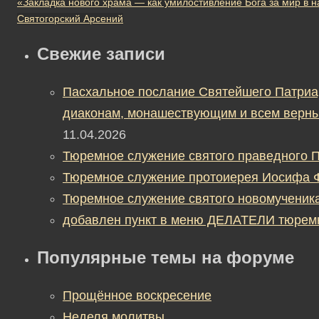
«Закладка нового храма — как умилостивление Бога за мир в
Святогорский Арсений
Свежие записи
Пасхальное послание Святейшего Патриа
диаконам, монашествующим и всем верны
11.04.2026
Тюремное служение святого праведного П
Тюремное служение протоиерея Иосифа 
Тюремное служение святого новомученик
добавлен пункт в меню ДЕЛАТЕЛИ тюрем
Популярные темы на форуме
Прощённое воскресение
Неделя молитвы