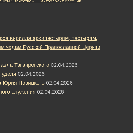
 нашем Отечестве» — митрополит Арсений
рха Кирилла архипастырям, пастырям,
м чадам Русской Православной Церкви
авла Таганрогского
02.04.2026
Фуделя
02.04.2026
а Юрия Новицкого
02.04.2026
ного служения
02.04.2026