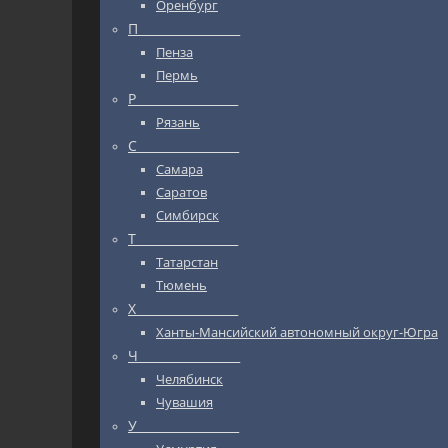
Оренбург
П_________________
Пенза
Пермь
Р_________________
Рязань
С_________________
Самара
Саратов
Симбирск
Т_________________
Татарстан
Тюмень
Х_________________
Ханты-Мансийский автономный округ-Югра
Ч_________________
Челябинск
Чувашия
У_________________