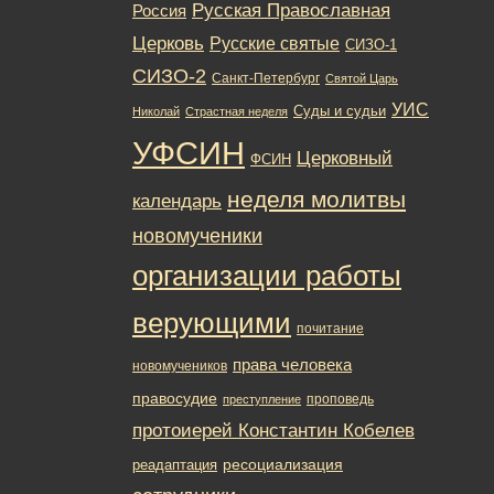
Русская Православная
Россия
Церковь
Русские святые
СИЗО-1
СИЗО-2
Санкт-Петербург
Святой Царь
УИС
Суды и судьи
Николай
Страстная неделя
УФСИН
Церковный
ФСИН
неделя молитвы
календарь
новомученики
организации работы
верующими
почитание
права человека
новомучеников
правосудие
проповедь
преступление
протоиерей Константин Кобелев
ресоциализация
реадаптация