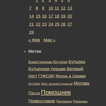
7
8
9
10
11
12
13
14
15
16
17
18
19
20
21
22
23
24
25
26
27
28
« Фев
Мар »
Метки
Бутырка
Божественная Литургия
Бутырская тюрьма
Великий
пост
ГУФСИН
Жизнь в Церкви
Москва
История
Митр. Антоний Сурожский
Помощник
Пасха
Православие
Романовы
Проповеди