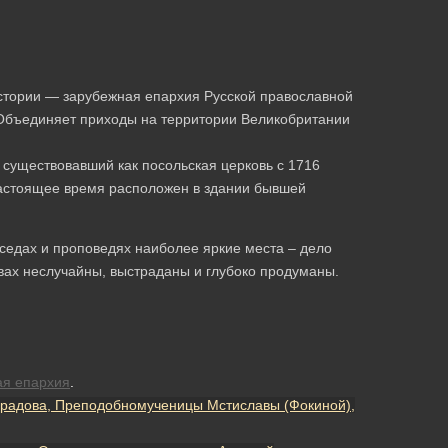
 истории — зарубежная епархия Русской православной
 Объединяет приходы на территории Великобритании
 существовавший как посольская церковь с 1716
настоящее время расположен в здании бывшей
еседах и проповедях наиболее яркие места – дело
овах неслучайны, выстраданы и глубоко продуманы.
ая епархия
.
радова, Преподобномученицы Мстиславы (Фокиной),