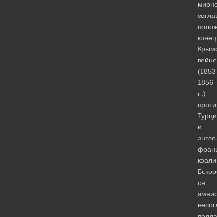
мирн
согла
поло
конец
Крым
войне
(1853
1856
гг.)
проти
Турци
и
англо
франц
коали
Вскор
он
амнис
несог
подда