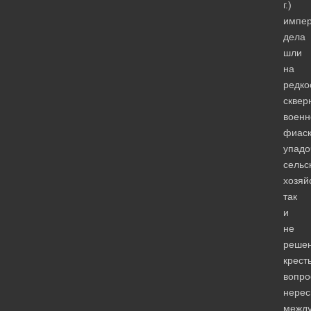
г.)
импер
дела
шли
на
редко
сквер
военн
фиаск
упадо
сельс
хозяй
так
и
не
реше
крест
вопро
нерес
межд