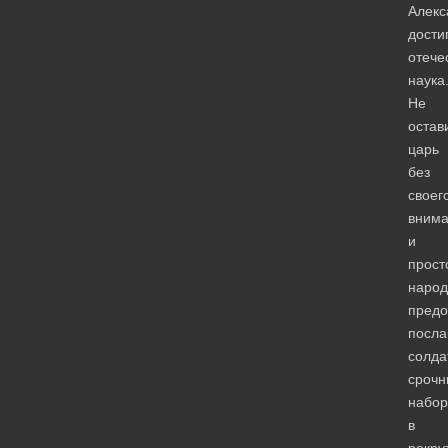
Алекс
дости
отече
наука
Не
остав
царь
без
своег
вним
и
прост
народ
предо
посла
солда
срочн
набор
в
рекру