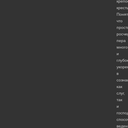
крепо
крест
Понят
что
прос
росче
пера
много
и
глубо
укоре
в
созна
как
слуг,
так
и
госпо
спосо
веден