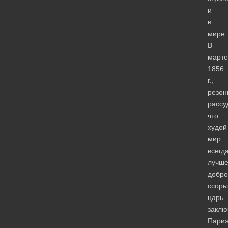
и
в
мире.
В
марте
1856
г.,
резон
рассу
что
худой
мир
всегд
лучш
добро
ссоры
царь
заклю
Париж