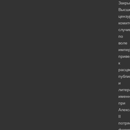
Закры
Высш
цензу
комит
случи
по
воле
импер
приве
к
расцв
публи
и
литер
имен
при
Алекс
II
потр
форм