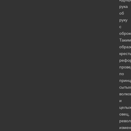
рука
об
руку
с
оброк
Таким
образ
крест
рефо
прове
по
принц
сытых
волко
и
целы
овец,
рево
измен