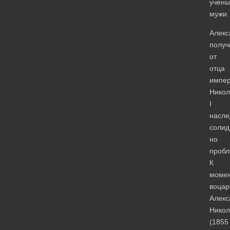
учены
мужи.
Алекс
получ
от
отца
импер
Никол
I
насле
солид
но
пробл
К
моме
воцар
Алекс
Никол
(1855