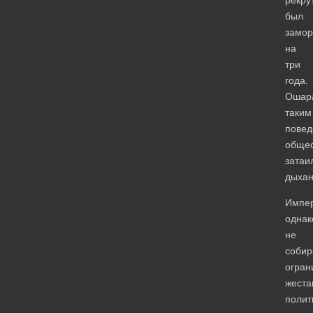
был
замо
на
три
года.
Ошар
таким
пове
общес
затаи
дыхан
Импер
однак
не
собир
огран
жеста
полит