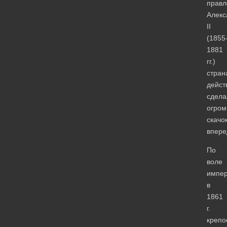
правл
Алекс
II
(1855
1881
гг.)
стран
дейст
сдела
огро
скачо
впере
По
воле
импер
в
1861
г.
крепо