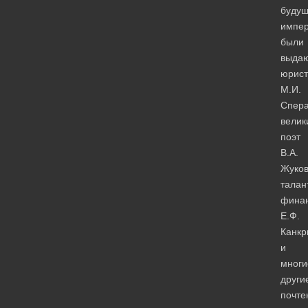
будущ
импер
были
выда
юрист
М.И.
Спера
велик
поэт
В.А.
Жуков
талан
финан
Е.Ф.
Канкр
и
многи
други
почте