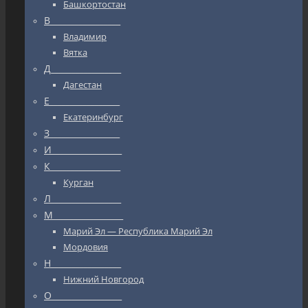
Башкортостан
В_________________
Владимир
Вятка
Д_________________
Дагестан
Е_________________
Екатеринбург
З_________________
И_________________
К_________________
Курган
Л_________________
М_________________
Марий Эл — Республика Марий Эл
Мордовия
Н_________________
Нижний Новгород
О_________________