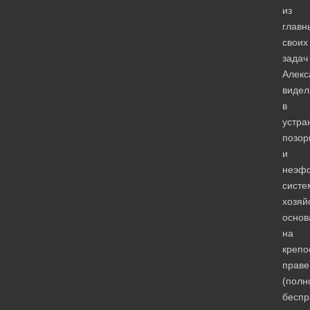
из
главн
своих
задач
Алекс
видел
в
устра
позор
и
неэф
систе
хозяй
основ
на
крепо
праве
(полн
беспр