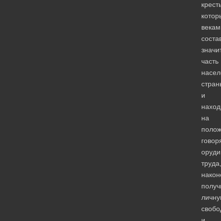
крест
котор
векам
соста
значи
часть
насел
стран
и
наход
на
поло
говор
оруди
труда
након
получ
личн
свобо
и