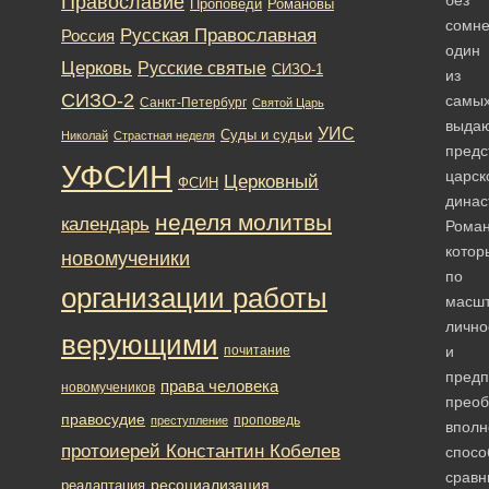
Православие
Романовы
Проповеди
сомне
Русская Православная
Россия
один
Церковь
Русские святые
СИЗО-1
из
СИЗО-2
самы
Санкт-Петербург
Святой Царь
выда
УИС
Суды и судьи
Николай
Страстная неделя
предс
УФСИН
царск
Церковный
ФСИН
динас
неделя молитвы
календарь
Роман
котор
новомученики
по
организации работы
масш
лично
верующими
почитание
и
предп
права человека
новомучеников
преоб
правосудие
проповедь
преступление
вполн
протоиерей Константин Кобелев
спосо
сравн
ресоциализация
реадаптация