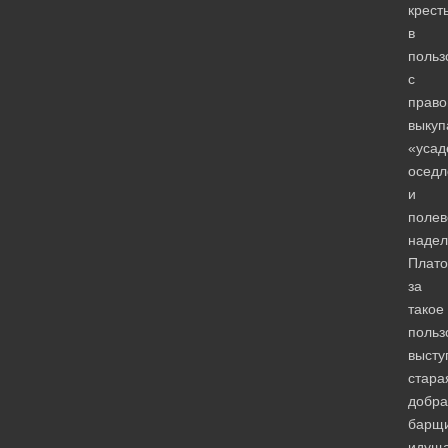
крест
в
польз
с
прав
выкуп
«усад
оседл
и
полев
надел
Плато
за
такое
польз
высту
стара
добра
барщи
идущ