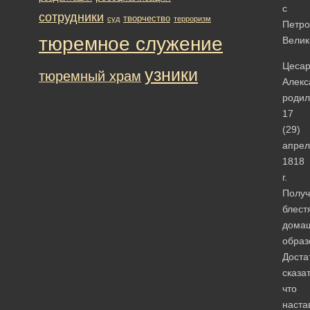
с
сотрудники
творчество
суд
терроризм
Петр
тюремное служение
Велик
Цесар
узники
тюремный храм
Алекс
родил
17
(29)
апрел
1818
г.
Получ
блест
дома
образ
Доста
сказат
что
наста