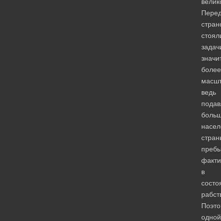
велик
Пере
стран
стоял
задач
значи
более
масшт
ведь
пода
больш
насел
стран
преб
факти
в
состо
рабст
Поэто
одной