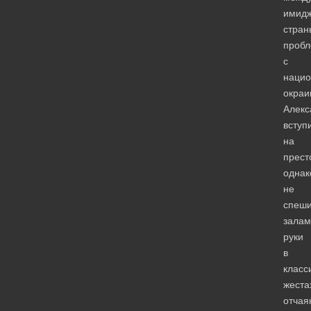
имид
стран
проб
с
наци
окраи
Алекс
вступ
на
прест
однак
не
спеш
залам
руки
в
класс
жеста
отчая