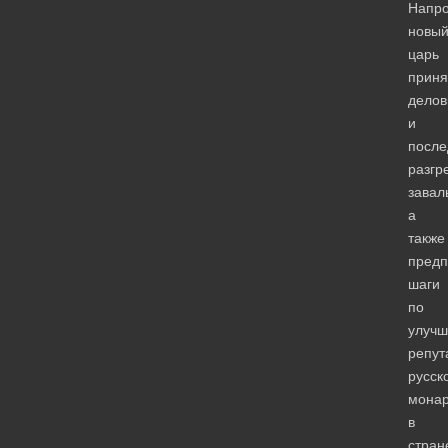
Напро
новы
царь
приня
делов
и
после
разгр
завал
а
также
предп
шаги
по
улуч
репут
русск
мона
в
стран