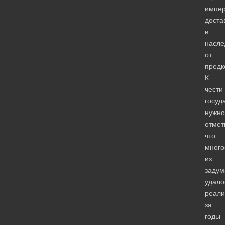
импер
доста
в
насле
от
предк
К
чести
госуд
нужно
отмет
что
много
из
задум
удало
реали
за
годы