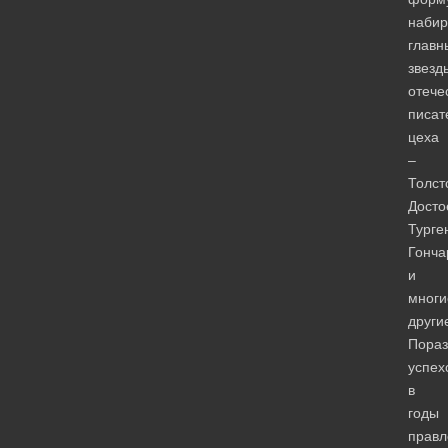
наби
главн
звезд
отече
писат
цеха
–
Толст
Досто
Турге
Гонча
и
многи
други
Пораз
успех
в
годы
правл