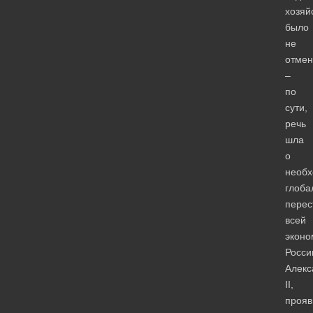
хозяй
было
не
отмен
–
по
сути,
речь
шла
о
необх
глоба
перес
всей
эконо
Росси
Алекс
II,
прояв