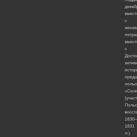
декаб
вмест
с
женам
петра
вмест
с
Досто
актив
истор
предш
польс
«Соли
(учас
Польс
восст
1830–
1831
гг.).