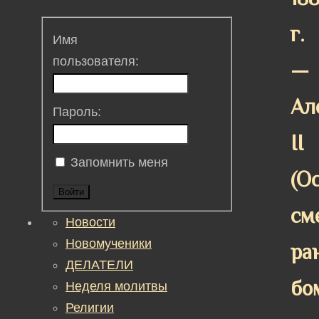
г.
Имя
пользователя:
—
Ал
Пароль:
II
Запомнить меня
(O
Войти
см
Новости
Новомученики
ра
ДЕЛАТЕЛИ
бо
Неделя молитвы
Религии