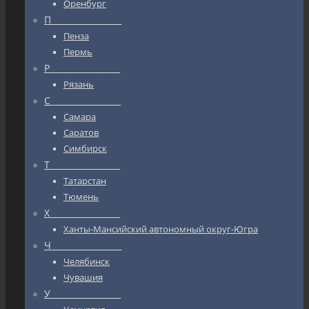
Оренбург
П_________________
Пенза
Пермь
Р_________________
Рязань
С_________________
Самара
Саратов
Симбирск
Т_________________
Татарстан
Тюмень
Х_________________
Ханты-Мансийский автономный округ-Югра
Ч_________________
Челябинск
Чувашия
У_________________