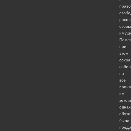
право
свобо
распо
своим
имуще
Поме
при
этом,
сохра
собст
на
все
прин
им
земли
однак
обяза
были
предо