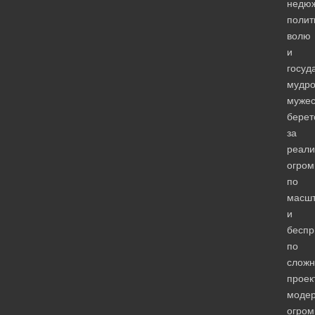
недю
полит
волю
и
госуд
мудро
мужес
берет
за
реал
огром
по
масш
и
беспр
по
сложн
проек
модер
огром