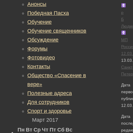
Анонсы
Победная Пасха
р
Б
Обучение
Людм
Обучение священников
Обсуждение
МП
Росси
Форумы
12.03
Фотовидео
13.03
Контакты
Санкт
Петер
Общество «Спасение в
вере»
Дата
перво
Полезные адреса
публи
Для сотрудников
12.03
Спорт и здоровье
Дата
Март 2017
после
Пн
Вт
Ср
Чт
Пт
Сб
Вс
редак