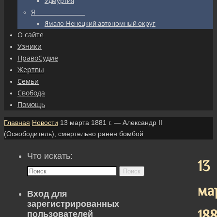
Удмуртия
Я_________________
Ямало-Ненецкий автономный округ
О сайте
Узники
ПравоСудие
Жертвы
Семьи
Свобода
Помощь
Главная
Новости
13 марта 1881 г. — Александр II
(Oсвободитель), смертельно ранен бомбой
Что искать:
13
Поиск
ма
Вход для
зарегистрированных
188
пользователей