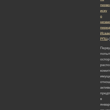
перво
иску
о
незак
перед
Исаак
РПЦ
«
Перв
попыт
оспор
распо
комит
имущ
отно
актив
предп
в
январ
ссыла