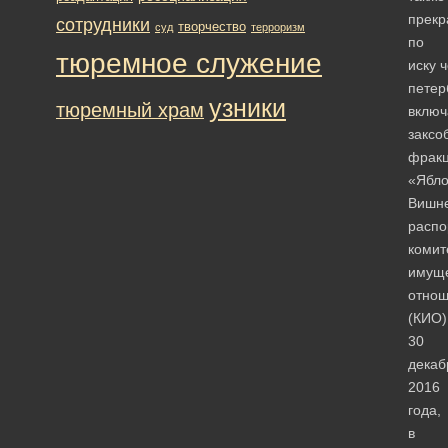
прекр
сотрудники
творчество
суд
терроризм
по
тюремное служение
иску 
петер
узники
тюремный храм
включ
заксо
фрак
«Ябло
Вишне
распо
комит
имущ
отно
(КИО)
30
декаб
2016
года,
в