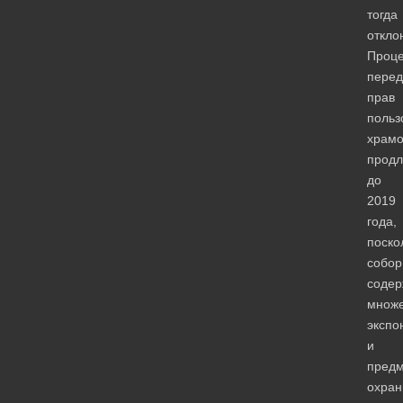
тогда
откло
Проце
перед
прав
польз
храм
продл
до
2019
года,
поско
собор
содер
множе
экспо
и
предм
охран