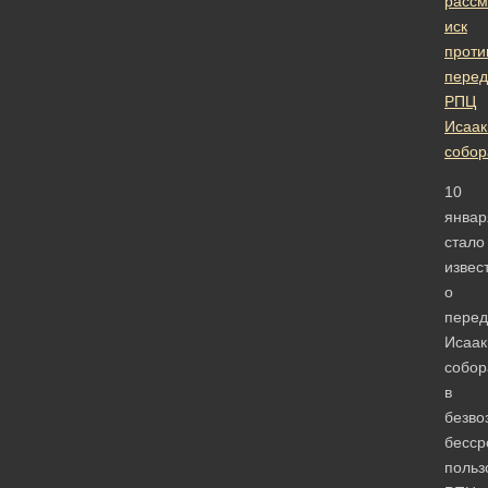
рассм
иск
проти
перед
РПЦ
Исаак
собор
10
январ
стало
извес
о
перед
Исаак
собор
в
безво
бесср
польз