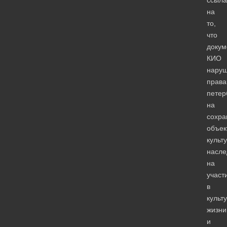
на
то,
что
докум
КИО
наруш
права
петер
на
сохра
объек
культ
насле
на
участ
в
культ
жизни
и