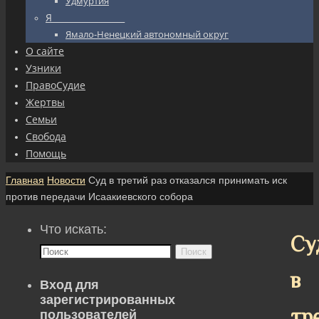
Удмуртия
Я_________________
Ямало-Ненецкий автономный округ
О сайте
Узники
ПравоСудие
Жертвы
Семьи
Свобода
Помощь
Главная
Новости
Суд в третий раз отказался принимать иск
против передачи Исаакиевского собора
Что искать:
Су
Поиск
в
Вход для
зарегистрированных
тр
пользователей