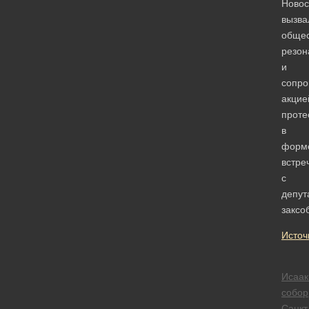
Новос
вызва
обще
резон
и
сопро
акцие
проте
в
форм
встре
с
депут
заксо
Источ
Исаак
собор
Санкт