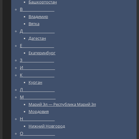
Башкортостан
В_________________
Владимир
Вятка
Д_________________
Дагестан
Е_________________
Екатеринбург
З_________________
И_________________
К_________________
Курган
Л_________________
М_________________
Марий Эл — Республика Марий Эл
Мордовия
Н_________________
Нижний Новгород
О_________________