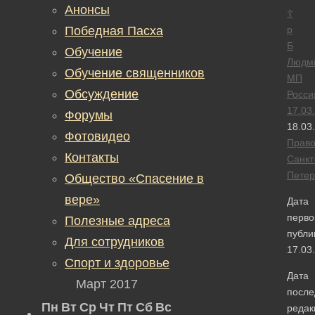
Анонсы
☦
Победная Пасха
р
Б
Обучение
Людм
Обучение священников
МП
Обсуждение
Росси
17.03
Форумы
18.03
Фотовидео
Прав
Контакты
Санкт
Петер
Общество «Спасение в
вере»
Дата
перво
Полезные адреса
публи
Для сотрудников
17.03
Спорт и здоровье
Дата
Март 2017
после
Пн
Вт
Ср
Чт
Пт
Сб
Вс
редак