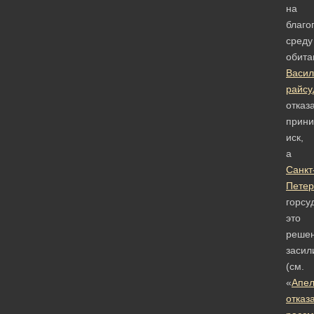
на
благо
среду
обита
Васил
райсу
отказ
прини
иск,
а
Санкт
Петер
горсу
это
реше
засил
(см.
«
Апе
отказ