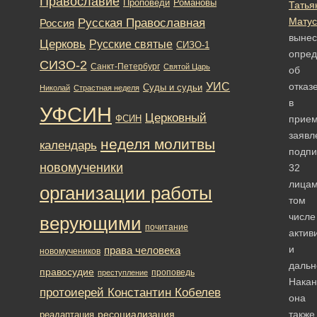
Православие
Романовы
Проповеди
Татья
Русская Православная
Матус
Россия
вынес
Церковь
Русские святые
СИЗО-1
опред
СИЗО-2
Санкт-Петербург
Святой Царь
об
УИС
отказ
Суды и судьи
Николай
Страстная неделя
в
УФСИН
Церковный
ФСИН
прие
заявл
неделя молитвы
календарь
подпи
новомученики
32
лицам
организации работы
том
числе
верующими
почитание
актив
и
права человека
новомучеников
дальн
правосудие
проповедь
преступление
Накан
протоиерей Константин Кобелев
она
ресоциализация
также
реадаптация