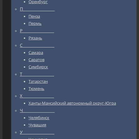
Оренбург
П_________________
Пенза
Пермь
Р_________________
Рязань
С_________________
Самара
Саратов
Симбирск
Т_________________
Татарстан
Тюмень
Х_________________
Ханты-Мансийский автономный округ-Югра
Ч_________________
Челябинск
Чувашия
У_________________