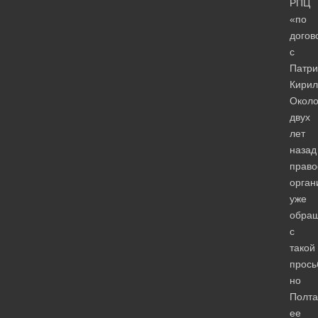
РПЦ
«по
догов
с
Патр
Кирил
Окол
двух
лет
назад
право
орган
уже
обра
с
такой
прось
но
Полта
ее