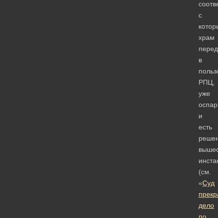
соотв
с
котор
храм
перед
в
польз
РПЦ,
уже
оспар
и
есть
реше
выше
инста
(см.
«
Суд
прекр
дело
по