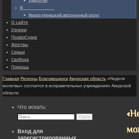
Удмуртия
Я_________________
Ямало-Ненецкий автономный округ
О сайте
Узники
ПравоСудие
Жертвы
Семьи
Свобода
Помощь
Главная
Регионы
Благовещенск
Амурская область
«Неделя
молитвы» состоится в исправительных учреждениях Амурской
области
Что искать:
«Н
Поиск
мо
Вход для
зарегистрированных