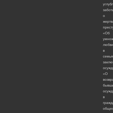
углуб
забот
о
жертв
прест
«Об
умно
любв
в
семья
заклю
осужд
«О
возвр
бывш
осужд
в
гражд
общес