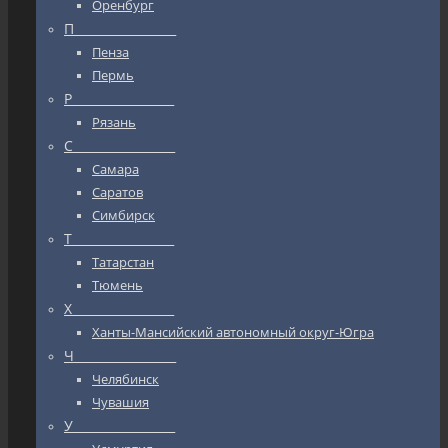
Оренбург
П_________________
Пенза
Пермь
Р_________________
Рязань
С_________________
Самара
Саратов
Симбирск
Т_________________
Татарстан
Тюмень
Х_________________
Ханты-Мансийский автономный округ-Югра
Ч_________________
Челябинск
Чувашия
У_________________