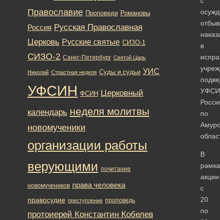
с
Православие
осужд
Романовы
Проповеди
отбы
Русская Православная
Россия
наказ
Церковь
Русские святые
СИЗО-1
в
СИЗО-2
испра
Санкт-Петербург
Святой Царь
учреж
УИС
Суды и судьи
Николай
Страстная неделя
подве
УФСИН
УФСИ
Церковный
ФСИН
Росси
неделя молитвы
календарь
по
Амурс
новомученики
облас
организации работы
В
верующими
рамка
почитание
акции
права человека
новомучеников
с
20
правосудие
проповедь
преступление
по
протоиерей Константин Кобелев