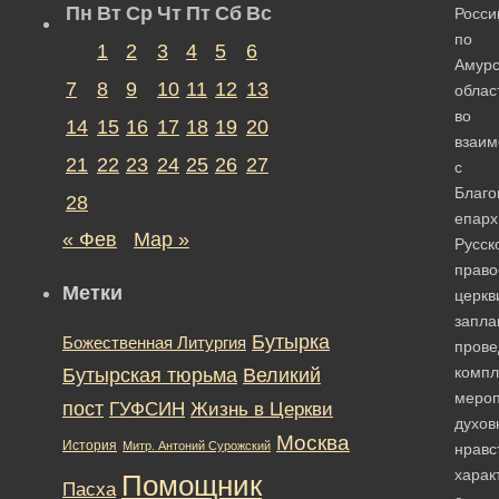
Пн
Вт
Ср
Чт
Пт
Сб
Вс
Росси
по
1
2
3
4
5
6
Амурс
7
8
9
10
11
12
13
облас
во
14
15
16
17
18
19
20
взаим
21
22
23
24
25
26
27
с
Благо
28
епарх
« Фев
Мар »
Русск
право
Метки
церкв
запла
Бутырка
Божественная Литургия
прове
компл
Бутырская тюрьма
Великий
мероп
пост
ГУФСИН
Жизнь в Церкви
духов
Москва
История
Митр. Антоний Сурожский
нравс
харак
Помощник
Пасха