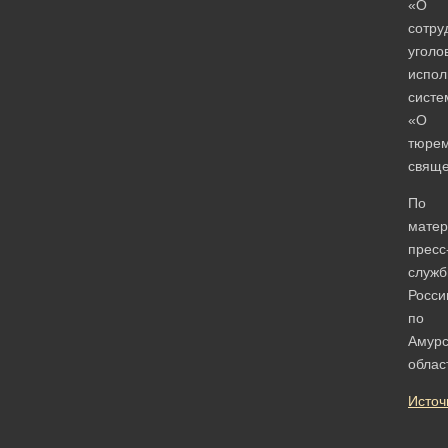
«О
сотру
уголо
испол
систе
«О
тюре
свяще
По
мате
пресс
служ
Росси
по
Амурс
облас
Источ