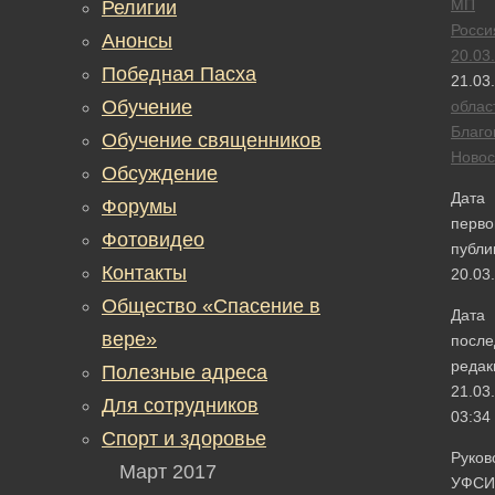
МП
Религии
Росси
Анонсы
20.03
Победная Пасха
21.03
Обучение
облас
Благо
Обучение священников
Новос
Обсуждение
Дата
Форумы
перво
Фотовидео
публи
Контакты
20.03
Общество «Спасение в
Дата
вере»
после
редак
Полезные адреса
21.03
Для сотрудников
03:34
Спорт и здоровье
Руков
Март 2017
УФСИ