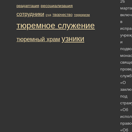
26
ресоциализация
реадаптация
марта
сотрудники
творчество
включ
суд
терроризм
в
тюремное служение
испра
учреж
узники
тюремный храм
и
подво
мона
свяще
прове
служб
«О
заклю
под
страж
«Об
испол
право
«Об