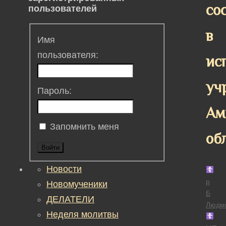
со
пользователей
в
Имя
пользователя:
ис
уч
Пароль:
Ам
Запомнить меня
об
Войти
Новости
р
Новомученики
Б
ДЕЛАТЕЛИ
Людм
Неделя молитвы