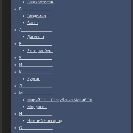
Башкортостан
В_________________
Владимир
Вятка
Д_________________
Дагестан
Е_________________
Екатеринбург
З_________________
И_________________
К_________________
Курган
Л_________________
М_________________
Марий Эл — Республика Марий Эл
Мордовия
Н_________________
Нижний Новгород
О_________________