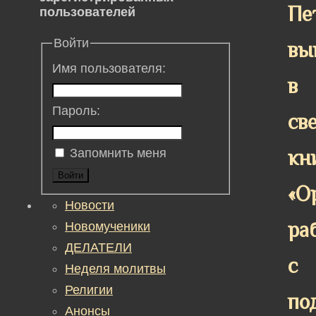
Пе
пользователей
Войти
вы
Имя пользователя:
в
Пароль:
св
кн
Запомнить меня
Войти
«О
Новости
ра
Новомученики
ДЕЛАТЕЛИ
с
Неделя молитвы
Религии
по
Анонсы