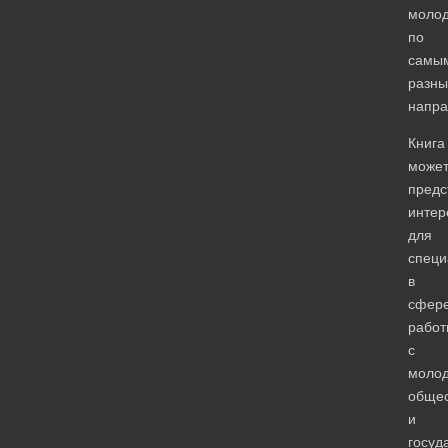
моло
по
самы
разн
напра
Книга
може
предс
интер
для
специ
в
сфер
работ
с
моло
обще
и
госуд