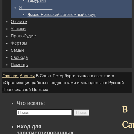
Удмуртия
Я_________________
Ямало-Ненецкий автономный округ
О сайте
Узники
ПравоСудие
Жертвы
Семьи
Свобода
Помощь
Главная
Анонсы
В Санкт-Петербурге вышла в свет книга
«Организация работы с подростками и молодежью в Русской
Православной Церкви»
Что искать:
В
Поиск
Са
Вход для
зарегистрированных