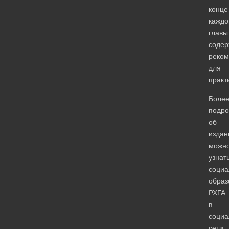
конце
каждо
главы
содер
реком
для
практ
Боле
подро
об
издан
можн
узнат
социа
образ
РХГА
в
социа
сети.