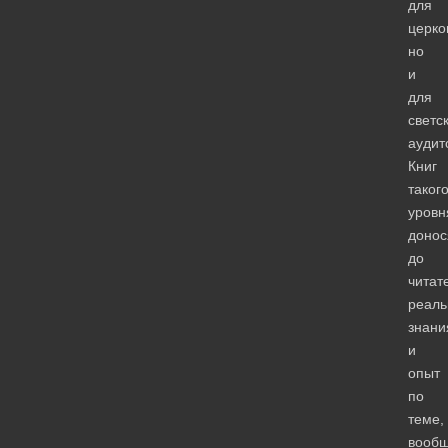
для
церко
но
и
для
светс
аудит
Книг
таког
уровн
доно
до
читат
реал
знани
и
опыт
по
теме,
вооб