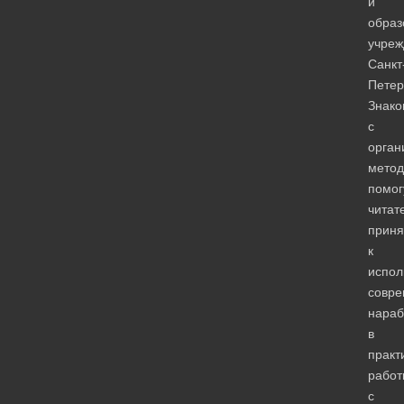
и
образ
учреж
Санкт
Петер
Знако
с
орган
мето
помог
читат
приня
к
испол
совр
нараб
в
практ
работ
с