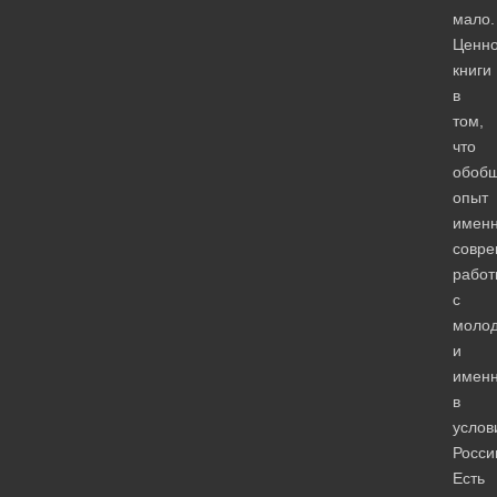
мало.
Ценно
книги
в
том,
что
обоб
опыт
имен
совре
работ
с
моло
и
имен
в
услов
Росси
Есть