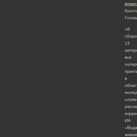
епарх
Конст
Голов
«В
сборн
13
автор
все
петер
практ
в
облас
молод
служе
расск
корре
ИА
«Вод
живая