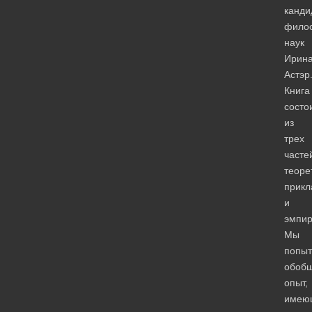
канди
фило
наук
Ирин
Астэр
Книга
состо
из
трех
часте
теоре
прикл
и
эмпир
Мы
попыт
обоб
опыт,
имею