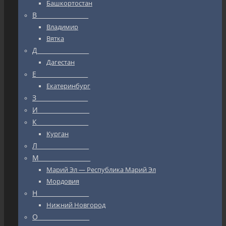
Башкортостан
В_________________
Владимир
Вятка
Д_________________
Дагестан
Е_________________
Екатеринбург
З_________________
И_________________
К_________________
Курган
Л_________________
М_________________
Марий Эл — Республика Марий Эл
Мордовия
Н_________________
Нижний Новгород
О_________________