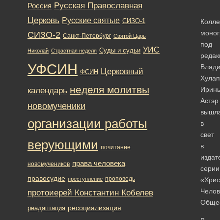
Русская Православная
Россия
Церковь
Русские святые
СИЗО-1
Колле
моно
СИЗО-2
Санкт-Петербург
Святой Царь
под
УИС
Суды и судьи
Николай
Страстная неделя
редак
УФСИН
Влад
Церковный
ФСИН
Хулап
неделя молитвы
Ирин
календарь
Астэр
новомученики
вышл
организации работы
в
свет
верующими
в
почитание
издат
права человека
новомучеников
серии
правосудие
проповедь
преступление
«Хрис
Челов
протоиерей Константин Кобелев
Общес
ресоциализация
реадаптация