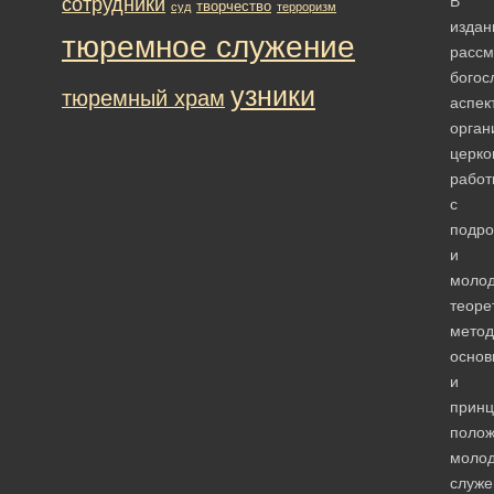
В
сотрудники
творчество
суд
терроризм
издан
тюремное служение
рассм
богос
узники
тюремный храм
аспек
орган
церко
работ
с
подро
и
моло
теоре
метод
основ
и
прин
поло
молод
служе