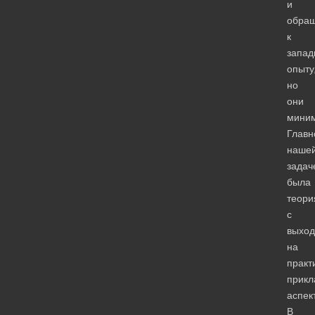
и
обра
к
запад
опыту
но
они
мини
Главн
наше
задач
была
теори
с
выхо
на
практи
прикл
аспект
В