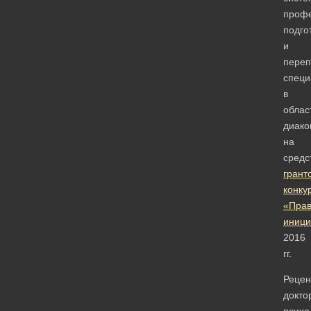
проф
подго
и
переп
специ
в
облас
диако
на
средс
грант
конку
«Прав
иници
2016
гг.
Рецен
докто
психо