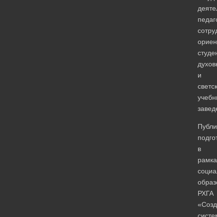
деяте
педаг
сотру
ориен
студе
духов
и
светс
учебн
завед
Публи
подго
в
рамк
социа
образ
РХГА
«Созд
систе