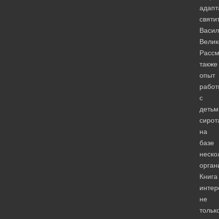
адапт
святи
Васил
Велик
Рассм
также
опыт
работ
с
детьм
сирот
на
базе
неско
орган
Книга
интер
не
тольк