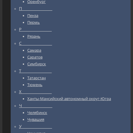
Оренбург
П_________________
Пенза
Пермь
Р_________________
Рязань
С_________________
Самара
Саратов
Симбирск
Т_________________
Татарстан
Тюмень
Х_________________
Ханты-Мансийский автономный округ-Югра
Ч_________________
Челябинск
Чувашия
У_________________