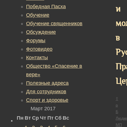
Победная Пасха
и
Обучение
мо
Обучение священников
Обсуждение
в
Форумы
Фотовидео
Ру
Контакты
Пр
Общество «Спасение в
вере»
Це
Полезные адреса
Для сотрудников
☦
Спорт и здоровье
р
Март 2017
Б
Пн
Вт
Ср
Чт
Пт
Сб
Вс
Людм
МП