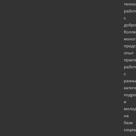
техно
работ
с
добро
Колле
моно
предс
опыт
практ
работ
с
разн
катег
подро
и
моло
на
базе
социа