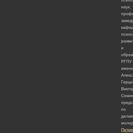
наук,
профе
заве
кафе
психо
разви
и
образ
РГПУ
имен
Алекс
Герце
Викто
Семик
предс
по
дела
моло
Петер