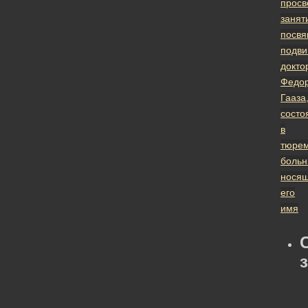
просв
занят
посв
подви
докто
Федо
Гааза
состо
в
тюре
больн
нося
его
имя