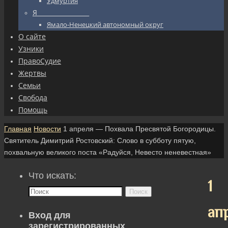
Удмуртия
Я_________________
Ямало-Ненецкий автономный округ
О сайте
Узники
ПравоСудие
Жертвы
Семьи
Свобода
Помощь
Главная
Новости
1 апреля — Похвала Пресвятой Богородицы.
Святитель Димитрий Ростовский: Слово в субботу пятую,
похвальную великого поста «Радуйся, Невесто неневестная»
Что искать:
1
Поиск
ап
Вход для
зарегистрированных