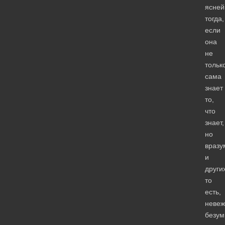
ясне
тогда,
если
она
не
тольк
сама
знает
то,
что
знает,
но
вразу
и
други
то
есть,
невеж
безум