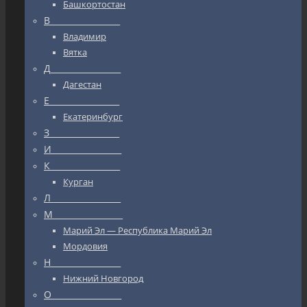
Башкортостан
В_________________
Владимир
Вятка
Д_________________
Дагестан
Е_________________
Екатеринбург
З_________________
И_________________
К_________________
Курган
Л_________________
М_________________
Марий Эл — Республика Марий Эл
Мордовия
Н_________________
Нижний Новгород
О_________________