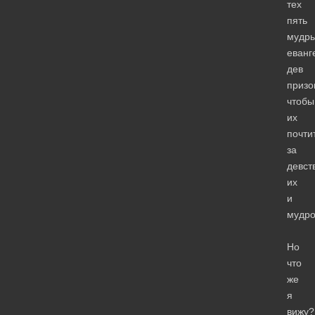
тех
пять
мудр
еванг
дев
призо
чтобы
их
почти
за
девст
их
и
мудро
Но
что
же
я
вижу?