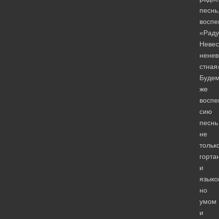
песнь
воспе
«Раду
Невес
ненев
стная
Буде
же
воспе
сию
песнь
не
тольк
горта
и
языко
но
умом
и