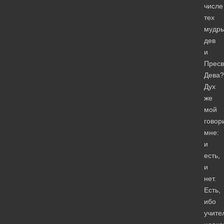
числе
тех
мудр
дев
и
Пресв
Дева?
Дух
же
мой
говор
мне:
и
есть,
и
нет.
Есть,
ибо
учите