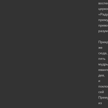
воспе
церко
«Раду
прем
прев
разум
Приид
же
сюда,
пять
мудр
еванг
дев,
и
покло
сей
Прем
из