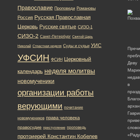
Православие
Романовы
Проповеди
Русская Православная
Россия
Церковь
Русские святые
СИЗО-1
СИЗО-2
Санкт-Петербург
Святой Царь
УИС
Суды и судьи
Николай
Страстная неделя
Пречи
УФСИН
пребл
Церковный
ФСИН
Деву
неделя молитвы
Мари
календарь
недав
новомученики
в
организации работы
празд
Благ
верующими
архан
почитание
Гаври
права человека
новомучеников
приве
правосудие
слово
проповедь
преступление
«Раду
протоиерей Константин Кобелев