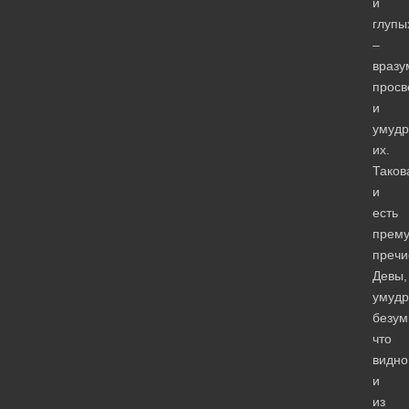
и
глупы
–
вразу
просв
и
умудр
их.
Таков
и
есть
прему
пречи
Девы,
умуд
безум
что
видно
и
из