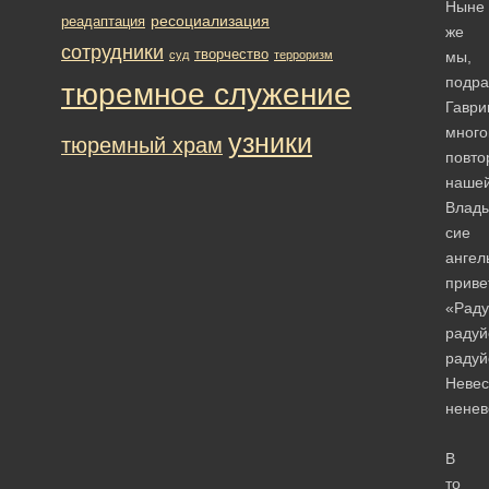
Ныне
ресоциализация
реадаптация
же
сотрудники
творчество
суд
терроризм
мы,
подр
тюремное служение
Гаври
много
узники
тюремный храм
повто
наше
Влад
сие
ангел
приве
«Раду
радуй
радуй
Невес
ненев
В
то