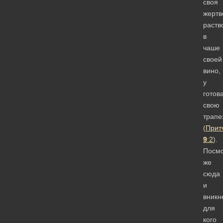
своя
жертв
раств
в
чаше
своей
вино,
у
готов
свою
трапе
(
Прит
9
:2
).
Посм
же
сюда
и
вникн
для
кого