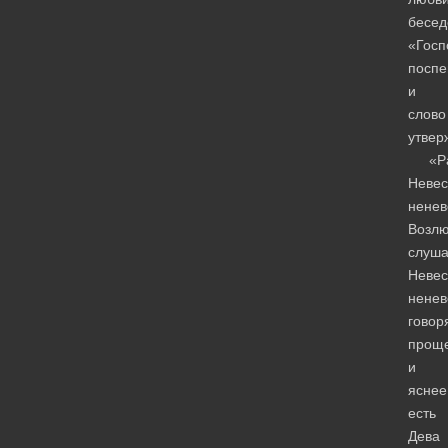
бесед
«Госп
посп
и
слово
утвер
«Рад
Невес
ненев
Возл
слуша
Невес
ненев
говор
прощ
и
яснее
есть
Дева