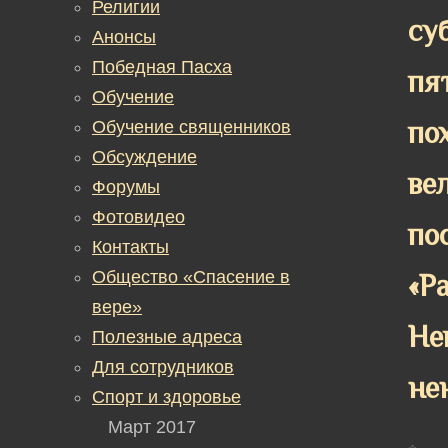
Религии
су
Анонсы
Победная Пасха
пя
Обучение
по
Обучение священников
Обсуждение
ве
Форумы
Фотовидео
по
Контакты
Общество «Спасение в
«Р
вере»
Не
Полезные адреса
Для сотрудников
не
Спорт и здоровье
Март 2017