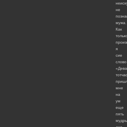
неиск
не
позна
мужа.
Как
тольк
произ
я
сие
слово
«Дева
тотча
приш
мне
на
ум
еще
пять
мудр