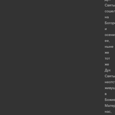
Свят
соше
на
Богор
и
осени
ее,
ныне
же
тот
же
Дух
Святы
неотс
живу
в
Божи
Матер
нас,