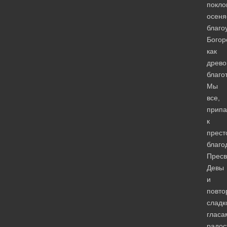
покло
осеня
благо
Богор
как
древ
благо
Мы
все,
припа
к
прест
благо
Пресв
Девы
и
повто
сладк
гласа
радос