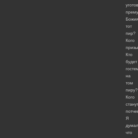
угото
прему
Божи
тот
пир?
Кого
призы
Кто
будет
госте
на
том
пиру?
Кого
стану
потче
Я
думал
что