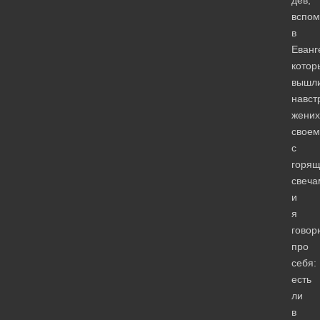
дев,
вспо
в
Еванг
котор
вышл
навст
жених
своем
с
горя
свеча
и
я
говор
про
себя:
есть
ли
в