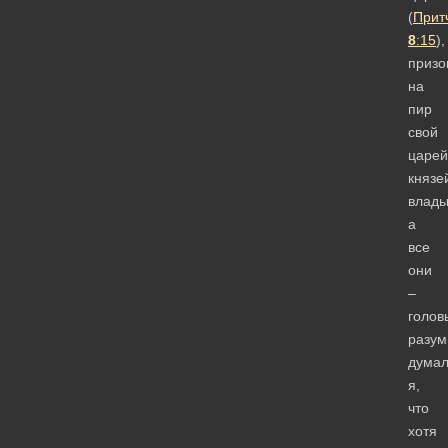
(
Прит
8
:15
),
призо
на
пир
свой
царей
князе
влады
а
все
они
–
голов
разум
дума
я,
что
хотя