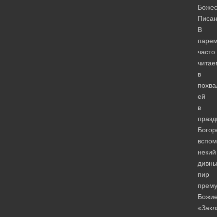
Божес
Писан
В
парем
часто
читае
в
похва
ей
в
празд
Богор
вспом
некий
дивн
пир
прему
Божие
«Закл