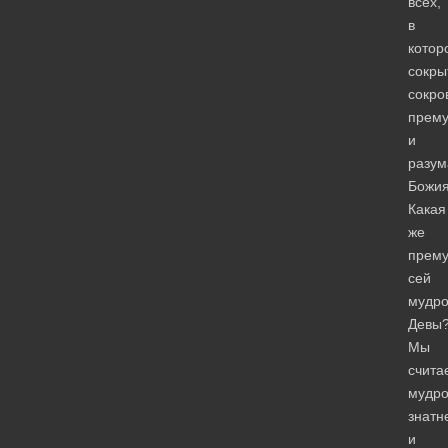
всех,
в
котор
сокры
сокро
прему
и
разум
Божия
Какая
же
прему
сей
мудр
Девы
Мы
счита
мудро
знатн
и