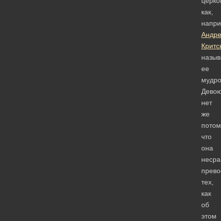
церко
как,
напри
Андр
Критс
назыв
ее
мудр
Девою
нет
же
потом
что
она
несра
прево
тех,
как
об
этом