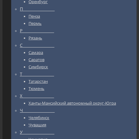
Оренбург
П_________________
Пенза
Пермь
Р_________________
Рязань
С_________________
Самара
Саратов
Симбирск
Т_________________
Татарстан
Тюмень
Х_________________
Ханты-Мансийский автономный округ-Югра
Ч_________________
Челябинск
Чувашия
У_________________