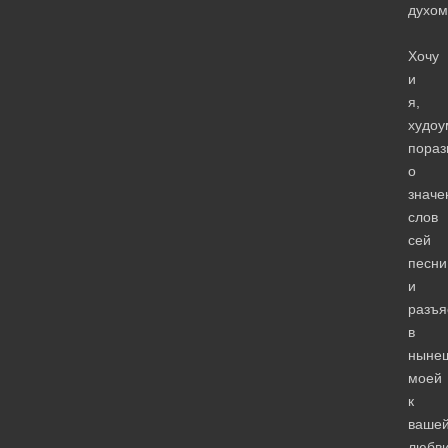
духом
Хочу
и
я,
худоу
пораз
о
значе
слов
сей
песни
и
разъя
в
ныне
моей
к
ваше
любв