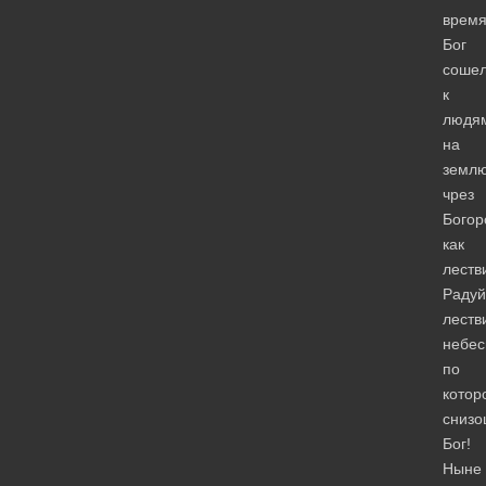
врем
Бог
соше
к
людя
на
земл
чрез
Богор
как
леств
Радуй
леств
небес
по
котор
снизо
Бог!
Ныне