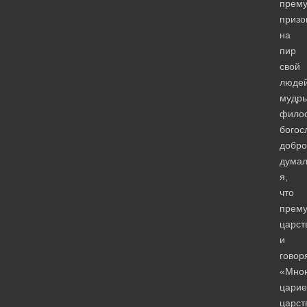
прему
призо
на
пир
свой
люде
мудры
фило
богос
добро
дума
я,
что
прему
царс
и
говор
«Мно
царие
царст