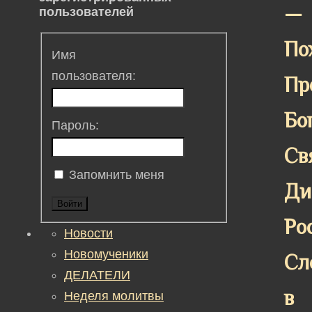
—
пользователей
По
Имя
пользователя:
Пр
Бо
Пароль:
Св
Запомнить меня
Ди
Войти
Ро
Новости
Новомученики
Сл
ДЕЛАТЕЛИ
в
Неделя молитвы