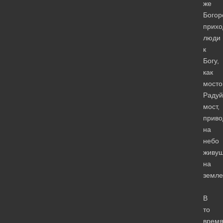
же
Богор
прихо
люди
к
Богу,
как
мосто
Радуй
мост,
прив
на
небо
живу
на
земле
В
то
врем