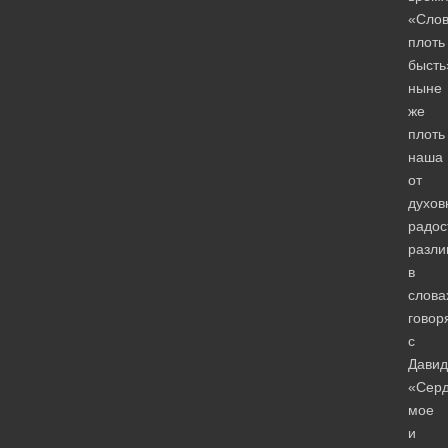
«Сло
плоть
бысть
ныне
же
плоть
наша
от
духов
радос
разли
в
слова
говор
с
Давид
«Сер
мое
и