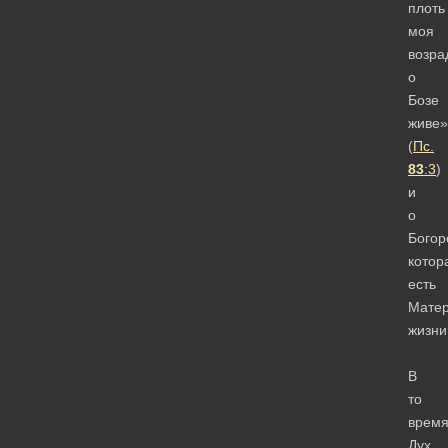
плоть
моя
возра
о
Бозе
живе»
(
Пс.
83
:3
)
и
о
Богор
котор
есть
Мате
жизни
В
то
врем
Дух