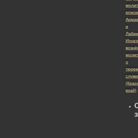
молит
еписк
Армав
и
Лабин
Игнат
вознё
молит
о
тюре
служи
(Крас
край)