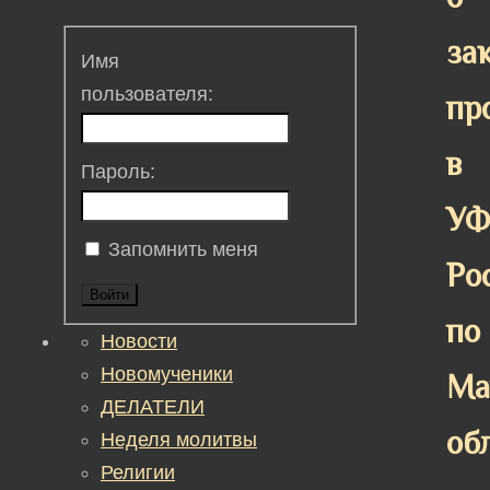
за
Имя
пользователя:
пр
в
Пароль:
У
Запомнить меня
Ро
Войти
по
Новости
Новомученики
Ма
ДЕЛАТЕЛИ
об
Неделя молитвы
Религии