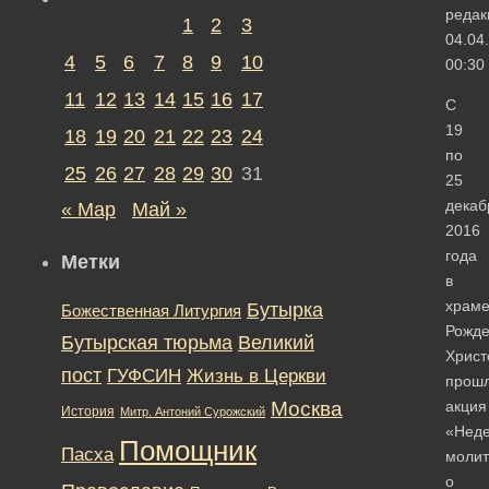
редак
1
2
3
04.04
4
5
6
7
8
9
10
00:30
11
12
13
14
15
16
17
С
19
18
19
20
21
22
23
24
по
25
26
27
28
29
30
31
25
декаб
« Мар
Май »
2016
года
Метки
в
храм
Бутырка
Божественная Литургия
Рожде
Бутырская тюрьма
Великий
Христ
пост
ГУФСИН
Жизнь в Церкви
прош
Москва
акция
История
Митр. Антоний Сурожский
«Нед
Помощник
Пасха
моли
о