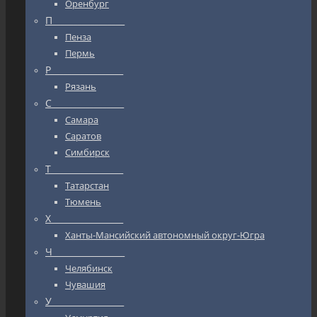
Оренбург
П_________________
Пенза
Пермь
Р_________________
Рязань
С_________________
Самара
Саратов
Симбирск
Т_________________
Татарстан
Тюмень
Х_________________
Ханты-Мансийский автономный округ-Югра
Ч_________________
Челябинск
Чувашия
У_________________