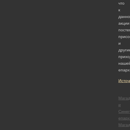
что
к
данно
акции
посте
присо
и
други
прих
наше
епарх
Источ
Магад
и
Синег
епарх
Магад