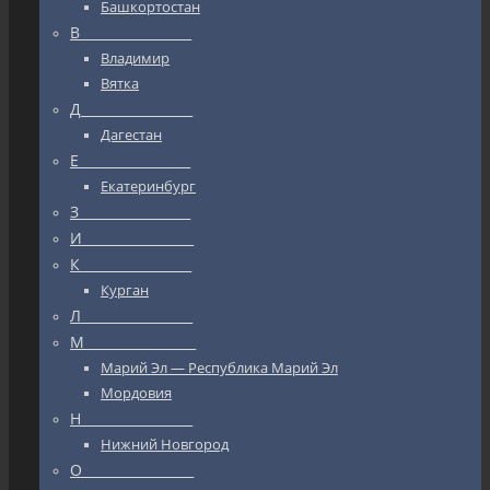
Башкортостан
В_________________
Владимир
Вятка
Д_________________
Дагестан
Е_________________
Екатеринбург
З_________________
И_________________
К_________________
Курган
Л_________________
М_________________
Марий Эл — Республика Марий Эл
Мордовия
Н_________________
Нижний Новгород
О_________________