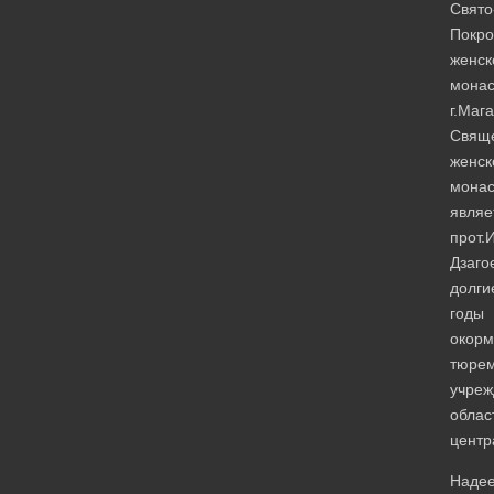
Свято
Покро
женск
мона
г.Маг
Свящ
женск
мона
являе
прот.
Дзаго
долги
годы
окор
тюре
учреж
облас
центр
Надее