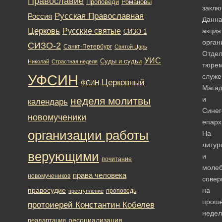
Православие
Романовы
Проповеди
заклю
Русская Православная
Россия
Данн
Церковь
Русские святые
акция
СИЗО-1
орган
СИЗО-2
Санкт-Петербург
Святой Царь
Отде
УИС
Суды и судьи
Николай
Страстная неделя
тюрем
УФСИН
служе
Церковный
ФСИН
Магад
неделя молитвы
и
календарь
Синег
новомученики
епарх
организации работы
На
литур
верующими
и
почитание
молеб
права человека
новомучеников
сове
правосудие
на
проповедь
преступление
прош
протоиерей Константин Кобелев
недел
ресоциализация
реадаптация