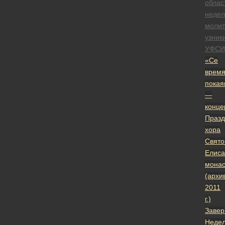
облас
недел
моли
узник
УФСИ
«Се
врем
покая
—
конце
Празд
хора
Свято
Елиса
мона
(архи
2011
г.)
Заве
Неде