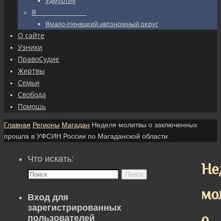
Удмуртия
Я_________________
Ямало-Ненецкий автономный округ
О сайте
Узники
ПравоСудие
Жертвы
Семьи
Свобода
Помощь
Главная
Регионы
Магадан
Неделя молитвы о заключенных
прошла в УФСИН России по Магаданской области
Что искать:
Не
Поиск
мо
Вход для
зарегистрированных
о
пользователей