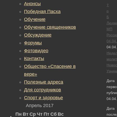
Анонсы
☦
Победная Пасха
р
Б
Обучение
Людм
Обучение священников
МП
Обсуждение
Росси
04.04
Форумы
04.04
Фотовидео
Неде
Контакты
моли
Новос
Общество «Спасение в
Узник
вере»
Дата
Полезные адреса
перво
Для сотрудников
публи
Спорт и здоровье
04.04
Апрель 2017
Дата
Пн
Вт
Ср
Чт
Пт
Сб
Вс
после