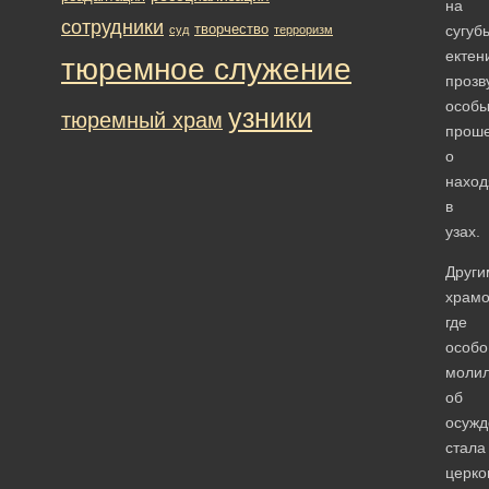
на
сотрудники
творчество
сугуб
суд
терроризм
ектен
тюремное служение
прозв
особ
узники
тюремный храм
прош
о
нахо
в
узах.
Други
храмо
где
особо
молил
об
осужд
стала
церко