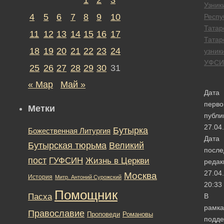
Узник
4
5
6
7
8
9
10
Респу
Татар
11
12
13
14
15
16
17
Татар
18
19
20
21
22
23
24
узник
УФСИ
25
26
27
28
29
30
31
« Мар
Май »
Дата
перво
Метки
публи
27.04
Бутырка
Божественная Литургия
Дата
Бутырская тюрьма
Великий
после
пост
ГУФСИН
Жизнь в Церкви
редак
27.04
Москва
История
Митр. Антоний Сурожский
20:33
Помощник
Пасха
В
рамка
Православие
Романовы
Проповеди
подде