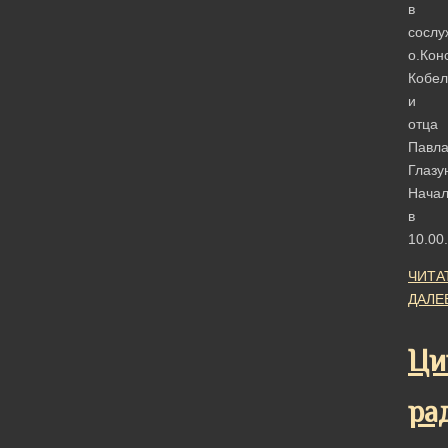
в
сослу
о.Кон
Кобел
и
отца
Павл
Глазу
Нача
в
10.00.
ЧИТА
ДАЛЕ
Ци
ра