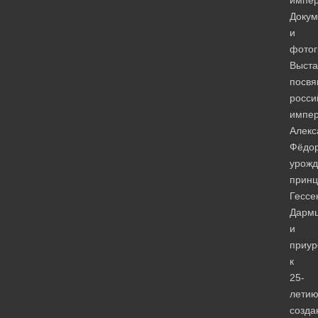
импер
Докум
и
фотог
Выста
посв
росси
импер
Алекс
Фёдор
урожд
принц
Гессе
Дармш
и
приур
к
25-
лети
созда