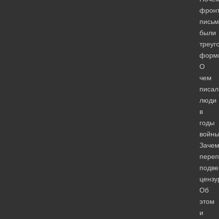
фрон
письм
были
треуг
форм
О
чем
писал
люди
в
годы
войн
Заче
переп
подве
цензу
Об
этом
и