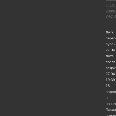
храм
,
узник
УФСИ
Дата
перво
публи
27.04
Дата
после
редак
27.04
19:39
18
апрел
в
начал
Пасха
недел