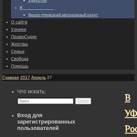
Удмуртия
Я_________________
Ямало-Ненецкий автономный округ
О сайте
Узники
ПравоСудие
Жертвы
Семьи
Свобода
Помощь
Главная
2017
Апрель
27
Что искать:
В
Поиск
У
Вход для
зарегистрированных
Ро
пользователей