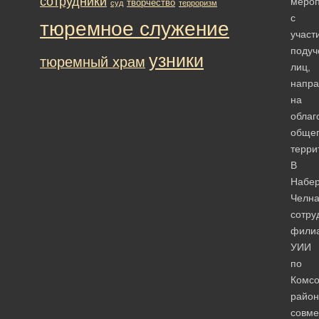
сотрудники
мероп
творчество
суд
терроризм
с
тюремное служение
участ
подуч
узники
тюремный храм
лиц,
напр
на
облаг
общег
терри
В
Набе
Челна
сотру
фили
УИИ
по
Комсо
район
совм