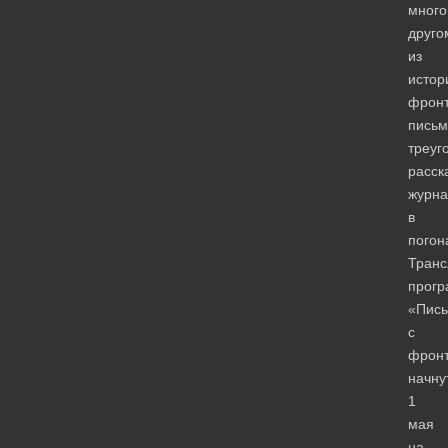
мног
друго
из
истор
фронт
письм
треуг
расск
журна
в
погон
Транс
прог
«Пис
с
фрон
начну
1
мая
на