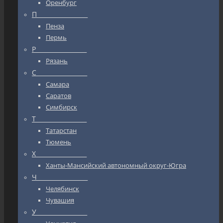
Оренбург
П_________________
Пенза
Пермь
Р_________________
Рязань
С_________________
Самара
Саратов
Симбирск
Т_________________
Татарстан
Тюмень
Х_________________
Ханты-Мансийский автономный округ-Югра
Ч_________________
Челябинск
Чувашия
У_________________