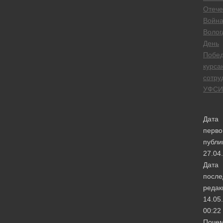
Отече
Войн
Волог
День
Побе
курса
сотру
УФСИ
Дата
перво
публи
27.04
Дата
после
редак
14.05
00:22
Поче