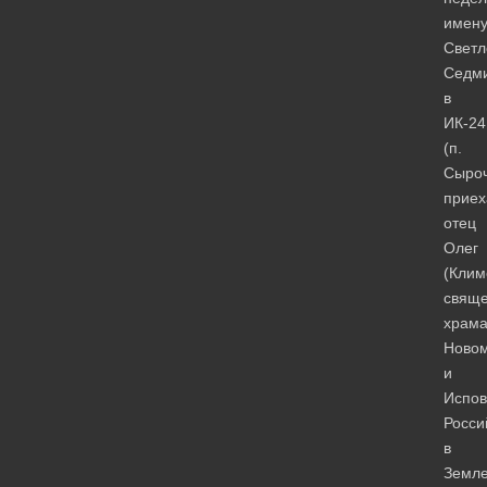
имен
Светл
Седми
в
ИК-24
(п.
Сыроч
приех
отец
Олег
(Клим
свяще
храм
Новом
и
Испов
Росси
в
Земл