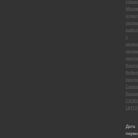
специ
Москв
отдел
орган
работ
с
религ
орган
прото
Конст
Кобел
прото
Серги
Кисел
СИЗО
ЦНТЛ
Дата
перво