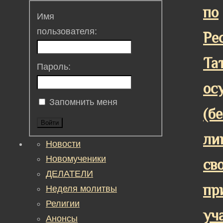
по
Имя
пользователя:
Ре
Та
Пароль:
ос
Запомнить меня
(бе
Войти
ли
Новости
Новомученики
св
ДЕЛАТЕЛИ
пр
Неделя молитвы
Религии
уч
Анонсы