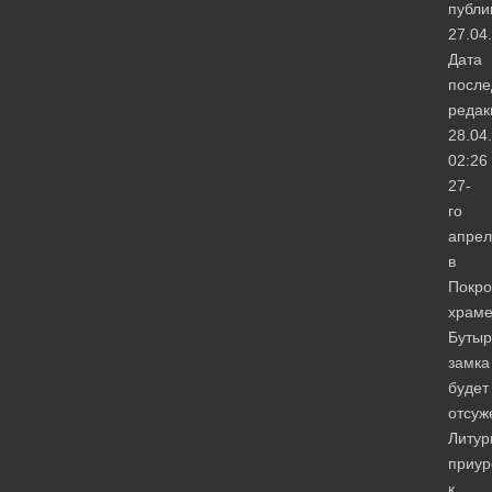
публи
27.04
Дата
после
редак
28.04
02:26
27-
го
апрел
в
Покро
храм
Бутыр
замка
будет
отсуж
Литур
приур
к