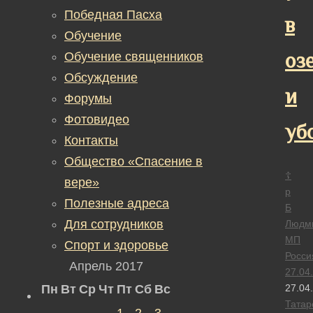
Победная Пасха
в
Обучение
оз
Обучение священников
Обсуждение
и
Форумы
Фотовидео
уб
Контакты
Общество «Спасение в
☦
вере»
р
Полезные адреса
Б
Для сотрудников
Людм
МП
Спорт и здоровье
Росси
Апрель 2017
27.04
Пн
Вт
Ср
Чт
Пт
Сб
Вс
27.04
Татар
1
2
3