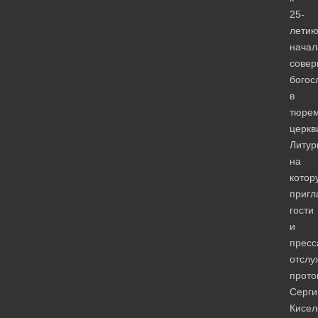
25-
лети
начал
сове
богос
в
тюре
церкв
Литур
на
котор
приг
гости
и
пресс
отслу
прото
Серги
Кисел