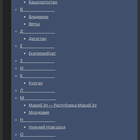
Башкортостан
В_________________
Владимир
Вятка
Д_________________
Дагестан
Е_________________
Екатеринбург
З_________________
И_________________
К_________________
Курган
Л_________________
М_________________
Марий Эл — Республика Марий Эл
Мордовия
Н_________________
Нижний Новгород
О_________________