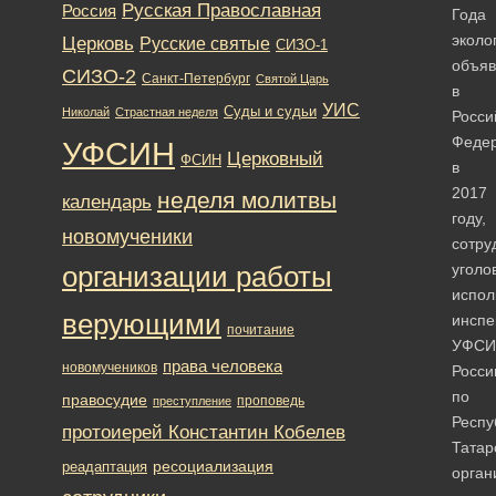
Русская Православная
Россия
Года
эколо
Церковь
Русские святые
СИЗО-1
объяв
СИЗО-2
Санкт-Петербург
Святой Царь
в
УИС
Суды и судьи
Николай
Страстная неделя
Росси
Феде
УФСИН
Церковный
ФСИН
в
2017
неделя молитвы
календарь
году,
новомученики
сотру
уголо
организации работы
испол
верующими
инспе
почитание
УФСИ
права человека
новомучеников
Росси
по
правосудие
проповедь
преступление
Респу
протоиерей Константин Кобелев
Татар
ресоциализация
реадаптация
орган