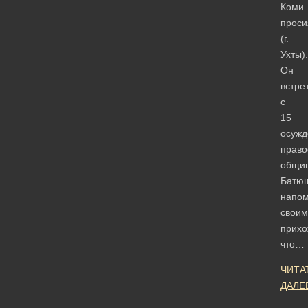
Коми
проси
(г.
Ухты).
Он
встре
с
15
осуж
право
общи
Батю
напо
своим
прихо
что…
ЧИТА
ДАЛЕ