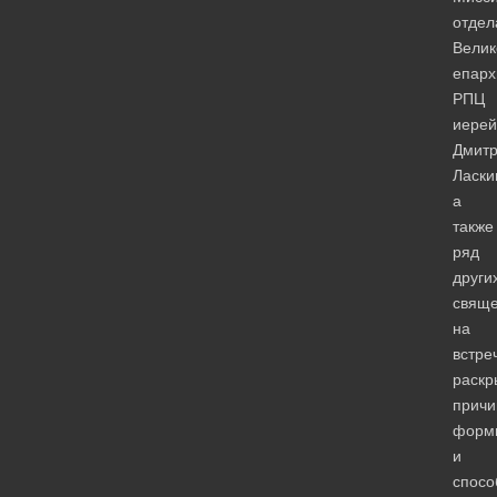
отдел
Велик
епарх
РПЦ
иерей
Дмит
Ласки
а
также
ряд
други
свяще
на
встре
раскр
причи
форм
и
спосо