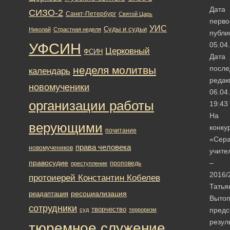
Дата
СИЗО-2
Санкт-Петербург
Святой Царь
перво
УИС
Суды и судьи
Николай
Страстная неделя
публи
УФСИН
05.04
Церковный
ФСИН
Дата
неделя молитвы
после
календарь
редак
новомученики
06.04
организации работы
19:43
На
верующими
конку
почитание
«Сер
права человека
новомучеников
учите
правосудие
–
проповедь
преступление
2016/
протоиерей Константин Кобелев
Татья
ресоциализация
реадаптация
Вытоп
сотрудники
творчество
предс
суд
терроризм
резул
тюремное служение