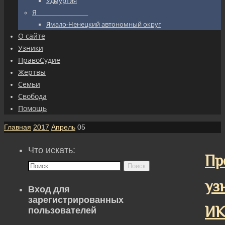
Удмуртия
Я_________________
Ямало-Ненецкий автономный округ
О сайте
Узники
ПравоСудие
Жертвы
Семьи
Свобода
Помощь
Главная
2017
Апрель
05
Что искать:
Пр
Поиск
уз
Вход для
зарегистрированных
ИК
пользователей