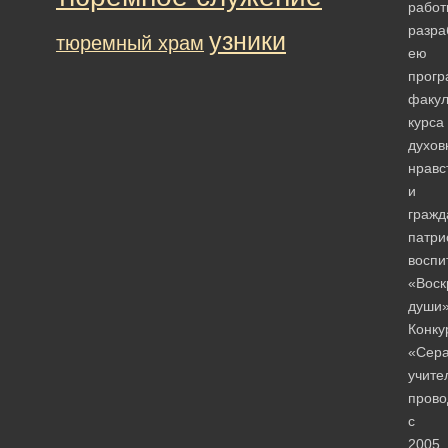
работ
разра
узники
тюремный храм
ею
прог
факул
курса
духов
нравс
и
гражд
патри
воспи
«Воск
души»
Конку
«Сер
учите
прово
с
2005