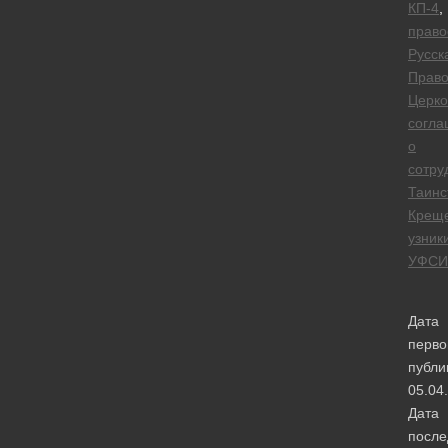
КП-4
,
право
Русск
Право
Церко
согла
о
сотру
Таинс
Крещ
узник
УФСИ
Дата
перво
публи
05.04
Дата
после