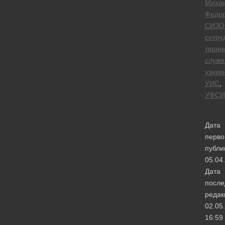
Миха
Федо
СИЗО
сотру
тюре
служе
узник
УИС
,
УФСИ
Дата
перво
публи
05.04
Дата
после
редак
02.05
16:59