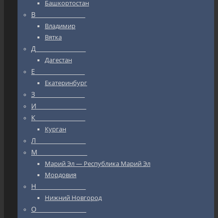
Башкортостан
В_________________
Владимир
Вятка
Д_________________
Дагестан
Е_________________
Екатеринбург
З_________________
И_________________
К_________________
Курган
Л_________________
М_________________
Марий Эл — Республика Марий Эл
Мордовия
Н_________________
Нижний Новгород
О_________________