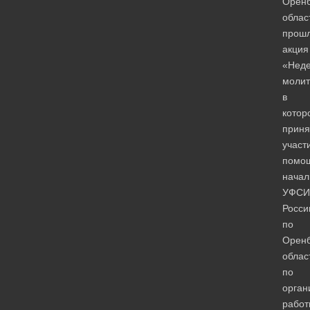
Оренб
облас
прош
акция
«Нед
молит
в
котор
приня
участ
помо
начал
УФСИ
Росси
по
Оренб
облас
по
орган
работ