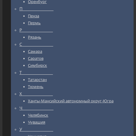
Оренбург
П_________________
Пенза
Пермь
Р_________________
Рязань
С_________________
Самара
Саратов
Симбирск
Т_________________
Татарстан
Тюмень
Х_________________
Ханты-Мансийский автономный округ-Югра
Ч_________________
Челябинск
Чувашия
У_________________