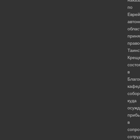
по
Еврей
автон
облас
приня
право
Таинс
Крещ
состо
в
Благо
кафе
собор
куда
осуж
приб
в
сопро
сотру