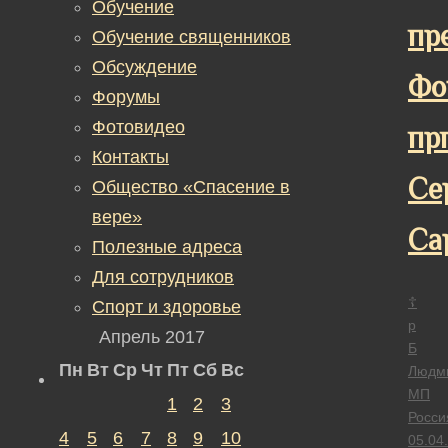
Обучение
пр
Обучение священников
Обсуждение
Фо
Форумы
Фотовидео
пр
Контакты
Се
Общество «Спасение в
вере»
Са
Полезные адреса
Для сотрудников
☦
Спорт и здоровье
р
Апрель 2017
Б
Пн
Вт
Ср
Чт
Пт
Сб
Вс
Людм
МП
1
2
3
Росси
4
5
6
7
8
9
10
05.04