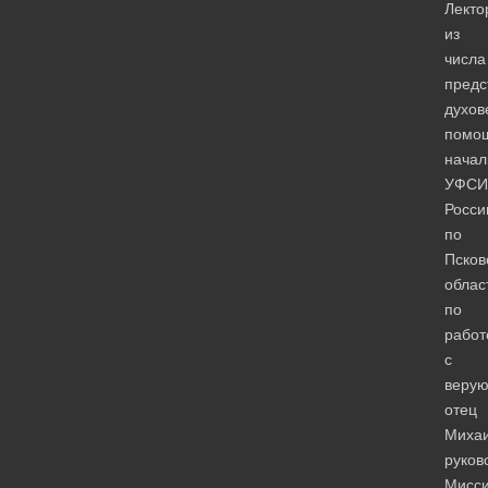
Лекто
из
числа
предс
духов
помо
начал
УФСИ
Росси
по
Псков
облас
по
работ
с
веру
отец
Михаи
руков
Мисси