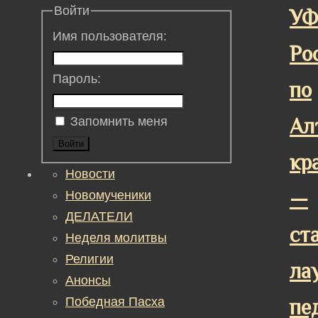
Войти
У
Имя пользователя:
Ро
Пароль:
по
Ал
Запомнить меня
Войти
кр
Новости
—
Новомученики
ДЕЛАТЕЛИ
ст
Неделя молитвы
Религии
ла
Анонсы
Победная Пасха
пе