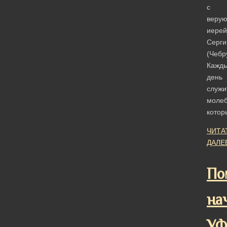
с
веру
иерей
Серги
(Чебр
Кажд
день
служи
молеб
кото
ЧИТА
ДАЛЕ
По
на
У