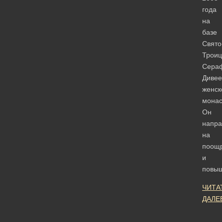
года
на
базе
Свято
Троиц
Сера
Дивее
женск
монас
Он
напра
на
поощ
и
повы
ЧИТА
ДАЛЕ