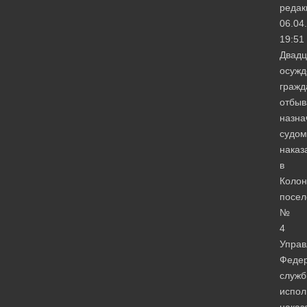
редак
06.04
19:51
Двадц
осужд
гражд
отбы
назна
судом
наказ
в
Колон
посел
№
4
Управ
Феде
служ
испол
наказ