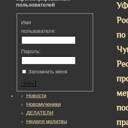
У
пользователей
Ро
Имя
пользователя:
по
Чу
Пароль:
Ре
Запомнить меня
пр
Войти
ме
Новости
Новомученики
по
ДЕЛАТЕЛИ
пр
Неделя молитвы