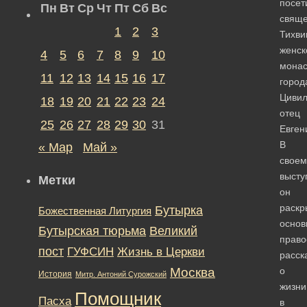
посет
Пн
Вт
Ср
Чт
Пт
Сб
Вс
свяще
1
2
3
Тихви
женск
4
5
6
7
8
9
10
мона
11
12
13
14
15
16
17
город
Цивил
18
19
20
21
22
23
24
отец
25
26
27
28
29
30
31
Евген
В
« Мар
Май »
своем
высту
Метки
он
раскр
Бутырка
Божественная Литургия
основ
Бутырская тюрьма
Великий
право
пост
ГУФСИН
Жизнь в Церкви
расск
Москва
о
История
Митр. Антоний Сурожский
жизни
Помощник
Пасха
в