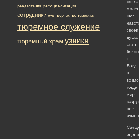
сдела
ресоциализация
реадаптация
мален
сотрудники
творчество
шаг
суд
терроризм
навст
тюремное служение
своей
душе,
узники
тюремный храм
стать
ближе
к
Богу
и
возмо
тогда
мир
вокру
нас
измен
Свящ
оцени