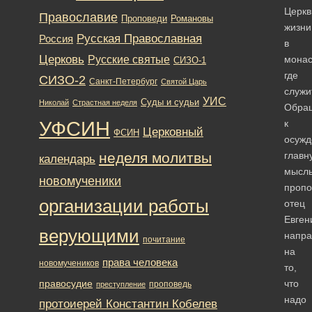
Церкв
Православие
Романовы
Проповеди
жизни
Русская Православная
Россия
в
Церковь
Русские святые
монас
СИЗО-1
где
СИЗО-2
Санкт-Петербург
Святой Царь
служи
УИС
Суды и судьи
Николай
Страстная неделя
Обра
УФСИН
к
Церковный
ФСИН
осужд
неделя молитвы
главн
календарь
мысл
новомученики
пропо
организации работы
отец
Евген
верующими
напра
почитание
на
права человека
новомучеников
то,
правосудие
что
проповедь
преступление
надо
протоиерей Константин Кобелев