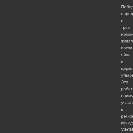
Побед
опре
в
трех
номин
живоп
пасха
яйца
и
церко
утвар
Эти
работ
приму
участ
в
регио
конку
УФСИ