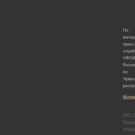
По
мате
пресс
служ
УФСИ
Росси
по
Чуваш
респу
Источ
ЛИУ-
Пасха
тюре