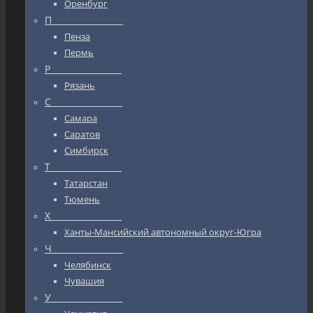
Оренбург
П_________________
Пенза
Пермь
Р_________________
Рязань
С_________________
Самара
Саратов
Симбирск
Т_________________
Татарстан
Тюмень
Х_________________
Ханты-Мансийский автономный округ-Югра
Ч_________________
Челябинск
Чувашия
У_________________