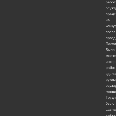
работ
осужд
предс
на
конку
посв
празд
Пасхи
Было
множе
интер
работ,
сдела
рукам
осужд
женщ
Трудн
было
сдела
выбо