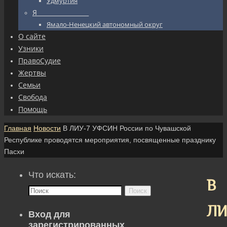
Удмуртия
Я_________________
Ямало-Ненецкий автономный округ
О сайте
Узники
ПравоСудие
Жертвы
Семьи
Свобода
Помощь
Главная
Новости
В ЛИУ-7 УФСИН России по Чувашской
Республике проводятся мероприятия, посвященные празднику
Пасхи
Что искать:
В
Поиск
ЛИ
Вход для
зарегистрированных