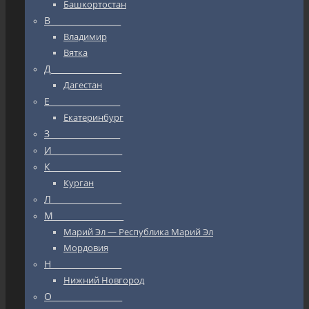
Башкортостан
В_________________
Владимир
Вятка
Д_________________
Дагестан
Е_________________
Екатеринбург
З_________________
И_________________
К_________________
Курган
Л_________________
М_________________
Марий Эл — Республика Марий Эл
Мордовия
Н_________________
Нижний Новгород
О_________________