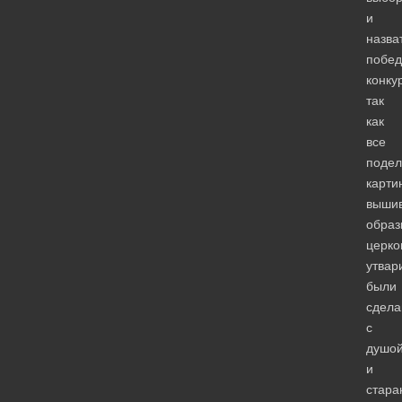
и
назва
побед
конку
так
как
все
подел
карти
вышив
образ
церко
утвар
были
сдел
с
душо
и
стара