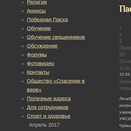
Религии
Па
Анонсы
Победная Пасха
☦
Обучение
р
Обучение священников
Б
Обсуждение
Людм
Форумы
МП
Росси
Фотовидео
11.04
Контакты
10.04
Общество «Спасение в
Узник
Чува
вере»
Полезные адреса
Лечеб
испра
Для сотрудников
учреж
Спорт и здоровье
УФСИ
Апрель 2017
Чува