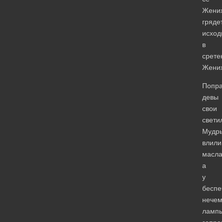
Жени
грядет
исход
в
срете
Жених
Попр
девы
свои
свети
Мудр
влили
масла
а
у
беспе
нече
ламп