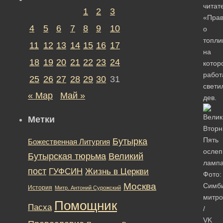
читат
1
2
3
«Пра
4
5
6
7
8
9
10
о
топли
11
12
13
14
15
16
17
на
18
19
20
21
22
23
24
котор
работ
25
26
27
28
29
30
31
свети
« Мар
Май »
дев.
Метки
Бутырка
Божественная Литургия
Бутырская тюрьма
Великий
пост
ГУФСИН
Жизнь в Церкви
Фото:
Москва
Симб
История
Митр. Антоний Сурожский
митро
Помощник
Пасха
/
VK