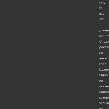
суд.
И
все
это
–
длин
монол
Спаси
растя
на
неско
глав
Еванг
Одно
из
после
наста
котор
услы
учени