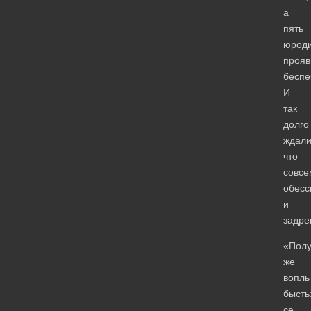
а
пять
юрод
прояв
беспе
И
так
долго
ждали
что
совсе
обесс
и
задре
«Пол
же
вопль
бысть
се