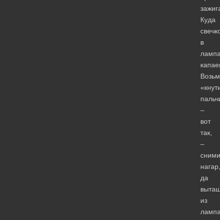
зажиг
Куда
свечк
в
лампа
капае
Возьм
«кнут
пальч
–
вот
так,
–
сним
нагар
да
выта
из
лампа