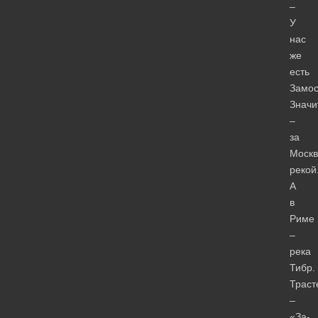
–
У
нас
же
есть
Замос
Значи
–
за
Москв
рекой
А
в
Риме
–
река
Тибр.
Траст
–
«За-