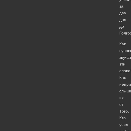
за
два
дня
до
Голго
Как
суров
звуча
эти
слова
Как
непри
слыш
их
от
Того,
Кто
учил