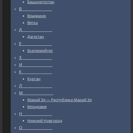
Башкортостан
В_________________
Владимир
Вятка
Д_________________
Дагестан
Е_________________
Екатеринбург
З_________________
И_________________
К_________________
Курган
Л_________________
М_________________
Марий Эл — Республика Марий Эл
Мордовия
Н_________________
Нижний Новгород
О_________________