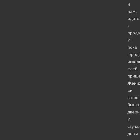
и
нам,
идите
к
прод
И
пока
юрод
искал
елей,
приш
Жених
«и
затво
быша
двери
И
стуча
девы