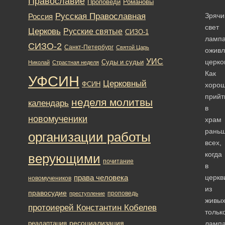
Православие
Романовы
Проповеди
Русская Православная
Зрячи
Россия
свет
Церковь
Русские святые
СИЗО-1
ламп
СИЗО-2
Санкт-Петербург
Святой Царь
оживл
УИС
церко
Суды и судьи
Николай
Страстная неделя
Как
УФСИН
Церковный
ФСИН
хоро
прийт
неделя молитвы
календарь
в
новомученики
храм
рань
организации работы
всех,
когда
верующими
почитание
в
права человека
церкв
новомучеников
из
правосудие
проповедь
преступление
живы
протоиерей Константин Кобелев
тольк
ресоциализация
реадаптация
лампа