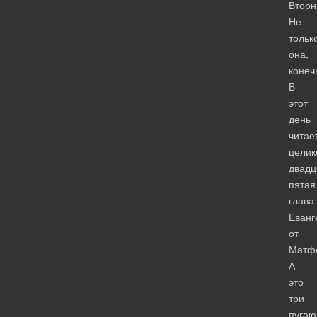
Вторн
Не
тольк
она,
конеч
В
этот
день
читае
целик
двадц
пятая
глава
Еванг
от
Матф
А
это
три
пуга