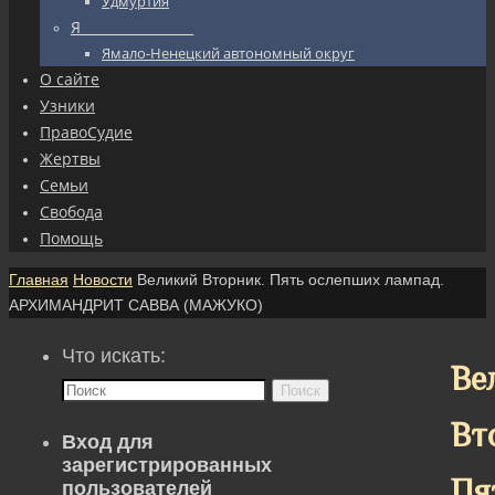
Удмуртия
Я_________________
Ямало-Ненецкий автономный округ
О сайте
Узники
ПравоСудие
Жертвы
Семьи
Свобода
Помощь
Главная
Новости
Великий Вторник. Пять ослепших лампад.
АРХИМАНДРИТ САВВА (МАЖУКО)
Что искать:
Ве
Поиск
Вт
Вход для
зарегистрированных
Пя
пользователей