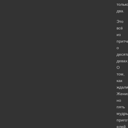
тольк
два.
Это
всё
из
притч
о
десят
девах
О
том,
как
ждал
Жених
но
пять
мудр
приго
елей,