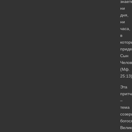
знает
ни
дня,
ни
часа,
в
котор
приде
Сын
Челов
(Мф.
25:13)
Эта
притч
–
тема
созер
богос
Велик