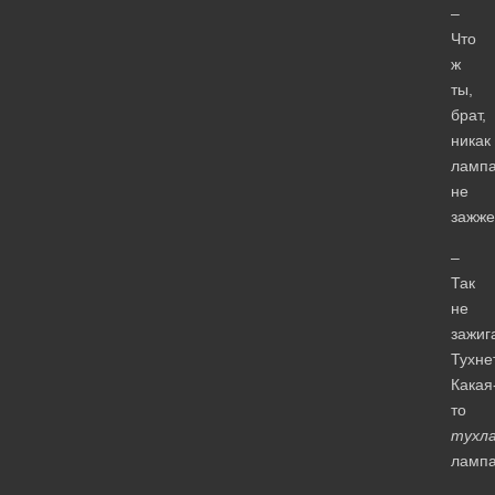
–
Что
ж
ты,
брат,
никак
лампа
не
зажж
–
Так
не
зажиг
Тухнет
Какая
то
тухл
лампа