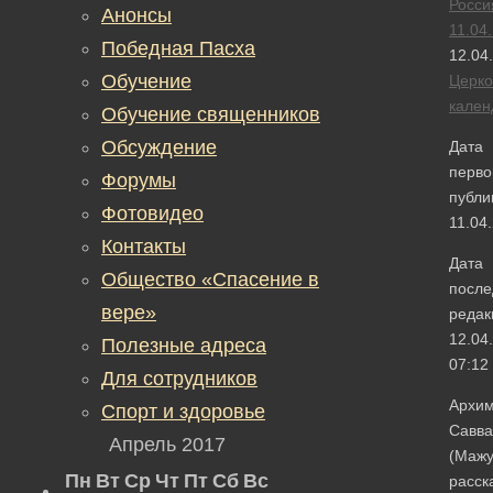
Росси
Анонсы
11.04
Победная Пасха
12.04
Обучение
Церк
кален
Обучение священников
Обсуждение
Дата
перво
Форумы
публи
Фотовидео
11.04
Контакты
Дата
Общество «Спасение в
после
вере»
редак
12.04
Полезные адреса
07:12
Для сотрудников
Архим
Спорт и здоровье
Савва
Апрель 2017
(Мажу
Пн
Вт
Ср
Чт
Пт
Сб
Вс
расск