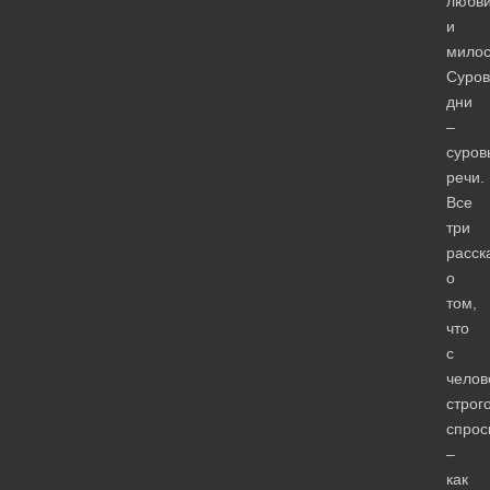
любв
и
милос
Суро
дни
–
суров
речи.
Все
три
расск
о
том,
что
с
челов
строг
спрос
–
как