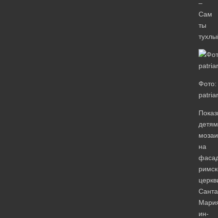
–
Сам
ты
тухлы
Фото:
patria
Пока
детям
мозаи
на
фаса
римск
церкв
Санта
Мари
ин-