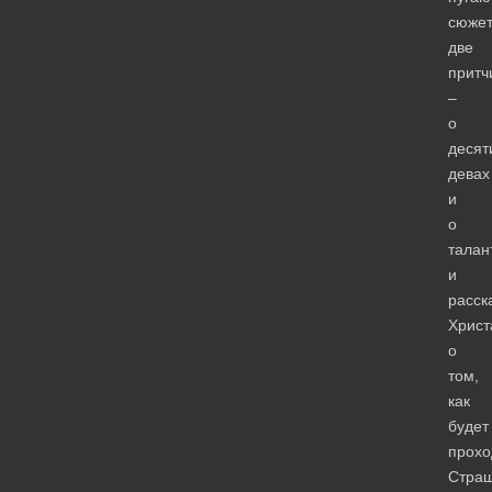
сюжет
две
притч
–
о
десят
девах
и
о
талан
и
расск
Христ
о
том,
как
будет
прохо
Стра