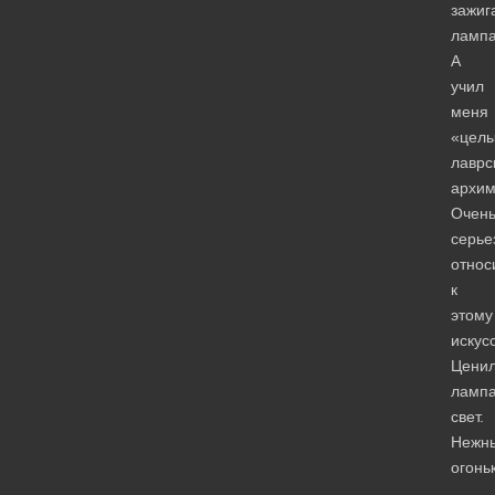
зажиг
лампа
А
учил
меня
«цел
лаврс
архим
Очен
серье
относ
к
этому
искусс
Цени
ламп
свет.
Нежн
огонь