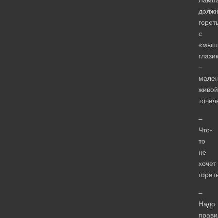
долж
горет
с
«мыш
глази
–
мален
живой
точеч
–
Что-
то
не
хочет
гореть
–
Надо
прави