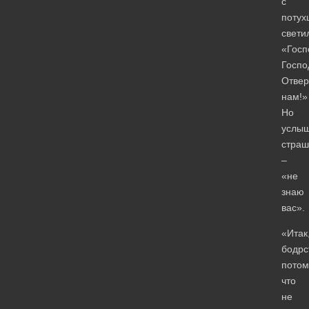
с
поту
свети
«Госп
Госпо
Отвер
нам!»
Но
услы
страш
–
«не
знаю
вас».
«Итак
бодрс
потом
что
не