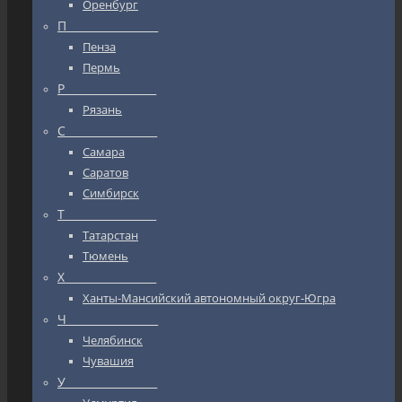
Оренбург
П_________________
Пенза
Пермь
Р_________________
Рязань
С_________________
Самара
Саратов
Симбирск
Т_________________
Татарстан
Тюмень
Х_________________
Ханты-Мансийский автономный округ-Югра
Ч_________________
Челябинск
Чувашия
У_________________