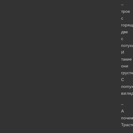
–
трое
с
горящ
две
с
потух
И
такие
они
груст
С
поту
взгля
–
А
почем
Траст