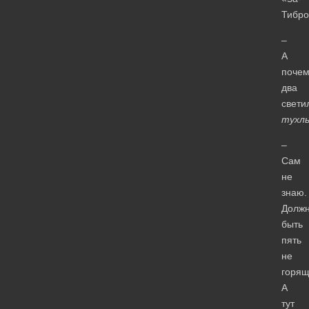
Тибро
–
А
почем
два
свети
тухл
–
Сам
не
знаю.
Долж
быть
пять
не
горящ
А
тут