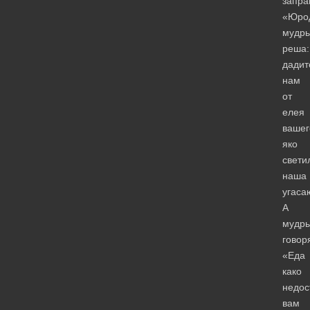
запра
«Юро
мудр
реша:
дадит
нам
от
елея
вашег
яко
свети
наша
угаса
А
мудр
говор
«Еда
како
недос
вам