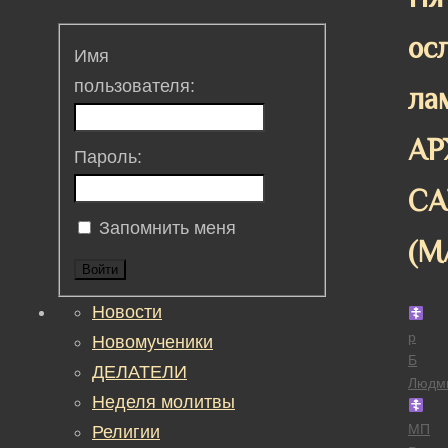
ос
Имя
пользователя:
ла
АР
Пароль:
СА
Запомнить меня
(М
Войти
Новости
р
Новомученики
Б
ДЕЛАТЕЛИ
Людм
Неделя молитвы
МП
Религии