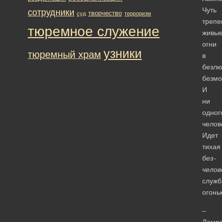
Чуть
сотрудники
творчество
суд
терроризм
трепе
тюремное служение
живы
огни
узники
тюремный храм
в
безл
безмо
И
ни
одног
челов
Идет
тихая
без-
челов
служб
огонь
–
Ламп