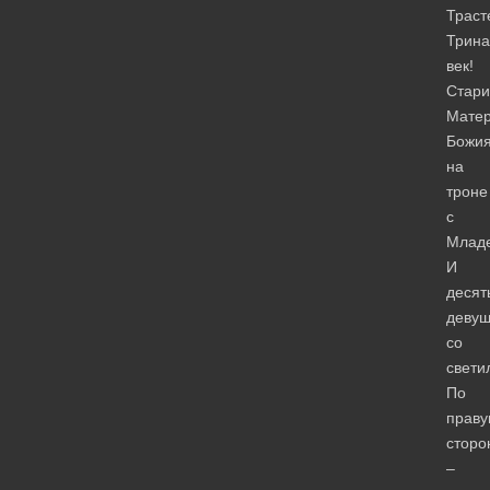
Траст
Трина
век!
Стари
Мате
Божи
на
троне
с
Млад
И
десят
девуш
со
свети
По
прав
сторо
–