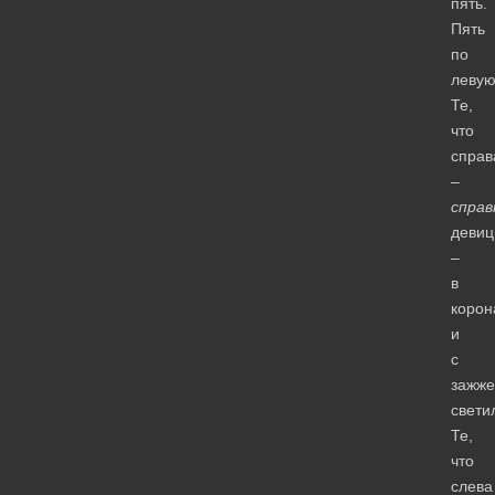
пять.
Пять
по
левую
Те,
что
справ
–
справ
деви
–
в
корон
и
с
зажж
свети
Те,
что
слева