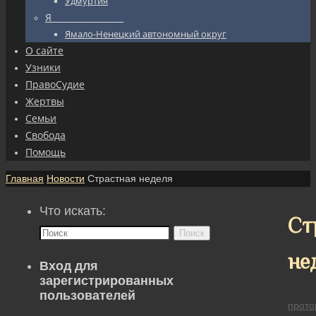
Удмуртия
Я_________________
Ямало-Ненецкий автономный округ
О сайте
Узники
ПравоСудие
Жертвы
Семьи
Свобода
Помощь
Главная
Новости
Страстная неделя
Что искать:
Ст
Поиск
не
Вход для
зарегистрированных
пользователей
прото