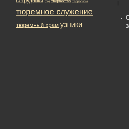
сотрудники
творчество
суд
терроризм
!
тюремное служение
узники
тюремный храм