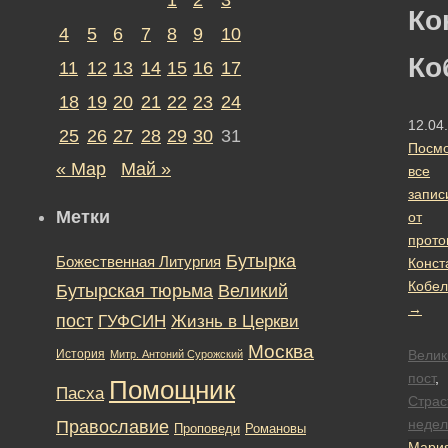
Ко
4
5
6
7
8
9
10
Ко
11
12
13
14
15
16
17
18
19
20
21
22
23
24
12.04
25
26
27
28
29
30
31
Посмо
« Мар
Май »
все
запис
Метки
от
прото
Бутырка
Божественная Литургия
Конст
Кобел
Бутырская тюрьма
Великий
→
пост
ГУФСИН
Жизнь в Церкви
Москва
История
Велик
Митр. Антоний Сурожский
пост
,
Помощник
Пасха
Страс
недел
Православие
Романовы
Проповеди
Мари