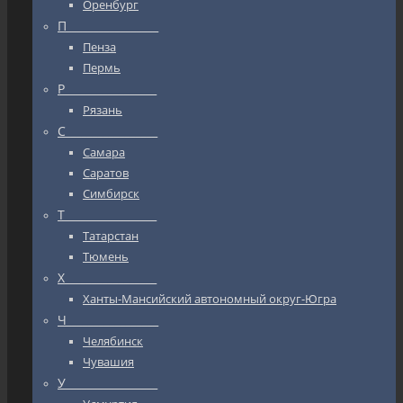
Оренбург
П_________________
Пенза
Пермь
Р_________________
Рязань
С_________________
Самара
Саратов
Симбирск
Т_________________
Татарстан
Тюмень
Х_________________
Ханты-Мансийский автономный округ-Югра
Ч_________________
Челябинск
Чувашия
У_________________