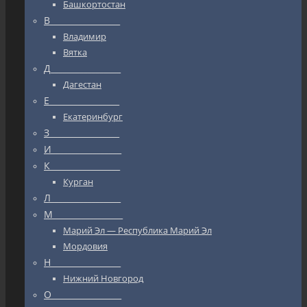
Башкортостан
В_________________
Владимир
Вятка
Д_________________
Дагестан
Е_________________
Екатеринбург
З_________________
И_________________
К_________________
Курган
Л_________________
М_________________
Марий Эл — Республика Марий Эл
Мордовия
Н_________________
Нижний Новгород
О_________________