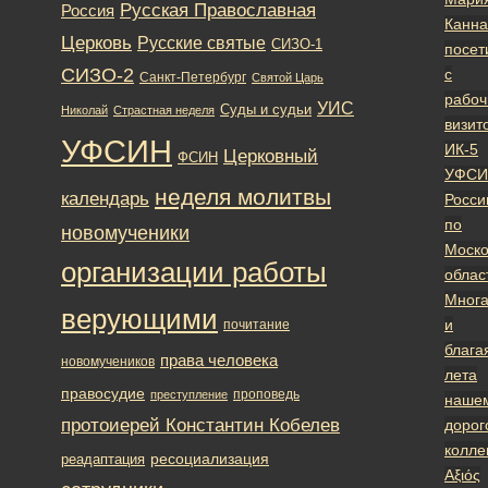
Русская Православная
Россия
Канна
Церковь
Русские святые
СИЗО-1
посет
СИЗО-2
с
Санкт-Петербург
Святой Царь
рабо
УИС
Суды и судьи
Николай
Страстная неделя
визит
УФСИН
ИК-5
Церковный
ФСИН
УФСИ
неделя молитвы
календарь
Росси
по
новомученики
Моско
организации работы
облас
Мног
верующими
и
почитание
блага
права человека
новомучеников
лета
правосудие
проповедь
преступление
наше
протоиерей Константин Кобелев
дорог
колл
ресоциализация
реадаптация
Αξιός