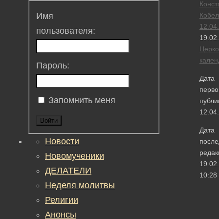
Конст
Кобел
Имя
12.04
пользователя:
19.02
Церк
кален
Пароль:
Дата
перво
Запомнить меня
публи
12.04
Войти
Дата
Новости
после
редак
Новомученики
19.02
ДЕЛАТЕЛИ
10:28
Неделя молитвы
Религии
Анонсы