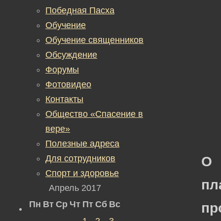
Победная Пасха
Обучение
Обучение священников
Обсуждение
Форумы
Фотовидео
Контакты
Общество «Спасение в
вере»
Полезные адреса
Для сотрудников
О
Спорт и здоровье
пл
Апрель 2017
Пн
Вт
Ср
Чт
Пт
Сб
Вс
пр
1
2
3