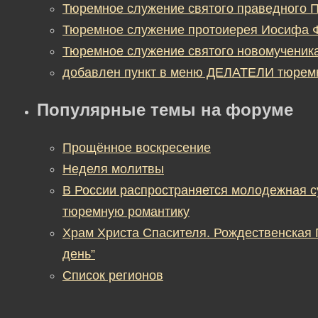
Тюремное служение святого праведного П
Тюремное служение протоиерея Иосифа 
Тюремное служение святого новомученик
добавлен пункт в меню ДЕЛАТЕЛИ тюрем
Популярные темы на форуме
Прощённое воскресение
Неделя молитвы
В России распространяется молодежная 
тюремную романтику
Храм Христа Спасителя. Рождественская
день”
Список регионов