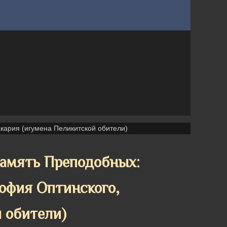
кария (игумена Пеликитской обители)
память Преподобных:
офия Оптинского,
 обители)