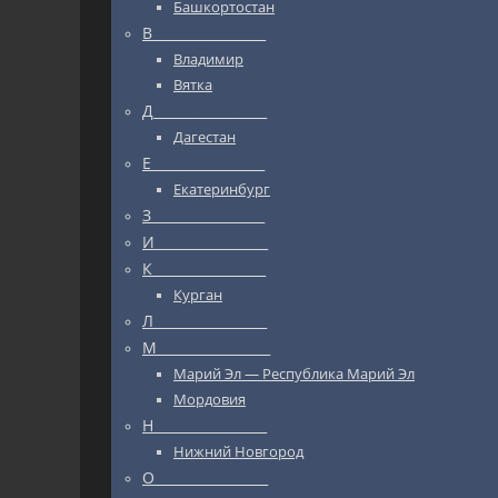
Башкортостан
В_________________
Владимир
Вятка
Д_________________
Дагестан
Е_________________
Екатеринбург
З_________________
И_________________
К_________________
Курган
Л_________________
М_________________
Марий Эл — Республика Марий Эл
Мордовия
Н_________________
Нижний Новгород
О_________________