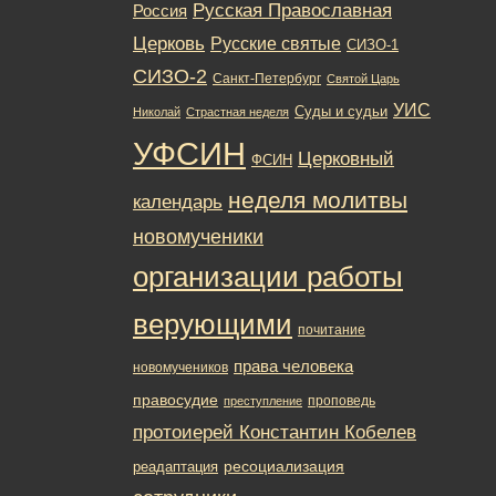
Русская Православная
Россия
Церковь
Русские святые
СИЗО-1
СИЗО-2
Санкт-Петербург
Святой Царь
УИС
Суды и судьи
Николай
Страстная неделя
УФСИН
Церковный
ФСИН
неделя молитвы
календарь
новомученики
организации работы
верующими
почитание
права человека
новомучеников
правосудие
проповедь
преступление
протоиерей Константин Кобелев
ресоциализация
реадаптация