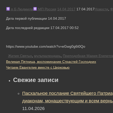
р Б Людмила
МП Россия
14.04.2017
17.04.2017
Новости
,
Ф
Дата первой публикации 14.04.2017
Дата последней редакции 17.04.2017 00:52
https://www.youtube.com/watch?v=eGwg0g6t0Qo
Жития Святых
,
мульткалендарь
,
Преподобная Мария Египетс
Великая Пятница, воспоминание Страстей Господних
Читаем Евангелие вместе с Церковью
Свежие записи
Пасхальное послание Святейшего Патриа
диаконам, монашествующим и всем верны
11.04.2026