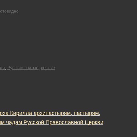
отовидео
кая
,
Русские святые
,
святые
.
рха Кирилла архипастырям, пастырям,
м чадам Русской Православной Церкви