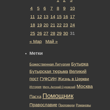
4
5
6
7
8
9
10
11
12
13
14
15
16
17
18
19
20
21
22
23
24
25
26
27
28
29
30
31
« Мар
Май »
Метки
Бутырка
Божественная Литургия
Бутырская тюрьма
Великий
пост
ГУФСИН
Жизнь в Церкви
Москва
История
Митр. Антоний Сурожский
Помощник
Пасха
Православие
Романовы
Проповеди