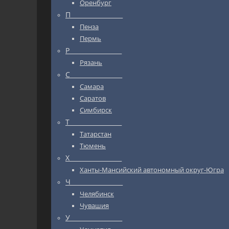
Оренбург
П_________________
Пенза
Пермь
Р_________________
Рязань
С_________________
Самара
Саратов
Симбирск
Т_________________
Татарстан
Тюмень
Х_________________
Ханты-Мансийский автономный округ-Югра
Ч_________________
Челябинск
Чувашия
У_________________