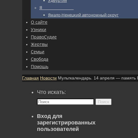
Удмуртия
Я_________________
Ямало-Ненецкий автономный округ
О сайте
Узники
ПравоСудие
Жертвы
Семьи
Свобода
Помощь
Главная
Новости
Мульткалендарь. 14 апреля — память 
Что искать:
Поиск
Вход для
зарегистрированных
пользователей