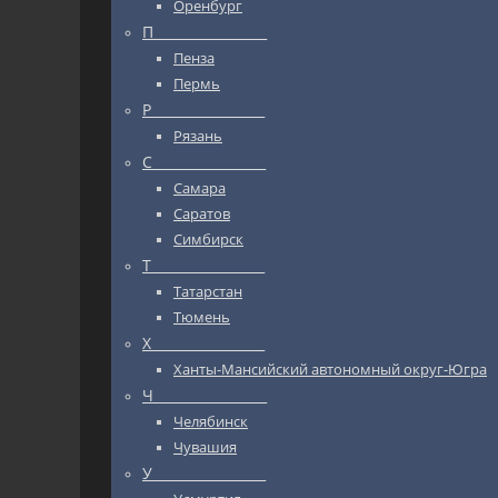
Оренбург
П_________________
Пенза
Пермь
Р_________________
Рязань
С_________________
Самара
Саратов
Симбирск
Т_________________
Татарстан
Тюмень
Х_________________
Ханты-Мансийский автономный округ-Югра
Ч_________________
Челябинск
Чувашия
У_________________