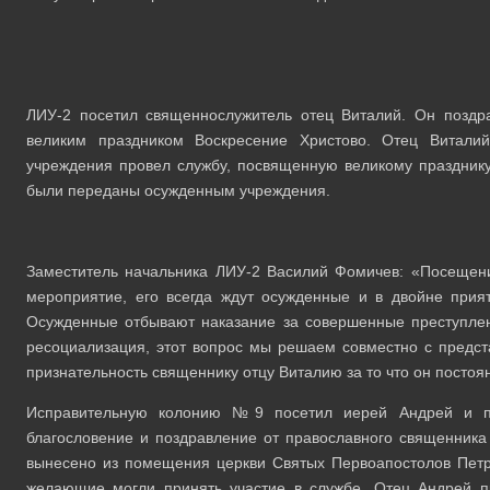
ЛИУ-2 посетил священнослужитель отец Виталий. Он поздр
великим праздником Воскресение Христово. Отец Витали
учреждения провел службу, посвященную великому празднику
были переданы осужденным учреждения.
Заместитель начальника ЛИУ-2 Василий Фомичев: «Посещен
мероприятие, его всегда ждут осужденные и в двойне прия
Осужденные отбывают наказание за совершенные преступлен
ресоциализация, этот вопрос мы решаем совместно с предст
признательность священнику отцу Виталию за то что он постоя
Исправительную колонию №9 посетил иерей Андрей и пр
благословение и поздравление от православного священника
вынесено из помещения церкви Святых Первоапостолов Петр
желающие могли принять участие в службе. Отец Андрей п