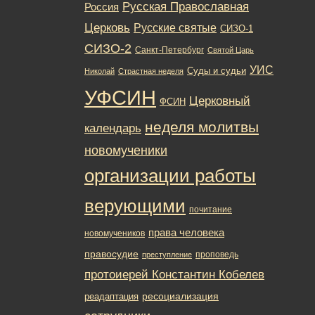
Русская Православная
Россия
Церковь
Русские святые
СИЗО-1
СИЗО-2
Санкт-Петербург
Святой Царь
УИС
Суды и судьи
Николай
Страстная неделя
УФСИН
Церковный
ФСИН
неделя молитвы
календарь
новомученики
организации работы
верующими
почитание
права человека
новомучеников
правосудие
проповедь
преступление
протоиерей Константин Кобелев
ресоциализация
реадаптация