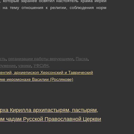
 которые заранее освятил настоятель храма иерей
 на тему отношения к религии, соблюдения норм
сть
,
организации работы верующими
,
Пасха
,
лужение
,
узники
,
УФСИН
.
кентий, архиепископ Херсонский и Таврический
ке иеромонахе Василии (Рослякове)
рха Кирилла архипастырям, пастырям,
м чадам Русской Православной Церкви