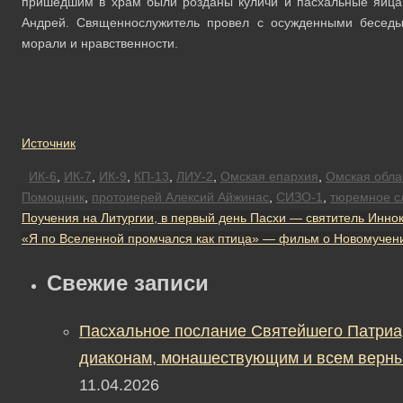
пришедшим в храм были розданы куличи и пасхальные яйца,
Андрей. Священнослужитель провел с осужденными беседы
морали и нравственности.
Источник
ИК-6
,
ИК-7
,
ИК-9
,
КП-13
,
ЛИУ-2
,
Омская епархия
,
Омская обла
Помощник
,
протоиерей Алексий Айжинас
,
СИЗО-1
,
тюремное с
Поучения на Литургии, в первый день Пасхи — cвятитель Инно
«Я по Вселенной промчался как птица» — фильм о Новомучени
Свежие записи
Пасхальное послание Святейшего Патриа
диаконам, монашествующим и всем верны
11.04.2026