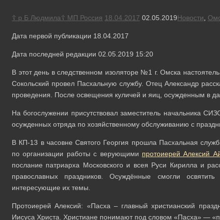
☦ р Б Людмила☦ МП Россия
18.04.2017
02.05.2019
Новости
,
Ом
Дата первой публикации 18.04.2017
Дата последней редакции 02.05.2019 15:20
В этот день в следственном изоляторе №1 г. Омска настоятел
Сокольский провел Пасхальную службу. Отец Александр расск
проведения. После освещения куличей и яиц, осужденным в д
На богослужении присутствовал заместитель начальника СИЗО
осужденных отряда по хозяйственному обслуживанию с праздн
В КП-13 в часовне Святого Георгия прошла Пасхальная слу
по организации работы с верующими
протоиерей Алексий А
послание патриарха Московского и всея Руси Кирилла и ра
православных праздников. Осуждённые смогли освятить
интересующие их темы.
Протоиерей Алексий: «Пасха – главный христианский празд
Иисуса Христа. Христиане понимают под словом «Пасха» — «пр