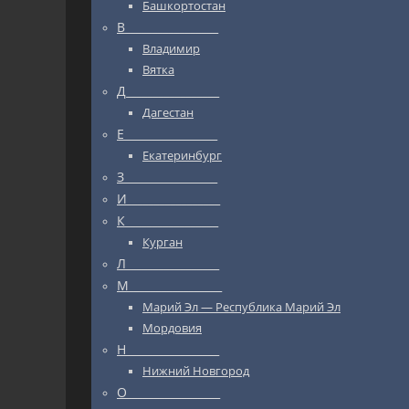
Башкортостан
В_________________
Владимир
Вятка
Д_________________
Дагестан
Е_________________
Екатеринбург
З_________________
И_________________
К_________________
Курган
Л_________________
М_________________
Марий Эл — Республика Марий Эл
Мордовия
Н_________________
Нижний Новгород
О_________________