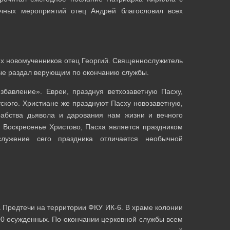
чных мероприятий отец Андрей благословил всех
их новомученников отец Георгий. Священнослужитель
рые раздал верующим по окончанию службы.
збавление». Евреи, празднуя ветхозаветную Пасху,
ского. Христиане же празднуют Пасху новозаветную,
 рабства дьявола и дарования нам жизни и вечного
 Воскресенье Христово, Пасха является праздником
лужение сего праздника отличается необычной
 Предтечи на территории ФКУ ИК-6. В храме колонии
00 осужденных. По окончании церковной службы всем