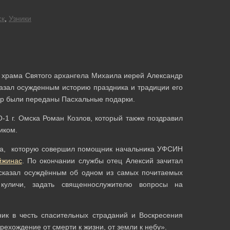
ск
,
Узники
ь храма Святого архангела Михаила иерей Александр
азал осужденным историю праздника и традиции его
ар были переданы Пасхальные подарки.
-1 г. Омска Роман Козлов, который также поздравил
иком.
жба, которую совершил помощник начальника УФСИН
йжинас
. По окончании службы отец Алексий зачитал
ссказал осуждённым об одном из самых почитаемых
 куличи, задать священнослужителю вопросы на
ник в честь спасительных страданий и Воскресения
ехождение от смерти к жизни, от земли к небу».