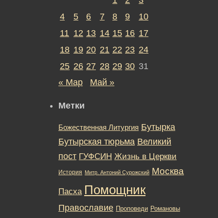
4
5
6
7
8
9
10
11
12
13
14
15
16
17
18
19
20
21
22
23
24
25
26
27
28
29
30
31
« Мар
Май »
Метки
Бутырка
Божественная Литургия
Бутырская тюрьма
Великий
пост
ГУФСИН
Жизнь в Церкви
Москва
История
Митр. Антоний Сурожский
Помощник
Пасха
Православие
Романовы
Проповеди