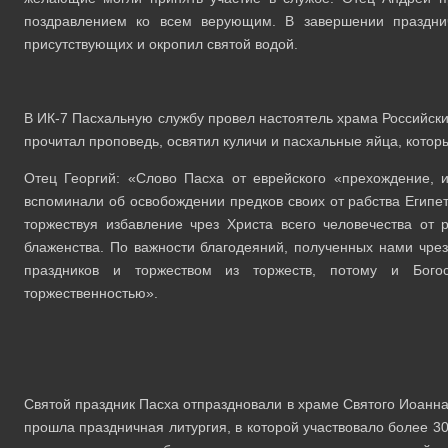
поздравлением ко всем верующим. В завершении праздни
присутствующих и окропил святой водой.
В ИК-7 Пасхальную службу провел настоятель храма Российск
прочитал проповедь, освятил куличи и пасхальные яйца, кото
Отец Георгий: «Слово Пасха от еврейского «прехождение, и
вспоминали об освобождении предков своих от рабства Египет
торжествуя избавление чрез Христа всего человечества от
блаженства. По важности благодеяний, полученных нами чрез
праздников и торжеством из торжеств, потому и Богос
торжественностью».
Святой праздник Пасха отпраздновали в храме Святого Иоанна
прошла праздничная литургия, в которой участвовало более 3