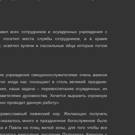
авил всех сотрудников и осужденных учреждения с
й посетил места службы сотрудников, а в храме
, освятил куличи и пасхальные яйца которые потом
ие учреждения священнослужителями очень важное
тно когда нас посещают в столь великий праздник.
ия, наша задача – перевоспитание осужденных, их
авителями духовенства. Хочется выразить огромную
нно проводит данную работу».
авославный певческий хор. Желающих получить
 оказалось много и праздничное богослужение было
а и Павла на плац жилой зоны, для того чтобы все
рочитал ежегодное послание Патриарха Кирилла с