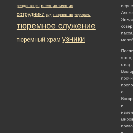
ресоциализация
иере
реадаптация
Алекс
сотрудники
творчество
суд
терроризм
Янков
тюремное служение
сове
пасха
узники
тюремный храм
молеб
Посл
этого,
отец
Викто
прочи
пропо
о
Воскр
и
измен
миров
прив
к