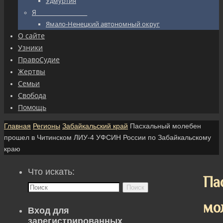
Удмуртия
Я_________________
Ямало-Ненецкий автономный округ
О сайте
Узники
ПравоСудие
Жертвы
Семьи
Свобода
Помощь
Главная
Регионы
Забайкальский край
Пасхальный молебен
прошел в Читинском ЛИУ-4 УФСИН России по Забайкальскому
краю
Что искать:
Па
Поиск
мо
Вход для
зарегистрированных