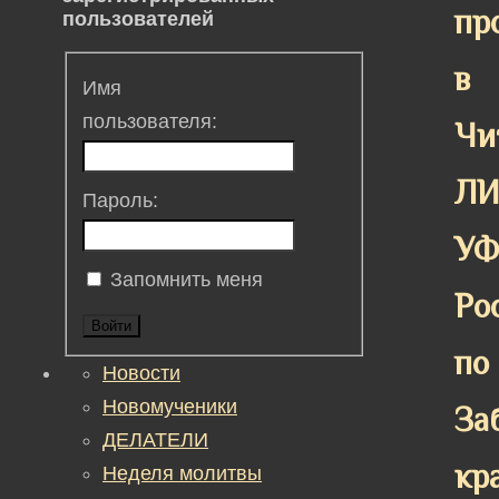
пр
пользователей
в
Имя
пользователя:
Чи
ЛИ
Пароль:
У
Запомнить меня
Ро
Войти
по
Новости
Новомученики
За
ДЕЛАТЕЛИ
кр
Неделя молитвы