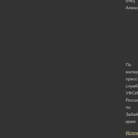
отец
Алекс
По
мате
пресс
служ
УФСИ
Росси
по
Забай
краю
Источ