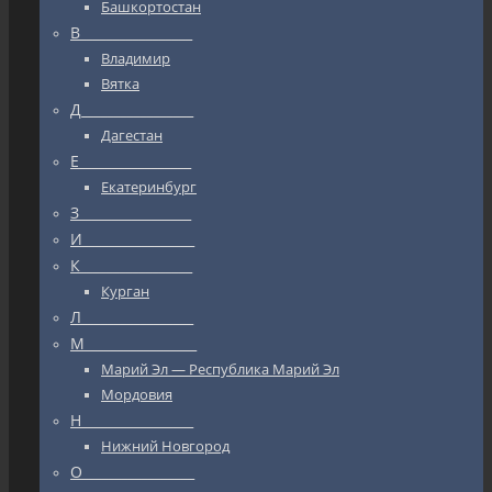
Башкортостан
В_________________
Владимир
Вятка
Д_________________
Дагестан
Е_________________
Екатеринбург
З_________________
И_________________
К_________________
Курган
Л_________________
М_________________
Марий Эл — Республика Марий Эл
Мордовия
Н_________________
Нижний Новгород
О_________________