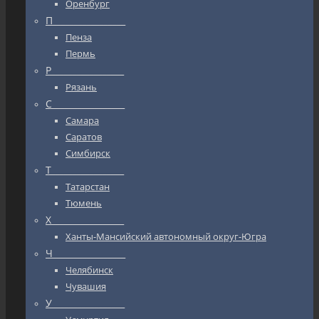
Оренбург
П_________________
Пенза
Пермь
Р_________________
Рязань
С_________________
Самара
Саратов
Симбирск
Т_________________
Татарстан
Тюмень
Х_________________
Ханты-Мансийский автономный округ-Югра
Ч_________________
Челябинск
Чувашия
У_________________