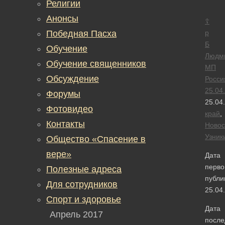
Религии
Анонсы
☦
Победная Пасха
р
Б
Обучение
Людм
Обучение священников
МП
Обсуждение
Росси
25.04
Форумы
25.04
Фотовидео
край
,
Контакты
Новос
Узник
Общество «Спасение в
вере»
Дата
перво
Полезные адреса
публи
Для сотрудников
25.04
Спорт и здоровье
Дата
Апрель 2017
после