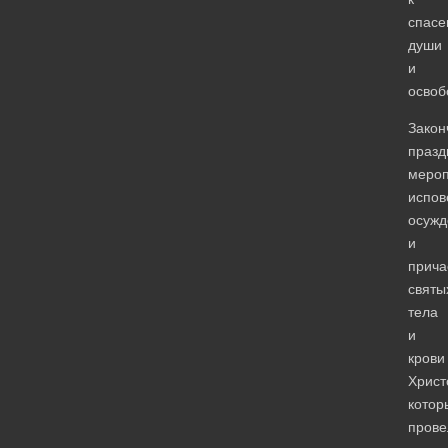
спас
души
и
освоб
Закон
празд
мероп
испов
осужд
и
прича
святы
тела
и
крови
Христ
котор
прове