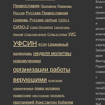
Благо
Православие
Романовы
Проповеди
всех
Русская Православная
право
Россия
храмо
Церковь
Русские святые
СИЗО-1
и
СИЗО-2
Санкт-Петербург
Святой Царь
моле
УИС
комна
Суды и судьи
Николай
Страстная неделя
испра
УФСИН
Церковный
ФСИН
учреж
Забай
неделя молитвы
календарь
края
новомученики
Викто
Переп
организации работы
совме
с
верующими
почитание
окро
лечеб
права человека
новомучеников
испра
правосудие
проповедь
преступление
учреж
протоиерей Константин Кобелев
№4