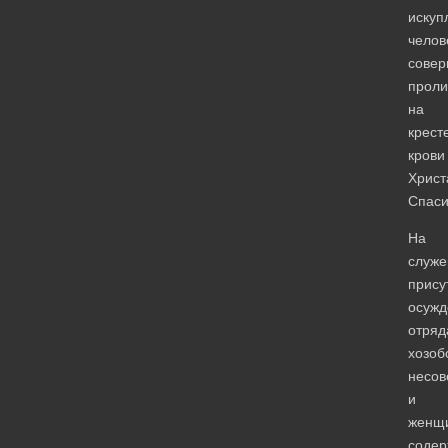
искуп
челов
совер
проли
на
крест
крови
Христ
Спаси
На
служе
прису
осуж
отряд
хозоб
несов
и
женщ
соде