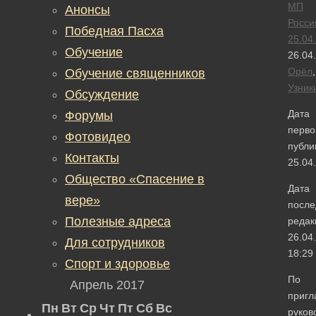
МП
Анонсы
Росси
Победная Пасха
25.04
Обучение
26.04
Орёл
,
Обучение священников
Узник
Обсуждение
Дата
Форумы
перво
Фотовидео
публи
Контакты
25.04
Общество «Спасение в
Дата
вере»
после
Полезные адреса
редак
26.04
Для сотрудников
18:29
Спорт и здоровье
По
Апрель 2017
приг
Пн
Вт
Ср
Чт
Пт
Сб
Вс
руков