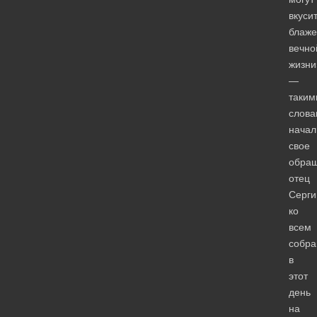
вкуси
блаже
вечно
жизни
—
таким
слова
начал
свое
обра
отец
Серги
ко
всем
собр
в
этот
день
на