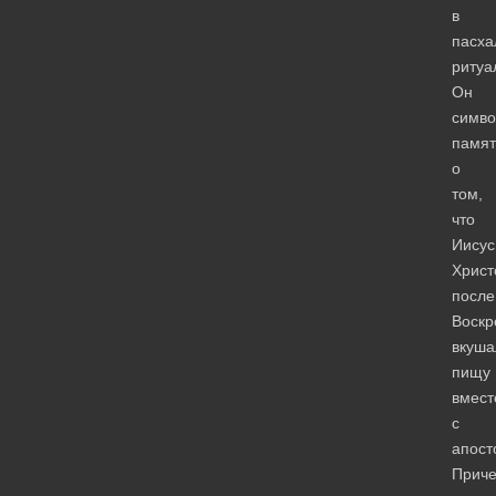
в
пасха
ритуа
Он
симво
памят
о
том,
что
Иисус
Христ
после
Воскр
вкуша
пищу
вмест
с
апост
Прич