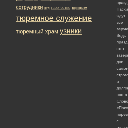
празд
сотрудники
творчество
суд
терроризм
Пасхи
ждут
тюремное служение
все
веру
узники
тюремный храм
Ведь
празд
этот
завер
дни
самог
строг
и
долго
поста
Слов
«Пасх
перев
с
грече