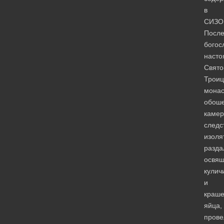
в
СИЗО
Посл
богос
насто
Свято
Троиц
мона
обош
каме
следс
изоля
разда
освя
кулич
и
краш
яйца,
прове