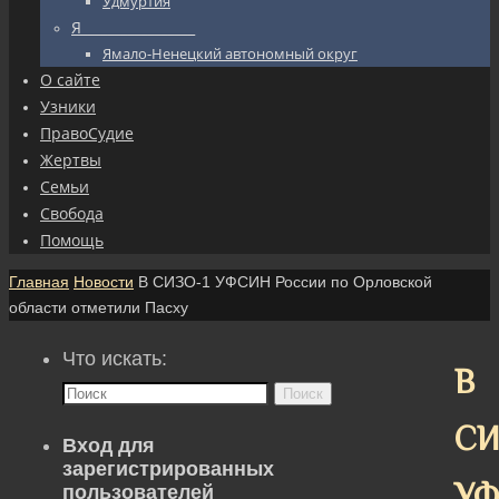
Удмуртия
Я_________________
Ямало-Ненецкий автономный округ
О сайте
Узники
ПравоСудие
Жертвы
Семьи
Свобода
Помощь
Главная
Новости
В СИЗО-1 УФСИН России по Орловской
области отметили Пасху
Что искать:
В
Поиск
СИ
Вход для
зарегистрированных
У
пользователей