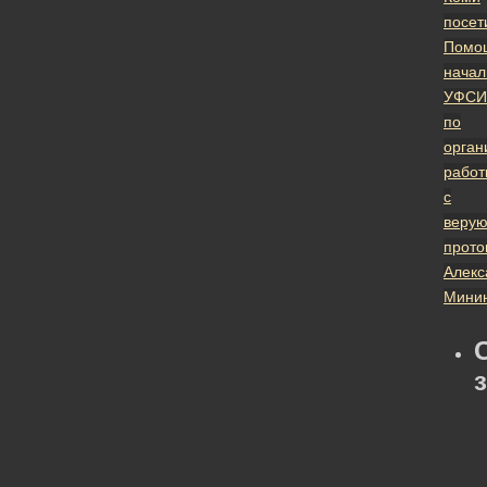
посет
Помо
начал
УФСИ
по
орган
работ
с
веру
прото
Алекс
Мини