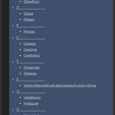
Оренбург
П_________________
Пенза
Пермь
Р_________________
Рязань
С_________________
Самара
Саратов
Симбирск
Т_________________
Татарстан
Тюмень
Х_________________
Ханты-Мансийский автономный округ-Югра
Ч_________________
Челябинск
Чувашия
У_________________