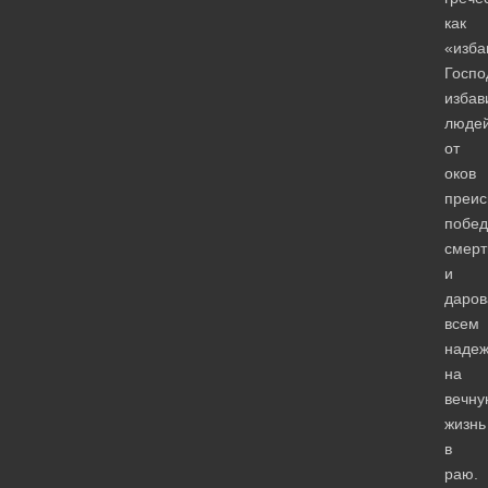
как
«изба
Госпо
избав
люде
от
оков
преис
побед
смерт
и
даров
всем
надеж
на
вечну
жизнь
в
раю.