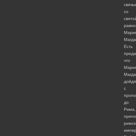
связы
со
свято
равно
Мари
Магда
Есть
преда
что
Мари
Магда
дойдя
с
проп
до
Рима,
препо
римск
импер