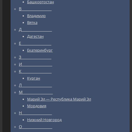
Башкортостан
В_________________
Владимир
Вятка
Д_________________
Дагестан
Е_________________
Екатеринбург
З_________________
И_________________
К_________________
Курган
Л_________________
М_________________
Марий Эл — Республика Марий Эл
Мордовия
Н_________________
Нижний Новгород
О_________________