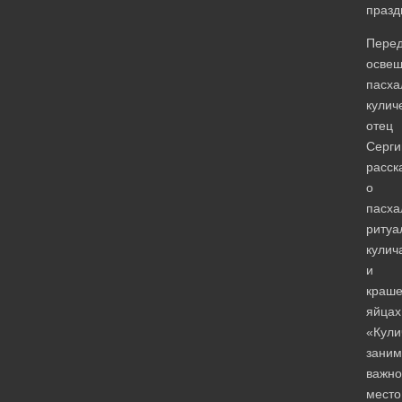
празд
Пере
осве
пасха
кулич
отец
Серги
расск
о
пасха
ритуа
кулич
и
краш
яйцах
«Кули
заним
важно
место