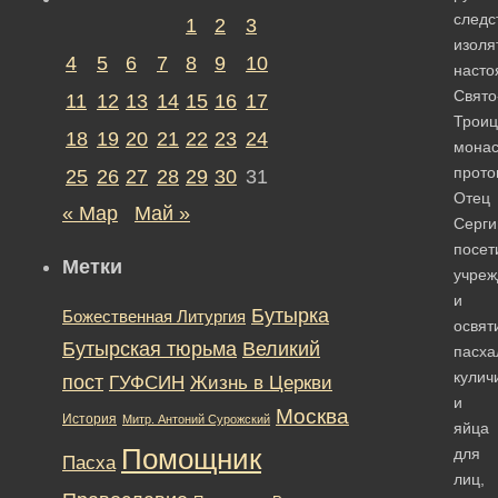
следс
1
2
3
изоля
4
5
6
7
8
9
10
насто
Свято
11
12
13
14
15
16
17
Троиц
18
19
20
21
22
23
24
мона
прото
25
26
27
28
29
30
31
Отец
« Мар
Май »
Серги
посет
Метки
учреж
и
Бутырка
Божественная Литургия
освят
Бутырская тюрьма
Великий
пасха
кулич
пост
ГУФСИН
Жизнь в Церкви
и
Москва
История
Митр. Антоний Сурожский
яйца
Помощник
для
Пасха
лиц,