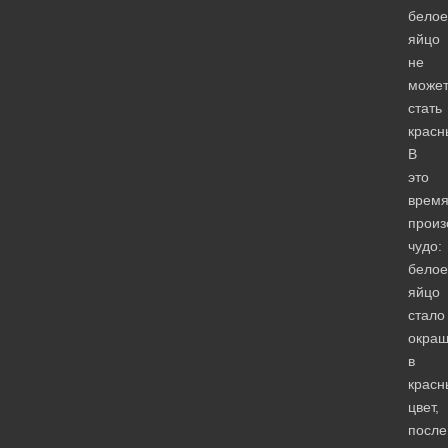
белое
яйцо
не
може
стать
красн
В
это
врем
прои
чудо:
белое
яйцо
стало
окраш
в
красн
цвет,
после