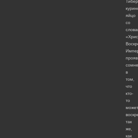
Тибе
курин
яйцо
со
слова
«Хрис
Воскр
Импер
прояв
сомн
в
том,
что
кто-
то
може
воскр
так
же,
как