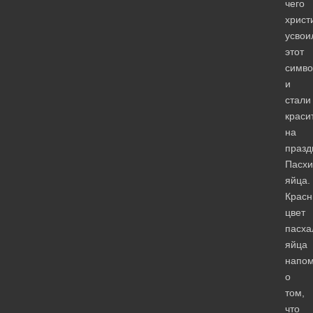
чего
христ
усвои
этот
симво
и
стали
краси
на
празд
Пасхи
яйца.
Крас
цвет
пасха
яйца
напом
о
том,
что