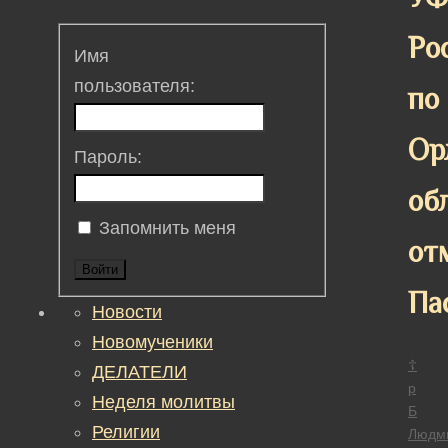
Ро
Имя
пользователя:
по
Ор
Пароль:
об
Запомнить меня
от
Войти
Па
Новости
Новомученики
☦
ДЕЛАТЕЛИ
р
Неделя молитвы
Б
Религии
Людм