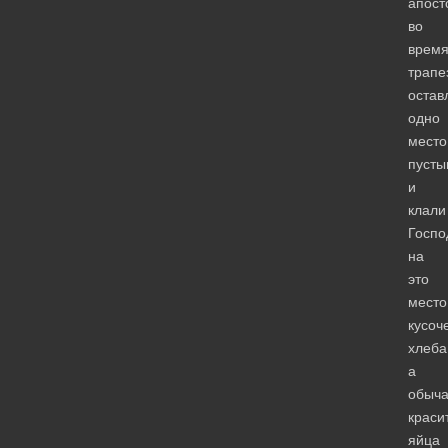
апост
во
врем
трапе
остав
одно
место
пусты
и
клали
Госпо
на
это
место
кусоч
хлеба
а
обыч
краси
яйца