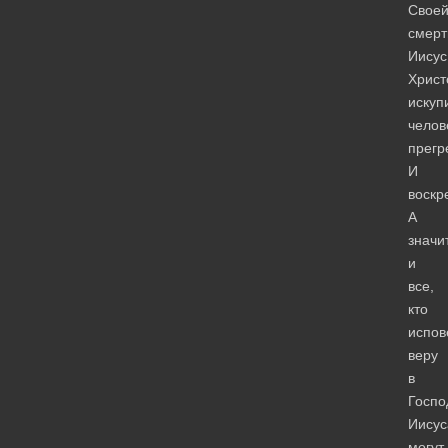
Свое
смер
Иисус
Христ
искуп
челов
прегр
И
воскр
А
значит
и
все,
кто
испов
веру
в
Госпо
Иисус
могут