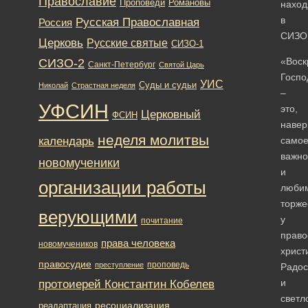
Православие
Романовы
Проповеди
нахо
в
Русская Православная
Россия
СИЗО
Церковь
Русские святые
СИЗО-1
«Воск
СИЗО-2
Санкт-Петербург
Святой Царь
Госпо
УИС
Суды и судьи
Николай
Страстная неделя
–
УФСИН
это,
Церковный
ФСИН
навер
неделя молитвы
календарь
само
важно
новомученики
и
организации работы
люби
торже
верующими
у
почитание
право
права человека
новомучеников
христ
правосудие
проповедь
преступление
Радос
протоиерей Константин Кобелев
и
светл
ресоциализация
реадаптация