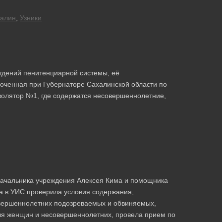
алин
,
Узники
еждений пенитенциарной системы, её
моченная при Губернаторе Сахалинской области по
золятор №1, где содержатся несовершеннолетние,
 начальника учреждения Алексея Кима и помощника
а в УИС проверила условия содержания,
вершеннолетних подозреваемых и обвиняемых,
ля женщин и несовершеннолетних, провела прием по