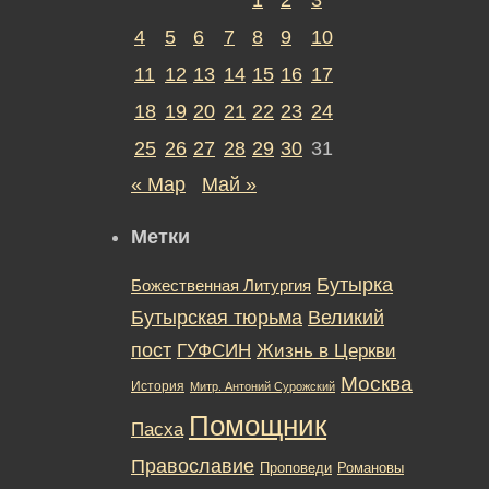
4
5
6
7
8
9
10
11
12
13
14
15
16
17
18
19
20
21
22
23
24
25
26
27
28
29
30
31
« Мар
Май »
Метки
Бутырка
Божественная Литургия
Бутырская тюрьма
Великий
пост
ГУФСИН
Жизнь в Церкви
Москва
История
Митр. Антоний Сурожский
Помощник
Пасха
Православие
Романовы
Проповеди