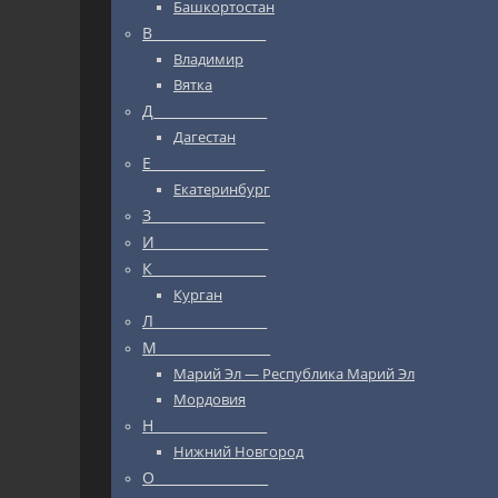
Башкортостан
В_________________
Владимир
Вятка
Д_________________
Дагестан
Е_________________
Екатеринбург
З_________________
И_________________
К_________________
Курган
Л_________________
М_________________
Марий Эл — Республика Марий Эл
Мордовия
Н_________________
Нижний Новгород
О_________________