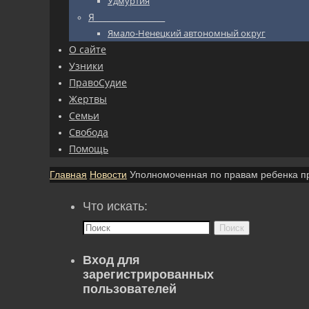
Удмуртия
Я_________________
Ямало-Ненецкий автономный округ
О сайте
Узники
ПравоСудие
Жертвы
Семьи
Свобода
Помощь
Главная
Новости
Уполномоченная по правам ребенка п
Что искать:
Поиск
Вход для
зарегистрированных
пользователей