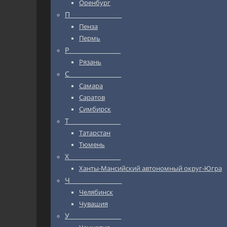
Оренбург
П_________________
Пенза
Пермь
Р_________________
Рязань
С_________________
Самара
Саратов
Симбирск
Т_________________
Татарстан
Тюмень
Х_________________
Ханты-Мансийский автономный округ-Югра
Ч_________________
Челябинск
Чувашия
У_________________