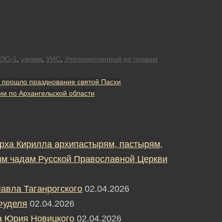
ЗО-1
,
узники
,
УИС
,
Уполномоченный по правам
 прошло празднование святой Пасхи
и по Архангельской области
рха Кирилла архипастырям, пастырям,
м чадам Русской Православной Церкви
авла Таганрогского
02.04.2026
Фуделя
02.04.2026
а Юрия Новицкого
02.04.2026