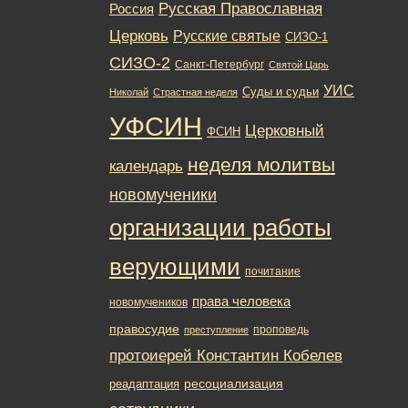
Русская Православная
Россия
Церковь
Русские святые
СИЗО-1
СИЗО-2
Санкт-Петербург
Святой Царь
УИС
Суды и судьи
Николай
Страстная неделя
УФСИН
Церковный
ФСИН
неделя молитвы
календарь
новомученики
организации работы
верующими
почитание
права человека
новомучеников
правосудие
проповедь
преступление
протоиерей Константин Кобелев
ресоциализация
реадаптация