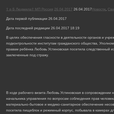
☦ р Б Людмила☦ МП Россия
26.04.2017
26.04.2017
Новости
,
Сах
Дата первой публикации 26.04.2017
Дата последней редакции 26.04.2017 18:19
В целях обеспечения гласности в деятельности органов и учр
подконтрольности институтам гражданского общества, Уполно
правам ребёнка Любовь Устиновская посетила следственный и
заключенные под стражу.
В ходе рабочего визита Любовь Устиновская в сопровождении
начальника управления по вопросам соблюдения прав человек
материально-бытовое и медико-санитарное обеспечение несо
посетила пищеблок и режимный корпус, побывала в камерах д