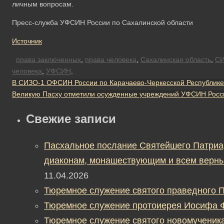
личным вопросам.
Пресс-служба УФСИН России по Сахалинской области
Источник
права заключенных
,
права человека
,
Сахалинская область
,
СИ
человека
,
УФСИН
.
В СИЗО-1 ОФСИН России по Карачаево-Черкесской Республике
Великую Пасху отметили осужденные учреждений УФСИН Росси
Свежие записи
Пасхальное послание Святейшего Патриа
диаконам, монашествующим и всем верны
11.04.2026
Тюремное служение святого праведного П
Тюремное служение протоиерея Иосифа 
Тюремное служение святого новомученик