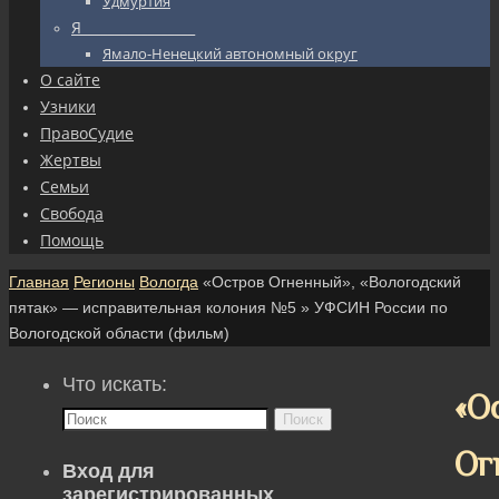
Удмуртия
Я_________________
Ямало-Ненецкий автономный округ
О сайте
Узники
ПравоСудие
Жертвы
Семьи
Свобода
Помощь
Главная
Регионы
Вологда
«Остров Огненный», «Вологодский
пятак» — исправительная колония №5 » УФСИН России по
Вологодской области (фильм)
Что искать:
«О
Поиск
Ог
Вход для
зарегистрированных