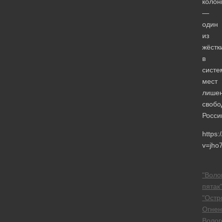
колон
—
один
из
жёстк
в
систе
мест
лише
свобо
Росси
https
v=jho
"Воло
пятак
"Остр
Огнен
Волог