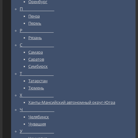
Оренбург
П_________________
Пенза
Пермь
Р_________________
Рязань
С_________________
Самара
Саратов
Симбирск
Т_________________
Татарстан
Тюмень
Х_________________
Ханты-Мансийский автономный округ-Югра
Ч_________________
Челябинск
Чувашия
У_________________