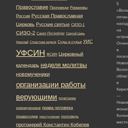
5
Православие
Романовы
Проповеди
«Воло
Русская Православная
Россия
пятак
наход
Церковь
Русские святые
СИЗО-1
на
СИЗО-2
Санкт-Петербург
Святой Царь
остро
УИС
Суды и судьи
Николай
Страстная неделя
Огне
в
УФСИН
Церковный
ФСИН
посел
Новоо
неделя молитвы
календарь
Волог
новомученики
облас
в
организации работы
Кирил
верующими
—
почитание
Новое
права человека
новомучеников
монас
Коло
правосудие
проповедь
преступление
мест
протоиерей Константин Кобелев