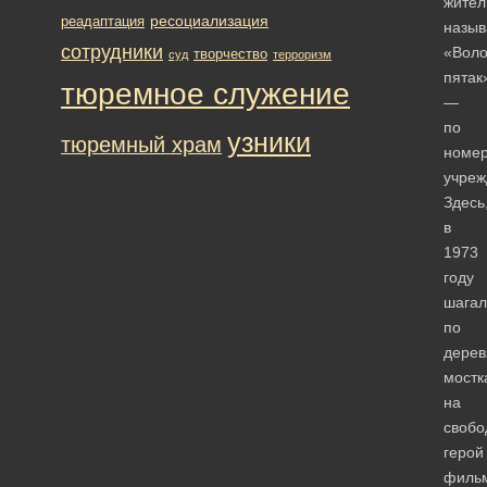
жител
ресоциализация
реадаптация
назыв
сотрудники
«Воло
творчество
суд
терроризм
пятак
тюремное служение
—
по
узники
тюремный храм
номе
учреж
Здесь
в
1973
году
шагал
по
дере
мостк
на
свобо
герой
филь