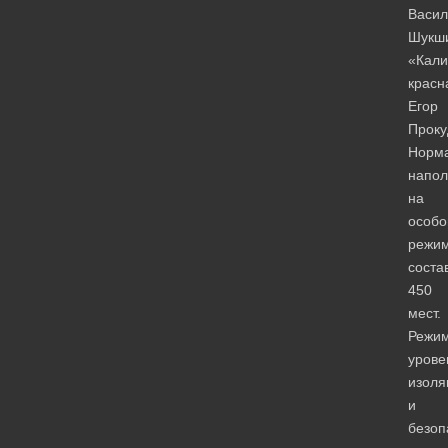
Васил
Шукш
«Кали
красн
Егор
Проку
Норм
напол
на
особ
режи
соста
450
мест.
Режим
урове
изоля
и
безоп