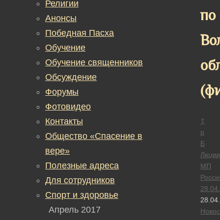
Религии
по
Анонсы
Победная Пасха
Во
Обучение
об
Обучение священников
Обсуждение
(ф
Форумы
Фотовидео
Контакты
☦
р
Общество «Спасение в
Б
вере»
Людм
Полезные адреса
МП
Росси
Для сотрудников
28.04
Спорт и здоровье
28.04
Апрель 2017
Новос