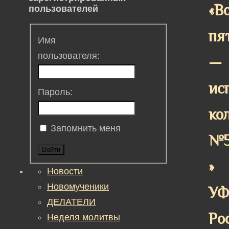
«В
пользователей
пя
Имя
пользователя:
—
ис
Пароль:
ко
Запомнить меня
№
Войти
»
Новости
Новомученики
У
ДЕЛАТЕЛИ
Ро
Неделя молитвы