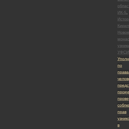
облас
ИК-5
,
Истор
Кирил
Новое
монас
узник
УФСИ
Упол
по
прав
челов
предс
проку
прове
собл
прав
узник
в