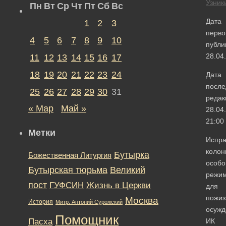
Узник
Пн
Вт
Ср
Чт
Пт
Сб
Вс
Дата
1
2
3
перво
4
5
6
7
8
9
10
публи
28.04
11
12
13
14
15
16
17
18
19
20
21
22
23
24
Дата
после
25
26
27
28
29
30
31
редак
« Мар
Май »
28.04
21:00
Метки
Испра
колон
Бутырка
Божественная Литургия
особо
Бутырская тюрьма
Великий
режи
пост
ГУФСИН
Жизнь в Церкви
для
пожиз
Москва
История
Митр. Антоний Сурожский
осужд
Помощник
Пасха
ИК