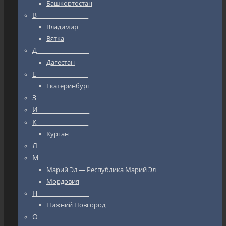
Башкортостан
В_________________
Владимир
Вятка
Д_________________
Дагестан
Е_________________
Екатеринбург
З_________________
И_________________
К_________________
Курган
Л_________________
М_________________
Марий Эл — Республика Марий Эл
Мордовия
Н_________________
Нижний Новгород
О_________________