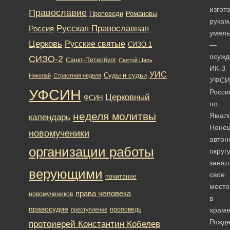
изгот
Православие
Романовы
Проповеди
рукам
Русская Православная
Россия
умель
Церковь
Русские святые
—
СИЗО-1
осужд
СИЗО-2
Санкт-Петербург
Святой Царь
ИК-3
УИС
Суды и судьи
Николай
Страстная неделя
УФСИ
УФСИН
Росси
Церковный
ФСИН
по
неделя молитвы
Ямал
календарь
Нене
новомученики
автон
организации работы
округ
занял
верующими
свое
почитание
место
права человека
новомучеников
в
правосудие
проповедь
храм
преступление
Рожде
протоиерей Константин Кобелев