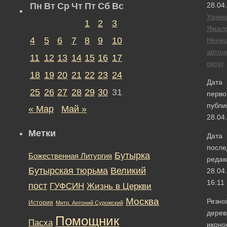
Пн
Вт
Ср
Чт
Пт
Сб
Вс
28.04
Узник
1
2
3
Ямал
4
5
6
7
8
9
10
Ненец
авто
11
12
13
14
15
16
17
округ
18
19
20
21
22
23
24
Дата
25
26
27
28
29
30
31
перво
публи
« Мар
Май »
28.04
Метки
Дата
после
Бутырка
Божественная Литургия
редак
Бутырская тюрьма
Великий
28.04
16:11
пост
ГУФСИН
Жизнь в Церкви
Москва
Резно
История
Митр. Антоний Сурожский
дере
Помощник
Пасха
иконо