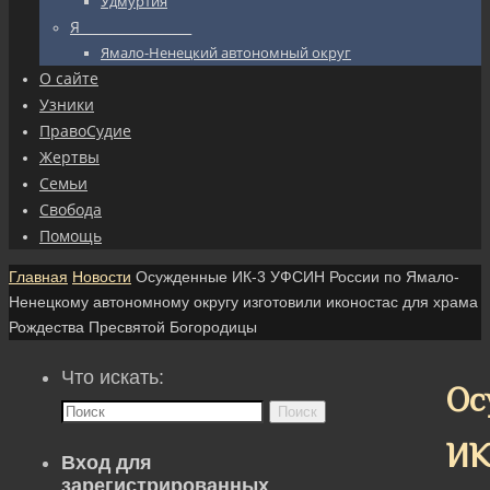
Удмуртия
Я_________________
Ямало-Ненецкий автономный округ
О сайте
Узники
ПравоСудие
Жертвы
Семьи
Свобода
Помощь
Главная
Новости
Осужденные ИК-3 УФСИН России по Ямало-
Ненецкому автономному округу изготовили иконостас для храма
Рождества Пресвятой Богородицы
Что искать:
Ос
Поиск
ИК
Вход для
зарегистрированных