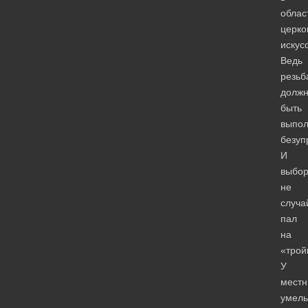
облас
церко
искус
Ведь
резьб
долж
быть
выпо
безуп
И
выбо
не
случа
пал
на
«трой
У
местн
умель