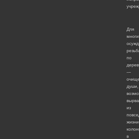
учреж
Для
многи
осужд
резьб
по
дерев
—
очищ
души,
возмо
вырва
из
повсе
жизни
колон
в