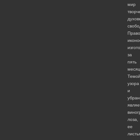
мир
творч
духов
свобо
Прав
иконо
изгот
за
пять
месяц
Темо
узора
и
убран
являе
виног
лоза,
ее
листь