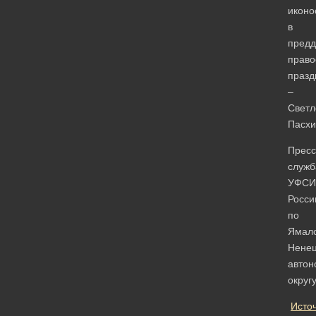
иконо
в
предд
право
празд
–
Светл
Пасхи
Пресс
служб
УФСИ
Росси
по
Ямал
Нене
автон
округ
Исто