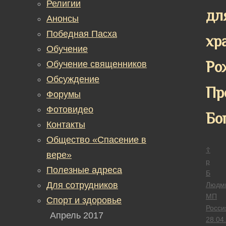
Религии
дл
Анонсы
Победная Пасха
хр
Обучение
Ро
Обучение священников
Обсуждение
Пр
Форумы
Фотовидео
Бо
Контакты
Общество «Спасение в
☦
вере»
р
Полезные адреса
Б
Для сотрудников
Людм
МП
Спорт и здоровье
Росси
Апрель 2017
28.04