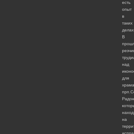
есть
опыт
в
таких
делах
В
прош
резчи
труди
над
иконо
для
храм
прп.С
Радон
котор
наход
на
терри
испра