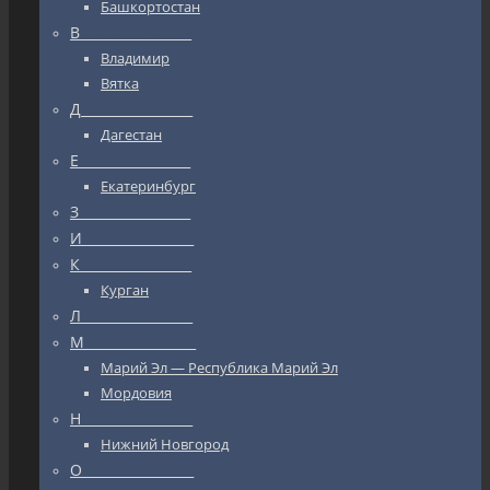
Башкортостан
В_________________
Владимир
Вятка
Д_________________
Дагестан
Е_________________
Екатеринбург
З_________________
И_________________
К_________________
Курган
Л_________________
М_________________
Марий Эл — Республика Марий Эл
Мордовия
Н_________________
Нижний Новгород
О_________________