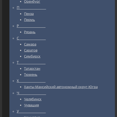
Оренбург
П_________________
Пенза
Пермь
Р_________________
Рязань
С_________________
Самара
Саратов
Симбирск
Т_________________
Татарстан
Тюмень
Х_________________
Ханты-Мансийский автономный округ-Югра
Ч_________________
Челябинск
Чувашия
У_________________