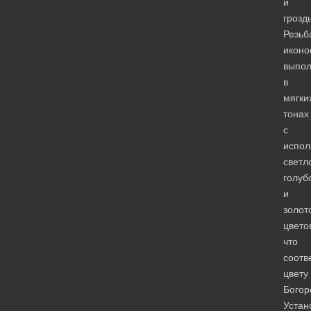
и
грозд
Резьб
иконо
выпо
в
мягки
тонах
с
испол
светл
голуб
и
золот
цвето
что
соотв
цвету
Богор
Устан