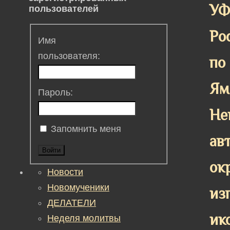
У
пользователей
Ро
Имя
пользователя:
по
Ям
Пароль:
Не
Запомнить меня
ав
Войти
ок
Новости
Новомученики
из
ДЕЛАТЕЛИ
ик
Неделя молитвы