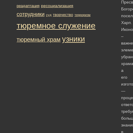
Пресв
ресоциализация
реадаптация
Богор
сотрудники
творчество
суд
терроризм
посел
Харп.
тюремное служение
Иконо
–
узники
тюремный храм
важн
элеме
убран
храма
а
его
изгот
—
проце
ответ
треб
боль
знани
в