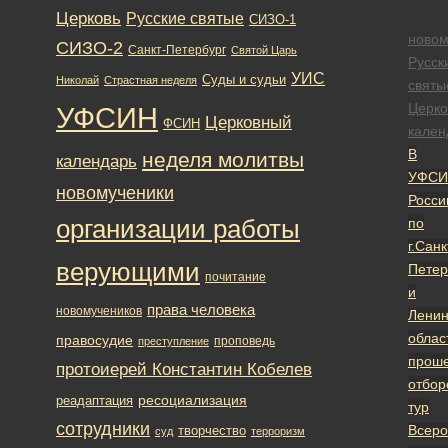
Церковь
Русские святые
СИЗО-1
новом
СИЗО-2
Санкт-Петербург
Святой Царь
Русск
УИС
Суды и судьи
Николай
Страстная неделя
святы
Церк
УФСИН
Церковный
ФСИН
кален
В
неделя молитвы
календарь
УФСИ
новомученики
Росси
организации работы
по
г.Санк
верующими
Петер
почитание
и
права человека
новомучеников
Ленин
облас
правосудие
проповедь
преступление
прош
протоиерей Константин Кобелев
отбор
ресоциализация
реадаптация
тур
сотрудники
Всеро
творчество
суд
терроризм