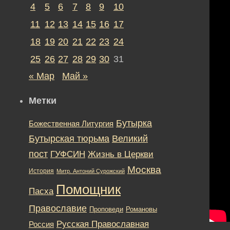
4
5
6
7
8
9
10
11
12
13
14
15
16
17
18
19
20
21
22
23
24
25
26
27
28
29
30
31
« Мар
Май »
Метки
Бутырка
Божественная Литургия
Бутырская тюрьма
Великий
пост
ГУФСИН
Жизнь в Церкви
Москва
История
Митр. Антоний Сурожский
Помощник
Пасха
Православие
Романовы
Проповеди
Русская Православная
Россия