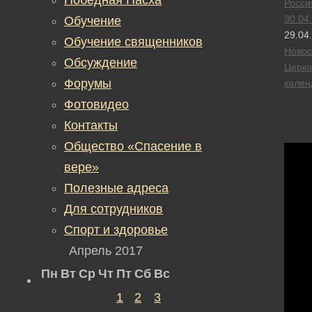
Росси
30.04
Обучение
29.04
Обучение священников
Новос
Обсуждение
Церк
Форумы
кален
Фотовидео
Контакты
Общество «Спасение в
вере»
Полезные адреса
Для сотрудников
Спорт и здоровье
Апрель 2017
Пн
Вт
Ср
Чт
Пт
Сб
Вс
1
2
3