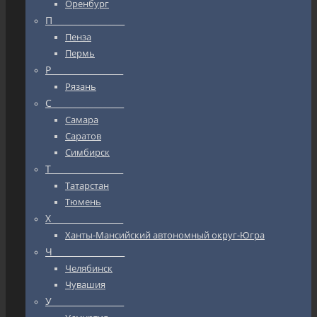
Оренбург
П_________________
Пенза
Пермь
Р_________________
Рязань
С_________________
Самара
Саратов
Симбирск
Т_________________
Татарстан
Тюмень
Х_________________
Ханты-Мансийский автономный округ-Югра
Ч_________________
Челябинск
Чувашия
У_________________