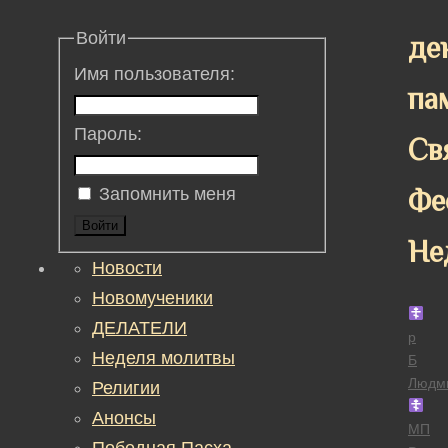
Войти
де
Имя пользователя:
па
Пароль:
Св
Фе
Запомнить меня
Войти
Не
Новости
Новомученики
ДЕЛАТЕЛИ
р
Неделя молитвы
Б
Людм
Религии
Анонсы
МП
Победная Пасха