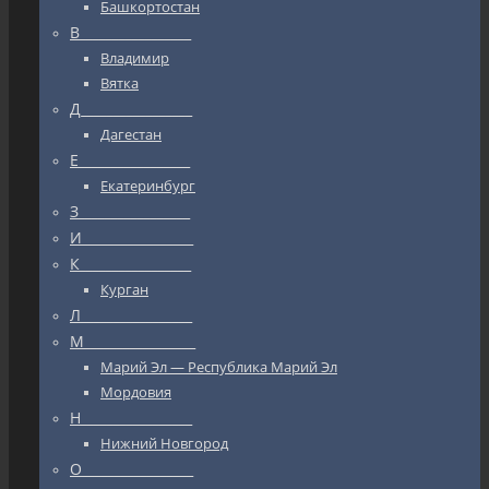
Башкортостан
В_________________
Владимир
Вятка
Д_________________
Дагестан
Е_________________
Екатеринбург
З_________________
И_________________
К_________________
Курган
Л_________________
М_________________
Марий Эл — Республика Марий Эл
Мордовия
Н_________________
Нижний Новгород
О_________________