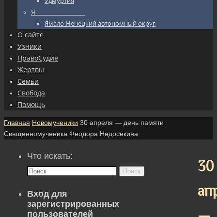
Удмуртия
Я_________________
Ямало-Ненецкий автономный округ
О сайте
Узники
ПравоСудие
Жертвы
Семьи
Свобода
Помощь
Главная
Новомученики
30 апреля — день памяти
Священномученика Феодора Недосекина
Что искать:
30
Поиск
ап
Вход для
зарегистрированных
—
пользователей