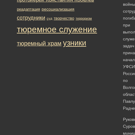
войны
ресоциализация
реадаптация
сотру
сотрудники
погиб
творчество
суд
терроризм
при
тюремное служение
выпо
служе
узники
тюремный храм
задач
прина
начал
УФСИ
Росси
по
Волго
облас
Павлу
Радче
Руков
Суров
муниц