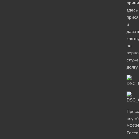
прини
здесь
прися
и
дават
клятв
на
верно
служе
долгу.
Пресс
служб
УФСИ
Росси