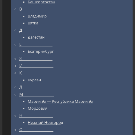
Башкортостан
В_________________
Владимир
Вятка
Д_________________
Дагестан
Е_________________
Екатеринбург
З_________________
И_________________
К_________________
Курган
Л_________________
М_________________
Марий Эл — Республика Марий Эл
Мордовия
Н_________________
Нижний Новгород
О_________________