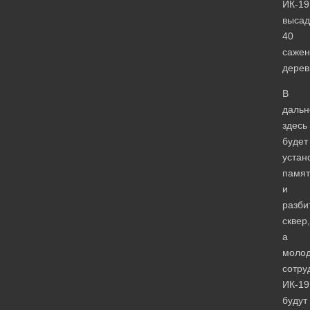
ИК-19
высад
40
сажен
дерев
В
даль
здесь
будет
устан
памят
и
разби
сквер,
а
моло
сотру
ИК-19
будут