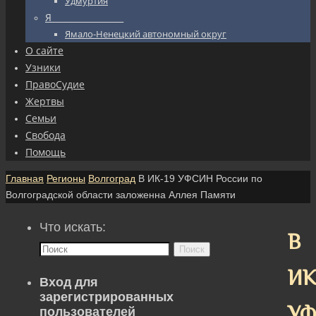
Удмуртия
Я_________________
Ямало-Ненецкий автономный округ
О сайте
Узники
ПравоСудие
Жертвы
Семьи
Свобода
Помощь
Главная
Регионы
Волгоград
В ИК-19 УФСИН России по
Волгоградской области заложенна Аллея Памяти
Что искать:
В
Поиск
ИК
Вход для
зарегистрированных
У
пользователей