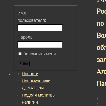
Ро
Имя
пользователя:
по
Во
Пароль:
об
Запомнить меня
за
Войти
Ал
Новости
Новомученики
Па
ДЕЛАТЕЛИ
Неделя молитвы
☦
Религии
р