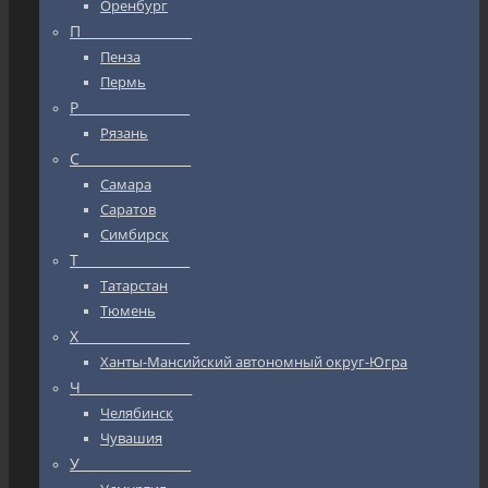
Оренбург
П_________________
Пенза
Пермь
Р_________________
Рязань
С_________________
Самара
Саратов
Симбирск
Т_________________
Татарстан
Тюмень
Х_________________
Ханты-Мансийский автономный округ-Югра
Ч_________________
Челябинск
Чувашия
У_________________