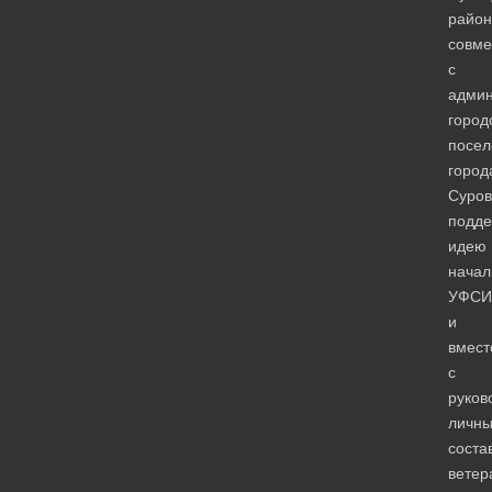
район
совме
с
админ
город
посел
город
Суров
подд
идею
начал
УФСИ
и
вмест
с
руков
личн
соста
ветер