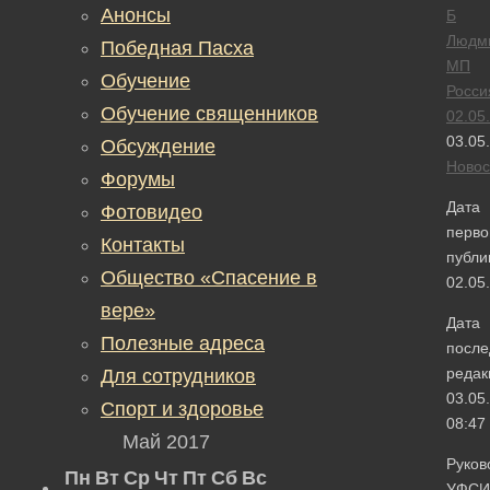
Анонсы
Б
Людм
Победная Пасха
МП
Обучение
Росси
Обучение священников
02.05
03.05
Обсуждение
Новос
Форумы
Дата
Фотовидео
перво
Контакты
публи
Общество «Спасение в
02.05
вере»
Дата
Полезные адреса
после
редак
Для сотрудников
03.05
Спорт и здоровье
08:47
Май 2017
Руков
Пн
Вт
Ср
Чт
Пт
Сб
Вс
УФСИ