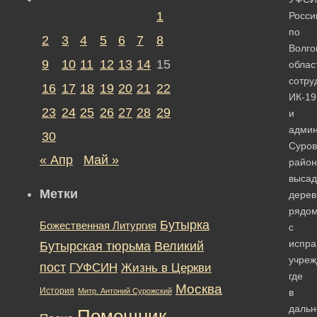
1
Росси
по
2
3
4
5
6
7
8
Волго
9
10
11
12
13
14
15
облас
сотру
16
17
18
19
20
21
22
ИК-19
23
24
25
26
27
28
29
и
админ
30
Суров
« Апр
Май »
район
высад
Метки
дерев
рядо
Бутырка
Божественная Литургия
с
испра
Бутырская тюрьма
Великий
учреж
пост
ГУФСИН
Жизнь в Церкви
где
Москва
История
Митр. Антоний Сурожский
в
даль
Помощник