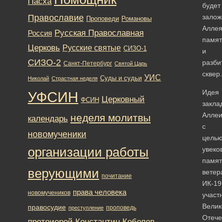
Пасха
будет
Православие
залож
Романовы
Проповеди
Алле
Русская Православная
Россия
памят
Церковь
Русские святые
СИЗО-1
и
СИЗО-2
разби
Санкт-Петербург
Святой Царь
сквер.
УИС
Суды и судьи
Николай
Страстная неделя
Идея
УФСИН
Церковный
ФСИН
закла
Алле
неделя молитвы
календарь
с
новомученики
цель
организации работы
увеко
памят
верующими
ветер
почитание
ИК-19
права человека
новомучеников
участ
Велик
правосудие
проповедь
преступление
Отече
протоиерей Константин Кобелев