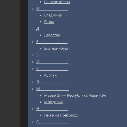
Башкортостан
В_________________
Владимир
Вятка
Д_________________
Дагестан
Е_________________
Екатеринбург
З_________________
И_________________
К_________________
Курган
Л_________________
М_________________
Марий Эл — Республика Марий Эл
Мордовия
Н_________________
Нижний Новгород
О_________________