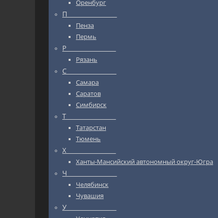
Оренбург
П_________________
Пенза
Пермь
Р_________________
Рязань
С_________________
Самара
Саратов
Симбирск
Т_________________
Татарстан
Тюмень
Х_________________
Ханты-Мансийский автономный округ-Югра
Ч_________________
Челябинск
Чувашия
У_________________