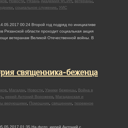
иков
,
Новости
,
Рязань
Академия ФСИН
,
ветераны
,
рудники
,
социальное служение
,
УИС
4.05.2017 00:24 Второй год подряд по инициативе
в Рязанской области проходит социальная акция
мощи ветеранам Великой Отечественной войны. В
ория священника-беженца
иков
,
Магадан
,
Новости
,
Узники
беженцы
,
Война в
ть
,
иерей Антоний Ворожеев
,
Магаданская и
оты верующими
,
Помощник
,
священник
,
тюремное
5.05.2017 01:35 На фото: иерей Антоний с