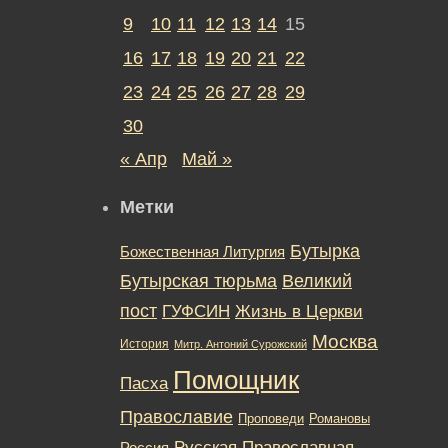
9
10
11
12
13
14
15
16
17
18
19
20
21
22
23
24
25
26
27
28
29
30
« Апр
Май »
Метки
Бутырка
Божественная Литургия
Бутырская тюрьма
Великий
пост
ГУФСИН
Жизнь в Церкви
Москва
История
Митр. Антоний Сурожский
Помощник
Пасха
Православие
Романовы
Проповеди
Русская Православная
Россия