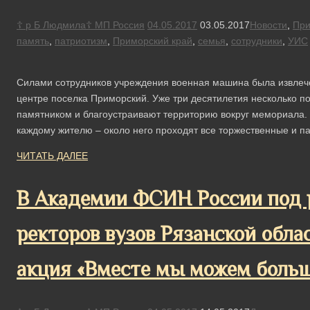
☦ р Б Людмила☦ МП Россия
04.05.2017
03.05.2017
Новости
,
При
память
,
патриотизм
,
Приморский край
,
семья
,
сотрудники
,
УИС
Силами сотрудников учреждения военная машина была извлечен
центре поселка Приморский. Уже три десятилетия несколько по
памятником и благоустраивают территорию вокруг мемориала.
каждому жителю – около него проходят все торжественные и
ЧИТАТЬ ДАЛЕЕ
В Академии ФСИН России под 
ректоров вузов Рязанской обла
акция «Вместе мы можем больш