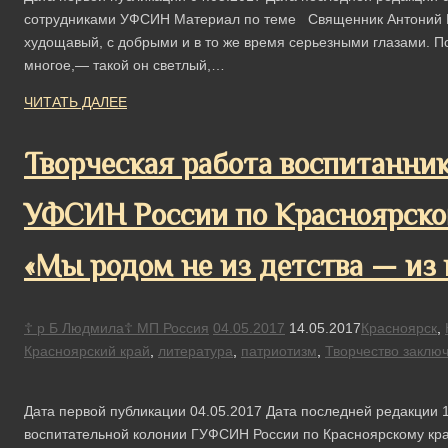
сотрудниками УФСИН Материал по теме Священник Антоний В
худощавый, с добрыми и в то же время серьезными глазами. По
многое,— такой он светлый,…
ЧИТАТЬ ДАЛЕЕ
Творческая работа воспитанни
УФСИН России по Красноярско
«Мы родом не из детства — из
☦ р Б Людмила☦ МП Россия
04.05.2017
14.05.2017
Красноярск
,
Красноярский край
,
литература
,
патриотизм
,
Творчество заклю
Дата первой публикации 04.05.2017 Дата последней редакции 1
воспитательной колонии ГУФСИН России по Красноярскому кра