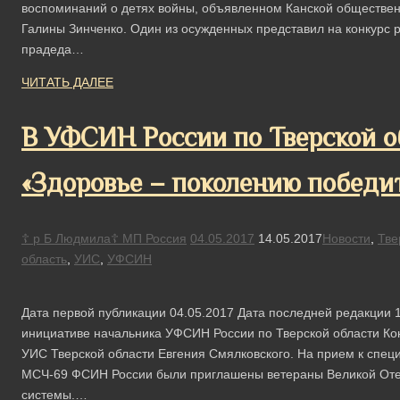
воспоминаний о детях войны, объявленном Канской обществен
Галины Зинченко. Один из осужденных представил на конкурс ра
прадеда…
ЧИТАТЬ ДАЛЕЕ
В УФСИН России по Тверской о
«Здоровье – поколению победи
☦ р Б Людмила☦ МП Россия
04.05.2017
14.05.2017
Новости
,
Тве
область
,
УИС
,
УФСИН
Дата первой публикации 04.05.2017 Дата последней редакции 1
инициативе начальника УФСИН России по Тверской области Ко
УИС Тверской области Евгения Смялковского. На прием к спе
МСЧ-69 ФСИН России были приглашены ветераны Великой Отеч
системы.…