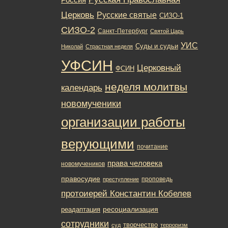
Церковь
Русские святые
СИЗО-1
СИЗО-2
Санкт-Петербург
Святой Царь
УИС
Суды и судьи
Николай
Страстная неделя
УФСИН
Церковный
ФСИН
неделя молитвы
календарь
новомученики
организации работы
верующими
почитание
права человека
новомучеников
правосудие
проповедь
преступление
протоиерей Константин Кобелев
ресоциализация
реадаптация
сотрудники
творчество
суд
терроризм