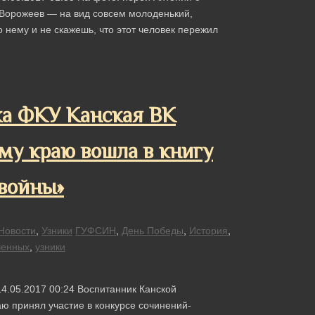
орожеев — на вид совсем молоденький,
 нему и не скажешь, что этот человек пережил
ка ФКУ Канская ВК
му краю вошла в книгу
 войны»
Новости
,
Узники
ГУФСИН
,
День Победы
,
История
,
ченных
,
узники
4.05.2017 00:24 Воспитанник Канской
ю принял участие в конкурсе сочинений-