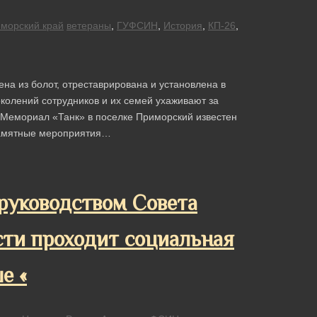
морский край
ветераны
,
ГУФСИН
,
История
,
КП-26
,
а из болот, отреставрирована и установлена в
колений сотрудников и их семей ухаживают за
 Мемориал «Танк» в поселке Приморский известен
 памятные мероприятия…
руководством Совета
сти проходит социальная
е «