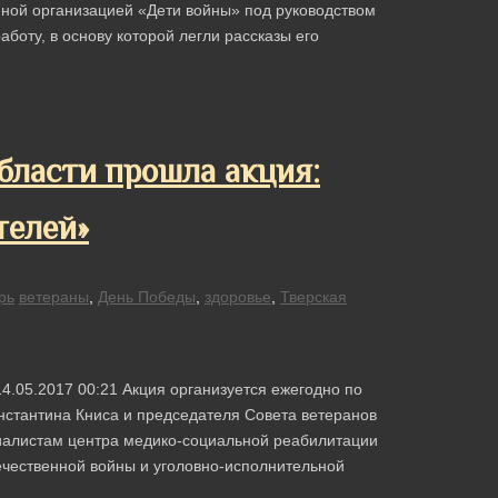
ной организацией «Дети войны» под руководством
боту, в основу которой легли рассказы его
бласти прошла акция:
телей»
рь
ветераны
,
День Победы
,
здоровье
,
Тверская
4.05.2017 00:21 Акция организуется ежегодно по
нстантина Книса и председателя Совета ветеранов
циалистам центра медико-социальной реабилитации
ественной войны и уголовно-исполнительной