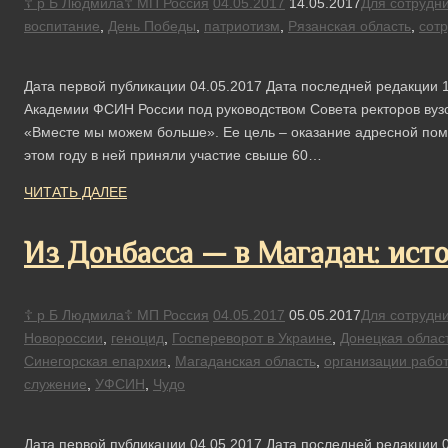
☦ р Б Людмила☦ МП Россия
04.05.2017
14.05.2017
Для сотрудн
воспитание
,
День Победы
,
патриотизм
,
Рязанская область
,
сот
Дата первой публикации 04.05.2017 Дата последней редакции 1
Академии ФСИН России под руководством Совета ректоров вузо
«Вместе мы можем больше». Ее цель – оказание адресной по
этом году в ней приняли участие свыше 60…
ЧИТАТЬ ДАЛЕЕ
Из Донбасса — в Магадан: ист
☦ р Б Людмила☦ МП Россия
04.05.2017
05.05.2017
Для сотрудн
Новороссии
,
геноцид
,
Госпереворот в Украине
,
Донецкая облас
Синегорская епархия
,
Магаданская область
,
организации раб
служение
,
УФСИН
,
Чудо
Дата первой публикации 04.05.2017 Дата последней редакции 0