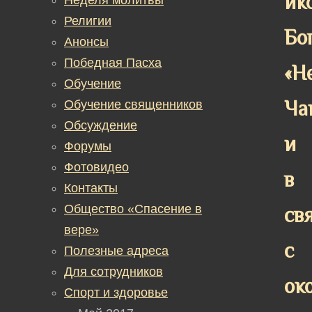
ик
Религии
Бо
Анонсы
Победная Пасха
«Н
Обучение
Ча
Обучение священников
Обсуждение
и
Форумы
Фотовидео
в
Контакты
Общество «Спасение в
св
вере»
с
Полезные адреса
Для сотрудников
ок
Спорт и здоровье