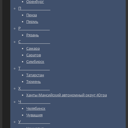
Оренбург
П_________________
Пенза
Пермь
Р_________________
Рязань
С_________________
Самара
Саратов
Симбирск
Т_________________
Татарстан
Тюмень
Х_________________
Ханты-Мансийский автономный округ-Югра
Ч_________________
Челябинск
Чувашия
У_________________