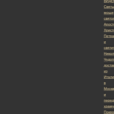
ВИДЕ
Свят
мощи
свято
Апост
Христ
Петра
и
святи
Никол
Чудот
доста
из
Итали
в
Москв
и
пере
храму
Покро