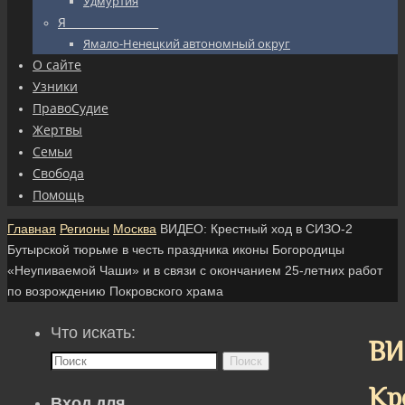
Удмуртия
Я_________________
Ямало-Ненецкий автономный округ
О сайте
Узники
ПравоСудие
Жертвы
Семьи
Свобода
Помощь
Главная
Регионы
Москва
ВИДЕО: Крестный ход в СИЗО-2
Бутырской тюрьме в честь праздника иконы Богородицы
«Неупиваемой Чаши» и в связи с окончанием 25-летних работ
по возрождению Покровского храма
Что искать:
ВИ
Поиск
Кр
Вход для