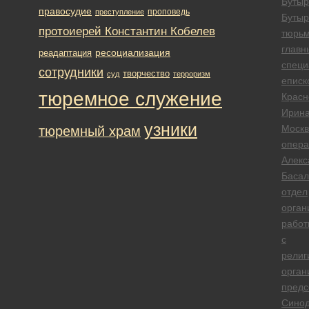
Бутыр
правосудие
проповедь
преступление
Бутыр
протоиерей Константин Кобелев
тюрь
главн
ресоциализация
реадаптация
специ
сотрудники
творчество
суд
терроризм
еписк
тюремное служение
Красн
Ирин
узники
Москв
тюремный храм
опера
Алекс
Басал
отдел
орган
работ
с
религ
орган
предс
Синод