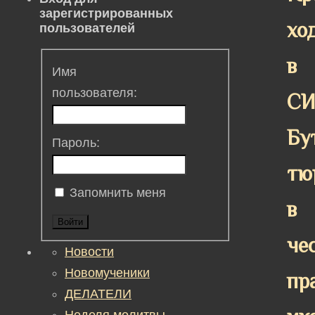
зарегистрированных
хо
пользователей
в
Имя
пользователя:
СИ
Бу
Пароль:
тю
Запомнить меня
в
Войти
че
Новости
Новомученики
пр
ДЕЛАТЕЛИ
Неделя молитвы