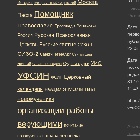
31.10
Москва
История
Митр. Антоний Сурожский
Новос
Помощник
Пасха
Фотов
Православие
Романовы
Проповеди
Дата
перво
Русская Православная
Россия
публи
Церковь
Русские святые
СИЗО-1
22.05
СИЗО-2
Санкт-Петербург
Святой Царь
Дата
УИС
Суды и судьи
Николай
Страстная неделя
после
УФСИН
редак
Церковный
ФСИН
31.10
неделя молитвы
календарь
11:42
новомученики
https
v=cCO
организации работы
верующими
почитание
Алекс
Басал
права человека
новомучеников