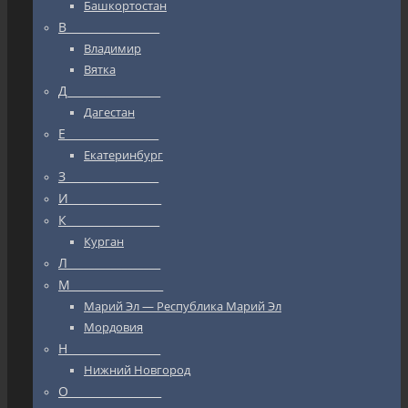
Башкортостан
В_________________
Владимир
Вятка
Д_________________
Дагестан
Е_________________
Екатеринбург
З_________________
И_________________
К_________________
Курган
Л_________________
М_________________
Марий Эл — Республика Марий Эл
Мордовия
Н_________________
Нижний Новгород
О_________________