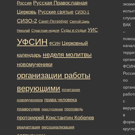
Русская Православная
Россия
экзам
испыт
Церковь
Русские святые
СИЗО-1
слуша
СИЗО-2
Санкт-Петербург
Святой Царь
ВАК
УИС
Суды и судьи
Николай
Страстная неделя
–
помо
УФСИН
Церковный
ФСИН
начал
терри
неделя молитвы
календарь
орган
новомученики
ФСИ
Росси
организации работы
по
верующими
орган
почитание
работ
права человека
новомучеников
с
веру
правосудие
проповедь
преступление
в
протоиерей Константин Кобелев
форм
ресоциализация
реадаптация
кругл