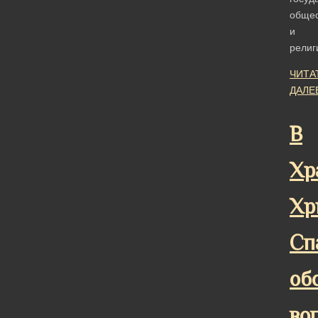
обще
и
рели
ЧИТА
ДАЛЕ
В
Хр
Хр
Сп
об
во