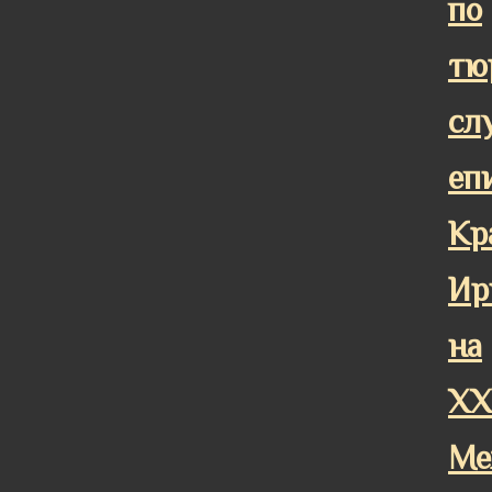
по
тю
сл
еп
Кр
Ир
на
XX
Ме