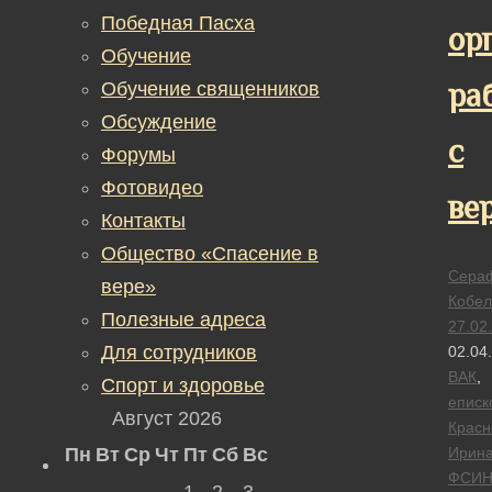
Победная Пасха
ор
Обучение
ра
Обучение священников
Обсуждение
с
Форумы
Фотовидео
ве
Контакты
Общество «Спасение в
Сера
вере»
Кобел
Полезные адреса
27.02
Для сотрудников
02.04
ВАК
,
Спорт и здоровье
еписк
Август 2026
Красн
Пн
Вт
Ср
Чт
Пт
Сб
Вс
Ирин
ФСИ
1
2
3