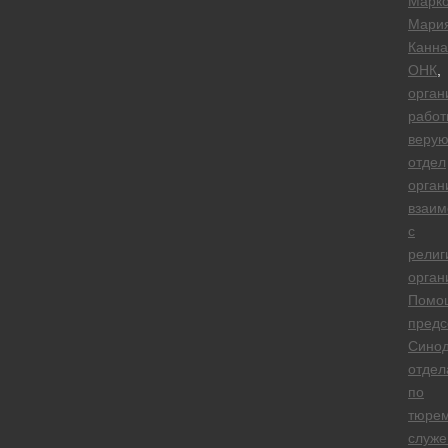
Марко
Мари
Канна
ОНК
,
орган
работ
веру
отдел
орган
взаим
с
религ
орган
Помо
предс
Синод
отдел
по
тюре
служ