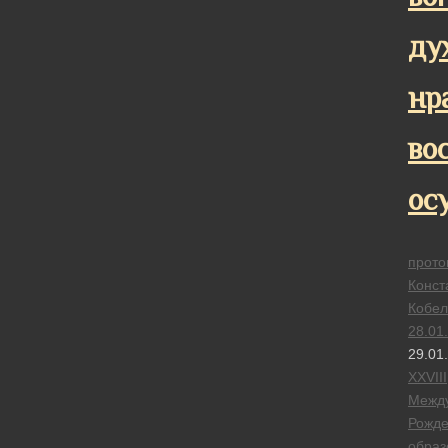
ду
нр
во
ос
прото
Конст
Кобел
28.01
29.01
XXVIII
Межд
Рожде
образ