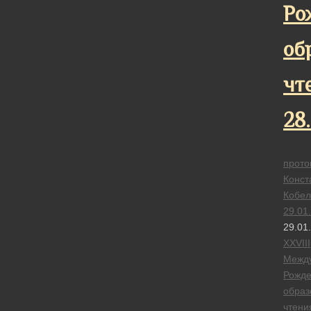
Ро
об
чт
28
прото
Конст
Кобел
29.01
29.01
XXVIII
Межд
Рожде
образ
чтени