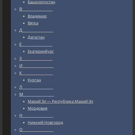
Башкортостан
В_________________
Владимир
Вятка
Д_________________
Дагестан
Е_________________
Екатеринбург
З_________________
И_________________
К_________________
Курган
Л_________________
М_________________
Марий Эл — Республика Марий Эл
Мордовия
Н_________________
Нижний Новгород
О_________________