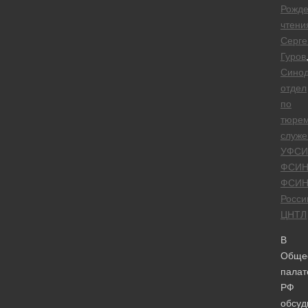
Рожде
чтени
Серге
Гуров
Сино
отдел
по
тюре
служ
УФСИ
ФСИ
ФСИ
Росси
ЦНТЛ
В
Обще
палат
РФ
обсуд