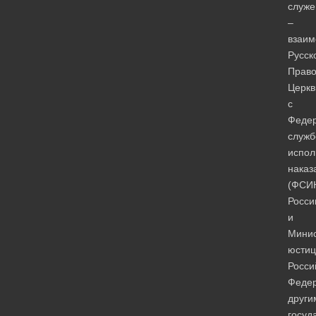
служ
–
взаим
Русск
Право
Церкв
с
Феде
служ
испол
наказ
(ФСИ
Росси
и
Минис
юстиц
Росси
Федер
други
госуд