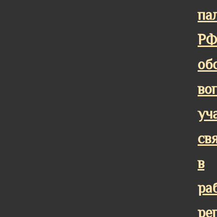
па
РФ
об
во
уч
св
в
ра
ре