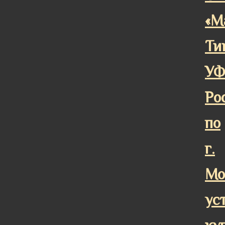
«М
Ти
У
Ро
по
г.
Мо
ус