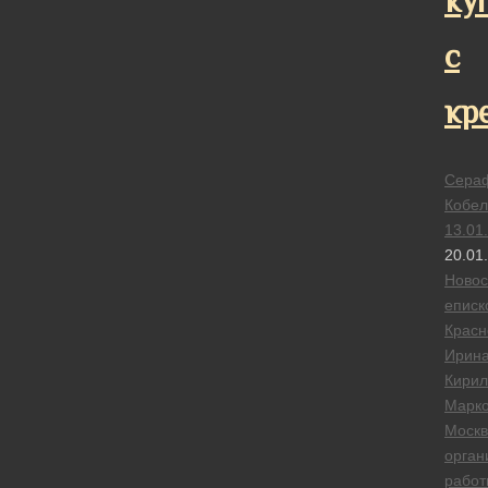
ку
с
кр
Сера
Кобел
13.01
20.01
Новос
еписк
Красн
Ирин
Кирил
Марко
Москв
орган
работ