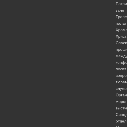
Патр
зале
Трапе
палат
Храм
Христ
Спаси
прош
межд
конфе
посв
вопро
тюрем
служе
Орган
мероп
высту
Сино
отдел