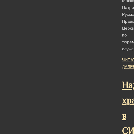
Моско
Патри
Русск
Право
Церкв
по
тюре
служ
ЧИТА
ДАЛЕ
На
хр
в
СИ