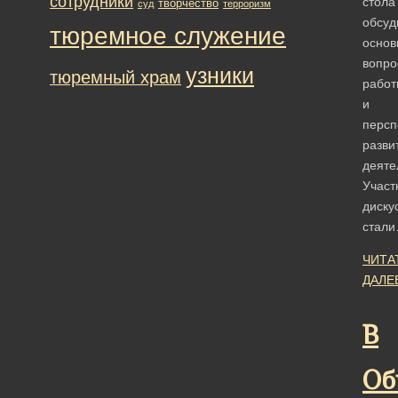
сотрудники
стола
творчество
суд
терроризм
обсуд
тюремное служение
основ
вопро
узники
тюремный храм
работ
и
персп
разви
деяте
Участ
диску
стал
ЧИТА
ДАЛЕ
В
Об