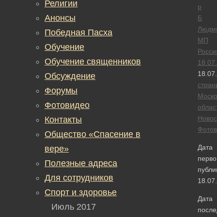
Религии
р
Анонсы
Б
Людм
Победная Пасха
МП
Обучение
Росси
Обучение священников
18.07
18.07
Обсуждение
стран
Форумы
Моско
Фотовидео
облас
Новос
Контакты
Фотов
Общество «Спасение в
Дата
вере»
перво
Полезные адреса
публи
Для сотрудников
18.07
Спорт и здоровье
Дата
Июль 2017
после