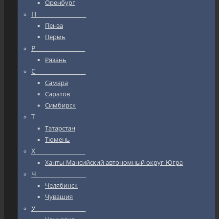
Оренбург
П_________________
Пенза
Пермь
Р_________________
Рязань
С_________________
Самара
Саратов
Симбирск
Т_________________
Татарстан
Тюмень
Х_________________
Ханты-Мансийский автономный округ-Югра
Ч_________________
Челябинск
Чувашия
У_________________