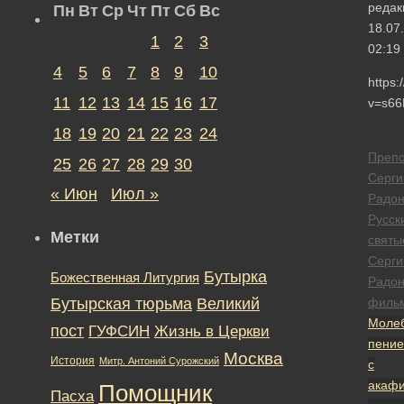
редак
Пн
Вт
Ср
Чт
Пт
Сб
Вс
18.07
1
2
3
02:19
4
5
6
7
8
9
10
https
11
12
13
14
15
16
17
v=s66
18
19
20
21
22
23
24
Преп
25
26
27
28
29
30
Серги
« Июн
Июл »
Радон
Русск
Метки
святы
Серги
Бутырка
Божественная Литургия
Радон
Бутырская тюрьма
Великий
филь
Моле
пост
ГУФСИН
Жизнь в Церкви
пение
Москва
История
Митр. Антоний Сурожский
с
акаф
Помощник
Пасха