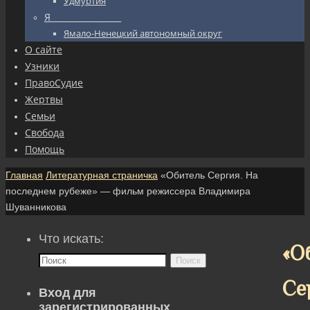
Удмуртия
Я_________________
Ямало-Ненецкий автономный округ
О сайте
Узники
ПравоСудие
Жертвы
Семьи
Свобода
Помощь
Главная
Литературная страничка
«Обитель Сергия. На
последнем рубеже» — фильм режиссера Владимира
Шуванникова
Что искать:
«О
Поиск
Се
Вход для
зарегистрированных