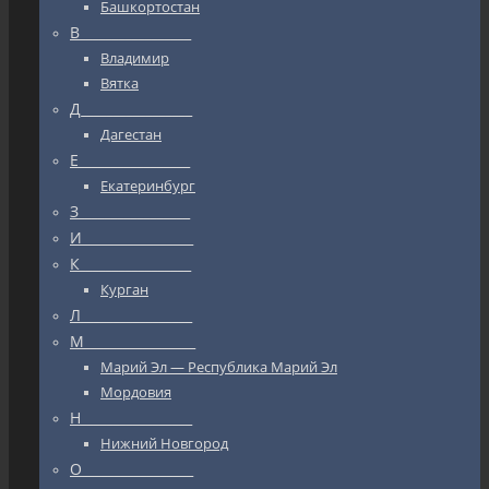
Башкортостан
В_________________
Владимир
Вятка
Д_________________
Дагестан
Е_________________
Екатеринбург
З_________________
И_________________
К_________________
Курган
Л_________________
М_________________
Марий Эл — Республика Марий Эл
Мордовия
Н_________________
Нижний Новгород
О_________________