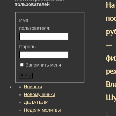
На
пользователей
по
Имя
пользователя:
ру
—
Пароль:
фи
Запомнить меня
ре
Войти
Вл
Новости
Новомученики
Шу
ДЕЛАТЕЛИ
Неделя молитвы
☦