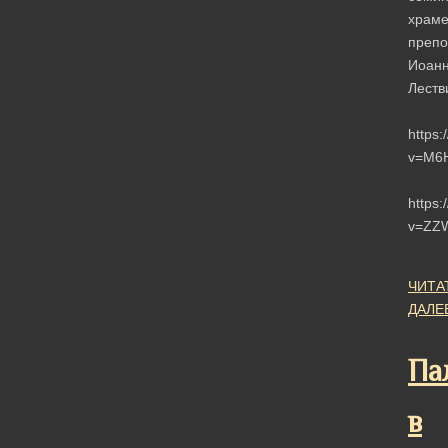
храм
препо
Иоан
Леств
https
v=M6H
https
v=ZZ
ЧИТА
ДАЛЕ
Па
в