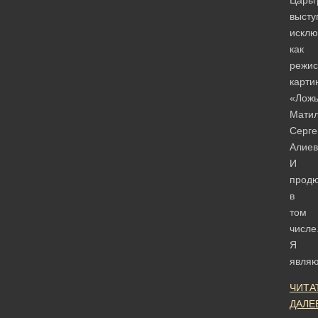
высту
исклю
как
режис
карти
«Лож
Мати
Серге
Алиев
И
продю
в
том
числе
Я
явля
ЧИТА
ДАЛЕ