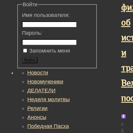
Войти
фи
Имя пользователя:
об
Пароль:
ис
и
Запомнить меня
Войти
тр
Новости
Ве
Новомученики
ДЕЛАТЕЛИ
по
Неделя молитвы
Религии
Анонсы
р
Победная Пасха
Б