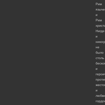
Рим
языче
и
Рим
христ
Нигде
и
никог
не
было
столь
беско
и
герои
проти
жесто
и
любви
гордо