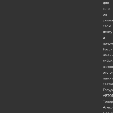
для
кого
он
снима
свою
ленту
и
почем
Росси
имен
сейча
важно
отсто
памят
свято
Госуд
АВТО
Топор
Алекс
Царьг