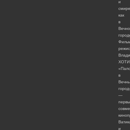
и
смире
как
в
Вечн
горо
Филь
режис
Влад
ХОТИ
«Пало
в
Вечн
город
—
перв
совме
киноп
Ватик
и