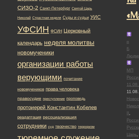
СИЗО-2
Санкт-Петербург
Святой Царь
«М
УИС
Суды и судьи
Николай
Страстная неделя
УФСИН
Церковный
ФСИН
неделя молитвы
р
календарь
Б
новомученики
Людм
организации работы
МП
верующими
Росси
почитание
11.08
права человека
новомучеников
11.08
правосудие
Новос
проповедь
преступление
Никол
протоиерей Константин Кобелев
II
,
ресоциализация
реадаптация
Росси
сотрудники
творчество
суд
терроризм
Русск
Царь
,
тюремное служение