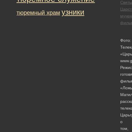
Свят
Царст
узники
тюремный храм
мучен
филь
Фото:
Телек
«Царь
www.g
Режис
готов
филь
«Лож
Мати
расск
телек
Царьг
о
том,