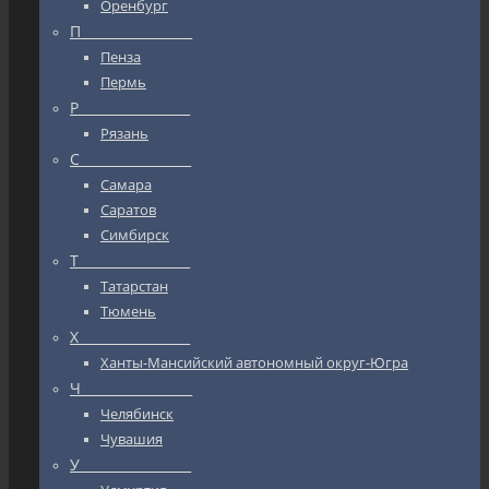
Оренбург
П_________________
Пенза
Пермь
Р_________________
Рязань
С_________________
Самара
Саратов
Симбирск
Т_________________
Татарстан
Тюмень
Х_________________
Ханты-Мансийский автономный округ-Югра
Ч_________________
Челябинск
Чувашия
У_________________