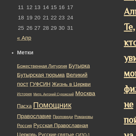
11
12
13
14
15
16
17
Ал
18
19
20
21
22
23
24
Те,
25
26
27
28
29
30
31
« Апр
кт
Метки
ув
Бутырка
Божественная Литургия
мо
Бутырская тюрьма
Великий
пост
ГУФСИН
Жизнь в Церкви
фи
Москва
История
Митр. Антоний Сурожский
не
Помощник
Пасха
Православие
Романовы
Проповеди
по
Русская Православная
Россия
на
Церковь
Русские святые
СИЗО-1