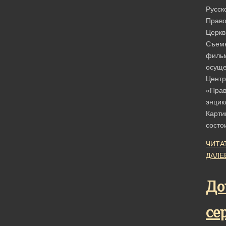
Русск
Право
Церкв
Съем
филь
осуще
Центр
«Прав
энцик
Карти
состо
ЧИТА
ДАЛЕ
До
се