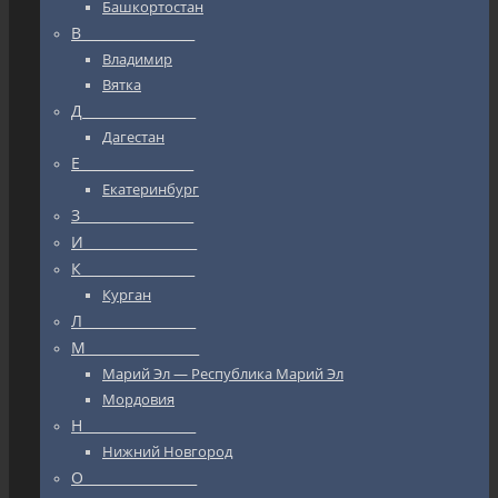
Башкортостан
В_________________
Владимир
Вятка
Д_________________
Дагестан
Е_________________
Екатеринбург
З_________________
И_________________
К_________________
Курган
Л_________________
М_________________
Марий Эл — Республика Марий Эл
Мордовия
Н_________________
Нижний Новгород
О_________________