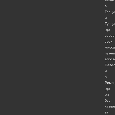
также
в
Греци
и
Турци
где
сове
свои
мисси
путеш
апост
Павел
и
в
Риме,
где
он
был
казне
за