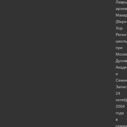
Лавр
архим
Мака
(Вере
Хор
Реген
школ
при
Моско
Духов
Акад
и
Семин
Запис
24
октяб
2004
года
в
семин