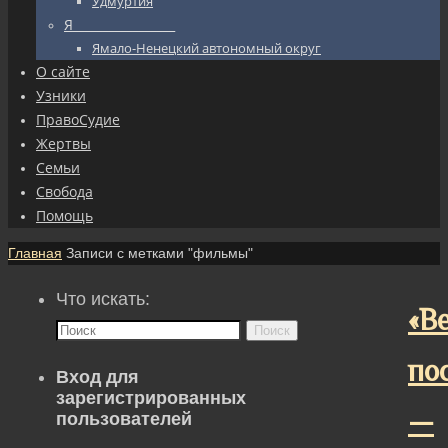
Удмуртия
Я_________________
Ямало-Ненецкий автономный округ
О сайте
Узники
ПравоСудие
Жертвы
Семьи
Свобода
Помощь
Главная
Записи с метками "фильмы"
Что искать:
«В
Поиск
по
Вход для
зарегистрированных
—
пользователей