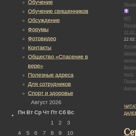
Обучение
Людм
Обучение священников
МП
Обсуждение
Росси
Форумы
22.02
Фотовидео
22.02
Фотов
Контакты
Церк
Общество «Спасение в
кален
вере»
Велик
пост
,
Полезные адреса
Право
Для сотрудников
филь
Спорт и здоровье
Август 2026
ЧИТА
Пн
Вт
Ср
Чт
Пт
Сб
Вс
ДАЛЕ
1
2
3
Се
4
5
6
7
8
9
10