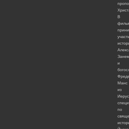
пропо
Христ
В
филь
прин
участ
истор
Алекс
Зане
и
богос
Фред
Манс
из
Иерус
специ
по
свящ
истор